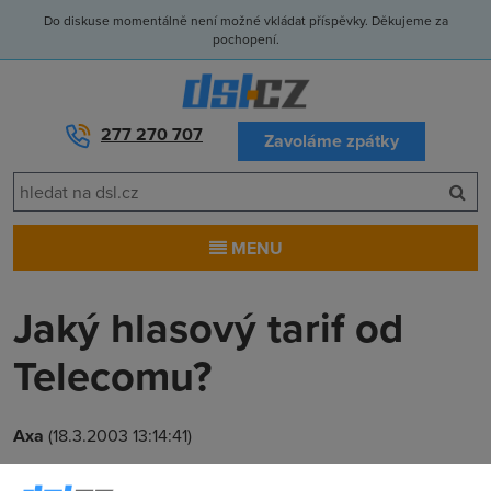
Do diskuse momentálně není možné vkládat příspěvky. Děkujeme za
pochopení.
277 270 707
Zavoláme zpátky
MENU
Jaký hlasový tarif od
Telecomu?
Axa
(18.3.2003 13:14:41)
Nevíte někdo, jaký musím mít hlasový tarif od Českého