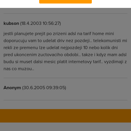
to fungovalo :-(((
kubson
(18.4.2003 10:56:27)
jestli planujete prejit po zrizeni adsl na tarif home mini
doporucuju vam to udelat driv nez pozdeji.. telekomunisti mi
rekli ze premenu lze udelat nejpozdeji 10 nebo kolik dni
pred ukoncenim zuctovaciho obdobi.. takze i kdyz mam adsl
budu si muset dalsi mesic platit internetovy tarif.. vyzdimaji z
nas co muzou..
Anonym
(30.6.2005 09:39:05)