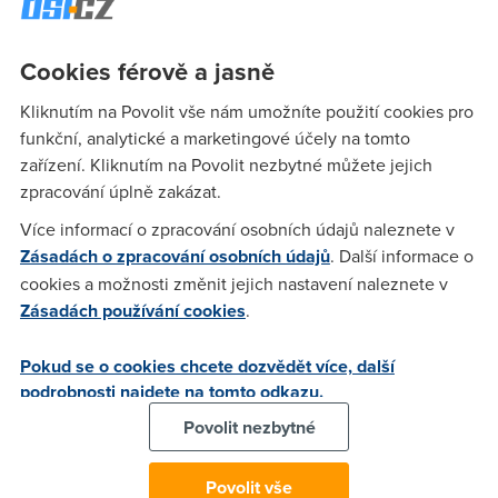
Telecomu, abych si mohl ADSL objednat? U Home Mini je
omezení na volbu operátora, ale nevím jestli platí i pro
ADSL.
Cookies férově a jasně
Kliknutím na Povolit vše nám umožníte použití cookies pro
funkční, analytické a marketingové účely na tomto
Jim
(27.3.2003 09:08:58)
zařízení. Kliknutím na Povolit nezbytné můžete jejich
Teď jsem volal na infolinku Telecomu 800123456 a tam mi
zpracování úplně zakázat.
řekli, že může být jakýkoliv cenový program kromě HOME
Více informací o zpracování osobních údajů naleznete v
MINI.
Zásadách o zpracování osobních údajů
. Další informace o
cookies a možnosti změnit jejich nastavení naleznete v
Zásadách používání cookies
.
petr
(17.4.2003 21:51:48)
v FAQ na tomto serveru píší, že na tarifu nezáleží a ÄDLS
Pokud se o cookies chcete dozvědět více, další
poskytnou i s home mini
podrobnosti najdete na tomto odkazu.
Povolit nezbytné
Trouba the MicroWave
(18.4.2003 08:01:31)
Potvrzuju - staci MINI. Mam ho doma... a jeste predevcirem
Povolit vše