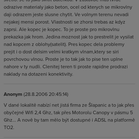
odrazive materialy jako beton, ocel od kterych se mikrovlny
daji odrazem jeste slusne chytit. Ve volnym terenu nevadi
nejakej mensi porost. Vlastnosti se zhorsi trebas az kdyz
zaprsi. Ale kopec je kopec. To je proste pro mikrovlnu
prekazka jak hrom. Jedina moznost jak to prestrelit je vysilat
nad kopcem z oblohy(satelit). Pres kopec dela problemy
prejit i o dost delsim velmi kratkym vlnam,ktery se siri
povrchovou vlnou. Proste je to tak jak to pise ten uplne
nahore v ty nudli. Clenitej teren ti proste rapidne prodrazi
naklady na dotazeni konektivity.
Anonym
(28.8.2006 20:45:14)
V dané lokalitě nabízí net jistá firma ze Šlapanic a to jak přes
obyčejné Wifi 2,4 Ghz, tak přes Motorolu Canopy v pásmu 5
Ghz... A nově by tam mělo být dostupné i ADSL na platformě
TO2.