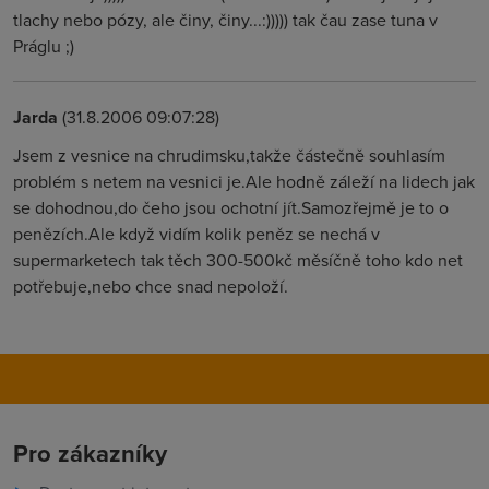
tlachy nebo pózy, ale činy, činy...:))))) tak čau zase tuna v
Práglu ;)
Jarda
(31.8.2006 09:07:28)
Jsem z vesnice na chrudimsku,takže částečně souhlasím
problém s netem na vesnici je.Ale hodně záleží na lidech jak
se dohodnou,do čeho jsou ochotní jít.Samozřejmě je to o
penězích.Ale když vidím kolik peněz se nechá v
supermarketech tak těch 300-500kč měsíčně toho kdo net
potřebuje,nebo chce snad nepoloží.
Pro zákazníky