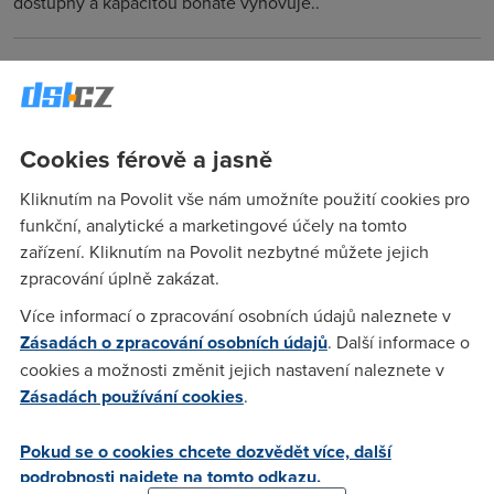
dostupný a kapacitou bohatě vyhovuje..
Tydyt
(9.9.2006 16:09:48)
Vse je v lidech a tem se vecinou nechce nic delat pro druhe.
Navic jsou "zblbli" z reklam za korunu. Presto Slapanice,
Cookies férově a jasně
Ponetovice, Podolí, Kobylnice, Blazovice a Prace je mozne
pripojeni i na CZFree. Jen bohuzel v nekterych pripadech se
Kliknutím na Povolit vše nám umožníte použití cookies pro
jedna o SSID VolnyNet.info, nokoliv CZFree (napr. Prace).
funkční, analytické a marketingové účely na tomto
zařízení. Kliknutím na Povolit nezbytné můžete jejich
zpracování úplně zakázat.
free
(28.8.2006 07:16:12)
Více informací o zpracování osobních údajů naleznete v
Článek mi mírně zavání podporou ADSL. Jestli chce
Zásadách o zpracování osobních údajů
. Další informace o
poskytovatel WiFi zaplatit paušál na dva roky dopředu tak je
cookies a možnosti změnit jejich nastavení naleznete v
to blázen a moc tomu nevěřím zvlášť při paušálu, který
Zásadách používání cookies
.
popisujete. To že si u WiFi zákazník koupí APčko je normální
nebo ho většinou má promítnuté v dvouleté smlouvě.
Pokud se o cookies chcete dozvědět více, další
ADSLkáři si taky kupují modem. Internet pro lidi by měl být
podrobnosti najdete na tomto odkazu.
levný a reálně rychlý k ceně což ADSL není. Nejsem žádnej