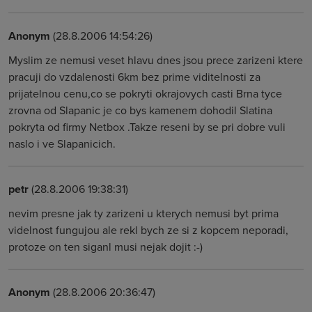
Anonym
(28.8.2006 14:54:26)
Myslim ze nemusi veset hlavu dnes jsou prece zarizeni ktere
pracuji do vzdalenosti 6km bez prime viditelnosti za
prijatelnou cenu,co se pokryti okrajovych casti Brna tyce
zrovna od Slapanic je co bys kamenem dohodil Slatina
pokryta od firmy Netbox .Takze reseni by se pri dobre vuli
naslo i ve Slapanicich.
petr
(28.8.2006 19:38:31)
nevim presne jak ty zarizeni u kterych nemusi byt prima
videlnost fungujou ale rekl bych ze si z kopcem neporadi,
protoze on ten siganl musi nejak dojit :-)
Anonym
(28.8.2006 20:36:47)