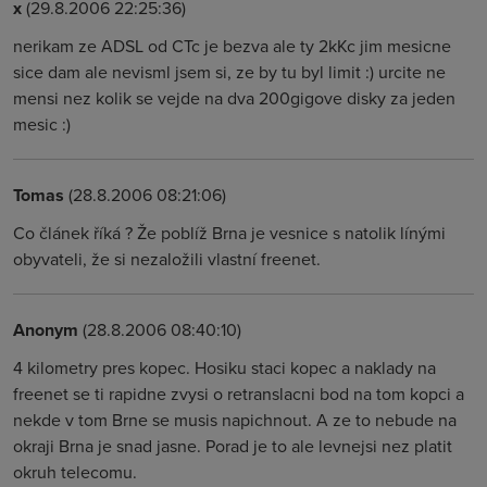
x
(29.8.2006 22:25:36)
nerikam ze ADSL od CTc je bezva ale ty 2kKc jim mesicne
sice dam ale nevisml jsem si, ze by tu byl limit :) urcite ne
mensi nez kolik se vejde na dva 200gigove disky za jeden
mesic :)
Tomas
(28.8.2006 08:21:06)
Co článek říká ? Že poblíž Brna je vesnice s natolik línými
obyvateli, že si nezaložili vlastní freenet.
Anonym
(28.8.2006 08:40:10)
4 kilometry pres kopec. Hosiku staci kopec a naklady na
freenet se ti rapidne zvysi o retranslacni bod na tom kopci a
nekde v tom Brne se musis napichnout. A ze to nebude na
okraji Brna je snad jasne. Porad je to ale levnejsi nez platit
okruh telecomu.