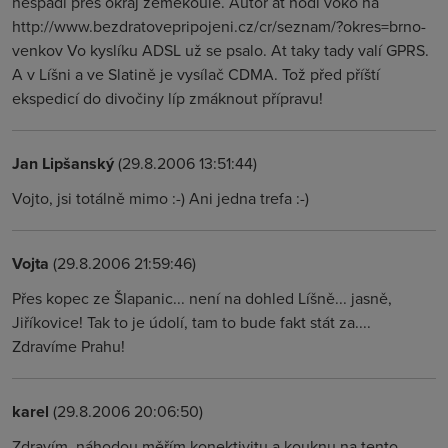
nespadl přes okraj zeměkoule. Autor ať hodí voko na
http://www.bezdratovepripojeni.cz/cr/seznam/?okres=brno-
venkov Vo kyslíku ADSL už se psalo. At taky tady valí GPRS.
A v Líšni a ve Slatině je vysílač CDMA. Tož před příští
ekspedicí do divočiny líp zmáknout přípravu!
Jan Lipšanský
(29.8.2006 13:51:44)
Vojto, jsi totálně mimo :-) Ani jedna trefa :-)
Vojta
(29.8.2006 21:59:46)
Přes kopec ze Šlapanic... není na dohled Líšně... jasně,
Jiříkovice! Tak to je údolí, tam to bude fakt stát za....
Zdravíme Prahu!
karel
(29.8.2006 20:06:50)
Zdravím, náhodou měřím konektivitu a kouknu na tento