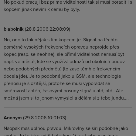
No pokud pracuji bez prime viditelnosti tak si musi poradit i s
kopcem jinak nevim k cemu by byly.
blabolnik
(28.8.2006 22:08:09)
No, ono to tak nějak s tím kopcem je. Signál na těchto
poměrně vysokých frekvencích opravdu neprojde přes
kopec (resp. se neohne), ale přímá viditelnost nemusí být
např. ve městě, kde se využívá odrazů od okolních budov
nebo podobných předmětů (to zase těmhle frekvencím
docela jde). Je to podobné jako u GSM, ale technologie
přenosu je složitější, protože se musí vypořádat se
směrovostí antén, časovými posuny signálu atd, atd.. Ale
možná jsem si to jenom vymyslel a dělám si z tebe jundu....
Anonym
(29.8.2006 10:01:03)
Naopak mas uplnou pravdu. Mikrovlny se siri podobne jako
svetlo. Je to jako svitit baterkou. V zastavbe mas tvrde