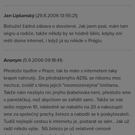
Jan Lipšanský
(29.8.2006 13:55:21)
Bohužel žádná zábava o dovolené. Jak jsem psal, mám tam
ségru a rodiče, takže někdy by se hódně šiklo, kdyby oni
měli doma internet, i když já su někde v Práglu.
Anonym
(5.9.2006 09:18:41)
Přestože bydlim v Praze, tak to mám s internetem taky
krapet nahnutý.. Do předraženýho ADSL se nikomu moc
nechce, zvlášť s těma jejich "neomezenejma" limitama..
Takže nám nezbylo nic jinýho (kabelovka neni, přestože sme
v paneláčku), než abychom se zařídili sami.. Takže se nás
sešlo nejprve 10, následně se nabalilo na 20 a nakozupili
sme za společný prachy železo a nabodli se k poskytovateli..
Tudíš nejlepší cestou k internetu je, postarat se sám.. Jak už
radil někdo výše.. 5G železo je už relativně cenově