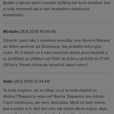
Bydlet v takové pozici kousek od Brna tak bych neváhal. tam
je tolik moznosti jak si tam bezdratem dotahnout
konektivitu.
Mirdulin
(28.8.2006 19:04:04)
Zdravím. jsem taky z malebné vesničky, sice Severní Morava
asi 40km severně od Olomouce. Ale problém toho typu
znám. Po 3 letech se k nám konečně dostal první bezdrát a
to za 600kč za 256kb/s od 17.00 do 6:00 a od 6:00 do 17:00
128 kb/s. Prostě hrůza,ale konečně aspoň něco !
Vojta
(28.8.2006 21:34:44)
To teda negómu, asi su blbej, co je to teda vlastně za
dědinu? Šlapanice nebo ne? Bacha, Šlapanice sou město!
Cajzli machrujou, ale neví, kerá páka. Myslí že tady máme
buš a prales a že dyž deš ven, tak musíš dávat majzla, abys