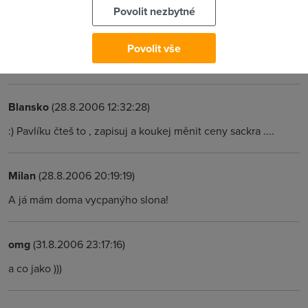
Povolit nezbytné
sociální případ ale abych dával 2000 za 4mBps lajnu a 20GB
dat na měsíc to bych si připadal spíš jak otrok. Jsem na
vesnici technologie 5GHz, 8 mBps, agregace 1: 7, 20 GB limit
Povolit vše
denně.
Blansko
(28.8.2006 12:32:28)
:) Pavlíku čteš to , zapisuj a koukej měnit ceny sackra ....
Milan
(28.8.2006 20:19:19)
A já mám doma vycpanýho slona!
omg
(31.8.2006 23:17:16)
a co jako )))