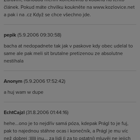
článek. Pokud máte chvilku koukněte na www.kozlovice.net
a pak i na .cz Když se chce všechno jde.
pepik
(5.9.2006 09:30:58)
bacha at nedopadnete tak jak v paskove kdy obec udelal to
same ale pak meli sit brutalne pretizenou ze absolutne
nestihala
Anonym
(5.9.2006 17:52:42)
a huj wam w dupe
EchtCajzl
(31.8.2006 01:44:16)
hehe...ono je to nejdřív samá póza, kdepak Prágl to je fuj,
pak to najednou stáhne ocas i konečník, a Prágl je mu víc
než dobrej :))))) inu... za lidi (i za to ostatní) mluvěj ne jejich