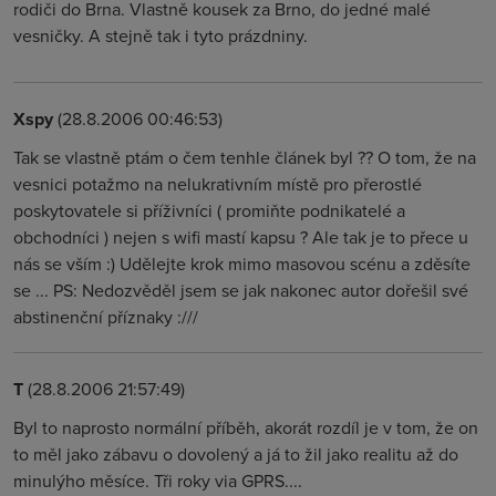
rodiči do Brna. Vlastně kousek za Brno, do jedné malé
vesničky. A stejně tak i tyto prázdniny.
Xspy
(28.8.2006 00:46:53)
Tak se vlastně ptám o čem tenhle článek byl ?? O tom, že na
vesnici potažmo na nelukrativním místě pro přerostlé
poskytovatele si příživníci ( promiňte podnikatelé a
obchodníci ) nejen s wifi mastí kapsu ? Ale tak je to přece u
nás se vším :) Udělejte krok mimo masovou scénu a zděsíte
se ... PS: Nedozvěděl jsem se jak nakonec autor dořešil své
abstinenční příznaky :///
T
(28.8.2006 21:57:49)
Byl to naprosto normální příběh, akorát rozdíl je v tom, že on
to měl jako zábavu o dovolený a já to žil jako realitu až do
minulýho měsíce. Tři roky via GPRS....