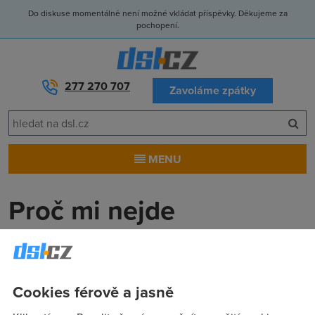
Do diskuse momentálně není možné vkládat příspěvky. Děkujeme za
pochopení.
277 270 707
Zavoláme zpátky
MENU
Proč mi nejde
Sakrble
(31.8.2006 02:08:26)
založit vlákno?
Cookies férově a jasně