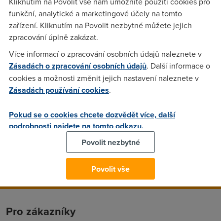
Kliknutím na Povolit vše nám umožníte použití cookies pro
y2k
(31.8.2006 10:28:54)
funkční, analytické a marketingové účely na tomto
Protože jsi tupoun...
zařízení. Kliknutím na Povolit nezbytné můžete jejich
zpracování úplně zakázat.
Více informací o zpracování osobních údajů naleznete v
Nargon
(31.8.2006 11:15:17)
Zásadách o zpracování osobních údajů
. Další informace o
Na to, ze ti to nejde, se ti to povedlo primo bravurne.
cookies a možnosti změnit jejich nastavení naleznete v
Zásadách používání cookies
.
Anonym
(31.8.2006 12:12:53)
Pokud se o cookies chcete dozvědět více, další
On chce založit vlákno doma - do jehly. Zkus si vzít větší
podrobnosti najdete na tomto odkazu.
jehlu, nebo požádej někoho šikovnějšího.
Povolit nezbytné
Povolit vše
Pro zákazníky