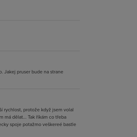
o. Jakej pruser bude na strane
í rychlost, protože když jsem volal
 má dělat... Tak říkám co třeba
všecky spoje potažmo veškereé bastle