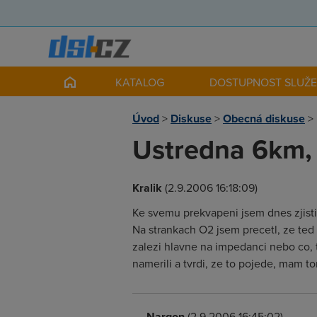
KATALOG
DOSTUPNOST SLUŽ
Úvod
>
Diskuse
>
Obecná diskuse
>
Ustredna 6km, 
Kralik
(2.9.2006 16:18:09)
Ke svemu prekvapeni jsem dnes zjisti
Na strankach O2 jsem precetl, ze ted 
zalezi hlavne na impedanci nebo co, ta
namerili a tvrdi, ze to pojede, mam t
Nargon
(2.9.2006 16:45:02)