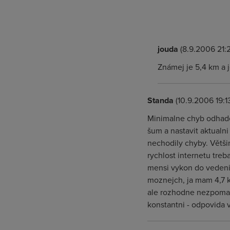
jouda
(8.9.2006 21:2
Známej je 5,4 km a 
Standa
(10.9.2006 19:1
Minimalne chyb odhadem
šum a nastavit aktualni
nechodily chyby. Větši
rychlost internetu treb
mensi vykon do vedeni
moznejch, ja mam 4,7 k
ale rozhodne nezpomaly
konstantni - odpovida 