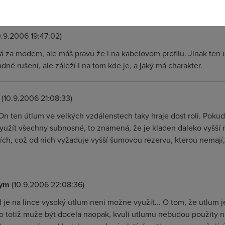
 koho)
0.9.2006 19:47:02)
á za modem, ale máš pravu že i na kabelovom profilu. Jinak ten 
adné rušení, ale záleží i na tom kde je, a jaký má charakter.
(10.9.2006 21:08:33)
 On ten útlum ve velkých vzdálenstech taky hraje dost roli. Pokud
užít všechny subnosné, to znamená, že je kladen daleko vyšší 
ích, což od nich vyžaduje vyšší šumovou rezervu, kterou nemají, 
ym
(10.9.2006 22:08:36)
 je na lince vysoký utlum neni možne využít... O tom, že utlum je
o totiž muže být docela naopak, kvuli utlumu nebudou použity ni