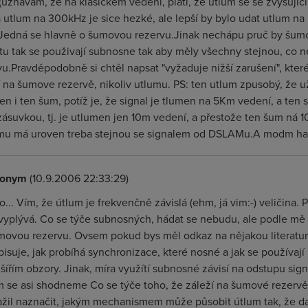
.(uznavam, že na klasickem vedení, platí, že utlum se se zvyšujíc
 utlum na 300kHz je sice hezké, ale lepší by bylo udat utlum 
 Jedná se hlavně o šumovou rezervu.Jinak nechápu pruč by šumov
tu tak se použivají subnosne tak aby měly všechny stejnou, co 
vu.Pravděpodobně si chtěl napsat "vyžaduje nižší zarušení", které
í na šumove rezervě, nikoliv utlumu. PS: ten utlum zpusobý, že u
en i ten šum, potíž je, že signal je tlumen na 5Km vedení, a ten
zásuvkou, tj. je utlumen jen 10m vedení, a přestože ten šum ná 10
u má uroven treba stejnou se signalem od DSLAMu.A modm ha
onym
(10.9.2006 22:33:29)
... Vím, že útlum je frekvenčně závislá (ehm, já vim:-) veličina
vyplývá. Co se týče subnosných, hádat se nebudu, ale podle mě
movou rezervu. Ovsem pokud bys měl odkaz na nějakou literaturu
isuje, jak probíhá synchronizace, které nosné a jak se používají n
zšířím obzory. Jinak, míra využítí subnosné závisí na odstupu si
m se asi shodneme Co se týče toho, že záleží na šumové rezervě
ažil naznačit, jakým mechanismem může působit útlum tak, že d