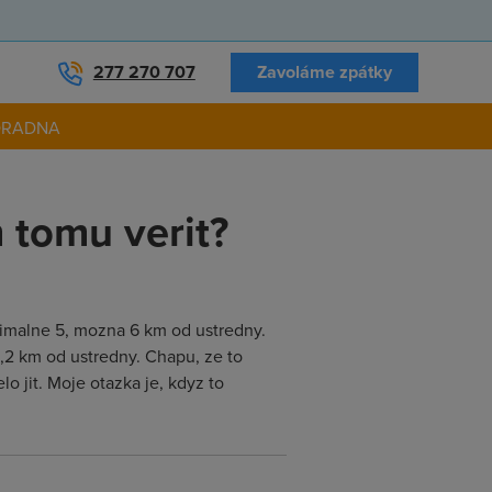
277 270 707
Zavoláme zpátky
ORADNA
 tomu verit?
inimalne 5, mozna 6 km od ustredny.
8,2 km od ustredny. Chapu, ze to
o jit. Moje otazka je, kdyz to