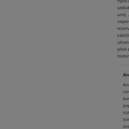
vyžší
udává
umí).
neple
rezer
zálež
utlum
před 
midem
An
Ano
ne
šu
pop
ro
to
sn