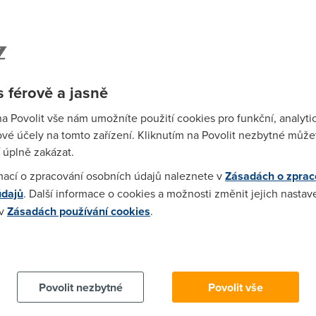
24:56)
 mam 3072/256.vse bezi v pohode stahaju tak 320kb/s.Pripojeni s
 férově a jasně
0:28:56)
na Povolit vše nám umožníte použití cookies pro funkční, analyti
vé účely na tomto zařízení. Kliknutím na Povolit nezbytné můžet
 úplně zakázat.
 10:34:32)
mací o zpracování osobních údajů naleznete v
Zásadách o zprac
údajů
. Další informace o cookies a možnosti změnit jejich nastav
 v
Zásadách používání cookies
.
.2006 19:37:49)
 cookies chcete dozvědět více, další podrobnosti najdete na t
. 3Mbit tak maximálně do 3-4km, ale už to bude tak nějak tip ťop. 
ní kdoví jaký, nějakej útlum mít bude, nějaký souběhy (minimál
Povolit nezbytné
Povolit vše
c nepřídají... Neřikám, že to není možný, ale že je to možný h