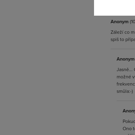
za ISP (a přes
Anonym
(1
Záleží co m
spiš to příp
Anonym
Jasně...
možné vy
frekvenc
smůla:-)
Anon
Pokud
Ono t