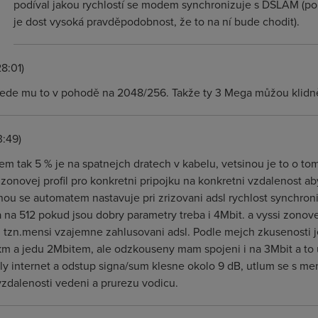
podíval jakou rychlostí se modem synchronizuje s DSLAM (pok
je dost vysoká pravděpodobnost, že to na ní bude chodit).
8:01)
jede mu to v pohodě na 2048/256. Takže ty 3 Mega můžou klidně
3:49)
 tak 5 % je na spatnejch dratech v kabelu, vetsinou je to o tom 
 zonovej profil pro konkretni pripojku na konkretni vzdalenost ab
nou se automatem nastavuje pri zrizovani adsl rychlost synchron
a na 512 pokud jsou dobry parametry treba i 4Mbit. a vyssi zonovej
 tzn.mensi vzajemne zahlusovani adsl. Podle mejch zkusenosti 
m a jedu 2Mbitem, ale odzkouseny mam spojeni i na 3Mbit a to u
 internet a odstup signa/sum klesne okolo 9 dB, utlum se s men
vzdalenosti vedeni a prurezu vodicu.