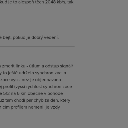
ud je to alespoň těch 2048 kb/s, tak
 bejt, pokud je dobrý vedení.
zmerit linku - útlum a odstup signál/
y to ještě udrželo synchronizaci a
izace vyssi nez je objednavana
 profil (vyssi rychlost synchronizace=
je 512 na 6 km obecne v pohode
z tam chodi par chyb za den, ktery
icim profilem nemeni, je vzdy