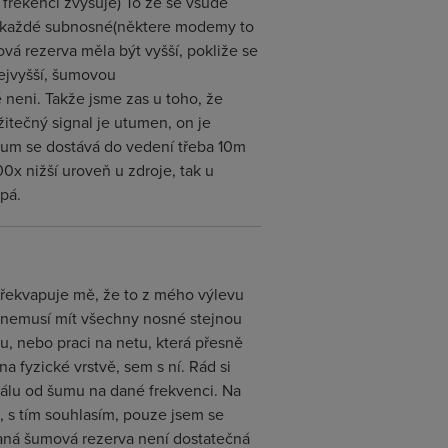
í frekencí zvyšuje) To že se všude
na každé subnosné(některe modemy to
á rezerva měla být vyšší, pokliže se
nejvyšší, šumovou
 neni. Takže jsme zas u toho, že
žitečný signal je utumen, on je
 sum se dostává do vedení třeba 10m
0x nižší uroveň u zdroje, tak u
pá.
. Překvapuje mě, že to z mého výlevu
 nemusí mít všechny nosné stejnou
, nebo praci na netu, která přesně
a fyzické vrstvě, sem s ní. Rád si
gnálu od šumu na dané frekvenci. Na
, s tím souhlasím, pouze jsem se
aná šumová rezerva není dostatečná