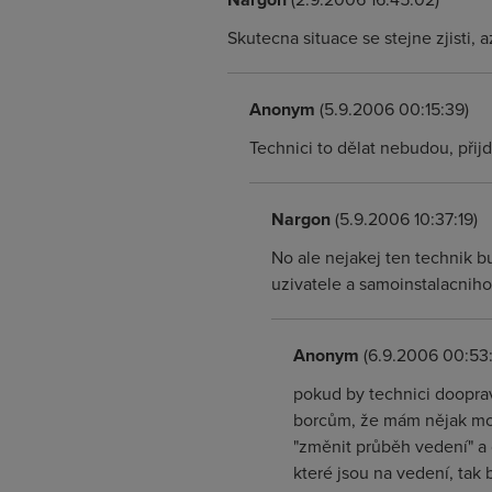
Skutecna situace se stejne zjisti, 
Anonym
(5.9.2006 00:15:39)
Technici to dělat nebudou, přijd
Nargon
(5.9.2006 10:37:19)
No ale nejakej ten technik b
uzivatele a samoinstalacniho
Anonym
(6.9.2006 00:53
pokud by technici dooprav
borcům, že mám nějak moc 
"změnit průběh vedení" a 
které jsou na vedení, tak 