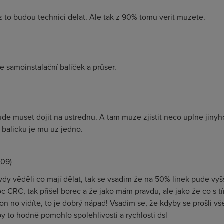
az to budou technici delat. Ale tak z 90% tomu verit muzete.
e samoinstalační balíček a průser.
ude muset dojit na ustrednu. A tam muze zjistit neco uplne jinyh
 balicku je mu uz jedno.
:09)
dy věděli co mají dělat, tak se vsadim že na 50% linek pude vyšš
CRC, tak přišel borec a že jako mám pravdu, ale jako že co s tím
on no vidíte, to je dobrý nápad! Vsadim se, že kdyby se prošli 
by to hodně pomohlo spolehlivosti a rychlosti dsl