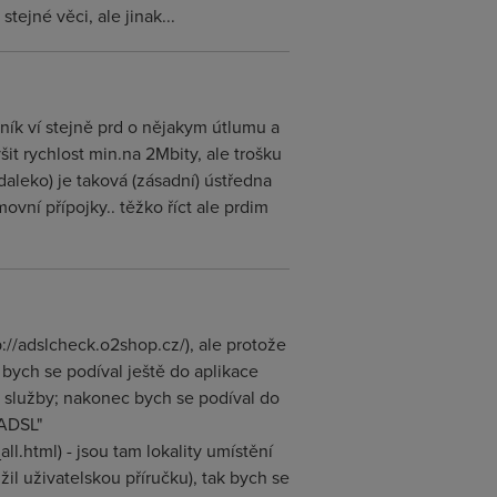
tejné věci, ale jinak...
elník ví stejně prd o nějakym útlumu a
it rychlost min.na 2Mbity, ale trošku
aleko) je taková (zásadní) ústředna
vní přípojky.. těžko říct ale prdim
p://adslcheck.o2shop.cz/), ale protože
 bych se podíval ještě do aplikace
a služby; nakonec bych se podíval do
 ADSL"
l.html) - jsou tam lokality umístění
 uživatelskou příručku), tak bych se