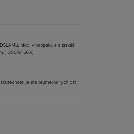
SLAMu, nikoliv naopak), ale získáš
demu(+200%/-66%)
skutecnosti je ale prumerna rychlost