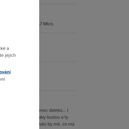
e jevi jako 2,6 - 2,7 Mb/s.
cké a
e jejich
ování
ení
omto
5,7 km je už prostě moc daleko... I
ně PCMky) tam asi taky budou a ty
oooodně těžko. Zajímalo by mě, co má