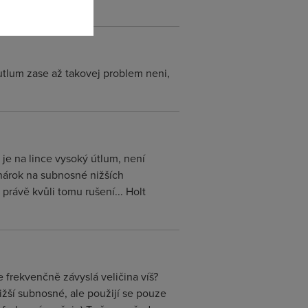
utlum zase až takovej problem neni,
 je na lince vysoký útlum, není
nárok na subnosné nižších
právě kvůli tomu rušení... Holt
 frekvenčně závyslá veličina víš?
žší subnosné, ale použijí se pouze