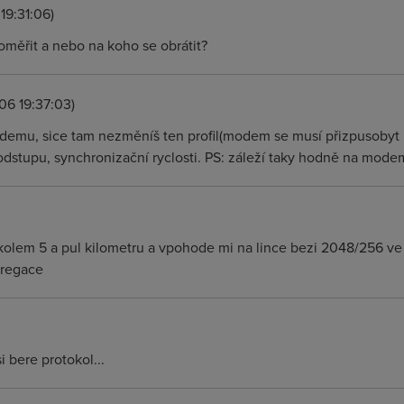
19:31:06)
oměřit a nebo na koho se obrátit?
06 19:37:03)
demu, sice tam nezměníš ten profil(modem se musí přizpusobyt D
dstupu, synchronizační ryclosti. PS: záleží taky hodně na mo
 kolem 5 a pul kilometru a vpohode mi na lince bezi 2048/256 ve 
gregace
i bere protokol...