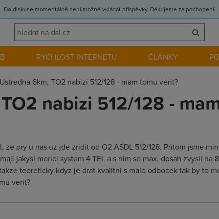
Do diskuse momentálně není možné vkládat příspěvky. Děkujeme za pochopení.
EB
RYCHLOST INTERNETU
ČLÁNKY
P
Ustredna 6km, TO2 nabizi 512/128 - mam tomu verit?
TO2 nabizi 512/128 - mam
l, ze pry u nas uz jde zridit od O2 ASDL 512/128. Pritom jsme m
maji jakysi merici system 4 TEL a s nim se max. dosah zvysil na 
kze teoreticky kdyz je drat kvalitni s malo odbocek tak by to mel
omu verit?