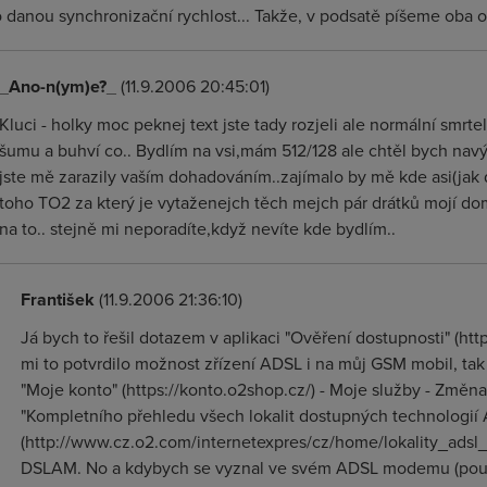
 danou synchronizační rychlost... Takže, v podsatě píšeme oba o s
_Ano-n(ym)e?_
(11.9.2006 20:45:01)
Kluci - holky moc peknej text jste tady rozjeli ale normální smrt
šumu a buhví co.. Bydlím na vsi,mám 512/128 ale chtěl bych navýš
jste mě zarazily vaším dohadováním..zajímalo by mě kde asi(jak d
toho TO2 za který je vytaženejch těch mejch pár drátků mojí domo
na to.. stejně mi neporadíte,když nevíte kde bydlím..
František
(11.9.2006 21:36:10)
Já bych to řešil dotazem v aplikaci "Ověření dostupnosti" (htt
mi to potvrdilo možnost zřízení ADSL i na můj GSM mobil, tak
"Moje konto" (https://konto.o2shop.cz/) - Moje služby - Změn
"Kompletního přehledu všech lokalit dostupných technologií
(http://www.cz.o2.com/internetexpres/cz/home/lokality_adsl_al
DSLAM. No a kdybych se vyznal ve svém ADSL modemu (použil