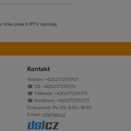
u linku jinak ti IPTV nezridej
Kontakt
Telefon: +420277270707
☎ O2: +420277270772
☎ T-Mobile: +420277270773
☎ Vodafone: +420277270777
Dostupnost: Po–Pá: 8:00–18:00
E-mail:
info@dsl.cz