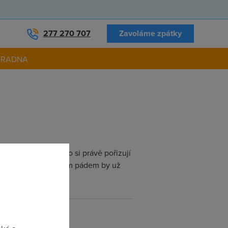
277 270 707
Zavoláme zpátky
ORADNA
k pro začátečníky co si právě pořizují
a klasickém ADSL. Tím pádem by už