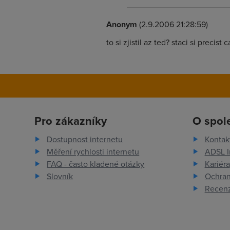
Anonym
(2.9.2006 21:28:59)
to si zjistil az ted? staci si preci
Pro zákazníky
O spol
Dostupnost internetu
Kontak
Měření rychlosti internetu
ADSL I
FAQ - často kladené otázky
Kariéra
Slovník
Ochran
Recenz