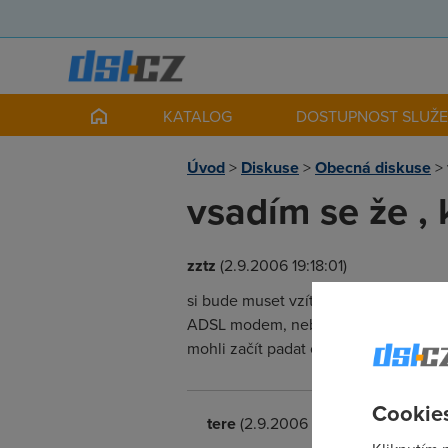
KATALOG
DOSTUPNOST SLUŽ
Úvod
>
Diskuse
>
Obecná diskuse
>
vsadím se že ,
zztz
(2.9.2006 19:18:01)
si bude muset vzít i IPTV a hlasovou s
ADSL modem, nebojte se rovnou koupi
mohli začít padat ceny starých modem
Cookies
tere
(2.9.2006 19:30:52)