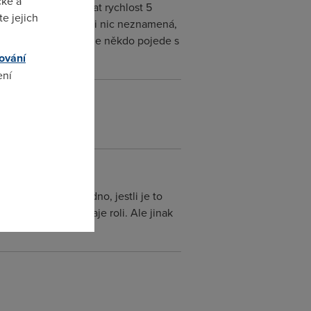
cké a
né k tobě domů dostat rychlost 5
e jejich
a nedíváš na televizi nic neznamená,
v praxi to znamená, že někdo pojede s
ování
ení
omto
enostech už je jedno, jestli je to
dálenostech nehraje roli. Ale jinak