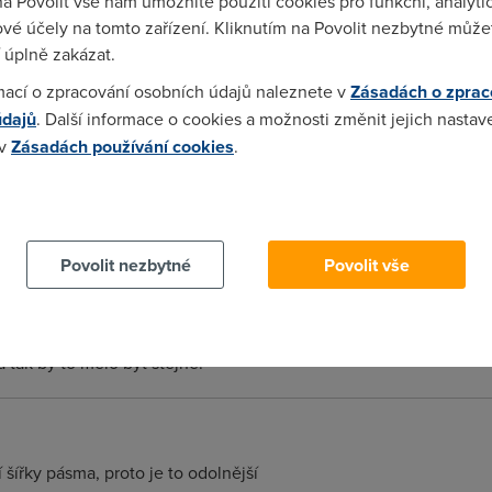
na Povolit vše nám umožníte použití cookies pro funkční, analyti
ní a také dál dosáhne, A u IPTV je to následovně, např: je reál
vé účely na tomto zařízení. Kliknutím na Povolit nezbytné můžet
dečteno 3 Mega na televizi a zbytek je internet, to že se zrovn
 úplně zakázat.
možné, ale údajně si telecom nekoupil tento Soft co by to uměl, 
ovku nenabízí, tak se internetem pojede na 512 kilo.
mací o zpracování osobních údajů naleznete v
Zásadách o zprac
údajů
. Další informace o cookies a možnosti změnit jejich nastav
 v
Zásadách používání cookies
.
SL2+ ma mensi dostupnost /dosah/...
 cookies chcete dozvědět více, další podrobnosti najdete na t
Povolit nezbytné
Povolit vše
DSL2+ má stejný dosah jako ADSL. Problém je, že ve větších vzdál
SL2+ (totiž, že využívá frekvence do 2,2MHz) už ve velkých vz
tak by to mělo být stejné.
í šířky pásma, proto je to odolnější