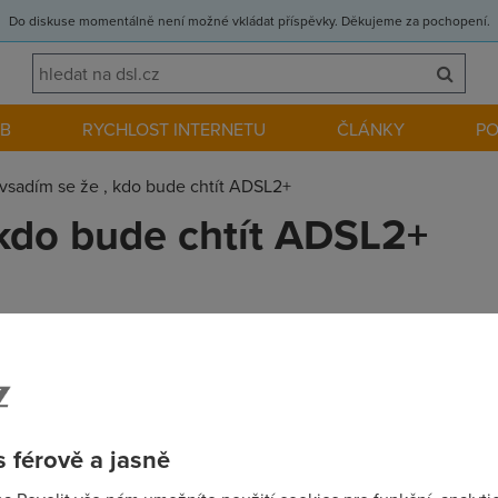
Do diskuse momentálně není možné vkládat příspěvky. Děkujeme za pochopení.
EB
RYCHLOST INTERNETU
ČLÁNKY
P
vsadím se že , kdo bude chtít ADSL2+
 kdo bude chtít ADSL2+
lužbu, ale prý se budou dávat ty novější D-linky s WIFInkou. Jina
t ADSL 2+, je to zpětně zaměnitelné, a tak to bude chodit i n
ů a USBčkaři by mohli přejít na ethernetové.
 férově a jasně