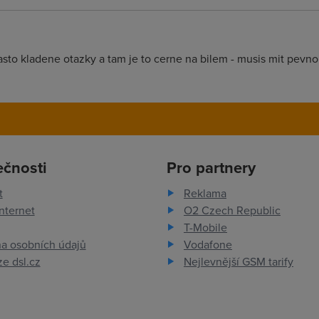
st casto kladene otazky a tam je to cerne na bilem - musis mit pevno
ečnosti
Pro partnery
t
Reklama
nternet
O2 Czech Republic
T-Mobile
a osobních údajů
Vodafone
e dsl.cz
Nejlevnější GSM tarify