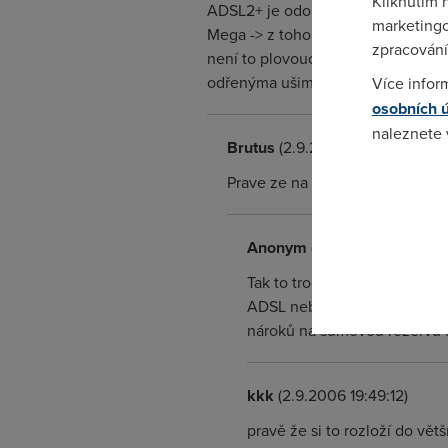
Kliknutím 
ADSL2+ je odolnější na špatné vede
marketingo
Mega -> z toho je bezpodmínečně o
zpracování
není to plovoucí, technicky je to 
odřenýma ušima na 4 Mega, ale meg
Více infor
osobních 
naleznete
Brutus
(2.9.2006 19:37:33)
Prave ze na prave opacne ...AD
Pokud se o
odkazu.
Anonym
(2.9.2006 19:41:08)
Tak to trochu nesmysl, ne? A
ADSL nebo ADSL2+. Výhoda AD
nároků na šumovou rezervu a 
kkk
(2.9.2006 19:49:12)
pravě že si to rozloží do větš