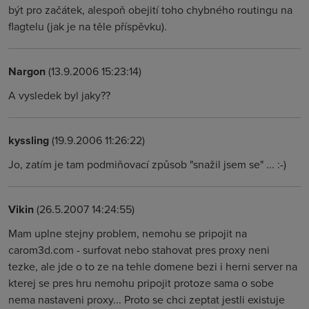
být pro začátek, alespoň obejití toho chybného routingu na
flagtelu (jak je na těle příspěvku).
Nargon
(13.9.2006 15:23:14)
A vysledek byl jaky??
kyssling
(19.9.2006 11:26:22)
Jo, zatím je tam podmiňovací způsob "snažil jsem se" ... :-)
Vikin
(26.5.2007 14:24:55)
Mam uplne stejny problem, nemohu se pripojit na
carom3d.com - surfovat nebo stahovat pres proxy neni
tezke, ale jde o to ze na tehle domene bezi i herni server na
kterej se pres hru nemohu pripojit protoze sama o sobe
nema nastaveni proxy... Proto se chci zeptat jestli existuje