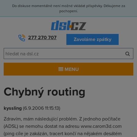
Do diskuse momentálně není možné vkládat příspěvky. Děkujeme za
pochopení.
277 270 707
Zavoláme zpátky
MENU
Chybný routing
kyssling
(6.9.2006 11:15:13)
Zdravím, mám následující problém. Z jednoho počítače
(ADSL) se nemohu dostat na adresu www.carom3d.com
(ping cíle je zakázán, tracert končí na nějakém desátém