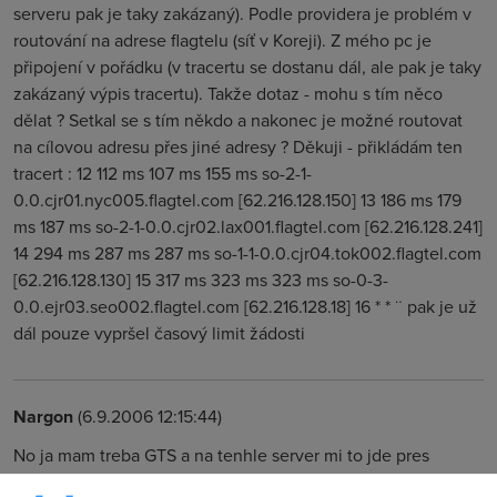
serveru pak je taky zakázaný). Podle providera je problém v
routování na adrese flagtelu (síť v Koreji). Z mého pc je
připojení v pořádku (v tracertu se dostanu dál, ale pak je taky
zakázaný výpis tracertu). Takže dotaz - mohu s tím něco
dělat ? Setkal se s tím někdo a nakonec je možné routovat
na cílovou adresu přes jiné adresy ? Děkuji - přikládám ten
tracert : 12 112 ms 107 ms 155 ms so-2-1-
0.0.cjr01.nyc005.flagtel.com [62.216.128.150] 13 186 ms 179
ms 187 ms so-2-1-0.0.cjr02.lax001.flagtel.com [62.216.128.241]
14 294 ms 287 ms 287 ms so-1-1-0.0.cjr04.tok002.flagtel.com
[62.216.128.130] 15 317 ms 323 ms 323 ms so-0-3-
0.0.ejr03.seo002.flagtel.com [62.216.128.18] 16 * * ¨ pak je už
dál pouze vypršel časový limit žádosti
Nargon
(6.9.2006 12:15:44)
No ja mam treba GTS a na tenhle server mi to jde pres
sprintlink.net Ty urcite neovlivnis kudy packety pujdou.