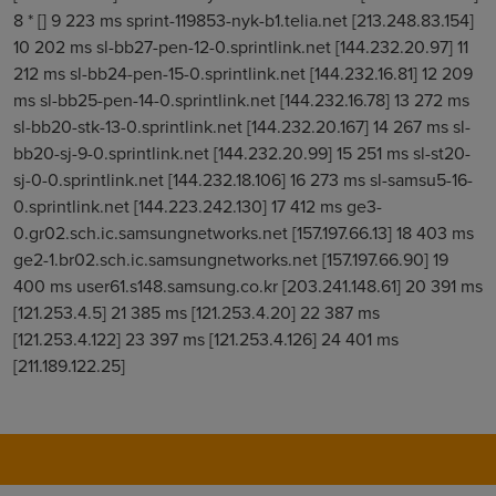
8 * [] 9 223 ms sprint-119853-nyk-b1.telia.net [213.248.83.154]
10 202 ms sl-bb27-pen-12-0.sprintlink.net [144.232.20.97] 11
212 ms sl-bb24-pen-15-0.sprintlink.net [144.232.16.81] 12 209
ms sl-bb25-pen-14-0.sprintlink.net [144.232.16.78] 13 272 ms
sl-bb20-stk-13-0.sprintlink.net [144.232.20.167] 14 267 ms sl-
bb20-sj-9-0.sprintlink.net [144.232.20.99] 15 251 ms sl-st20-
sj-0-0.sprintlink.net [144.232.18.106] 16 273 ms sl-samsu5-16-
0.sprintlink.net [144.223.242.130] 17 412 ms ge3-
0.gr02.sch.ic.samsungnetworks.net [157.197.66.13] 18 403 ms
ge2-1.br02.sch.ic.samsungnetworks.net [157.197.66.90] 19
400 ms user61.s148.samsung.co.kr [203.241.148.61] 20 391 ms
[121.253.4.5] 21 385 ms [121.253.4.20] 22 387 ms
[121.253.4.122] 23 397 ms [121.253.4.126] 24 401 ms
[211.189.122.25]