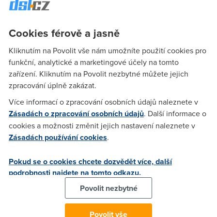
jedine co ti muzu poradit, pouzij nejaky proxy server, z toho
proxy serveru to na ten web mozna pujde jinou cestou a
nebude problem.
Cookies férově a jasně
Kliknutím na Povolit vše nám umožníte použití cookies pro
kyssling
(6.9.2006 19:36:37)
funkční, analytické a marketingové účely na tomto
zařízení. Kliknutím na Povolit nezbytné můžete jejich
Díky ale jsme ztracený ... Používá někdo nějaký veřejný
zpracování úplně zakázat.
proxy server na Internetu ? Vyzkoušel jsee ProxyWay Pro.
Nastavím do Proxy listu veřejnou IP adresu co jsmenalezl a
Více informací o zpracování osobních údajů naleznete v
port 82.117.211.7, ale co dál, všelijak jsme konfiguroval jak
Zásadách o zpracování osobních údajů
. Další informace o
Mozillui IE, ale stále mě přes ten program netečou data.
cookies a možnosti změnit jejich nastavení naleznete v
Proxy je zapnutá ? Helpne někdo co dál ...
Zásadách používání cookies
.
Pokud se o cookies chcete dozvědět více, další
Nargon
(7.9.2006 01:34:20)
podrobnosti najdete na tomto odkazu.
Teda nevim o co jste se snazil. Sam si vytvorit vlastni proxy
Povolit nezbytné
server na svem pc, a jeste pres nej nakonfigurovat
prohlizec?? Jestli ano, tak je to blbost. :) To co potrebujete je
Povolit vše