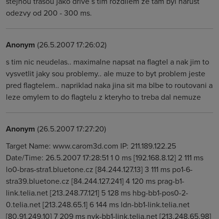
stejnou trasou jako drive s tim rozdilem ze tam byl narust
odezvy od 200 - 300 ms.
Anonym
(26.5.2007 17:26:02)
s tim nic neudelas.. maximalne napsat na flagtel a nak jim to
vysvetlit jaky sou problemy.. ale muze to byt problem jeste
pred flagtelem.. napriklad naka jina sit ma blbe to routovani a
leze omylem to do flagtelu z kteryho to treba dal nemuze
Anonym
(26.5.2007 17:27:20)
Target Name: www.carom3d.com IP: 211.189.122.25
Date/Time: 26.5.2007 17:28:51 1 0 ms [192.168.8.12] 2 111 ms
lo0-bras-stra1.bluetone.cz [84.244.127.13] 3 111 ms po1-6-
stra39.bluetone.cz [84.244.127.241] 4 120 ms prag-b1-
link.telia.net [213.248.77.121] 5 128 ms hbg-bb1-pos0-2-
0.telia.net [213.248.65.1] 6 144 ms ldn-bb1-link.telia.net
[80.91.249.10] 7 209 ms nyk-bb1-link.telia.net [213.248.65.98]