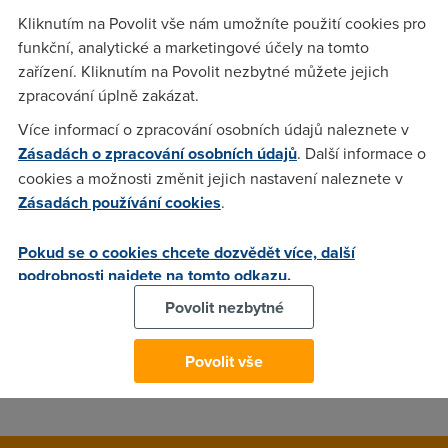
Kliknutím na Povolit vše nám umožníte použití cookies pro
Anonym
(8.9.2006 16:10:09)
funkční, analytické a marketingové účely na tomto
zařízení. Kliknutím na Povolit nezbytné můžete jejich
vše na www.google.com
zpracování úplně zakázat.
Více informací o zpracování osobních údajů naleznete v
david
(8.9.2006 17:35:53)
Zásadách o zpracování osobních údajů
. Další informace o
www.netbox.cz
cookies a možnosti změnit jejich nastavení naleznete v
Zásadách používání cookies
.
Anonym
(8.9.2006 20:51:55)
Pokud se o cookies chcete dozvědět více, další
Wifi :)
podrobnosti najdete na tomto odkazu.
Povolit nezbytné
Anonym
(8.9.2006 21:10:16)
Povolit vše
Postovni holuby, nic lepsiho na morave nemate...