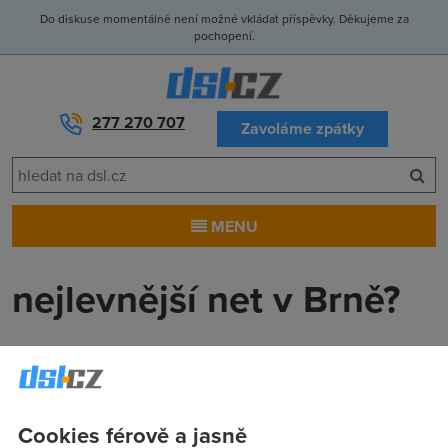
Do diskuse momentálně není možné vkládat příspěvky. Děkujeme za
pochopení.
277 270 707
Zavoláme zpátky
MENU
nejlevnější net v Brně?
marek
(8.9.2006 15:56:14)
Ahoj všichni. Mohli by jste mě poradit nejlevnější a
nejvýhodnější připojení k internetu v Brně Líšni? Děkuju!!!
Cookies férově a jasně