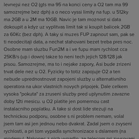
levnejsi nez O2 (gts ma 95 na konci ceny a O2 tam ma 99
samozrejme bez dph) a o neco vyssi limity na fup. u 512ky
ma 2GB a u 2M ma 10GB. Navic je tam moznost si data
dokoupit a kdyz uz vyplitvas limit tak si koupit balicek 2GB
za 60Kc (bez dph). A taky si muzes FUP zapnout sam, pak se
ti neodecitaji data, a nechat stahovani bezet treba pres noc.
Osobne mam sluzbu Fun2M a i ve fupu mam rychlost cca
25KB/s (up i down) takze to neni tech jejich 128/128 jak
pisou. Samozrejme, ma to i nejake zapory, Asi bude zrizeni
trvat dele nez u O2. Fyzicky to totiz zapojuje O2 a ten
nebude uprednostnovat zapojeni sluzby u alternativniho
operatora na ukor vlastnich novych pripojek. Dale celkem
vysoka "pokuta" za zruseni sluzby pred uplynutim zavazne
doby 12ti mesicu. u O2 platite jen pomernou cast
instalacniho poplatku. A take si dost lide stezuji na
technickou podporu, osobne s ni problem nemam, volal
jsem tam asi jen jednou nebo dvakrat. Zadal jsem o zvyseni
rychlosti, a pri tom vypadla synchronizace s dslamem (na
modemu). Nakonec z nich vypadlo, ze telecom pri zvysovani