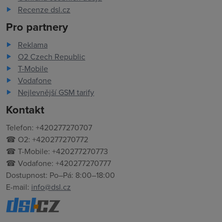
Recenze dsl.cz
Pro partnery
Reklama
O2 Czech Republic
T-Mobile
Vodafone
Nejlevnější GSM tarify
Kontakt
Telefon: +420277270707
☎ O2: +420277270772
☎ T-Mobile: +420277270773
☎ Vodafone: +420277270777
Dostupnost: Po–Pá: 8:00–18:00
E-mail:
info@dsl.cz