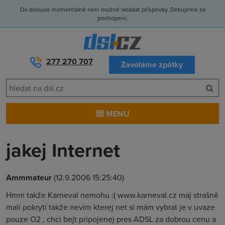
Do diskuse momentálně není možné vkládat příspěvky. Děkujeme za
pochopení.
277 270 707
Zavoláme zpátky
MENU
jakej Internet
Ammmateur
(12.9.2006 15:25:40)
Hmm takže Karneval nemohu :( www.karneval.cz maj strašně
malí pokrytí takže nevím kterej net si mám vybrat je v uvaze
pouze O2 , chci bejt pripojenej pres ADSL za dobrou cenu a