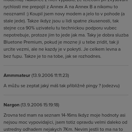
rychlosti me prepojil z Annex A na Annex B a nikomu to
neoznamil :) Koupil jsem novy modem a jelo to v pohode (a
stale jede). Takze ikdyz jsou u lidi spatne zkusenosti, tak
stejne cca 90% uzivatelu tu technickou podporu vubec
nepotrebuje, protoze jim to jede jak ma. Taky je dobra sluzba
Bluetone Premium, pokud je mozne ji u tebe zridit, tak ji
urcite vezmi, ale ne kazdy je v pokryti. Je celkem levna a
bez fupu. Takze je to na tobe, jak se rozhodnes.
Ammmateur
(13.9.2006 11:11:23)
A můžu se zeptat jaký máš tak přibližně pingy ? (odezvu)
Nargon
(13.9.2006 15:19:18)
Zrovna ted mam na seznam 14-16ms Ikdyz moje hodnoty asi
nejsou moc vypovidajici, jsem totiz opravdu velmi daleko od
ustredny odhadem nejakych 7Km. Nevim jestli to ma na to