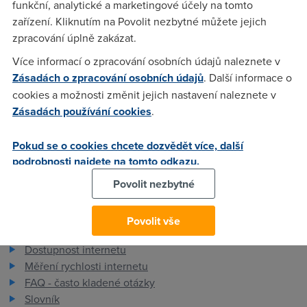
funkční, analytické a marketingové účely na tomto
zařízení. Kliknutím na Povolit nezbytné můžete jejich
Anonym
(18.9.2006 00:31:19)
zpracování úplně zakázat.
Raději Zyxel.
Více informací o zpracování osobních údajů naleznete v
Zásadách o zpracování osobních údajů
. Další informace o
cookies a možnosti změnit jejich nastavení naleznete v
Anonym
(18.9.2006 00:32:00)
Zásadách používání cookies
.
A kdyby mě někdo chtěl kamenovat, pracuji pro O2 ;)
Pokud se o cookies chcete dozvědět více, další
podrobnosti najdete na tomto odkazu.
Povolit nezbytné
Povolit vše
Pro zákazníky
Dostupnost internetu
Měření rychlosti internetu
FAQ - často kladené otázky
Slovník