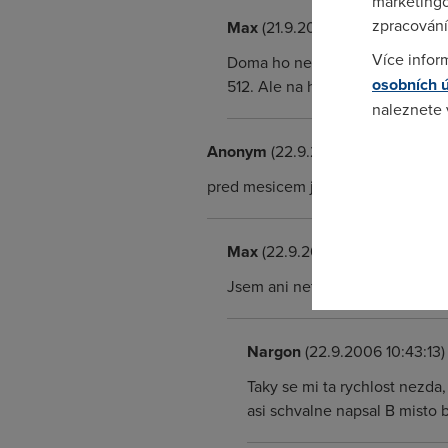
marketingo
zpracování
Max
(21.9.2006 23:32:16)
Více infor
Doma ho nemam ale co mi jednou 
osobních 
512. Ale na hrani zapomen.
naleznete
Anonym
(22.9.2006 08:16:47)
Pokud se o
odkazu.
pred mesicem jsem mel moznost si
Max
(22.9.2006 09:05:08)
Jsem ani netusil ze je to schopn
Nargon
(22.9.2006 10:43:13)
Taky se mi ta rychlost nezda,
asi schvalne napsal B misto b