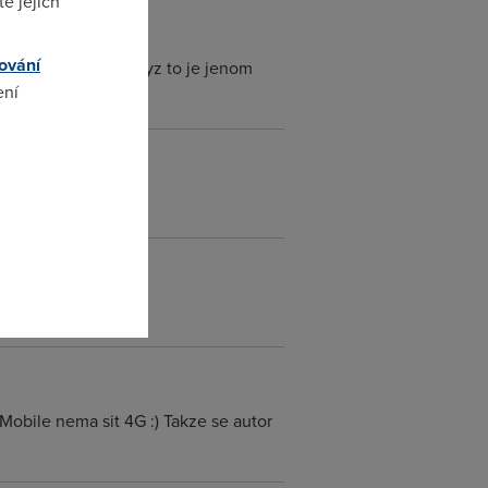
e jejich
ování
u cenu se to da i kdyz to je jenom
ení
omto
ouzitelny pro hrani
-Mobile nema sit 4G :) Takze se autor