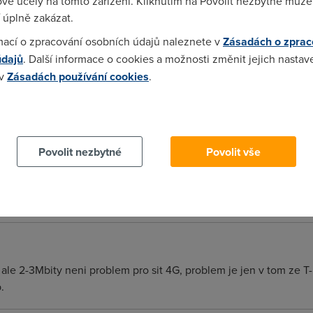
vé účely na tomto zařízení. Kliknutím na Povolit nezbytné můžet
 úplně zakázat.
mací o zpracování osobních údajů naleznete v
Zásadách o zprac
kamos rikal, ze ho videl v akci a na stahovani je to dobry. Za t
údajů
. Další informace o cookies a možnosti změnit jejich nastav
 v
Zásadách používání cookies
.
 cookies chcete dozvědět více, další podrobnosti najdete na t
 to na chvili vyzkouset rychlost kolem 300-400KB/s odezvy nep
Povolit nezbytné
Povolit vše
y takovy rychlosti.
 ale 2-3Mbity neni problem pro sit 4G, problem je jen v tom ze T
.