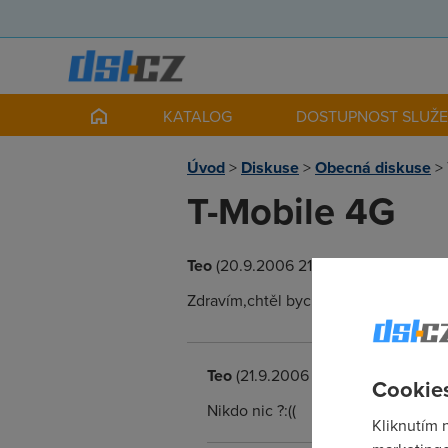
KATALOG
DOSTUPNOST SLUŽ
Úvod
>
Diskuse
>
Obecná diskuse
>
T-Mobile 4G
Teo
(20.9.2006 21:04:15)
Zdravím,chtěl bych se zeptat lidí ,kte
Teo
(21.9.2006 21:59:01)
Cookies
Nikdo nic ?:((
Kliknutím 