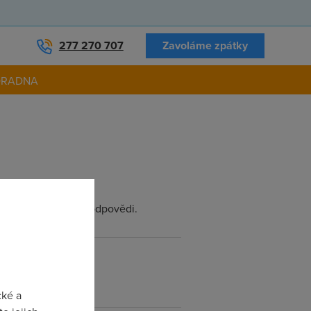
277 270 707
Zavoláme zpátky
ORADNA
ngu) ,předem díky za odpovědi.
cké a