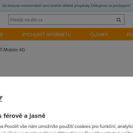
Do diskuse momentálně není možné vkládat příspěvky. Děkujeme za pochopení.
EB
RYCHLOST INTERNETU
ČLÁNKY
P
T-Mobile 4G
ří mají tento internet na jejich zkušenosti (hlavně co se týče pi
 férově a jasně
na Povolit vše nám umožníte použití cookies pro funkční, analyti