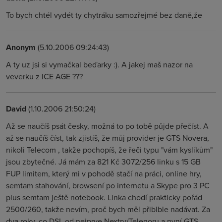
To bych chtél vydét ty chytráku samozřejmé bez daně,že
Anonym
(5.10.2006 09:24:43)
A ty uz jsi si vymačkal beďarky :). A jakej maš nazor na
veverku z ICE AGE ???
David
(1.10.2006 21:50:24)
Až se naučíš psát česky, možná to po tobě půjde přečíst. A
až se naučíš číst, tak zjistíš, že můj provider je GTS Novera,
nikoli Telecom , takže pochopíš, že řeči typu "vám kyslíkům"
jsou zbytečné. Já mám za 821 Kč 3072/256 linku s 15 GB
FUP limitem, který mi v pohodě stačí na práci, online hry,
semtam stahování, browsení po internetu a Skype pro 3 PC
plus semtam ještě notebook. Linka chodí prakticky pořád
2500/260, takže nevím, proč bych měl přiblble nadávat. Za
dva roky, co DSL od nejprve Nextry/Telenoru a nyní GTS