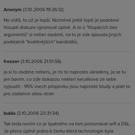
Anonym
(3.10.2006 19:26:12)
No vidíš, to už je lepší. Nicméně ještě lepší je podobné
hloupé diskuze ignorovat úplně. A to o "hlupácích bez
argumentů" si neber osobně, na to je zde spousta jiných
podstatně "kvalitnějších" kandidátů.
freezer
(3.10.2006 21:51:56)
ja si to osobne neberu, je mi to naprosto ukradeny, ja se tu
jen bavim, co zde dokazou nekteri kecalkove ze sebe
vypustit - 95% vsech prispevku jsou naproste bludy a plati to
pro zastance obou stran
bubla
(3.10.2006 23:31:34)
Tak teda nevím co je špatného na tom porovnávat wifi a DSL.
Je přece úplně jedno k čemu která technologie byla