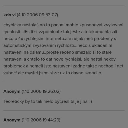
kdo vi
(4.10.2006 09:53:07)
chybicka nastala:) no to padani mohlo zpusobovat zvysovani
rychlosti. JEstli si vzpominate tak jeste a telekomu hlasali
neco o 4x rychlejsim internetu.ale nejak meli problemy s
automatickym zvysovanim rychlosti...neco s ukladanim
nastaveni na dslamu..proste receno smazalo si to stare
nastaveni a chtelo to dat nove rychlejsi, ale nastal nekdy
problemek a nemeli jste nastaveni zadne takze nechodil net
vubec! ale myslel jsem si ze uz to davno skoncilo
Anonym
(1.10.2006 19:26:02)
Teoreticky by to tak mělo být,realita je jiná :-(
Anonym
(1.10.2006 19:44:29)