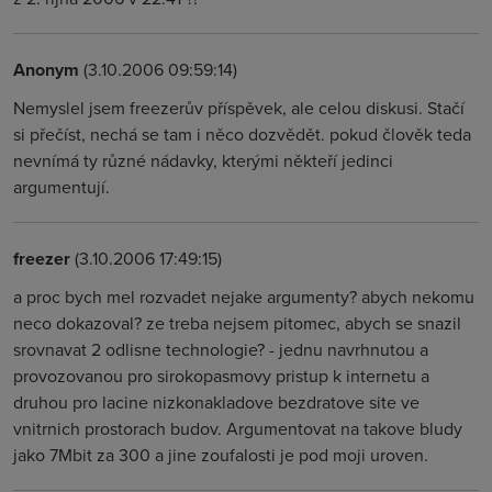
Anonym
(3.10.2006 09:59:14)
Nemyslel jsem freezerův příspěvek, ale celou diskusi. Stačí
si přečíst, nechá se tam i něco dozvědět. pokud člověk teda
nevnímá ty různé nádavky, kterými někteří jedinci
argumentují.
freezer
(3.10.2006 17:49:15)
a proc bych mel rozvadet nejake argumenty? abych nekomu
neco dokazoval? ze treba nejsem pitomec, abych se snazil
srovnavat 2 odlisne technologie? - jednu navrhnutou a
provozovanou pro sirokopasmovy pristup k internetu a
druhou pro lacine nizkonakladove bezdratove site ve
vnitrnich prostorach budov. Argumentovat na takove bludy
jako 7Mbit za 300 a jine zoufalosti je pod moji uroven.