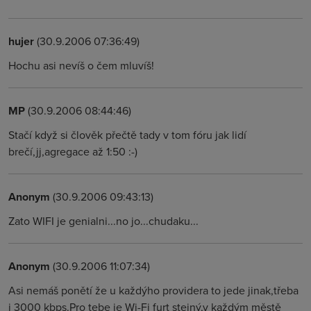
hujer
(30.9.2006 07:36:49)
Hochu asi nevíš o čem mluvíš!
MP
(30.9.2006 08:44:46)
Stačí když si člověk přečtě tady v tom fóru jak lidí
brečí,jj,agregace až 1:50 :-)
Anonym
(30.9.2006 09:43:13)
Zato WIFI je genialni...no jo...chudaku...
Anonym
(30.9.2006 11:07:34)
Asi nemáš ponětí že u každýho providera to jede jinak,třeba
i 3000 kbps.Pro tebe je Wi-Fi furt stejný,v každým městě