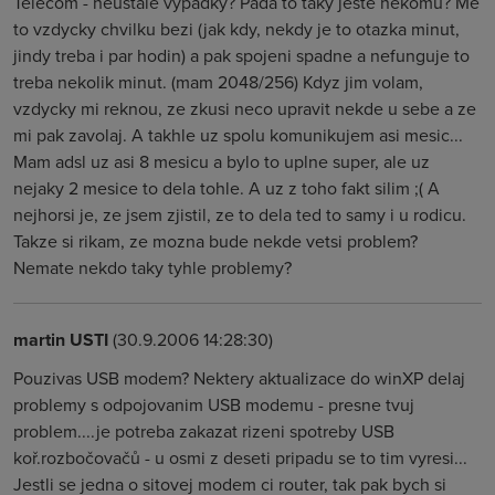
Telecom - neustale vypadky? Pada to taky jeste nekomu? Me
to vzdycky chvilku bezi (jak kdy, nekdy je to otazka minut,
jindy treba i par hodin) a pak spojeni spadne a nefunguje to
treba nekolik minut. (mam 2048/256) Kdyz jim volam,
vzdycky mi reknou, ze zkusi neco upravit nekde u sebe a ze
mi pak zavolaj. A takhle uz spolu komunikujem asi mesic...
Mam adsl uz asi 8 mesicu a bylo to uplne super, ale uz
nejaky 2 mesice to dela tohle. A uz z toho fakt silim ;( A
nejhorsi je, ze jsem zjistil, ze to dela ted to samy i u rodicu.
Takze si rikam, ze mozna bude nekde vetsi problem?
Nemate nekdo taky tyhle problemy?
martin USTI
(30.9.2006 14:28:30)
Pouzivas USB modem? Nektery aktualizace do winXP delaj
problemy s odpojovanim USB modemu - presne tvuj
problem....je potreba zakazat rizeni spotreby USB
koř.rozbočovačů - u osmi z deseti pripadu se to tim vyresi...
Jestli se jedna o sitovej modem ci router, tak pak bych si