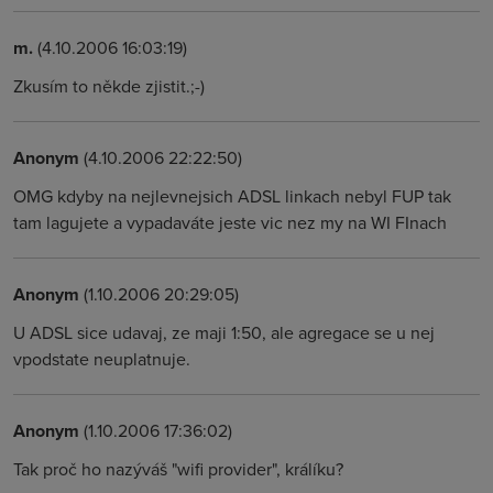
m.
(4.10.2006 16:03:19)
Zkusím to někde zjistit.;-)
Anonym
(4.10.2006 22:22:50)
OMG kdyby na nejlevnejsich ADSL linkach nebyl FUP tak
tam lagujete a vypadaváte jeste vic nez my na WI FInach
Anonym
(1.10.2006 20:29:05)
U ADSL sice udavaj, ze maji 1:50, ale agregace se u nej
vpodstate neuplatnuje.
Anonym
(1.10.2006 17:36:02)
Tak proč ho nazýváš "wifi provider", králíku?