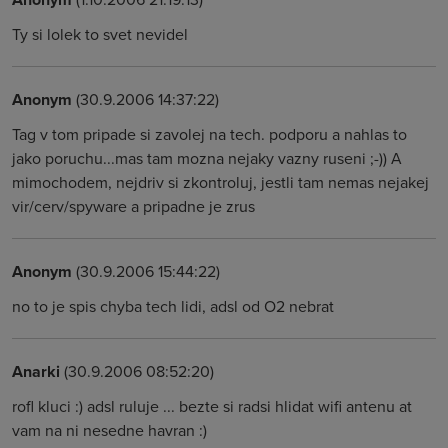
Ty si lolek to svet nevidel
Anonym
(30.9.2006 14:37:22)
Tag v tom pripade si zavolej na tech. podporu a nahlas to
jako poruchu...mas tam mozna nejaky vazny ruseni ;-)) A
mimochodem, nejdriv si zkontroluj, jestli tam nemas nejakej
vir/cerv/spyware a pripadne je zrus
Anonym
(30.9.2006 15:44:22)
no to je spis chyba tech lidi, adsl od O2 nebrat
Anarki
(30.9.2006 08:52:20)
rofl kluci :) adsl ruluje ... bezte si radsi hlidat wifi antenu at
vam na ni nesedne havran :)