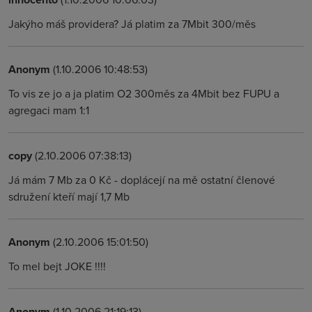
Jakýho máš providera? Já platim za 7Mbit 300/měs
Anonym
(1.10.2006 10:48:53)
To vis ze jo a ja platim O2 300měs za 4Mbit bez FUPU a
agregaci mam 1:1
copy
(2.10.2006 07:38:13)
Já mám 7 Mb za 0 Kč - doplácejí na mě ostatní členové
sdružení kteří mají 1,7 Mb
Anonym
(2.10.2006 15:01:50)
To mel bejt JOKE !!!!
Anonym
(1.10.2006 21:19:13)