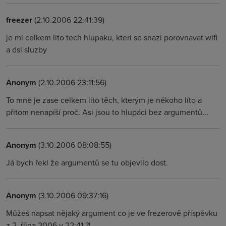
freezer
(2.10.2006 22:41:39)
je mi celkem lito tech hlupaku, kteri se snazi porovnavat wifi
a dsl sluzby
Anonym
(2.10.2006 23:11:56)
To mně je zase celkem líto těch, kterým je někoho líto a
přitom nenapíší proč. Asi jsou to hlupáci bez argumentů...
Anonym
(3.10.2006 08:08:55)
Já bych řekl že argumentů se tu objevilo dost.
Anonym
(3.10.2006 09:37:16)
Můžeš napsat nějaký argument co je ve frezerově příspěvku
z 2. října 2006 v 22:41 ?!