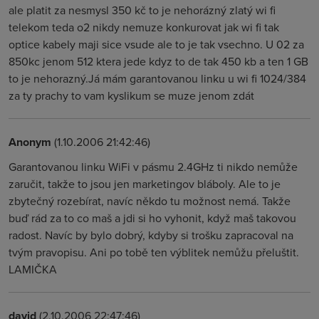
ale platit za nesmysl 350 kč to je nehorázný zlatý wi fi
telekom teda o2 nikdy nemuze konkurovat jak wi fi tak
optice kabely maji sice vsude ale to je tak vsechno. U 02 za
850kc jenom 512 ktera jede kdyz to de tak 450 kb a ten 1 GB
to je nehorazný.Já mám garantovanou linku u wi fi 1024/384
za ty prachy to vam kyslikum se muze jenom zdát
Anonym
(1.10.2006 21:42:46)
Garantovanou linku WiFi v pásmu 2.4GHz ti nikdo nemůže
zaručit, takže to jsou jen marketingov bláboly. Ale to je
zbytečný rozebírat, navíc někdo tu možnost nemá. Takže
buď rád za to co maš a jdi si ho vyhonit, když maš takovou
radost. Navíc by bylo dobrý, kdyby si trošku zapracoval na
tvým pravopisu. Ani po tobě ten výblitek nemůžu přeluštit.
LAMIČKA
david
(2.10.2006 22:47:46)