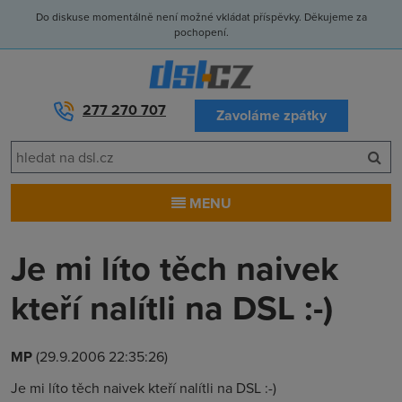
Do diskuse momentálně není možné vkládat příspěvky. Děkujeme za
pochopení.
277 270 707
Zavoláme zpátky
MENU
Je mi líto těch naivek
kteří nalítli na DSL :-)
MP
(29.9.2006 22:35:26)
Je mi líto těch naivek kteří nalítli na DSL :-)