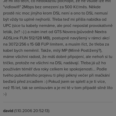
Je mi líto těch, co nedokážou pochopit, že ne všude lze mít
"vidlowifi" 2Mbps bez omezení za 500 Kč/měs. Někde
prostě nic moc jinýho krom DSL není a ono to DSL nemusí
být vždy to uplně nejhorší. Třeba teď mi přišla nabídka od
UPC (sice tu kabely nemáme, ale proč neposlat provokativně
leták, že? :-) ) a mám inet od GTS Novera (původně Nextra
ADSLink FUN 512/128 MB), postupně navýšený v rámci akcí
na 3072/256 s 15 GB FUP limitem, a musím říct, že třeba za
kabel bych neměnil. Takže, milý MP (Mírně Postižený?),
máme všichni radost, že máš dobré připojení, ale nehoň si tu
tričko, protože ne všichni na DSL nadávají. Třeba já už ho
používám téměř dva roky celkem ke spokojenosti... Podle
tvého pubertálního projevu ti přeji pěkný večer při mačkání
beďarů před zrcadlem :-) Pokud jsem se spletl a je ti více,
než 15 let, tak se omlouvám a je mi tě v tom případě silně líto
:-)
david
(1.10.2006 20:52:13)