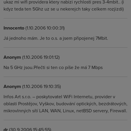
ukaz mi wifi providera ktery nabizi rychlosti pres 3-4mbit.. (i
kdyz teda ten 5Ghz uz se u nekerejch taky celkem rozjizdi)
Innocento
(1.10.2006 10:00:31)
Já jednoho mám. Je to o.s. a jsem připojenej 7Mbit.
Anonym
(1.10.2006 19:01:12)
Na 5 GHz jsou.Přečti si ten co píše že má 7 Mbps
Anonym
(1.10.2006 19:10:35)
Infos Art s.r.o. – poskytovatel WiFi Internetu, provider v
oblasti Prostějov, Vyškov, budování optických, bezdrátových,
mikrovlnných sítí LAN, WAN, Linux, netBSD servery, Firewall.
dr
(30.9.2006 15:45:55)