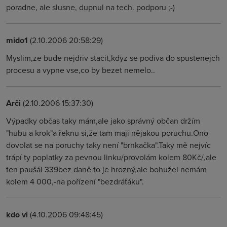
poradne, ale slusne, dupnul na tech. podporu ;-)
mido1
(2.10.2006 20:58:29)
Myslim,ze bude nejdriv stacit,kdyz se podiva do spustenejch
procesu a vypne vse,co by bezet nemelo..
Arči
(2.10.2006 15:37:30)
Výpadky občas taky mám,ale jako správný občan držím
"hubu a krok"a řeknu si,že tam mají nějakou poruchu.Ono
dovolat se na poruchy taky není "brnkačka".Taky mě nejvíc
trápí ty poplatky za pevnou linku/provolám kolem 80Kč/,ale
ten paušál 339bez daně to je hrozný,ale bohužel nemám
kolem 4 000,-na pořízení "bezdráťáku".
kdo vi
(4.10.2006 09:48:45)