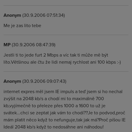
Anonym
(30.9.2006 07:51:34)
Me je zas lito tebe
MP
(30.9.2006 08:47:39)
Jestli ti to jede furt 2 Mbps a víc tak ti může mě být
líto.Většinou ale čtu že lidi nemaj rychlost ani 100 kbps :-)
Anonym
(30.9.2006 09:07:43)
internet expres měl jsem IE impuls a teď jsem si ho nechal
zvýšit na 2048 kb/s a chodí mi to maximálně 700
kb,vyjímečně to přeleze přes 1000 a 1600 to už je
svátek...chci se zeptat jak vám to chodí??Je to podvod,proč
mám platit něco když to nefunguje,tak jak má?Proč píšou IE
Ideál 2048 kb/s když to nedosáhne ani náhodou!