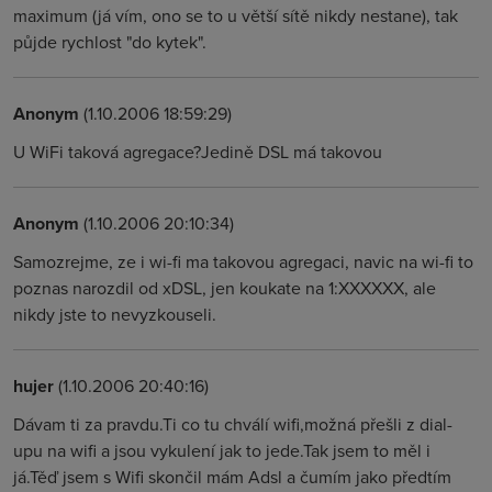
maximum (já vím, ono se to u větší sítě nikdy nestane), tak
půjde rychlost "do kytek".
Anonym
(1.10.2006 18:59:29)
U WiFi taková agregace?Jedině DSL má takovou
Anonym
(1.10.2006 20:10:34)
Samozrejme, ze i wi-fi ma takovou agregaci, navic na wi-fi to
poznas narozdil od xDSL, jen koukate na 1:XXXXXX, ale
nikdy jste to nevyzkouseli.
hujer
(1.10.2006 20:40:16)
Dávam ti za pravdu.Ti co tu chválí wifi,možná přešli z dial-
upu na wifi a jsou vykulení jak to jede.Tak jsem to měl i
já.Těď jsem s Wifi skončil mám Adsl a čumím jako předtím