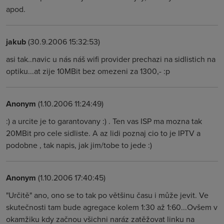
apod.
jakub
(30.9.2006 15:32:53)
asi tak..navic u nás náš wifi provider prechazi na sidlistich na
optiku...at zije 10MBit bez omezeni za 1300,- :p
Anonym
(1.10.2006 11:24:49)
:) a urcite je to garantovany :) . Ten vas ISP ma mozna tak
20MBit pro cele sidliste. A az lidi poznaj cio to je IPTV a
podobne , tak napis, jak jim/tobe to jede :)
Anonym
(1.10.2006 17:40:45)
"Určitě" ano, ono se to tak po většinu času i může jevit. Ve
skutečnosti tam bude agregace kolem 1:30 až 1:60...Ovšem v
okamžiku kdy začnou všichni naráz zatěžovat linku na