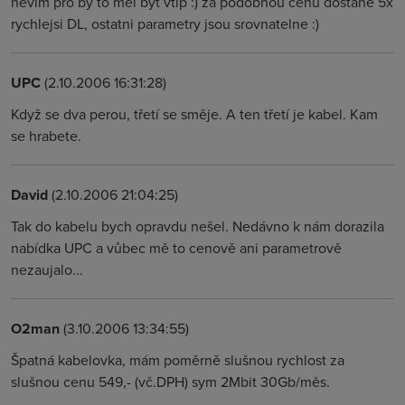
nevim pro by to mel byt vtip :) za podobnou cenu dostane 5x
rychlejsi DL, ostatni parametry jsou srovnatelne :)
UPC
(2.10.2006 16:31:28)
Když se dva perou, třetí se směje. A ten třetí je kabel. Kam
se hrabete.
David
(2.10.2006 21:04:25)
Tak do kabelu bych opravdu nešel. Nedávno k nám dorazila
nabídka UPC a vůbec mě to cenově ani parametrově
nezaujalo...
O2man
(3.10.2006 13:34:55)
Špatná kabelovka, mám poměrně slušnou rychlost za
slušnou cenu 549,- (vč.DPH) sym 2Mbit 30Gb/měs.