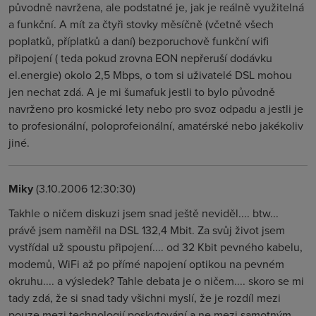
původně navržena, ale podstatné je, jak je reálně využitelná
a funkční. A mít za čtyři stovky měsíčně (včetně všech
poplatků, příplatků a daní) bezporuchově funkční wifi
připojení ( teda pokud zrovna EON nepřeruší dodávku
el.energie) okolo 2,5 Mbps, o tom si uživatelé DSL mohou
jen nechat zdá. A je mi šumafuk jestli to bylo původně
navrženo pro kosmické lety nebo pro svoz odpadu a jestli je
to profesionální, poloprofeionální, amatérské nebo jakékoliv
jiné.
Miky
(3.10.2006 12:30:30)
Takhle o ničem diskuzi jsem snad ještě neviděl.... btw...
právě jsem naměřil na DSL 132,4 Mbit. Za svůj život jsem
vystřídal už spoustu připojení.... od 32 Kbit pevného kabelu,
modemů, WiFi až po přímé napojení optikou na pevném
okruhu.... a výsledek? Tahle debata je o ničem.... skoro se mi
tady zdá, že si snad tady všichni myslí, že je rozdíl mezi
pouze mezi technologií poskytování a ne mezi samotným