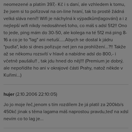
neomezené a platím 397,- Kč i s daní, ale vzhledem k tomu,
že jsem si to pořizoval na on-line hraní, tak to prostě žádná
velká sláva není!! Wifi je náchylná k výpadkům(lagování) a i z
nejlepší wifi nikdy nedosáhneš toho, co máš s adsl 512!! Ono
to jede, ping mám do 30-50, ale kolega na té 512 má ping 8-
16 a co je to "lag" ani netuší.....Abych se dostal k jádru
"pudla", kdo si dnes pořizuje net jen na prohlížení...?!! Takže
až se někomu rozsvítí v hlavě a nabídne adsl do 800,- i
včetně paušálu!! , tak jdu hned do něj!!! (Premium je dobrý,
ale nepořídíte ho ani v okrajové části Prahy, natož někde v
Kuřimi...)
hujer
(2.10.2006 22:10:05)
Jo jo moje řeč,jenom s tím rozdílem že já platil za 200kb/s
450kč jinak s těma lagama máš naprostou pravdu,teď na xdsl
nevím co to lag je...