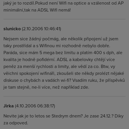
jaký je to rozdíl.Pokud není Wifi na optice a vzálenost od AP
minimální,tak na ADSL Wifi nemá!
slunicko
(2.10.2006 10:46:41)
Nejsem sice žádný počmág, ale několik připojení už jsem
taky prostřídal a s Wifinou mi rozhodně nebylo dobře.
Paráda, sice mám 5 mega bez limitu a platím 400 s dph, ale
kvalita je hodně pofidérní. ADSL a kabelovky chtějí více
peněz za menší rychlosti a limity, ale vědí za co. Btw, vy
věichni spokojení wifináři, zkoušeli ste někdy prolézt nějaké
diskuse o chybách a vadách wi-fi? Vsadím ruku, že příspěvků
je tam stejně, ne-li více, než například zde.
Jirka
(4.10.2006 06:38:17)
Nevite jak je to letos se Stedrym dnem? Je zase 24.12.? Diky
za odpoved.