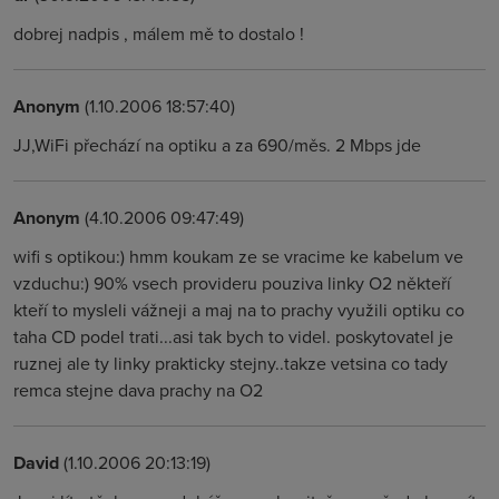
dobrej nadpis , málem mě to dostalo !
Anonym
(1.10.2006 18:57:40)
JJ,WiFi přechází na optiku a za 690/měs. 2 Mbps jde
Anonym
(4.10.2006 09:47:49)
wifi s optikou:) hmm koukam ze se vracime ke kabelum ve
vzduchu:) 90% vsech provideru pouziva linky O2 někteří
kteří to mysleli vážneji a maj na to prachy využili optiku co
taha CD podel trati...asi tak bych to videl. poskytovatel je
ruznej ale ty linky prakticky stejny..takze vetsina co tady
remca stejne dava prachy na O2
David
(1.10.2006 20:13:19)