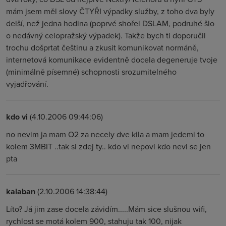
mám jsem měl slovy ČTYŘI výpadky služby, z toho dva byly
delší, než jedna hodina (poprvé shořel DSLAM, podruhé šlo
o nedávný celopražský výpadek). Takže bych ti doporučil
trochu došprtat češtinu a zkusit komunikovat normáně,
internetová komunikace evidentně docela degeneruje tvoje
(minimálně písemné) schopnosti srozumitelného
vyjadřování.
kdo vi
(4.10.2006 09:44:06)
no nevim ja mam O2 za necely dve kila a mam jedemi to
kolem 3MBIT ..tak si zdej ty.. kdo vi nepovi kdo nevi se jen
pta
kalaban
(2.10.2006 14:38:44)
Líto? Já jim zase docela závidím.....Mám sice slušnou wifi,
rychlost se motá kolem 900, stahuju tak 100, nijak