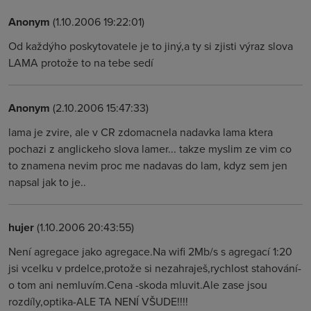
Anonym
(1.10.2006 19:22:01)
Od každýho poskytovatele je to jiný,a ty si zjisti výraz slova
LAMA protože to na tebe sedí
Anonym
(2.10.2006 15:47:33)
lama je zvire, ale v CR zdomacnela nadavka lama ktera
pochazi z anglickeho slova lamer... takze myslim ze vim co
to znamena nevim proc me nadavas do lam, kdyz sem jen
napsal jak to je..
hujer
(1.10.2006 20:43:55)
Není agregace jako agregace.Na wifi 2Mb/s s agregací 1:20
jsi vcelku v prdelce,protože si nezahraješ,rychlost stahování-
o tom ani nemluvím.Cena -skoda mluvit.Ale zase jsou
rozdíly,optika-ALE TA NENÍ VŠUDE!!!!