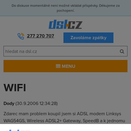
Do diskuse momentálně není možné vkládat příspěvky. Děkujeme za
pochopení.
277 270 707
Zavoláme zpátky
MENU
WIFI
Dody
(30.9.2006 12:34:28)
Zdarec mam problem koupil jsem si ADSL modem Linksys
WAG54GS, Wireless ADSL2+ Gateway, SpeedB a k jednomu
kompu jsem to připojil přes kabel to facha dobře ,ale ke