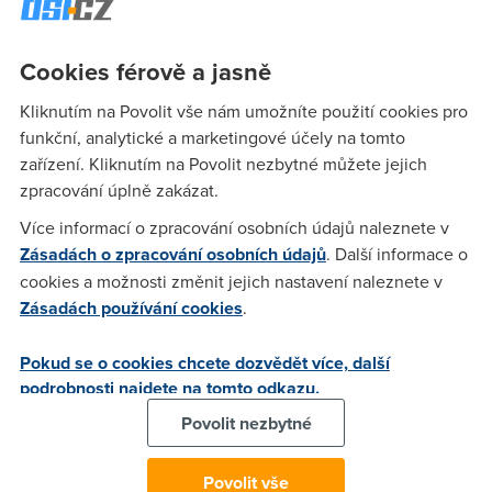
druhemu compu jsem to chtel připojit přes Wifi a njak mi to
nejde.Mam zakladovku od Asusu M2N32-SLI ktera ma wifi
Cookies férově a jasně
karu na zakladovce.Poradte pls.Dik.
Kliknutím na Povolit vše nám umožníte použití cookies pro
funkční, analytické a marketingové účely na tomto
martin USTI
(30.9.2006 14:00:19)
zařízení. Kliknutím na Povolit nezbytné můžete jejich
Mas v tom routeru zapnuty AP? A samozrejme aktivni
zpracování úplně zakázat.
sitovku ve woknech ;-) (nepredpokladam tvou absolutni
Více informací o zpracování osobních údajů naleznete v
neznalost, ale stava se ;-)))
Zásadách o zpracování osobních údajů
. Další informace o
cookies a možnosti změnit jejich nastavení naleznete v
Zásadách používání cookies
.
Dody
(30.9.2006 23:08:28)
Takže sitovka je aktivni dokonce se i připoji stav Připojen Sila
Pokud se o cookies chcete dozvědět více, další
signalu Vynikajici . Ale nevim jak mam udelat abych videl i
podrobnosti najdete na tomto odkazu.
druhy počitač a abych se stoho compu připojil na net.V
Povolit nezbytné
manualu nic neni tam je jen jak nastavit modem.Tak nevim
jestli ste to pochopili.Jinak uvitam dalši rady.Dik
Povolit vše