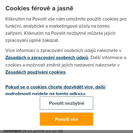
Cookies férově a jasně
Anonym
(3.10.2006 22:36:43)
Kliknutím na Povolit vše nám umožníte použití cookies pro
1 Byte = 8 bitů
funkční, analytické a marketingové účely na tomto
zařízení. Kliknutím na Povolit nezbytné můžete jejich
zpracování úplně zakázat.
Nargon
(3.10.2006 23:40:07)
Více informací o zpracování osobních údajů naleznete v
62*8=496Kbit
Zásadách o zpracování osobních údajů
. Další informace o
cookies a možnosti změnit jejich nastavení naleznete v
Nargon
(3.10.2006 23:41:05)
Zásadách používání cookies
.
To je celkem jednoduchy 62*8 = 496Kbit
Pokud se o cookies chcete dozvědět více, další
podrobnosti najdete na tomto odkazu.
Anonym
(4.10.2006 21:44:47)
Povolit nezbytné
net 1.9 mb stahovani 245 kb/s
Povolit vše
Anonym
(4.10.2006 22:12:19)