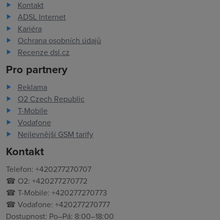
Kontakt
ADSL Internet
Kariéra
Ochrana osobních údajů
Recenze dsl.cz
Pro partnery
Reklama
O2 Czech Republic
T-Mobile
Vodafone
Nejlevnější GSM tarify
Kontakt
Telefon: +420277270707
☎ O2: +420277270772
☎ T-Mobile: +420277270773
☎ Vodafone: +420277270777
Dostupnost: Po–Pá: 8:00–18:00