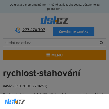
Do diskuse momentálně není možné vkládat příspěvky. Děkujeme za
pochopení.
277 270 707
Zavoláme zpátky
MENU
rychlost-stahování
david
(3.10.2006 22:14:52)
Rychlost stahování dat: 62 kByte/s jakou mam tedy rychlost
v kb/s.Děkuji