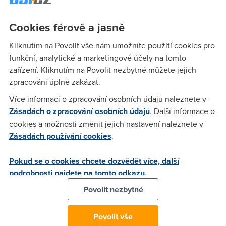
ste na tom vy?
Cookies férově a jasně
Anonym
(9.10.2006 22:08:18)
Kliknutím na Povolit vše nám umožníte použití cookies pro
funkční, analytické a marketingové účely na tomto
mam 2mb od O2 - !BEZ FUP! a net 500-600 kpbs download
zařízení. Kliknutím na Povolit nezbytné můžete jejich
a 50-90 upload , to trva od vcera
zpracování úplně zakázat.
Více informací o zpracování osobních údajů naleznete v
cra
(9.10.2006 22:21:18)
Zásadách o zpracování osobních údajů
. Další informace o
Tak to je hnuj, co s tim ty umelci zase delaj???
cookies a možnosti změnit jejich nastavení naleznete v
Zásadách používání cookies
.
hujer
(10.10.2006 05:30:27)
Pokud se o cookies chcete dozvědět více, další
Mohu tě uklidnit že takových umělců je víc a ne všichni jsou
podrobnosti najdete na tomto odkazu.
z O2.Takže si nevybereš,jinak mán 2MB/s a jde to 1,8-1,9....
Povolit nezbytné
Povolit vše
Cimi
(9.10.2006 23:10:25)