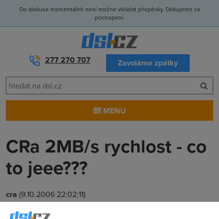
Do diskuse momentálně není možné vkládat příspěvky. Děkujeme za
pochopení.
277 270 707
Zavoláme zpátky
MENU
CRa 2MB/s rychlost - co
to jeee???
cra
(9.10.2006 22:02:11)
Uz asi hodinu mi de linka 2MB/s rychlosti sotva 0,8MB/s. Jak