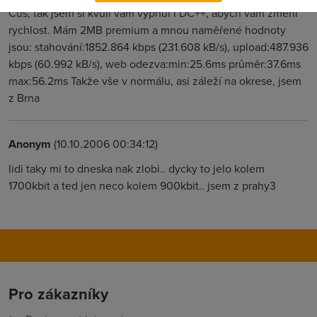
Čus, tak jsem si kvůli vám vypnul i DC++, abych vám změřil
rychlost. Mám 2MB premium a mnou naměřené hodnoty
jsou: stahování:1852.864 kbps (231.608 kB/s), upload:487.936
kbps (60.992 kB/s), web odezva:min:25.6ms průměr:37.6ms
max:56.2ms Takže vše v normálu, asi záleží na okrese, jsem
z Brna
Anonym
(10.10.2006 00:34:12)
lidi taky mi to dneska nak zlobi.. dycky to jelo kolem
1700kbit a ted jen neco kolem 900kbit.. jsem z prahy3
Pro zákazníky