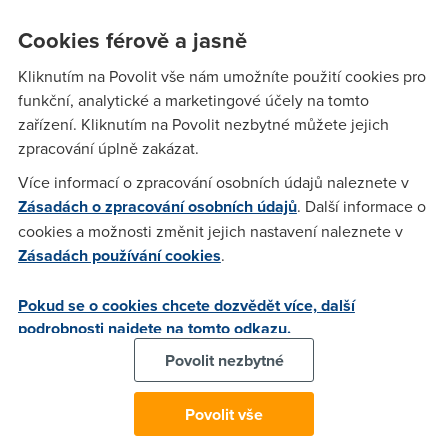
Děkuji
Cookies férově a jasně
Kliknutím na Povolit vše nám umožníte použití cookies pro
Anonym
(16.10.2006 15:03:00)
funkční, analytické a marketingové účely na tomto
Nejlevnejsi je virtualni... ...ale smis ho pouzivat maximalne 0
zařízení. Kliknutím na Povolit nezbytné můžete jejich
minut/mesic. Na blbej dotaz proste blba odpoved. Specifikuj
zpracování úplně zakázat.
nejake pozadavky, protoze nejlevnejsi a nejjednodussi je to
Více informací o zpracování osobních údajů naleznete v
co neplatis a nemas. Jde o to, jestli chces to pripojeni
Zásadách o zpracování osobních údajů
. Další informace o
vyuzivat 1x mesicne nebo jestli chces nonstop pripojeni.
cookies a možnosti změnit jejich nastavení naleznete v
Zásadách používání cookies
.
Anonym
(16.10.2006 15:08:19)
Pokud se o cookies chcete dozvědět více, další
Pravdepodobne to bude nejlevnejsi tarif ADSL od O2
podrobnosti najdete na tomto odkazu.
(telekomu), ale jestli to pouzijes odhadem do nejakych 15
Povolit nezbytné
hodin, tak mozna historickej dialup. Na druhou stranu, jestli
tam bude nejaky vetsi prutok dat, tak mozna i neco drazsiho,
rychlost a datove limity se s cenou vzajene vylucuji.
Povolit vše