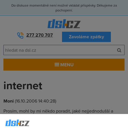
Do diskuse momentálně není možné vkládat příspěvky. Děkujeme za
pochopení.
277 270 707
Zavoláme zpátky
MENU
internet
Moni
(16.10.2006 14:40:28)
Prosím, mohl by mi někdo poradit, jaké nejjednodušší a
nejlevnější internetové připojení mohu sehnat na našem
trhu, když bydlím v rodinném domě, v okrese Nový Jičín?