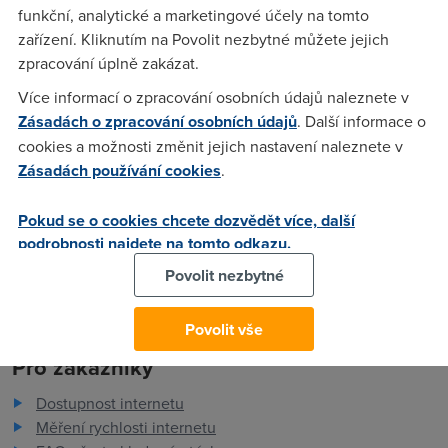
Nextrou.Sluzbu mam od samého počátku provozu a modem
funkční, analytické a marketingové účely na tomto
nemam odkoupený. Prosím spěchá to už nebudu dál platit
zařízení. Kliknutím na Povolit nezbytné můžete jejich
takový peníze za shit službu.Pište prosim na e-mail.Thx
zpracování úplně zakázat.
Více informací o zpracování osobních údajů naleznete v
Zásadách o zpracování osobních údajů
. Další informace o
Petr
(9.3.2004 13:57:47)
cookies a možnosti změnit jejich nastavení naleznete v
zkus napsat vypoved z duvodu stehovani napis kteremu dnu
Zásadách používání cookies
.
a oni ti ji vypovedi bez problemu k datu ktery napises.
Osobni zkusenost
Pokud se o cookies chcete dozvědět více, další
podrobnosti najdete na tomto odkazu.
Povolit nezbytné
Povolit vše
Pro zákazníky
Dostupnost internetu
Měření rychlosti internetu