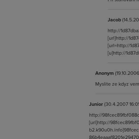
Jacob
(14.5.2
http://1d87d
[url]http://1
[url=http://1
[u]http://1d
Anonym
(19.10.2006
Myslite ze kdyz ve
Junior
(30.4.2007 16:0
http://98fcec89fbf08
[url]http://98fcec89fb
b2.k90u0h.info]98fcec
86b4eaaaf8201e29470