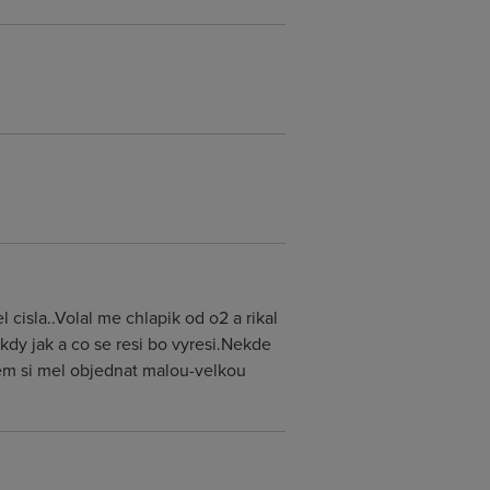
isla..Volal me chlapik od o2 a rikal
dy jak a co se resi bo vyresi.Nekde
sem si mel objednat malou-velkou