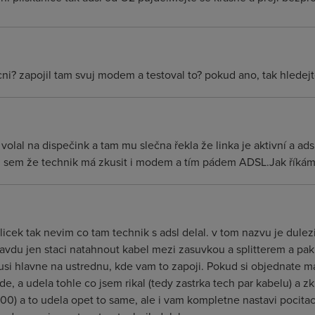
unkcni? zapojil tam svuj modem a testoval to? pokud ano, tak hle
volal na dispečink a tam mu slečna řekla že linka je aktivní a ad
l sem že technik má zkusit i modem a tím pádem ADSL.Jak říkám 
icek tak nevim co tam technik s adsl delal. v tom nazvu je dule
avdu jen staci natahnout kabel mezi zasuvkou a splitterem a pak
 hlavne na ustrednu, kde vam to zapoji. Pokud si objednate malo
de, a udela tohle co jsem rikal (tedy zastrka tech par kabelu) a 
00) a to udela opet to same, ale i vam kompletne nastavi pocitac,