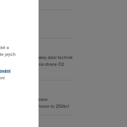
cké a
e jejich
vku. Stale musi nejakej dalsi technik
nistrativni problemy na strane O2.
ování
ení
omto
y dosel ze je adsl uspesne
ceny linky 2krat co hovor to 250kc!