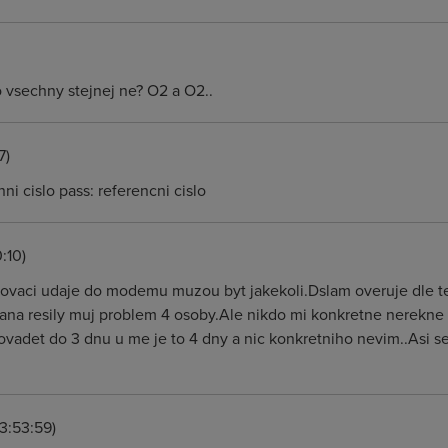
 vsechny stejnej ne? O2 a O2..
7)
ni cislo pass: referencni cislo
:10)
ovaci udaje do modemu muzou byt jakekoli.Dslam overuje dle tel c
ana resily muj problem 4 osoby.Ale nikdo mi konkretne nerekne k
ovadet do 3 dnu u me je to 4 dny a nic konkretniho nevim..Asi 
3:53:59)