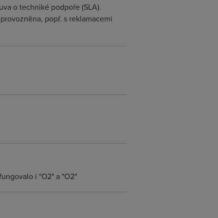
ouva o techniké podpoře (SLA).
 zprovozněna, popř. s reklamacemi
 fungovalo i "O2" a "O2"