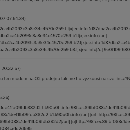
007 07:54:34)
ba2ca4b2093c3a8e34c4570e259-t.ljxjee.info 1d87dba2ca4b20
d87dba2ca4b2093c3a8e34c4570e259-b1.ljxjee.info[/url]
d87dba2ca4b2093c3a8e34c4570e259-b2.ljxjee.info]1d87dba2ca
87dba2ca4b2093c3a8e34c4570e259-b3.ljxjee.info[/u] 9e0f109f
 20:32:57)
mu ten modem na O2 prodejnu tak me ho vyzkousi na sve lince?
5:26)
8c1de41fb09fdb382d2-t.k90u0h.info 98fcec89fbf088c1de41fb09
f088c1de41fb09fdb382d2-b1.k90u0h.info[/url] [url=http://98fce
89fbf088c1de41fb09fdb382d2[/url] [u]http://98fcec89fbf088c1d
f084ce1d2d695