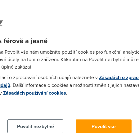
padne nevim co tam ten technik delal.
:52)
nku tak jen v zasuvce zapojil linku.
 férově a jasně
:04:44)
na Povolit vše nám umožníte použití cookies pro funkční, analyti
vé účely na tomto zařízení. Kliknutím na Povolit nezbytné můžet
tam byl. Ale je tu jeden problem. On pouze zapojil telefoni zasu
 úplně zakázat.
ripojit k dslamu, a to mozna neni hotove. A pak taky nejaky admi
mací o zpracování osobních údajů naleznete v
Zásadách o zprac
t mail s tim, ze to mate zrizene.
údajů
. Další informace o cookies a možnosti změnit jejich nastav
 v
Zásadách používání cookies
.
 20:26:32)
 cookies chcete dozvědět více, další podrobnosti najdete na t
sil to na dispecink tak mu rekli ze je adsl aktivni a email me tak
e konto to mam taky aktivni.Ale nefunguje..Volal sem i na ty pla
Povolit nezbytné
Povolit vše
006 20:31:19)