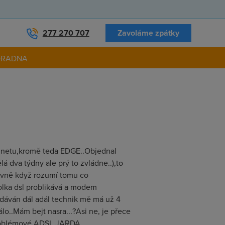
277 270 707
Zavoláme zpátky
ORADNA
 netu,kromě teda EDGE..Objednal
á dva týdny ale prý to zvládne..),to
avně když rozumí tomu co
rolka dsl problikává a modem
ředáván dál adál technik mě má už 4
lo..Mám bejt nasra...?Asi ne, je přece
zproblémové ADSL JARDA