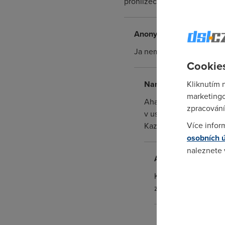
prohlizec a serfujete. Kazdo
Anonym
(19.10.2006 19:27
Ja nemel aktivni pevnou li
Cookies
Nargon
(19.10.2006 20
Kliknutím 
marketingo
Aha, pak uz chapu proc 
zpracování
v ustredne vasi linku p
Více infor
Kazdopadne by mel priji
osobních 
naleznete
Anonym
(19.10.2006
Pokud se o
Kdyz to zapojil a hla
odkazu.
zprovozneno a v moj
Anonym
(19.10.2