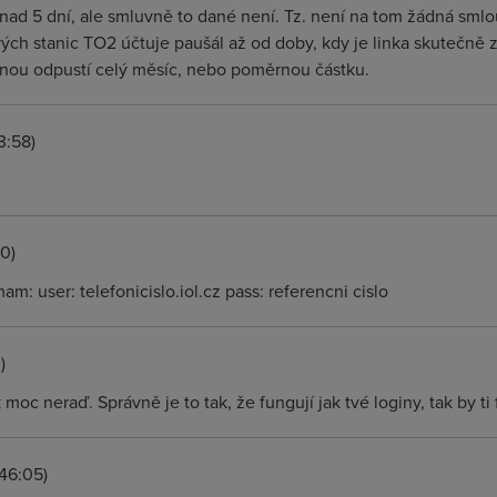
nad 5 dní, ale smluvně to dané není. Tz. není na tom žádná sml
ých stanic TO2 účtuje paušál až od doby, kdy je linka skutečně
inou odpustí celý měsíc, nebo poměrnou částku.
3:58)
0)
am: user: telefonicislo.iol.cz pass: referencni cislo
)
moc neraď. Správně je to tak, že fungují jak tvé loginy, tak by ti
46:05)