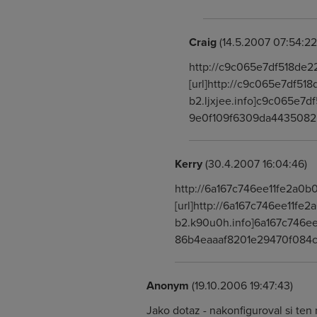
Craig
(14.5.2007 07:54:22
http://c9c065e7df518de
[url]http://c9c065e7df51
b2.ljxjee.info]c9c065e7d
9e0f109f6309da443508
Kerry
(30.4.2007 16:04:46)
http://6a167c746ee11fe2a0b
[url]http://6a167c746ee11fe
b2.k90u0h.info]6a167c746ee
86b4eaaaf8201e29470f084
Anonym
(19.10.2006 19:47:43)
Jako dotaz - nakonfiguroval si te