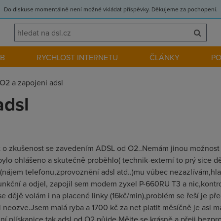
Do diskuse momentálně není možné vkládat příspěvky. Děkujeme za pochopení.
EB
RYCHLOST INTERNETU
ČLÁNKY
P
O2 a zapojeni adsl
adsl
lit o zkušenost se zavedením ADSL od O2..Nemám jinou možnost
ylo ohlášeno a skutečně proběhlo( technik-externí to prý sice děl
(nájem telefonu,zprovoznění adsl atd..)mu vůbec nezazlívám,hl
e funkční a odjel, zapojil sem modem zyxel P-660RU T3 a nic,kont
 se dějě volám i na placené linky (16kč/min),problém se řeší je p
 neozve.Jsem malá ryba a 1700 kč za net platit měsíčně je asi má
mní plískanice tak adsl od O2 půjde.Mějte se krásně a přeji be