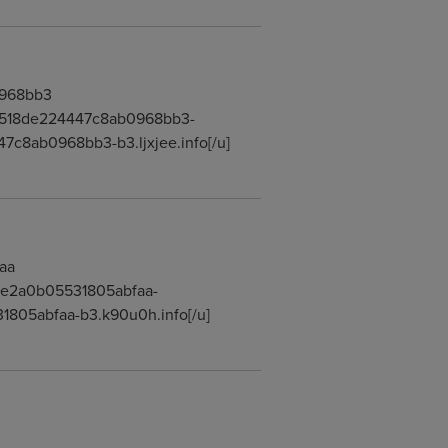
0968bb3
e7df518de224447c8ab0968bb3-
7c8ab0968bb3-b3.ljxjee.info[/u]
aa
11fe2a0b05531805abfaa-
31805abfaa-b3.k90u0h.info[/u]