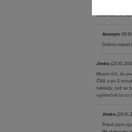
zkusila bych rekla
reklamace se uzná
Anonym
(19.1
Dobrej napad.D
Jindra
(23.10.200
Musím říct, že p
ČRA a po 3 minutá
náklady, než se t
vyjímečně to co 
Jindra
(26.10.
Právě jsem zji
Při stahování 