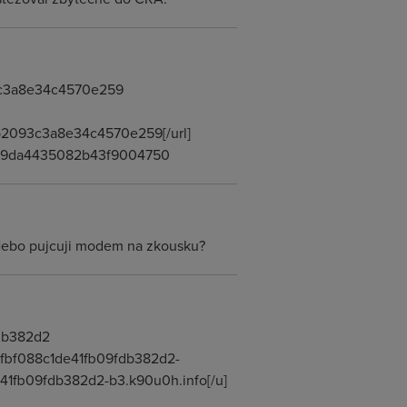
93c3a8e34c4570e259
4b2093c3a8e34c4570e259[/url]
6309da4435082b43f9004750
Nebo pujcuji modem na zkousku?
fdb382d2
c89fbf088c1de41fb09fdb382d2-
e41fb09fdb382d2-b3.k90u0h.info[/u]