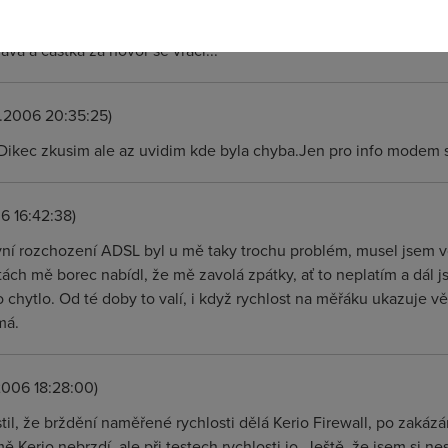
movat u nich...u čra to je tak, že pokud se volá na placenou a zji
vá a částka za hovor se vrací...
0.2006 20:35:25)
ikec zkusim ale az uvidim kde byla chyba.Jen pro info modem se
6 16:42:38)
rvní rozchození ADSL byl u mě taky trochu problém, musel jsem v
ch mě borec nabídl, že mě zavolá zpátky, ať to neplatím a dál jsm
o chytlo. Od té doby to valí, i když rychlost na měřáku ukazuje v
má.
2006 18:28:00)
stil, že brždění naměřené rychlosti dělá Kerio Firewall, po zakázá
mě Kerio nebrzdí, ale při testech rychlosti jo. Ještě, že jsem si 