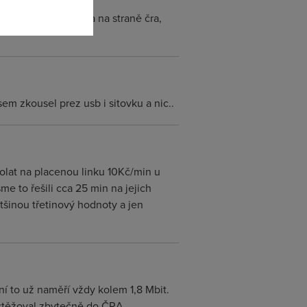
stí se, že byla chyba na straně čra,
m zkousel prez usb i sitovku a nic..
olat na placenou linku 10Kč/min u
e to řešili cca 25 min na jejich
ětšinou třetinový hodnoty a jen
ní to už naměří vždy kolem 1,8 Mbit.
nestěžoval zbytečně do ČRA.