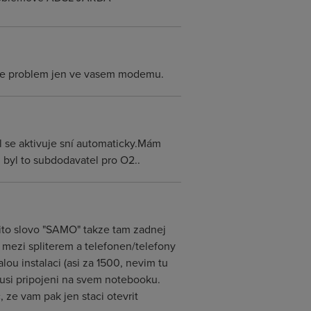
dejte problem jen ve vasem modemu.
sl se aktivuje sní automaticky.Mám
byl to subdodavatel pro O2..
zito slovo "SAMO" takze tam zadnej
 mezi spliterem a telefonen/telefony
u instalaci (asi za 1500, nevim tu
zkusi pripojeni na svem notebooku.
 ze vam pak jen staci otevrit