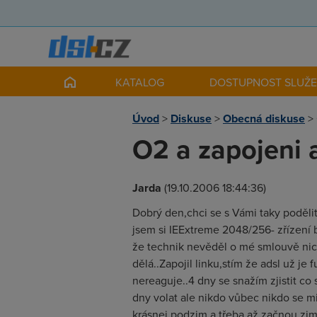
KATALOG
DOSTUPNOST SLUŽ
Úvod
>
Diskuse
>
Obecná diskuse
>
O2 a zapojeni 
Jarda
(19.10.2006 18:44:36)
Dobrý den,chci se s Vámi taky podě
jsem si IEExtreme 2048/256- zřízení b
že technik nevěděl o mé smlouvě nic
dělá..Zapojil linku,stím že adsl už j
nereaguje..4 dny se snažím zjistit co
dny volat ale nikdo vůbec nikdo se mi
krásnej podzim a třeba až začnou zi