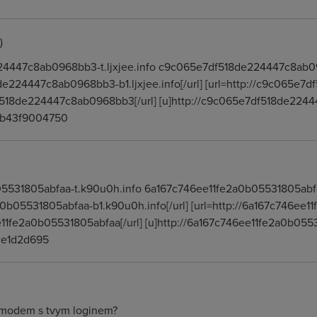
)
224447c8ab0968bb3-t.ljxjee.info c9c065e7df518de224447c8ab
8de224447c8ab0968bb3-b1.ljxjee.info[/url] [url=http://c9c065
f518de224447c8ab0968bb3[/url] [u]http://c9c065e7df518de22444
2b43f9004750
05531805abfaa-t.k90u0h.info 6a167c746ee11fe2a0b05531805abf
2a0b05531805abfaa-b1.k90u0h.info[/url] [url=http://6a167c746ee
11fe2a0b05531805abfaa[/url] [u]http://6a167c746ee11fe2a0b055
ce1d2d695
n modem s tvym loginem?