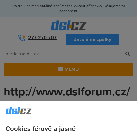
Do diskuse momentálně není možné vkládat příspěvky. Děkujeme za
pochopení.
277 270 707
Zavoláme zpátky
MENU
http://www.dslforum.cz/
http://www.dslforum.cz/
(28.10.2006 10:56:28)
http://www.dslforum.cz/
Cookies férově a jasně