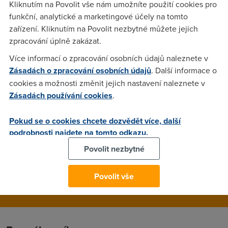
Kliknutím na Povolit vše nám umožníte použití cookies pro
dslforum.cz
(28.10.2006 15:42:44)
funkční, analytické a marketingové účely na tomto
dslforum.cz http://dslforum.cz www.dslforum.cz
zařízení. Kliknutím na Povolit nezbytné můžete jejich
http://www.dslforum.cz
zpracování úplně zakázat.
Více informací o zpracování osobních údajů naleznete v
Zásadách o zpracování osobních údajů
. Další informace o
Anonym
(28.10.2006 15:54:23)
cookies a možnosti změnit jejich nastavení naleznete v
Jdete se bodnout s tim vasim forem
Zásadách používání cookies
.
Pokud se o cookies chcete dozvědět více, další
Anonym
(7.11.2006 21:10:57)
podrobnosti najdete na tomto odkazu.
...konkurence prorůstá jako zhoubné podhoubí forem
Povolit nezbytné
dsl.cz...roste a roste a roste a jednou forum dsl zničí...
Povolit vše