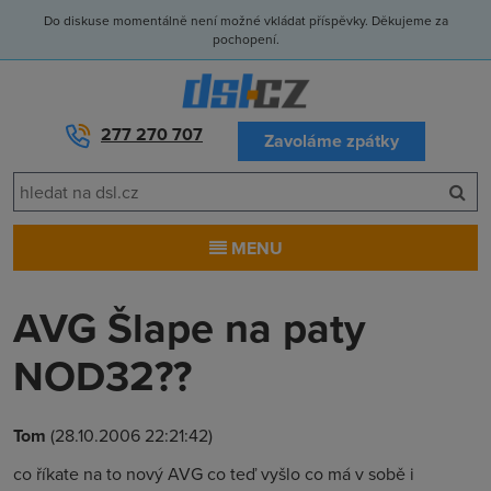
Do diskuse momentálně není možné vkládat příspěvky. Děkujeme za
pochopení.
277 270 707
Zavoláme zpátky
MENU
AVG Šlape na paty
NOD32??
Tom
(28.10.2006 22:21:42)
co říkate na to nový AVG co teď vyšlo co má v sobě i