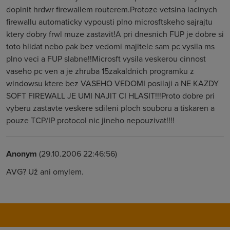
doplnit hrdwr firewallem routerem.Protoze vetsina lacinych
firewallu automaticky vypousti plno microsftskeho sajrajtu
ktery dobry frwl muze zastavit!A pri dnesnich FUP je dobre si
toto hlidat nebo pak bez vedomi majitele sam pc vysila ms
plno veci a FUP slabne!!Microsft vysila veskerou cinnost
vaseho pc ven a je zhruba 15zakaldnich programku z
windowsu ktere bez VASEHO VEDOMI posilaji a NE KAZDY
SOFT FIREWALL JE UMI NAJIT CI HLASIT!!!Proto dobre pri
vyberu zastavte veskere sdileni ploch souboru a tiskaren a
pouze TCP/IP protocol nic jineho nepouzivat!!!!
Anonym
(29.10.2006 22:46:56)
AVG? Už ani omylem.