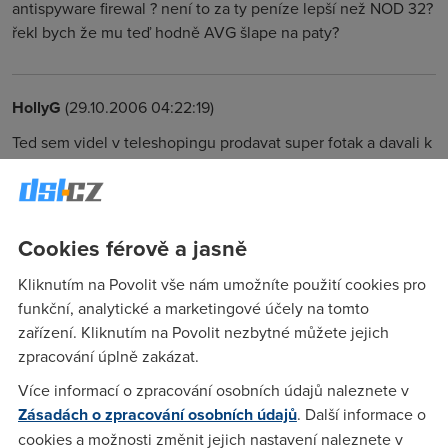
antispyware firewal ? není to za ty peníze lepší než NOD 32?
řekl bych že mu teď hodně AVG šlape na paty?
HollyG
(29.10.2006 04:22:19)
Ted sem videl v teleshopingu prodavat super fotak a davali k
nemu i cedecko s aplikaci na editaci fotek a dokonce USB
kabel! Nemyslite ze je to lepsi nabidka nez tenhle?
http://www.digimanie.cz/product_doc-
8D43D86046D2C43EC1256F230031D573.html
Cookies férově a jasně
Kliknutím na Povolit vše nám umožníte použití cookies pro
ADAM
(29.10.2006 08:32:03)
funkční, analytické a marketingové účely na tomto
zařízení. Kliknutím na Povolit nezbytné můžete jejich
No a u nás měli slevněný páteční pečivo...
zpracování úplně zakázat.
Více informací o zpracování osobních údajů naleznete v
Honza
(29.10.2006 18:00:12)
Zásadách o zpracování osobních údajů
. Další informace o
No je videt ze Zvedavec se tim zlevnenym pecivem zjevne
cookies a možnosti změnit jejich nastavení naleznete v