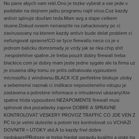
No pane abych vam rekl.Ono je tezke vybirat a vse jede v
podstate na stejnem jadru programu najit virus.Coz kazdy
antivir splnuje doufam teda.Mam avg a slape celkem
slusne.Dokud ovsem nenarazite na zahackovany pc ci
zavirusovany na kterem kazdy antivir bude delat problem ci
nefungovat spravne!CO se tyce firewallu neco co je v
jednom balicku domromady je vzdy jak se rika chip shit
.nespolehlive spatne.Je treba pouzit dobry firewall treba
blackice.com je dobry mam jeste jedne sygate ale ta firma uz
je zrusena diky tomu ze prilis odhalovala vypousteni
microsoftu z windowsu.BLACK ICE perfektne blokuje utoky
a sebemensi naznak ci indikace nepovoleneho vstupu je
zastavena a potrebne informace o intruderovi ukazany!Ale
spatne hlida vypousteni.NEZAPOMENTE firewall musi
splnovat dva pozadavky zaprve DOBRE A SPRAVNE
KONTROLOVAT VESKERY PROVOZ TRAFFIC CO JDE VEN Z
PC to je velmi dulezite a potom tez kontrolovat co VCHAZI
DOVNITR = UTOKY atd.A to kazdy frwl dobre
nedokaze!PRotoze je treba hledat opravdu kvalitni a jeste ho