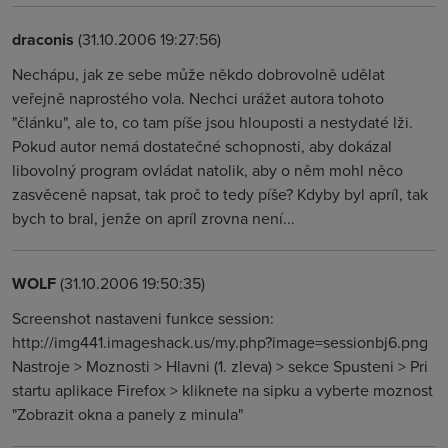
draconis
(31.10.2006 19:27:56)
Nechápu, jak ze sebe může někdo dobrovolně udělat
veřejně naprostého vola. Nechci urážet autora tohoto
"článku", ale to, co tam píše jsou hlouposti a nestydaté lži.
Pokud autor nemá dostatečné schopnosti, aby dokázal
libovolný program ovládat natolik, aby o něm mohl něco
zasvěceně napsat, tak proč to tedy píše? Kdyby byl apríl, tak
bych to bral, jenže on apríl zrovna není...
WOLF
(31.10.2006 19:50:35)
Screenshot nastaveni funkce session:
http://img441.imageshack.us/my.php?image=sessionbj6.png
Nastroje > Moznosti > Hlavni (1. zleva) > sekce Spusteni > Pri
startu aplikace Firefox > kliknete na sipku a vyberte moznost
"Zobrazit okna a panely z minula"