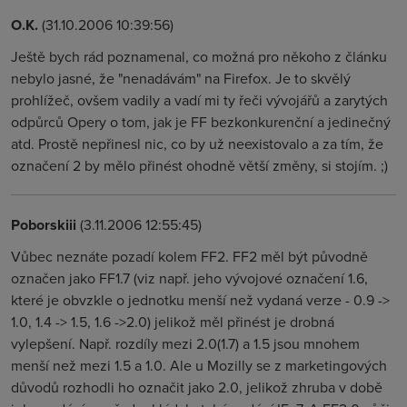
O.K.
(31.10.2006 10:39:56)
Ještě bych rád poznamenal, co možná pro někoho z článku
nebylo jasné, že "nenadávám" na Firefox. Je to skvělý
prohlížeč, ovšem vadily a vadí mi ty řeči vývojářů a zarytých
odpůrců Opery o tom, jak je FF bezkonkurenční a jedinečný
atd. Prostě nepřinesl nic, co by už neexistovalo a za tím, že
označení 2 by mělo přinést ohodně větší změny, si stojím. ;)
Poborskiii
(3.11.2006 12:55:45)
Vůbec neznáte pozadí kolem FF2. FF2 měl být původně
označen jako FF1.7 (viz např. jeho vývojové označení 1.6,
které je obvzkle o jednotku menší než vydaná verze - 0.9 ->
1.0, 1.4 -> 1.5, 1.6 ->2.0) jelikož měl přinést je drobná
vylepšení. Např. rozdíly mezi 2.0(1.7) a 1.5 jsou mnohem
menší než mezi 1.5 a 1.0. Ale u Mozilly se z marketingových
důvodů rozhodli ho označit jako 2.0, jelikož zhruba v době