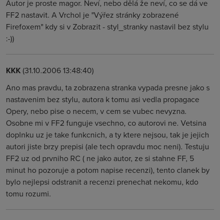
Autor je proste magor. Neví, nebo dělá že neví, co se dá ve
FF2 nastavit. A Vrchol je "Výřez stránky zobrazené
Firefoxem" kdy si v Zobrazit - styl_stranky nastavil bez stylu
:-))
KKK
(31.10.2006 13:48:40)
Ano mas pravdu, ta zobrazena stranka vypada presne jako s
nastavenim bez stylu, autora k tomu asi vedla propagace
Opery, nebo pise o necem, v cem se vubec nevyzna.
Osobne mi v FF2 funguje vsechno, co autorovi ne. Vetsina
doplnku uz je take funkcnich, a ty ktere nejsou, tak je jejich
autori jiste brzy prepisi (ale tech opravdu moc neni). Testuju
FF2 uz od prvniho RC ( ne jako autor, ze si stahne FF, 5
minut ho pozoruje a potom napise recenzi), tento clanek by
bylo nejlepsi odstranit a recenzi prenechat nekomu, kdo
tomu rozumi.