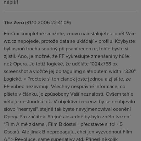
nepiš !
The Zero
(31.10.2006 22:41:09)
Firefox kompletně smažete, znovu nainstalujete a opět Vám
wz.cz nepojede, protože data se ukládají v profilu. Kdybyste
byl aspoň trochu soudný při psaní recenze, tohle byste si
zjistil. Ano, je možné, že FF vykreslujte zmenšeniny hůře
než Opera. Je totiž logické, že uděláte 1024x768 px
screenshot a vložíte jej do tagu img s atributem width="320".
Logické. > Prectete si ten clanek jeste jednou a zjistite, ze
FF vubec nezavrhuji. Všechny nesprávné informace, co
píšete v článku, je způsobeny Vaší neznalostí. Ovšem tahle
věta je nestoudná lež. V objektivní recenzi by se neobjevilo
slovo "nesmysl", stejně tak byste nevyjmenovával ocenění
Opery. Pro začátek. Stejně absurdně by bylo znělo tvrzení
"Film A mě zklamal, Film B dostal - představte si to! - 5
Oscarů. Ale jinak B nepropaguju, chci jen vyzvednout Film
A." > Revoluce, same superlativy atd. Přinesl několik