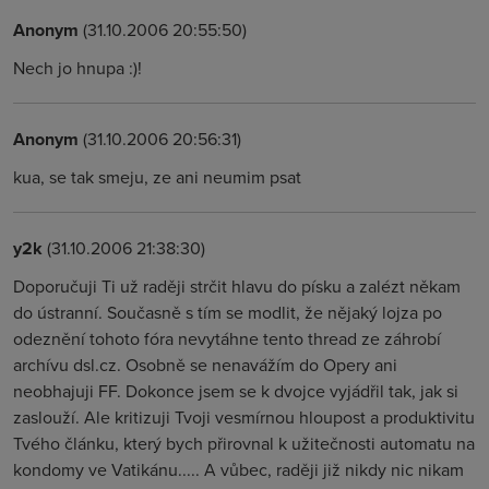
Anonym
(31.10.2006 20:55:50)
Nech jo hnupa :)!
Anonym
(31.10.2006 20:56:31)
kua, se tak smeju, ze ani neumim psat
y2k
(31.10.2006 21:38:30)
Doporučuji Ti už raději strčit hlavu do písku a zalézt někam
do ústranní. Současně s tím se modlit, že nějaký lojza po
odeznění tohoto fóra nevytáhne tento thread ze záhrobí
archívu dsl.cz. Osobně se nenavážím do Opery ani
neobhajuji FF. Dokonce jsem se k dvojce vyjádřil tak, jak si
zaslouží. Ale kritizuji Tvoji vesmírnou hloupost a produktivitu
Tvého článku, který bych přirovnal k užitečnosti automatu na
kondomy ve Vatikánu..... A vůbec, raději již nikdy nic nikam