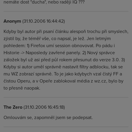
nemáte dost "ducha", nebo raději IQ ???
Anonym
(31.10.2006 16:44:42)
Kdyby byl autor při psaní článku alespoň trochu při smyslech,
zjistil by, že téměř vše, co napsal, je lež. Jen letmým
pohledem: 1) Firefox umí session obnovovat. Po pádu i
Historie -> Naposledy zavřené panely. 2) Nový správce
záložek byl už asi před půl rokem přesunut do verze 3.0. 3)
Kdyby si autor uměl správně nastavit filtry adblocku, tak se
mu WZ zobrazí správně. To je jako kdybych vzal čistý FF a
čistou Operu, a v Opeře zablokoval média z wz.cz, bylo by
to přesně naopak.
The Zero
(31.10.2006 16:45:18)
Omlouvám se, zapomněl jsem se podepsat.