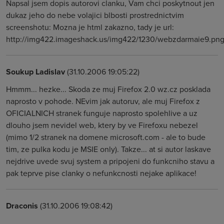
Napsal jsem dopis autorovi clanku, Vam chci poskytnout jen
dukaz jeho do nebe volajici blbosti prostrednictvim
screenshotu: Mozna je html zakazno, tady je url:
http://img422.imageshack.us/img422/1230/webzdarmaie9.pn
Soukup Ladislav
(31.10.2006 19:05:22)
Hmmm... hezke... Skoda ze muj Firefox 2.0 wz.cz posklada
naprosto v pohode. NEvim jak autoruv, ale muj Firefox z
OFICIALNICH stranek funguje naprosto spolehlive a uz
dlouho jsem nevidel web, ktery by ve Firefoxu nebezel
(mimo 1/2 stranek na domene microsoft.com - ale to bude
tim, ze pulka kodu je MSIE only). Takze... at si autor laskave
nejdrive uvede svuj system a pripojeni do funkcniho stavu a
pak teprve pise clanky o nefunkcnosti nejake aplikace!
Draconis
(31.10.2006 19:08:42)