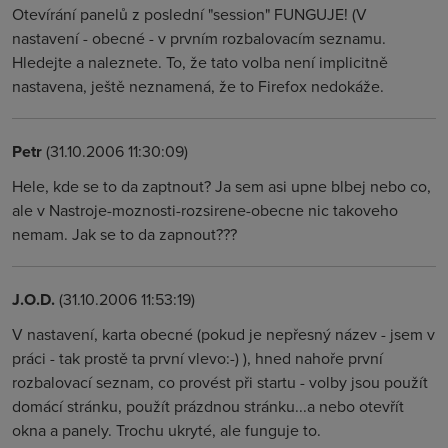
Otevírání panelů z poslední "session" FUNGUJE! (V
nastavení - obecné - v prvním rozbalovacím seznamu.
Hledejte a naleznete. To, že tato volba není implicitně
nastavena, ještě neznamená, že to Firefox nedokáže.
Petr
(31.10.2006 11:30:09)
Hele, kde se to da zaptnout? Ja sem asi upne blbej nebo co,
ale v Nastroje-moznosti-rozsirene-obecne nic takoveho
nemam. Jak se to da zapnout???
J.O.D.
(31.10.2006 11:53:19)
V nastavení, karta obecné (pokud je nepřesný název - jsem v
práci - tak prostě ta první vlevo:-) ), hned nahoře první
rozbalovací seznam, co provést při startu - volby jsou použít
domácí stránku, použít prázdnou stránku...a nebo otevřít
okna a panely. Trochu ukryté, ale funguje to.