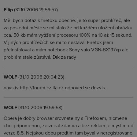
Filip
(31.10.2006 19:56:57)
Měl bych dotaz k firefoxu obecně. je to super prohlížeč, ale
za poslední měsíc se mi stalo že při každém uložení obrázku
cca. 50 kb mám vytížení procesoru 100% na 10 až 15 sekund.
V jiných prohlížečích se mi to nestává. Firefox jsem
přeinstaloval a mám notebook Sony vaio VGN-BX197xp ale
problém stále zůstává. Dík za rady
WOLF
(31.10.2006 20:04:23)
navstiv http://forum.czilla.cz odpoved se dozvis.
WOLF
(31.10.2006 19:59:58)
Opera je dobry browser srovnatelny s Firefoxem, nicmene
chci pripomenou, ze zceal zdarma a bez reklam je myslim od
verze 8.5. Nejakou dobu predtim tam byval v neregistrovane