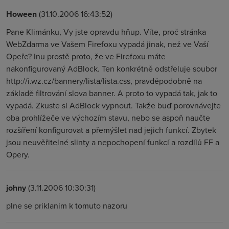
Hoween
(31.10.2006 16:43:52)
Pane Klimánku, Vy jste opravdu hňup. Víte, proč stránka
WebZdarma ve Vašem Firefoxu vypadá jinak, než ve Vaší
Opeře? Inu prostě proto, že ve Firefoxu máte
nakonfigurovaný AdBlock. Ten konkrétně odstřeluje soubor
http://i.wz.cz/bannery/lista/lista.css, pravděpodobně na
základě filtrování slova banner. A proto to vypadá tak, jak to
vypadá. Zkuste si AdBlock vypnout. Takže buď porovnávejte
oba prohlížeče ve výchozím stavu, nebo se aspoň naučte
rozšíření konfigurovat a přemýšlet nad jejich funkcí. Zbytek
jsou neuvěřitelné slinty a nepochopení funkcí a rozdílů FF a
Opery.
johny
(3.11.2006 10:30:31)
plne se priklanim k tomuto nazoru