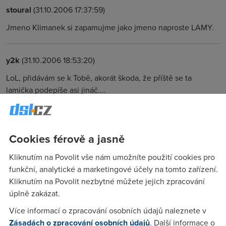
stoural
(31.10.2006 17:37:59)
Jmeno Klimanek si zapamujme jako jmeno naproste LAMY.
y2k
(31.10.2006 18:53:20)
LoL, přidávám se k Tobě, akorát škoda, že příště se ta
lamička podepíše asi jináč....
Anonym
(31.10.2006 22:09:11)
Cookies férově a jasně
Važte slova...to je veřejná urážka...nebo snad chcete platit
TOMUHLE ještě soudně přikázané odškodné a veřejně se
Kliknutím na Povolit vše nám umožníte použití cookies pro
omlouvat?
funkční, analytické a marketingové účely na tomto zařízení.
Kliknutím na Povolit nezbytné můžete jejich zpracování
úplně zakázat.
Anonym
(31.10.2006 22:23:25)
Více informací o zpracování osobních údajů naleznete v
Odkdy je magor, lama nebo dement z lesa urážka??? Zvlášť
Zásadách o zpracování osobních údajů
. Další informace o