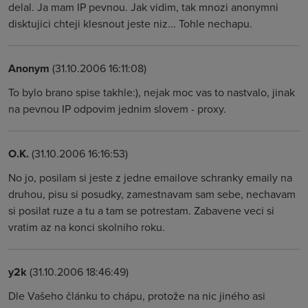
delal. Ja mam IP pevnou. Jak vidim, tak mnozi anonymni
disktujici chteji klesnout jeste niz... Tohle nechapu.
Anonym
(31.10.2006 16:11:08)
To bylo brano spise takhle:), nejak moc vas to nastvalo, jinak
na pevnou IP odpovim jednim slovem - proxy.
O.K.
(31.10.2006 16:16:53)
No jo, posilam si jeste z jedne emailove schranky emaily na
druhou, pisu si posudky, zamestnavam sam sebe, nechavam
si posilat ruze a tu a tam se potrestam. Zabavene veci si
vratim az na konci skolniho roku.
y2k
(31.10.2006 18:46:49)
Dle Vašeho článku to chápu, protože na nic jiného asi