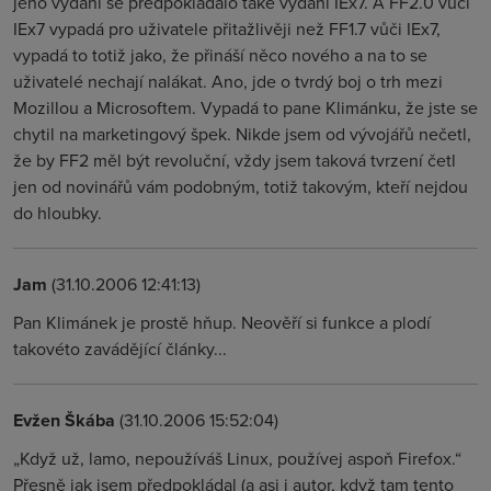
jeho vydání se předpokládalo také vydání IEx7. A FF2.0 vůči
IEx7 vypadá pro uživatele přitažlivěji než FF1.7 vůči IEx7,
vypadá to totiž jako, že přináší něco nového a na to se
uživatelé nechají nalákat. Ano, jde o tvrdý boj o trh mezi
Mozillou a Microsoftem. Vypadá to pane Klimánku, že jste se
chytil na marketingový špek. Nikde jsem od vývojářů nečetl,
že by FF2 měl být revoluční, vždy jsem taková tvrzení četl
jen od novinářů vám podobným, totiž takovým, kteří nejdou
do hloubky.
Jam
(31.10.2006 12:41:13)
Pan Klimánek je prostě hňup. Neověří si funkce a plodí
takovéto zavádějící články...
Evžen Škába
(31.10.2006 15:52:04)
„Když už, lamo, nepoužíváš Linux, používej aspoň Firefox.“
Přesně jak jsem předpokládal (a asi i autor, když tam tento