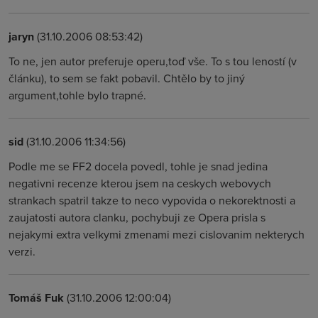
jaryn
(31.10.2006 08:53:42)
To ne, jen autor preferuje operu,toď vše. To s tou leností (v
článku), to sem se fakt pobavil. Chtělo by to jiný
argument,tohle bylo trapné.
sid
(31.10.2006 11:34:56)
Podle me se FF2 docela povedl, tohle je snad jedina
negativni recenze kterou jsem na ceskych webovych
strankach spatril takze to neco vypovida o nekorektnosti a
zaujatosti autora clanku, pochybuji ze Opera prisla s
nejakymi extra velkymi zmenami mezi cislovanim nekterych
verzi.
Tomáš Fuk
(31.10.2006 12:00:04)