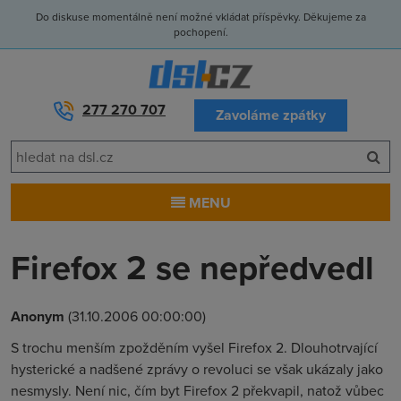
Do diskuse momentálně není možné vkládat příspěvky. Děkujeme za
pochopení.
277 270 707
Zavoláme zpátky
MENU
Firefox 2 se nepředvedl
Anonym
(31.10.2006 00:00:00)
S trochu menším zpožděním vyšel Firefox 2. Dlouhotrvající
hysterické a nadšené zprávy o revoluci se však ukázaly jako
nesmysly. Není nic, čím byt Firefox 2 překvapil, natož vůbec