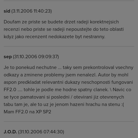
sid
(3.11.2006 11:40:23)
Doufam ze priste se budete drzet radeji korektnejsich
recenzi nebo priste se radeji nepoustejte do teto oblasti
kdyz jako recenzent nedokazete byt nestranny.
sep
(31.10.2006 09:09:37)
Je to ponekud nechutne ... taky sem prekontroloval vsechny
odkazy a zminene problemy jsem nenalezl. Autor by mohl
aspon predkladat relevantni dukazy neschopnosti fungovani
FF2.0 .... tohle je podle me hodne spatny clanek. \ Navic co
se tyce pamatovani si posledni / otevirani jiz otevrenych
tabu tam je, ale to uz je jenom hazeni hrachu na stenu :(
Mam FF2.0 na XP SP2
J.O.D.
(31.10.2006 07:44:30)