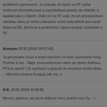
problémů zprovoznil. Je pravda, že bych ve FF uvítal
možnost minimalizovat a uspořádávat panely do dlaždic a
kaskád jako v Opeře. Dále mi na FF vadí, že při přizpůsobení
obrázku oknu je tento zobrazen velmi nekvalitně (na rozdíl
třeba od IE). Sečteno a podtrženo: Opera počká, zůstávám u
FF.
Anonym
(31.10.2006 09:57:42)
Ja pouzivam Linux a snad vsechno co bylo vyvraceno novy
Firefox 2 ma .. Napr. znovuotevirani oken pri startu firefoxu,
FF2 je oproti 1 2x rychlejsi a spousti se mnohem kratsi dobu
.. Všechno krasne funguje jak ma ;-)
O.K.
(31.10.2006 10:16:15)
Nevim, panove, asi jsem stahnul neco jineho nez Vy.. :-/