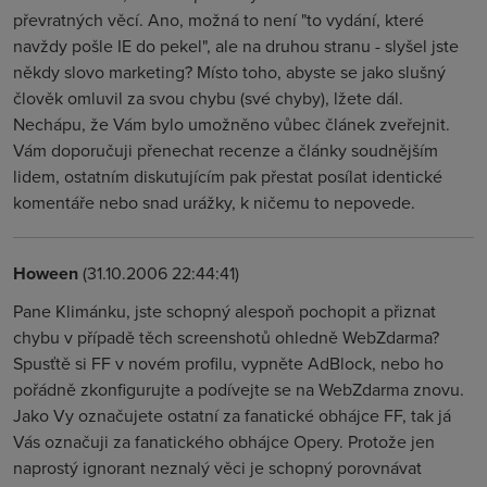
převratných věcí. Ano, možná to není "to vydání, které
navždy pošle IE do pekel", ale na druhou stranu - slyšel jste
někdy slovo marketing? Místo toho, abyste se jako slušný
člověk omluvil za svou chybu (své chyby), lžete dál.
Nechápu, že Vám bylo umožněno vůbec článek zveřejnit.
Vám doporučuji přenechat recenze a články soudnějším
lidem, ostatním diskutujícím pak přestat posílat identické
komentáře nebo snad urážky, k ničemu to nepovede.
Hoween
(31.10.2006 22:44:41)
Pane Klimánku, jste schopný alespoň pochopit a přiznat
chybu v případě těch screenshotů ohledně WebZdarma?
Spusťtě si FF v novém profilu, vypněte AdBlock, nebo ho
pořádně zkonfigurujte a podívejte se na WebZdarma znovu.
Jako Vy označujete ostatní za fanatické obhájce FF, tak já
Vás označuji za fanatického obhájce Opery. Protože jen
naprostý ignorant neznalý věci je schopný porovnávat