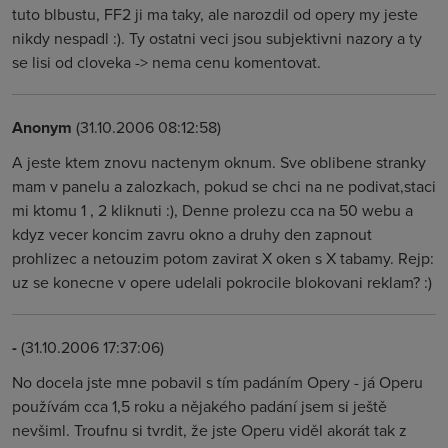
tuto blbustu, FF2 ji ma taky, ale narozdil od opery my jeste
nikdy nespadl :). Ty ostatni veci jsou subjektivni nazory a ty
se lisi od cloveka -> nema cenu komentovat.
Anonym
(31.10.2006 08:12:58)
A jeste ktem znovu nactenym oknum. Sve oblibene stranky
mam v panelu a zalozkach, pokud se chci na ne podivat,staci
mi ktomu 1 , 2 kliknuti :), Denne prolezu cca na 50 webu a
kdyz vecer koncim zavru okno a druhy den zapnout
prohlizec a netouzim potom zavirat X oken s X tabamy. Rejp:
uz se konecne v opere udelali pokrocile blokovani reklam? :)
-
(31.10.2006 17:37:06)
No docela jste mne pobavil s tím padáním Opery - já Operu
používám cca 1,5 roku a nějakého padání jsem si ještě
nevšiml. Troufnu si tvrdit, že jste Operu viděl akorát tak z