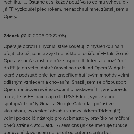
rychlíku...... Ostatně ať si každý používá to co mu vyhovuje -
já FF vyzkoušel před rokem, nenadchnul mne, zůstal jsem u
Opery.
Zdenek
(31.10.2006 09:22:05)
Opera je oproti FF rychlá, stále koketuji z myšlenkou na ni
přejít, ale už jsem si zvykl na některá rozšíření FF tak, že mě
Opera v současnosti nemůže uspokojit. Integrace rozšíření
do FF je na velmi dobré úrovni na rozdíl od Opera Widgets,
které v podstatě práci jen znepříjemňují svým mnohdy velmi
odlišným vzhledem a chováním. Snažil jsem se přizpůsobit
Operu na úroveň svého osobního nastavení FF, ale opravdu
to nejde. V FF mám například RSS Editor, vymazlenou
spolupráci s účty Gmail a Google Calendar, počasí ve
statusbaru, vykreslení obsahu stránky jádrem Trident (IE),
velmi pokročilé nástroje pro webmastery, pravítko na měření
prvků stránek, atd... atd... A sessions (jak se jmenuje funkce
obnovení stavu) jsem na rozdíl od autora článku bez