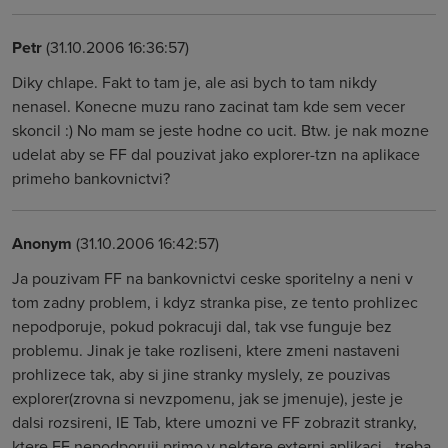
Petr
(31.10.2006 16:36:57)
Diky chlape. Fakt to tam je, ale asi bych to tam nikdy
nenasel. Konecne muzu rano zacinat tam kde sem vecer
skoncil :) No mam se jeste hodne co ucit. Btw. je nak mozne
udelat aby se FF dal pouzivat jako explorer-tzn na aplikace
primeho bankovnictvi?
Anonym
(31.10.2006 16:42:57)
Ja pouzivam FF na bankovnictvi ceske sporitelny a neni v
tom zadny problem, i kdyz stranka pise, ze tento prohlizec
nepodporuje, pokud pokracuji dal, tak vse funguje bez
problemu. Jinak je take rozliseni, ktere zmeni nastaveni
prohlizece tak, aby si jine stranky myslely, ze pouzivas
explorer(zrovna si nevzpomenu, jak se jmenuje), jeste je
dalsi rozsireni, IE Tab, ktere umozni ve FF zobrazit stranky,
ktere FF nepodporuji primo v nektere externi aplikaci - treba