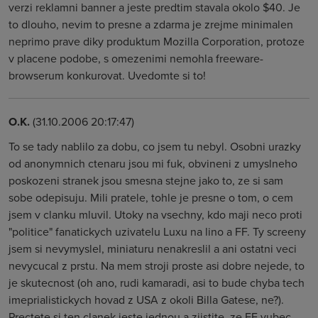
verzi reklamni banner a jeste predtim stavala okolo $40. Je
to dlouho, nevim to presne a zdarma je zrejme minimalen
neprimo prave diky produktum Mozilla Corporation, protoze
v placene podobe, s omezenimi nemohla freeware-
browserum konkurovat. Uvedomte si to!
O.K.
(31.10.2006 20:17:47)
To se tady nablilo za dobu, co jsem tu nebyl. Osobni urazky
od anonymnich ctenaru jsou mi fuk, obvineni z umyslneho
poskozeni stranek jsou smesna stejne jako to, ze si sam
sobe odepisuju. Mili pratele, tohle je presne o tom, o cem
jsem v clanku mluvil. Utoky na vsechny, kdo maji neco proti
"politice" fanatickych uzivatelu Luxu na lino a FF. Ty screeny
jsem si nevymyslel, miniaturu nenakreslil a ani ostatni veci
nevycucal z prstu. Na mem stroji proste asi dobre nejede, to
je skutecnost (oh ano, rudi kamaradi, asi to bude chyba tech
imeprialistickych hovad z USA z okoli Billa Gatese, ne?).
Prectete si ten clanek jeste jednou a zjistite, ze FF vubec