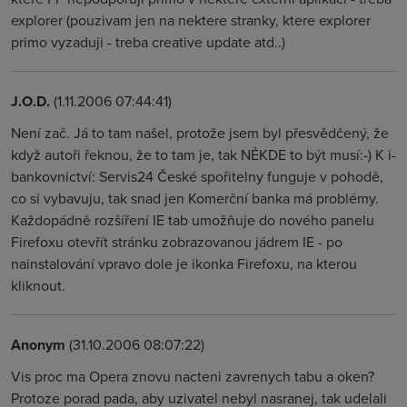
explorer (pouzivam jen na nektere stranky, ktere explorer
primo vyzaduji - treba creative update atd..)
J.O.D.
(1.11.2006 07:44:41)
Není zač. Já to tam našel, protože jsem byl přesvědčený, že
když autoři řeknou, že to tam je, tak NĚKDE to být musí:-) K i-
bankovnictví: Servis24 České spořitelny funguje v pohodě,
co si vybavuju, tak snad jen Komerční banka má problémy.
Každopádně rozšíření IE tab umožňuje do nového panelu
Firefoxu otevřít stránku zobrazovanou jádrem IE - po
nainstalování vpravo dole je ikonka Firefoxu, na kterou
kliknout.
Anonym
(31.10.2006 08:07:22)
Vis proc ma Opera znovu nacteni zavrenych tabu a oken?
Protoze porad pada, aby uzivatel nebyl nasranej, tak udelali