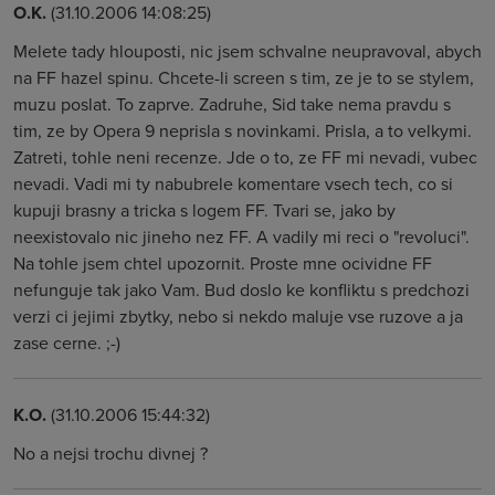
O.K.
(31.10.2006 14:08:25)
Melete tady hlouposti, nic jsem schvalne neupravoval, abych
na FF hazel spinu. Chcete-li screen s tim, ze je to se stylem,
muzu poslat. To zaprve. Zadruhe, Sid take nema pravdu s
tim, ze by Opera 9 neprisla s novinkami. Prisla, a to velkymi.
Zatreti, tohle neni recenze. Jde o to, ze FF mi nevadi, vubec
nevadi. Vadi mi ty nabubrele komentare vsech tech, co si
kupuji brasny a tricka s logem FF. Tvari se, jako by
neexistovalo nic jineho nez FF. A vadily mi reci o "revoluci".
Na tohle jsem chtel upozornit. Proste mne ocividne FF
nefunguje tak jako Vam. Bud doslo ke konfliktu s predchozi
verzi ci jejimi zbytky, nebo si nekdo maluje vse ruzove a ja
zase cerne. ;-)
K.O.
(31.10.2006 15:44:32)
No a nejsi trochu divnej ?