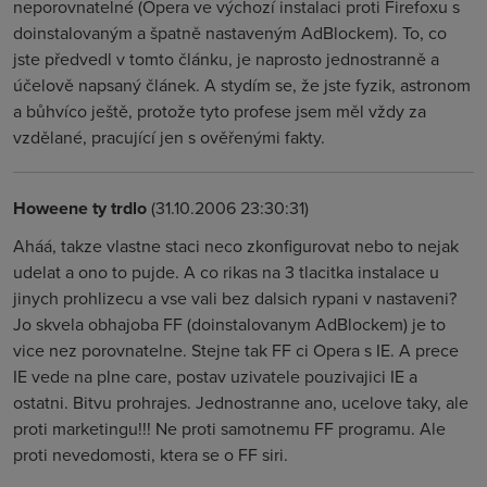
neporovnatelné (Opera ve výchozí instalaci proti Firefoxu s
doinstalovaným a špatně nastaveným AdBlockem). To, co
jste předvedl v tomto článku, je naprosto jednostranně a
účelově napsaný článek. A stydím se, že jste fyzik, astronom
a bůhvíco ještě, protože tyto profese jsem měl vždy za
vzdělané, pracující jen s ověřenými fakty.
Howeene ty trdlo
(31.10.2006 23:30:31)
Aháá, takze vlastne staci neco zkonfigurovat nebo to nejak
udelat a ono to pujde. A co rikas na 3 tlacitka instalace u
jinych prohlizecu a vse vali bez dalsich rypani v nastaveni?
Jo skvela obhajoba FF (doinstalovanym AdBlockem) je to
vice nez porovnatelne. Stejne tak FF ci Opera s IE. A prece
IE vede na plne care, postav uzivatele pouzivajici IE a
ostatni. Bitvu prohrajes. Jednostranne ano, ucelove taky, ale
proti marketingu!!! Ne proti samotnemu FF programu. Ale
proti nevedomosti, ktera se o FF siri.