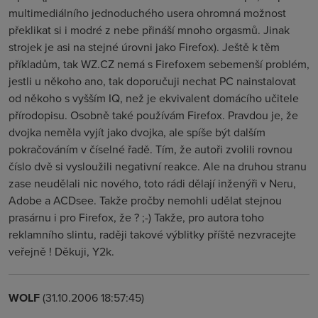
multimediálního jednoduchého usera ohromná možnost
překlikat si i modré z nebe přináší mnoho orgasmů. Jinak
strojek je asi na stejné úrovni jako Firefox). Ještě k těm
příkladům, tak WZ.CZ nemá s Firefoxem sebemenší problém,
jestli u někoho ano, tak doporučuji nechat PC nainstalovat
od někoho s vyšším IQ, než je ekvivalent domácího učitele
přírodopisu. Osobně také používám Firefox. Pravdou je, že
dvojka neměla vyjít jako dvojka, ale spíše být dalším
pokračováním v číselné řadě. Tím, že autoři zvolili rovnou
číslo dvě si vysloužili negativní reakce. Ale na druhou stranu
zase neudělali nic nového, toto rádi dělají inženýři v Neru,
Adobe a ACDsee. Takže pročby nemohli udělat stejnou
prasárnu i pro Firefox, že ? ;-) Takže, pro autora toho
reklamního slintu, raději takové výblitky příště nezvracejte
veřejně ! Děkuji, Y2k.
WOLF
(31.10.2006 18:57:45)