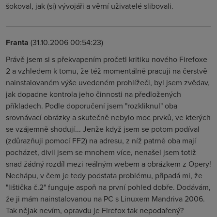
šokoval, jak (si) vývojáři a věrní uživatelé slibovali.
Franta
(31.10.2006 00:54:23)
Právě jsem si s překvapením pročetl kritiku nového Firefoxe
2 a vzhledem k tomu, že též momentálně pracuji na čerstvě
nainstalovaném výše uvedeném prohlížeči, byl jsem zvědav,
jak dopadne kontrola jeho činnosti na předložených
příkladech. Podle doporučení jsem "rozkliknul" oba
srovnávací obrázky a skutečně nebylo moc prvků, ve kterých
se vzájemně shodují... Jenže když jsem se potom podíval
(zdůrazňuji pomocí FF2) na adresu, z níž patrně oba mají
pocházet, divil jsem se mnohem více, nenašel jsem totiž
snad žádný rozdíl mezi reálným webem a obrázkem z Opery!
Nechápu, v čem je tedy podstata problému, připadá mi, že
"lištička č.2" funguje aspoň na první pohled dobře. Dodávám,
že ji mám nainstalovanou na PC s Linuxem Mandriva 2006.
Tak nějak nevím, opravdu je Firefox tak nepodařený?