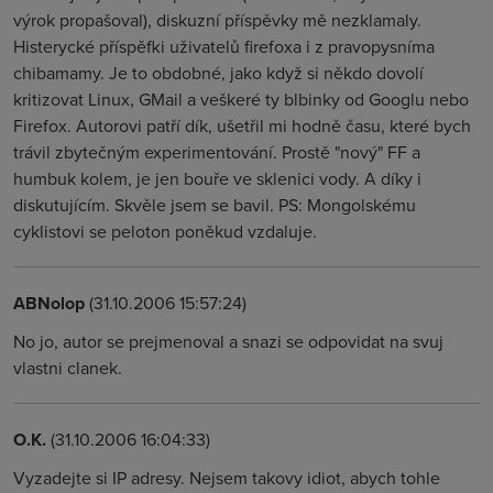
výrok propašoval), diskuzní příspěvky mě nezklamaly.
Histerycké příspěfki uživatelů firefoxa i z pravopysníma
chibamamy. Je to obdobné, jako když si někdo dovolí
kritizovat Linux, GMail a veškeré ty blbinky od Googlu nebo
Firefox. Autorovi patří dík, ušetřil mi hodně času, které bych
trávil zbytečným experimentování. Prostě "nový" FF a
humbuk kolem, je jen bouře ve sklenici vody. A díky i
diskutujícím. Skvěle jsem se bavil. PS: Mongolskému
cyklistovi se peloton poněkud vzdaluje.
ABNolop
(31.10.2006 15:57:24)
No jo, autor se prejmenoval a snazi se odpovidat na svuj
vlastni clanek.
O.K.
(31.10.2006 16:04:33)
Vyzadejte si IP adresy. Nejsem takovy idiot, abych tohle