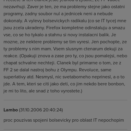
nezavrhuji. Zaver je ten, ze ma problemy stejne jako ostatni
programy, zadny soubor nul a jednicek neni a nebude
dokonaly. A vylevy bolsevickych radikalu (co se IT tyce) mne
jsou zcela ukradeny. Firefox kompletne odinstaluju a smazu
vse, co se ho tykalo a stahnu si novy instalacni balik. Je
mozne, ze nektere problemy se tim vyresi. Jen pochopte, ze
ty problemy s nim mam. Vsem slusnym ctenarum dekuji za
reakce. (Opakuji znova a zase pro ty, co jsou pomalejsi, nebo
chapat schvalne nechteji. Clanek byl primarne o tom, ze z
FF 2 se dalal nastroj bohu z Olympu. Revoluce, same
superlativy atd. Nesmysl, nic svetaborneho neprinesl, a o to
jde. A tem, kteri se citi jako deti, co jim nekdo bere bonbon,
je mi to lito, ale snad z toho vyrostete.)
Lambo
(31.10.2006 20:40:24)
proc pouzivas spojeni bolsevicky pro oblast IT nepochopim