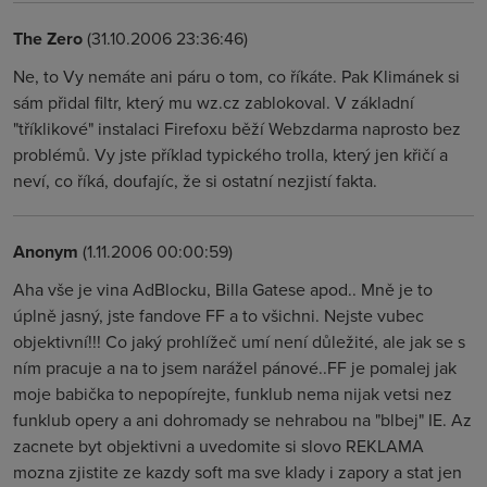
The Zero
(31.10.2006 23:36:46)
Ne, to Vy nemáte ani páru o tom, co říkáte. Pak Klimánek si
sám přidal filtr, který mu wz.cz zablokoval. V základní
"tříklikové" instalaci Firefoxu běží Webzdarma naprosto bez
problémů. Vy jste příklad typického trolla, který jen křičí a
neví, co říká, doufajíc, že si ostatní nezjistí fakta.
Anonym
(1.11.2006 00:00:59)
Aha vše je vina AdBlocku, Billa Gatese apod.. Mně je to
úplně jasný, jste fandove FF a to všichni. Nejste vubec
objektivní!!! Co jaký prohlížeč umí není důležité, ale jak se s
ním pracuje a na to jsem narážel pánové..FF je pomalej jak
moje babička to nepopírejte, funklub nema nijak vetsi nez
funklub opery a ani dohromady se nehrabou na "blbej" IE. Az
zacnete byt objektivni a uvedomite si slovo REKLAMA
mozna zjistite ze kazdy soft ma sve klady i zapory a stat jen