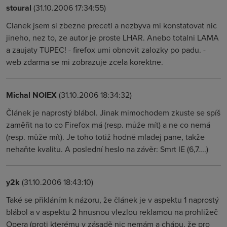
stoural
(31.10.2006 17:34:55)
Clanek jsem si zbezne precetl a nezbyva mi konstatovat nic
jineho, nez to, ze autor je proste LHAR. Anebo totalni LAMA
a zaujaty TUPEC! - firefox umi obnovit zalozky po padu. -
web zdarma se mi zobrazuje zcela korektne.
Michal NOIEX
(31.10.2006 18:34:32)
Článek je naprostý blábol. Jinak mimochodem zkuste se spíš
zaměřit na to co Firefox má (resp. může mít) a ne co nemá
(resp. může mít). Je toho totiž hodně mladej pane, takže
nehaňte kvalitu. A poslední heslo na závěr: Smrt IE (6,7....)
y2k
(31.10.2006 18:43:10)
Také se přikláním k názoru, že článek je v aspektu 1 naprostý
blábol a v aspektu 2 hnusnou vlezlou reklamou na prohlížeč
Opera (proti kterému v zásadě nic nemám a chápu, že pro