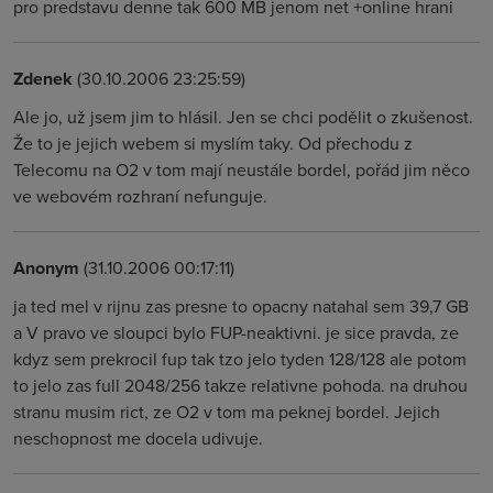
pro predstavu denne tak 600 MB jenom net +online hrani
Zdenek
(30.10.2006 23:25:59)
Ale jo, už jsem jim to hlásil. Jen se chci podělit o zkušenost.
Že to je jejich webem si myslím taky. Od přechodu z
Telecomu na O2 v tom mají neustále bordel, pořád jim něco
ve webovém rozhraní nefunguje.
Anonym
(31.10.2006 00:17:11)
ja ted mel v rijnu zas presne to opacny natahal sem 39,7 GB
a V pravo ve sloupci bylo FUP-neaktivni. je sice pravda, ze
kdyz sem prekrocil fup tak tzo jelo tyden 128/128 ale potom
to jelo zas full 2048/256 takze relativne pohoda. na druhou
stranu musim rict, ze O2 v tom ma peknej bordel. Jejich
neschopnost me docela udivuje.