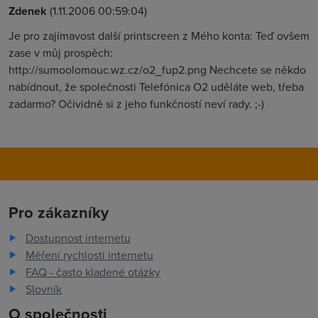
Zdenek
(1.11.2006 00:59:04)
Je pro zajímavost další printscreen z Mého konta: Teď ovšem
zase v můj prospěch:
http://sumoolomouc.wz.cz/o2_fup2.png Nechcete se někdo
nabídnout, že společnosti Telefónica O2 uděláte web, třeba
zadarmo? Očividně si z jeho funkčností neví rady. ;-)
Pro zákazníky
Dostupnost internetu
Měření rychlosti internetu
FAQ - často kladené otázky
Slovník
O společnosti