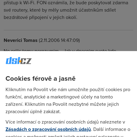
přístup k Wi-Fi. FON oznámila, že bude poskytovat zdarma
své routery, které by měly umožnit účastníkům sdílet
bezdrátové připojení v jejich okolí.
Neverici Tomas
(2.11.2006 14:47:09)
No prilis tomu nerozumim... Jak v dnesnim svete kde
bohuzel jeden kanal sdili i vice siti chce nekdo vystavet
hotspot pokryvajici cely svet.
Cookies férově a jasně
Anonym
(2.11.2006 19:56:27)
Kliknutím na Povolit vše nám umožníte použití cookies pro
kravina ze jo
funkční, analytické a marketingové účely na tomto
zařízení. Kliknutím na Povolit nezbytné můžete jejich
zpracování úplně zakázat.
Pepa
(5.11.2006 16:40:36)
Více informací o zpracování osobních údajů naleznete v
Ale jde to, jen se na to musí trošku jinak, s rozumem. V
Zásadách o zpracování osobních údajů
. Další informace o
čechách se na 2,4 mnoho vypatlaných lebek rozhodlo
cookies a možnosti změnit jejich nastavení naleznete v