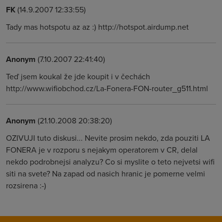
FK
(14.9.2007 12:33:55)
Tady mas hotspotu az az :) http://hotspot.airdump.net
Anonym
(7.10.2007 22:41:40)
Teď jsem koukal že jde koupit i v čechách
http://www.wifiobchod.cz/La-Fonera-FON-router_g511.html
Anonym
(21.10.2008 20:38:20)
OZIVUJI tuto diskusi... Nevite prosim nekdo, zda pouziti LA
FONERA je v rozporu s nejakym operatorem v CR, delal
nekdo podrobnejsi analyzu? Co si myslite o teto nejvetsi wifi
siti na svete? Na zapad od nasich hranic je pomerne velmi
rozsirena :-)