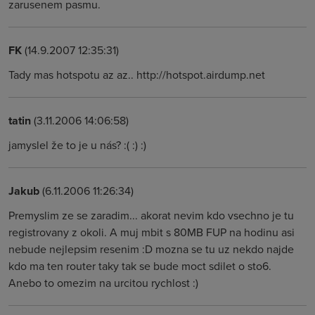
zarusenem pasmu.
FK
(14.9.2007 12:35:31)
Tady mas hotspotu az az.. http://hotspot.airdump.net
tatin
(3.11.2006 14:06:58)
jamyslel že to je u nás? :( :) :)
Jakub
(6.11.2006 11:26:34)
Premyslim ze se zaradim... akorat nevim kdo vsechno je tu
registrovany z okoli. A muj mbit s 80MB FUP na hodinu asi
nebude nejlepsim resenim :D mozna se tu uz nekdo najde
kdo ma ten router taky tak se bude moct sdilet o sto6.
Anebo to omezim na urcitou rychlost :)