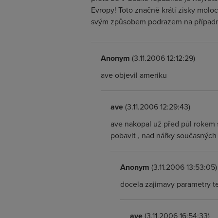
Evropy! Toto značně krátí zisky moloc
svým způsobem podrazem na případn
Anonym
(3.11.2006 12:12:29)
ave objevil ameriku
ave
(3.11.2006 12:29:43)
ave nakopal už před půl rokem s
pobavit , nad nářky současných u
Anonym
(3.11.2006 13:53:05)
docela zajimavy parametry te 
ave
(3.11.2006 16:54:33)