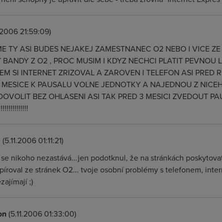
.2006 21:59:09)
 TY ASI BUDES NEJAKEJ ZAMESTNANEC O2 NEBO I VICE ZE
BANDY Z O2 , PROC MUSIM I KDYZ NECHCI PLATIT PEVNOU 
EM SI INTERNET ZRIZOVAL A ZAROVEN I TELEFON ASI PRED R
 MESICE K PAUSALU VOLNE JEDNOTKY A NAJEDNOU Z NICEHO 
OVOLIT BEZ OHLASENI ASI TAK PRED 3 MESICI ZVEDOUT PAU
!!!!!!!!!!!!!
l
(5.11.2006 01:11:21)
 se nikoho nezastává...jen podotknul, že na stránkách poskytovate
píroval ze stránek O2... tvoje osobní problémy s telefonem, inte
zajímají ;)
on
(5.11.2006 01:33:00)