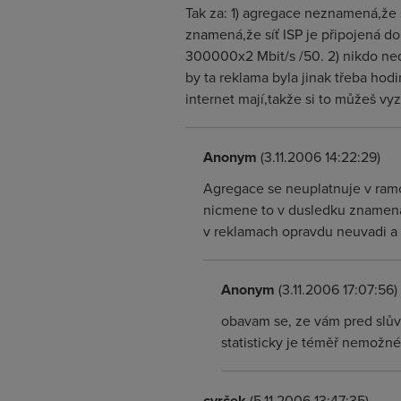
Tak za: 1) agregace neznamená,že 
znamená,že síť ISP je připojená do
300000x2 Mbit/s /50. 2) nikdo ne
by ta reklama byla jinak třeba hod
internet mají,takže si to můžeš vy
Anonym
(3.11.2006 14:22:29)
Agregace se neuplatnuje v ramci
nicmene to v dusledku znamena,
v reklamach opravdu neuvadi a 
Anonym
(3.11.2006 17:07:56)
obavam se, ze vám pred slů
statisticky je téměř nemožné,
cvrček
(5.11.2006 13:47:35)