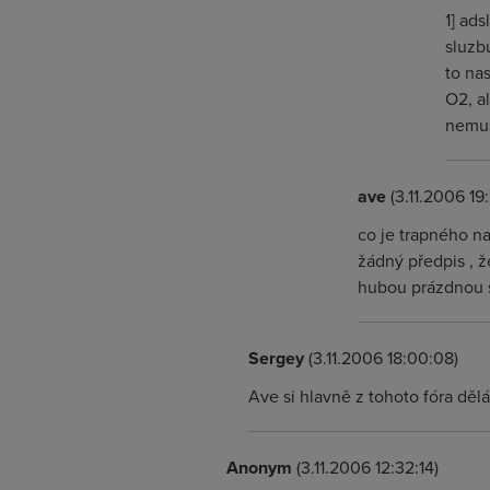
1] ad
sluzbu
to nas
O2, a
nemus
ave
(3.11.2006 19:
co je trapného na
žádný předpis , 
hubou prázdnou sl
Sergey
(3.11.2006 18:00:08)
Ave si hlavně z tohoto fóra děl
Anonym
(3.11.2006 12:32:14)