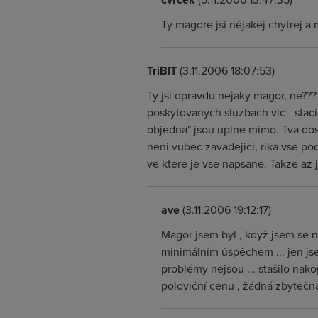
Ty magore jsi nějakej chytrej a
TriBIT
(3.11.2006 18:07:53)
Ty jsi opravdu nejaky magor, ne??? 
poskytovanych sluzbach vic - staci
objedna" jsou uplne mimo. Tva dost
neni vubec zavadejici, rika vse po
ve ktere je vse napsane. Takze az ji 
ave
(3.11.2006 19:12:17)
Magor jsem byl , když jsem se n
minimálním úspěchem ... jen jse
problémy nejsou ... stašilo nak
poloviční cenu , žádná zbytečná