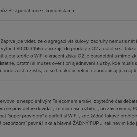
 můžeš si podat ruce s komunistama
Zaprve jde videt, ze o agregaci vis kulovy, zadruhy nemusis mit in
 vytocit 800123456 nebo zajit do prodejen O2 a optat se... takze
i ujeta teorie o WiFi a kraceni zisku O2 je paranoidni a mirne zk
dstatne, ostatni si muzes overit pri sjednavani sluzby, kde musi
budes cist a zjistis, ze se ti cokoliv nelibi, nepodepisuj ji a najdi
ervoval s nespolehlivým Telecomem a trávil zbytečně čas debatam
m se pravidelně dovídal , že mám asi rozbitej , bo zavirovanej PC
opat "super providera" a pořídit si WiFi , kde žádné takové pro
 bezprizorní pevná linka a hlavně ŽÁDNÝ FUP ... tak nevim kdo 