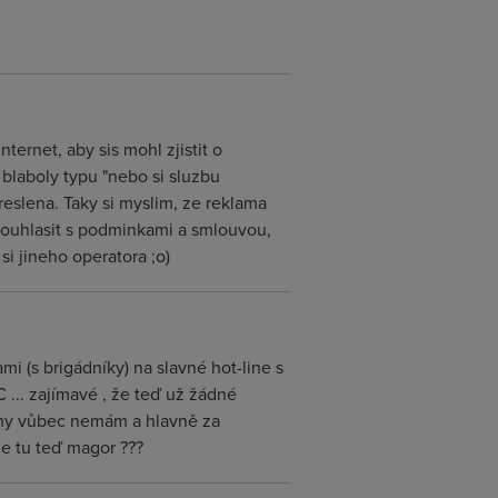
ternet, aby sis mohl zjistit o
 blaboly typu "nebo si sluzbu
reslena. Taky si myslim, ze reklama
s souhlasit s podminkami a smlouvou,
 si jineho operatora ;o)
i (s brigádníky) na slavné hot-line s
 ... zajímavé , že teď už žádné
blémy vůbec nemám a hlavně za
je tu teď magor ???