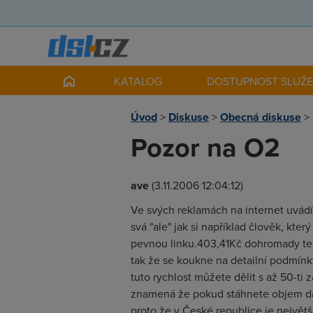
KATALOG
DOSTUPNOST SLUŽ
Úvod
>
Diskuse
>
Obecná diskuse
>
Pozor na O2
ave
(3.11.2006 12:04:12)
Ve svých reklamách na internet uvádí 
svá "ale" jak si například člověk, kte
pevnou linku.403,41Kč dohromady tedy
tak že se koukne na detailní podmín
tuto rychlost můžete dělit s až 50-ti 
znamená že pokud stáhnete objem dat
proto že v České republice je největš