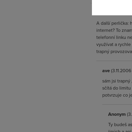
Anonym
(3.11.200
A další perlička
internet? To zname
telefonní linku n
využívat a rychle
trapný provozovat
ave
(3.11.2006 
sám jsi trapný
sčítá do limit
potvrzuje co j
Anonym
(3
Ty budeš as
jiných a an