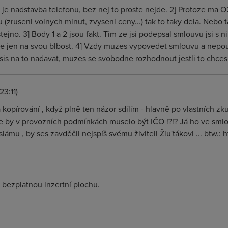
sl je nadstavba telefonu, bez nej to proste nejde. 2] Protoze ma 
 (zruseni volnych minut, zvyseni ceny...) tak to taky dela. Nebo 
tejno. 3] Body 1 a 2 jsou fakt. Tim ze jsi podepsal smlouvu jsi s n
le jen na svou blbost. 4] Vzdy muzes vypovedet smlouvu a nepouziv
is na to nadavat, muzes se svobodne rozhodnout jestli to chces
23:11)
 kopírování , když plně ten názor sdílím - hlavně po vlastních 
že by v provozních podmínkách muselo být IČO !?!? Já ho ve smlo
ámu , by ses zavděčil nejspíš svému živiteli Žlu'tákovi ... btw.:
á bezplatnou inzertní plochu.