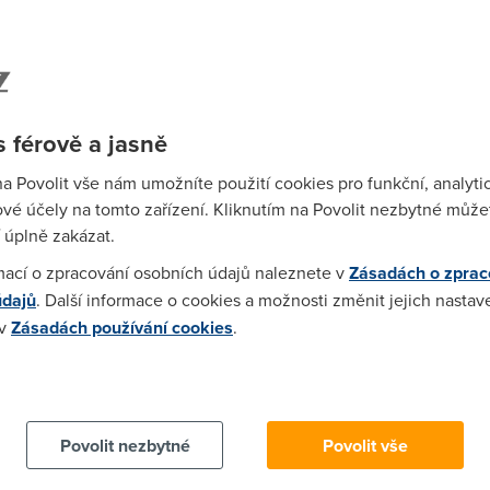
ex.php?id=2&jazyk=cs
00:23)
 férově a jasně
air-net.cz - Spojení se serverem bylo v průběhu načítání stránky
na Povolit vše nám umožníte použití cookies pro funkční, analyti
vé účely na tomto zařízení. Kliknutím na Povolit nezbytné můžet
51)
 úplně zakázat.
er připojením od O2 - mě to nabíhá okamžitě ... hihi
mací o zpracování osobních údajů naleznete v
Zásadách o zprac
údajů
. Další informace o cookies a možnosti změnit jejich nastav
9:10:31)
 v
Zásadách používání cookies
.
) Doporučujeme všem uživatelům Ad-aware SE ANTISPAM !!! 2) v
 cookies chcete dozvědět více, další podrobnosti najdete na t
ouze najít nějaký Robert Válek, z Jablonce nad Nisou, ovšem na 
 chybí pro jistotu také, takže se ani nedá s určitostí říct, jestli
trapně překopíroval ze stránek svého poskytovatele 4) na stránká
Povolit nezbytné
Povolit vše
mínky s platností od 1. 10. 2003 (dvatisícetři)