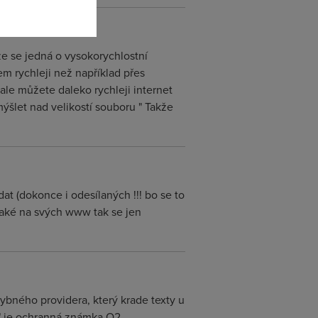
že se jedná o vysokorychlostní
hem rychleji než například přes
 ale můžete daleko rychleji internet
ýšlet nad velikostí souboru " Takže
dat (dokonce i odesílaných !!! bo se to
 také na svých www tak se jen
hybného providera, který krade texty u
s" je ochranná známka O2.