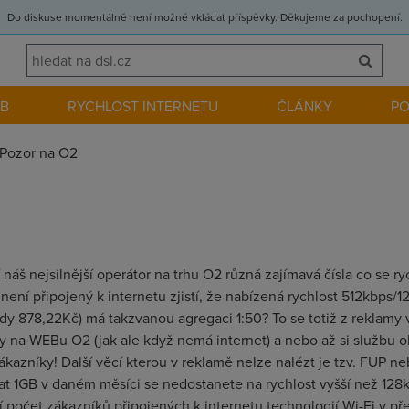
Do diskuse momentálně není možné vkládat příspěvky. Děkujeme za pochopení.
EB
RYCHLOST INTERNETU
ČLÁNKY
P
Pozor na O2
náš nejsilnější operátor na trhu O2 různá zajímavá čísla co se r
rý není připojený k internetu zjistí, že nabízená rychlost 512kbps/
 878,22Kč) má takzvanou agregaci 1:50? To se totiž z reklamy vy
ky na WEBu O2 (jak ale když nemá internet) a nebo až si službu
zákazníky! Další věcí kterou v reklamě nelze nalézt je tzv. FUP ne
 1GB v daném měsíci se nedostanete na rychlost vyšší než 128kb
í počet zákazníků připojených k internetu technologií Wi-Fi v př