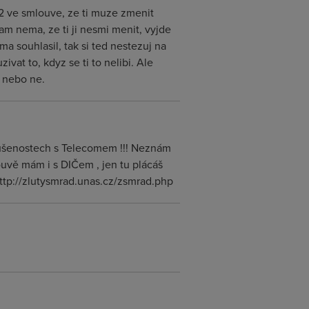
O2 ve smlouve, ze ti muze zmenit
tam nema, ze ti ji nesmi menit, vyjde
ima souhlasil, tak si ted nestezuj na
at to, kdyz se ti to nelibi. Ale
 nebo ne.
zkušenostech s Telecomem !!! Neznám
uvě mám i s DIČem , jen tu plácáš
 http://zlutysmrad.unas.cz/zsmrad.php