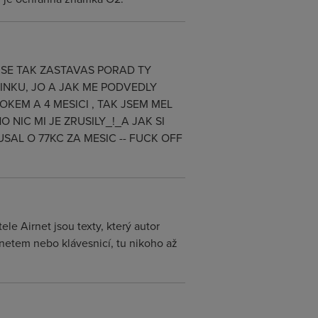
 SE TAK ZASTAVAS PORAD TY
LINKU, JO A JAK ME PODVEDLY
OKEM A 4 MESICI , TAK JSEM MEL
NIC MI JE ZRUSILY_!_A JAK SI
SAL O 77KC ZA MESIC -- FUCK OFF
le Airnet jsou texty, který autor
rnetem nebo klávesnicí, tu nikoho až