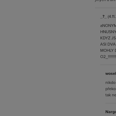
_?_
(4.11
aNONYME
HNUSNY 
KDYZ JS
ASI DVA
MOHLY D
O2_!!!!!!!!!
wose
nikdo
překo
tak ne
Narg