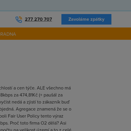
277 270 707
Zavoláme zpátky
ORADNA
ychlostí a cen týče. ALE všechno má
128kbps za 474,81Kč (+ paušál za
číst nedá a zjistí to zákazník buď
 objedná. Agregace znamená že se o
boli Fair User Policy tento výraz
ps. Proč toto firma O2 dělá? Asi
epočtu na velikost území a to z celé