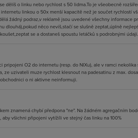
se dělíš o linku nebo rychlost s 50 lidma.To je všeobecně rozší
 internetu linkou o 50x menší kapacitě než je součet rychlostí v
dělá žádný podraz,v reklamě jsou uvedené všechny informace pr
inu dlouhá),pokud něco nevíš,stačí se slušně zeptat,úplně nejlepš
zkoušet,zeptat se a dostaneš spoustu letáčků s podrobnými údaji
 pripojeni O2 do internetu (resp. do NIXu), ale v ramci nekolik
 ze uzivateli muze rychlost klesnout na padesatinu z max. dosaz
obchodnici o ni aktivne neinformuji.
vkem znamená chybí předpona "ne". Na žádném agregačním bodě 
 aby všichni připojeni vytížíli ve stejný čas linku na 100%