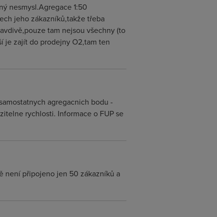
řený nesmysl.Agregace 1:50
šech jeho zákazníků,takže třeba
avdivě,pouze tam nejsou všechny (to
í je zajít do prodejny O2,tam ten
.
a samostatnych agregacnich bodu -
itelne rychlosti. Informace o FUP se
není připojeno jen 50 zákazníků a