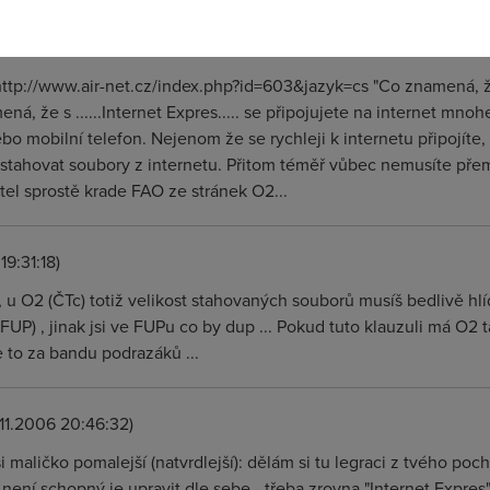
6 19:21:04)
: http://www.air-net.cz/index.php?id=603&jazyk=cs "Co znamená, 
ná, že s ......Internet Expres..... se připojujete na internet mno
ebo mobilní telefon. Nejenom že se rychleji k internetu připojíte,
 stahovat soubory z internetu. Přitom téměř vůbec nemusíte přem
el sprostě krade FAO ze stránek O2...
19:31:18)
 , u O2 (ČTc) totiž velikost stahovaných souborů musíš bedlivě hlí
u FUP) , jinak jsi ve FUPu co by dup ... Pokud tuto klauzuli má O2
e to za bandu podrazáků ...
.11.2006 20:46:32)
i maličko pomalejší (natvrdlejší): dělám si tu legraci z tvého poc
i není schopný je upravit dle sebe - třeba zrovna "Internet Expre