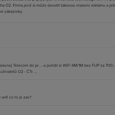
ha O2. Firma jenž si může dovolit takovou masivní reklamu a ješ
é zákazníky.
lavnej Telecom do pr.... a pořídil si WiFi 6M/1M bez FUP za 700,-
živatelů O2 - ČTc ...
wifi co to je zac?