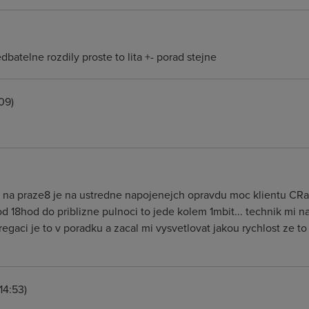
batelne rozdily proste to lita +- porad stejne
09)
as na praze8 je na ustredne napojenejch opravdu moc klientu CRa
d 18hod do priblizne pulnoci to jede kolem 1mbit... technik mi na
regaci je to v poradku a zacal mi vysvetlovat jakou rychlost ze 
14:53)