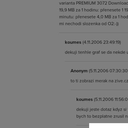
varianta PREMIUM 3072 Download ryc
19,9 MB za 1 hodinu: přenesete 1 1
minutu: přenesete 4,0 MB za 1 hod
mi nechodi slozenka od O2:-))
koumes
(4.11.2006 23:49:19)
dekuji tenhle graf se da nekde u
Anonym
(5.11.2006 07:30:30
to ti zobrazi merak na zive.c
koumes
(5.11.2006 11:56:0
dekuji jeste dotaz kdyz si
bych to bezplatne zrusil 