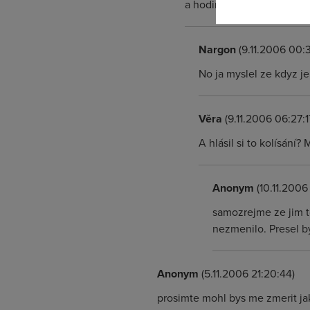
a hodim do koše.
Nargon
(9.11.2006 00:
No ja myslel ze kdyz je 
Věra
(9.11.2006 06:27:1
A hlásil si to kolísání
Anonym
(10.11.2006
samozrejme ze jim t
nezmenilo. Presel by
Anonym
(5.11.2006 21:20:44)
prosimte mohl bys me zmerit jak