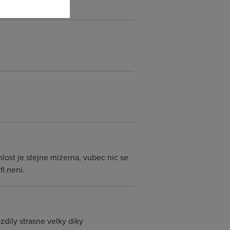
ost je stejne mizerna, vubec nic se
i neni.
zdily strasne velky diky