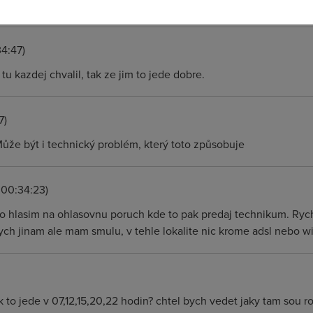
34:47)
tu kazdej chvalil, tak ze jim to jede dobre.
7)
? Může být i technický problém, který toto způsobuje
 00:34:23)
o hlasim na ohlasovnu poruch kde to pak predaj technikum. Rychl
ch jinam ale mam smulu, v tehle lokalite nic krome adsl nebo wif
 to jede v 07,12,15,20,22 hodin? chtel bych vedet jaky tam sou ro