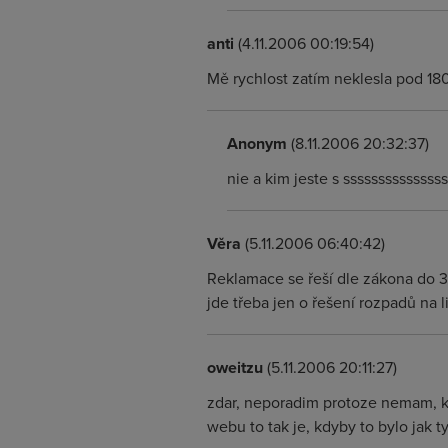
anti
(4.11.2006 00:19:54)
Mě rychlost zatím neklesla pod 180
Anonym
(8.11.2006 20:32:37)
nie a kim jeste s ssssssssssssss
Věra
(5.11.2006 06:40:42)
Reklamace se řeší dle zákona do 3
jde třeba jen o řešení rozpadů na li
oweitzu
(5.11.2006 20:11:27)
zdar, neporadim protoze nemam, ka
webu to tak je, kdyby to bylo jak t