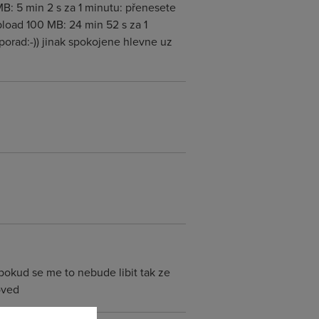
MB: 5 min 2 s za 1 minutu: přenesete
pload 100 MB: 24 min 52 s za 1
orad:-)) jinak spokojene hlevne uz
 pokud se me to nebude libit tak ze
oved