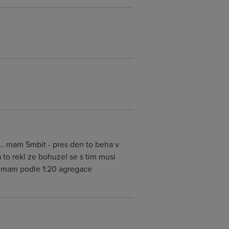
.. mam 5mbit - pres den to beha v
 to rekl ze bohuzel se s tim musi
to mam podle 1:20 agregace