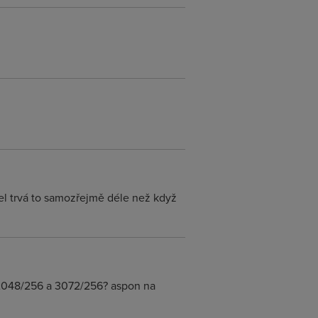
el trvá to samozřejmě déle než když
o 2048/256 a 3072/256? aspon na