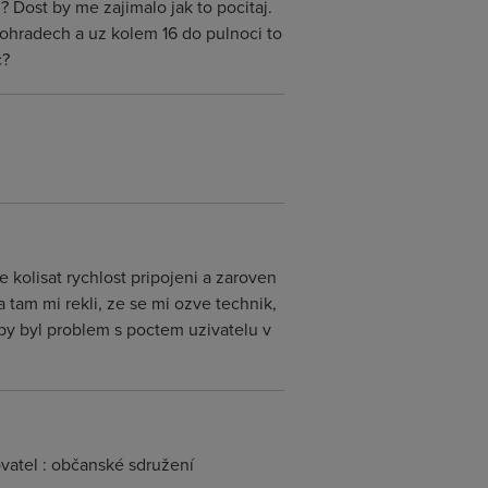
? Dost by me zajimalo jak to pocitaj.
ohradech a uz kolem 16 do pulnoci to
c?
kolisat rychlost pripojeni a zaroven
a tam mi rekli, ze se mi ozve technik,
 by byl problem s poctem uzivatelu v
ovatel : občanské sdružení