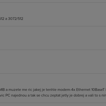
/512 a 3072/512
 2MB a muzete me ric jakej je tenhle modem-4x Ethernet 10Base
vic PC najednou a tak se chcu zeptat jetly je dobrej a vali to s 