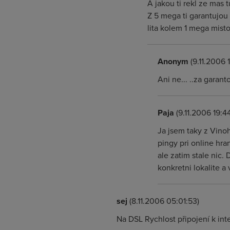
A jakou ti rekl ze mas 
Z 5 mega ti garantujou
lita kolem 1 mega mist
Anonym
(9.11.2006 
Ani ne... ..za garant
Paja
(9.11.2006 19:4
Ja jsem taky z Vino
pingy pri online hra
ale zatim stale nic.
konkretni lokalite 
sej
(8.11.2006 05:01:53)
Na DSL Rychlost připojení k int