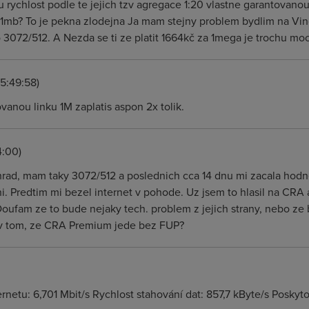
tu rychlost podle te jejich tzv agregace 1:20 vlastne garantovanou
 1mb? To je pekna zlodejna Ja mam stejny problem bydlim na Vin
o 3072/512. A Nezda se ti ze platit 1664kč za 1mega je trochu mo
15:49:58)
ovanou linku 1M zaplatis aspon 2x tolik.
4:00)
hrad, mam taky 3072/512 a poslednich cca 14 dnu mi zacala hodne 
ni. Predtim mi bezel internet v pohode. Uz jsem to hlasil na CRA 
 Doufam ze to bude nejaky tech. problem z jejich strany, nebo ze
a v tom, ze CRA Premium jede bez FUP?
ernetu: 6,701 Mbit/s Rychlost stahování dat: 857,7 kByte/s Poskyt