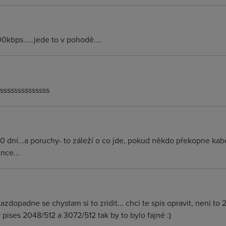
0kbps.....jede to v pohodě....
sssssssssssssss
0 dní...a poruchy- to záleží o co jde, pokud někdo překopne kab
nce...
zdopadne se chystam si to zridit... chci te spis opravit, neni t
y pises 2048/512 a 3072/512 tak by to bylo fajné :)