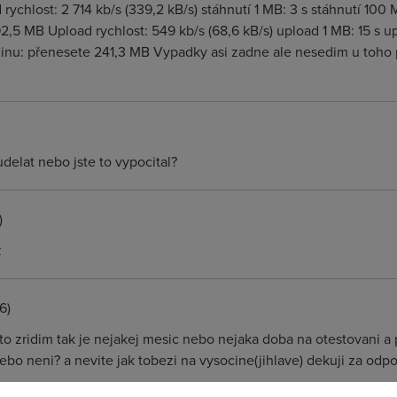
hlost: 2 714 kb/s (339,2 kB/s) stáhnutí 1 MB: 3 s stáhnutí 100 
92,5 MB Upload rychlost: 549 kb/s (68,6 kB/s) upload 1 MB: 15 s u
inu: přenesete 241,3 MB Vypadky asi zadne ale nesedim u toho p
delat nebo jste to vypocital?
)
z
6)
 to zridim tak je nejakej mesic nebo nejaka doba na otestovani a
nebo neni? a nevite jak tobezi na vysocine(jihlave) dekuji za odp