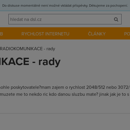
Do diskuse momentálně není možné vkládat příspěvky. Děkujeme za pochopení.
EB
RYCHLOST INTERNETU
ČLÁNKY
P
RADIOKOMUNIKACE - rady
ACE - rady
ohohle poskytovatele?mam zajem o rychlost 2048/512 nebo 3072/5
 muzete me to nekdo ric kdo danou sluzbu mate? jinak jak je to 