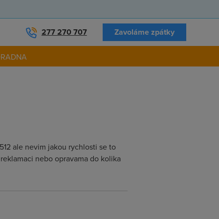
277 270 707
Zavoláme zpátky
ORADNA
12 ale nevim jakou rychlosti se to
s reklamaci nebo opravama do kolika