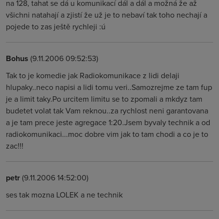
na 128, tahat se dá u komunikací dál a dál a možná že až
všichni natahají a zjistí že už je to nebaví tak toho nechají a
pojede to zas ještě rychleji :ú
Bohus
(9.11.2006 09:52:53)
Tak to je komedie jak Radiokomunikace z lidi delaji
hlupaky..neco napisi a lidi tomu veri..Samozrejme ze tam fup
je a limit taky.Po urcitem limitu se to zpomali a mkdyz tam
budetet volat tak Vam reknou..za rychlost neni garantovana
a je tam prece jeste agregace 1:20.Jsem byvaly technik a od
radiokomunikaci...moc dobre vim jak to tam chodi a co je to
zac!!!
petr
(9.11.2006 14:52:00)
ses tak mozna LOLEK a ne technik