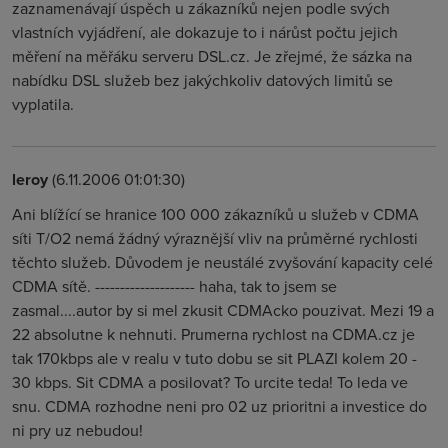
zaznamenávají úspěch u zákazníků nejen podle svých
vlastních vyjádření, ale dokazuje to i nárůst počtu jejich
měření na měřáku serveru DSL.cz. Je zřejmé, že sázka na
nabídku DSL služeb bez jakýchkoliv datových limitů se
vyplatila.
leroy
(6.11.2006 01:01:30)
Ani blížící se hranice 100 000 zákazníků u služeb v CDMA
síti T/O2 nemá žádný výraznější vliv na průměrné rychlosti
těchto služeb. Důvodem je neustálé zvyšování kapacity celé
CDMA sítě. -------------------- haha, tak to jsem se
zasmal....autor by si mel zkusit CDMAcko pouzivat. Mezi 19 a
22 absolutne k nehnuti. Prumerna rychlost na CDMA.cz je
tak 170kbps ale v realu v tuto dobu se sit PLAZI kolem 20 -
30 kbps. Sit CDMA a posilovat? To urcite teda! To leda ve
snu. CDMA rozhodne neni pro 02 uz prioritni a investice do
ni pry uz nebudou!