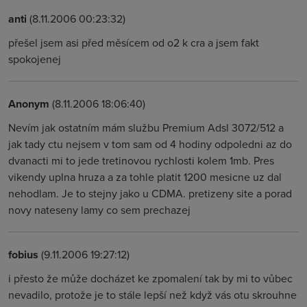
anti
(8.11.2006 00:23:32)
přešel jsem asi před měsícem od o2 k cra a jsem fakt
spokojenej
Anonym
(8.11.2006 18:06:40)
Nevím jak ostatním mám službu Premium Adsl 3072/512 a
jak tady ctu nejsem v tom sam od 4 hodiny odpoledni az do
dvanacti mi to jede tretinovou rychlosti kolem 1mb. Pres
vikendy uplna hruza a za tohle platit 1200 mesicne uz dal
nehodlam. Je to stejny jako u CDMA. pretizeny site a porad
novy nateseny lamy co sem prechazej
fobius
(9.11.2006 19:27:12)
i přesto že může docházet ke zpomalení tak by mi to vůbec
nevadilo, protože je to stále lepší než když vás otu skrouhne