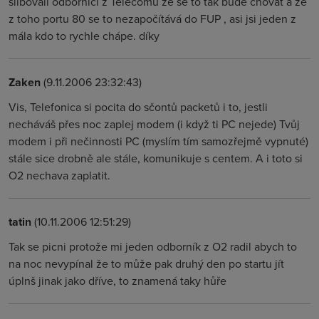
slibovali odborníci z Telecomu že se to tak bude chovat a že
z toho portu 80 se to nezapočítává do FUP , asi jsi jeden z
mála kdo to rychle chápe. díky
Zaken
(9.11.2006 23:32:43)
Vis, Telefonica si pocita do sčontů packetů i to, jestli
necháváš přes noc zaplej modem (i když ti PC nejede) Tvůj
modem i při nečinnosti PC (myslím tím samozřejmě vypnuté)
stále sice drobně ale stále, komunikuje s centem. A i toto si
O2 nechava zaplatit.
tatin
(10.11.2006 12:51:29)
Tak se picni protože mi jeden odborník z O2 radil abych to
na noc nevypínal že to může pak druhý den po startu jít
úplnš jinak jako dříve, to znamená taky hůře