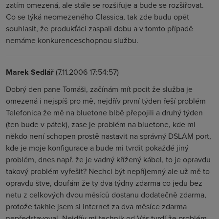
zatím omezená, ale stále se rozšiřuje a bude se rozšiřovat.
Co se týká neomezeného Classica, tak zde budu opět
souhlasit, že produkťáci zaspali dobu a v tomto případě
nemáme konkurenceschopnou službu.
Marek Sedlář
(7.11.2006 17:54:57)
Dobrý den pane Tomáši, začínám mít pocit že služba je
omezená i nejspíš pro mě, nejdřív první týden řeší problém
Telefonica že mě na bluetone blbě přepojili a druhý týden
(ten bude v pátek), zase je problém na bluetone, kde mi
někdo není schopen prostě nastavit na správný DSLAM port,
kde je moje konfigurace a bude mi tvrdit pokaždé jiný
problém, dnes např. že je vadný křížený kábel, to je opravdu
takový problém vyřešit? Nechci být nepříjemný ale už mě to
opravdu štve, doufám že ty dva týdny zdarma co jedu bez
netu z celkových dvou měsíců dostanu dodatečně zdarma,
protože takhle jsem si internet za dva měsíce zdarma
nepředstavoval. Nejdřív mi technik od Vás tvrdí že problém