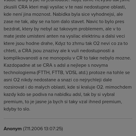
zkusili CRA kteri maji vysilac v te nasi nedostupne oblasti,
kde není jina moznost. Nabidka byla sice vyhodnejsi, ale
zase ne tak, aby se na tom dalo stavet. Navic to bylo pres
bezdrat, ktery by nebyl az takovym problemem, ale v to
mate jeste umisteni anten na vysilac elektrinu a dalsi veci
ktere jsou hodne drahe, Kdyz to zhrnu tak O2 nevi co za to
chteti, a CRA jsou znazivy ale k vuli nedostupnosti a
komplikovanosti a ne monopolu v CR to take nebylo mozne.
Kazdopadne at se CRA s adsl a nejlepe s novyma
technologiema (FTTH, FTTB, VDSL atd.) protoze na tohle se
asni O2 nikdy nedostane a snazi co nejrychleji dale
rozsirovat i do malych oblasti, kde si kraluje O2. mimochdem
kazdy kdo se podiva na nabidku adsl, tak by si vybral
premium, to je jasne ja bych si taky vzal ihned premium,
kdyby to slo.
Anonym
(7.11.2006 13:07:25)