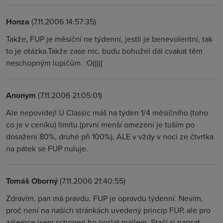
Honza
(7.11.2006 14:57:35)
Takže, FUP je měsíční ne týdenní, jestli je benevolentní, tak
to je otázka.Takže zase nic, budu bohužel dál cvakat těm
neschopným lupičům. :O(((((
Anonym
(7.11.2006 21:05:01)
Ale nepovídej! U Classic máš na týden 1/4 měsíčního (toho
co je v ceníku) limitu (první menší omezení je tuším po
dosažení 80%, druhé při 100%), ALE v vždy v noci ze čtvrtka
na pátek se FUP nuluje.
Tomáš Oborný
(7.11.2006 21:40:55)
Zdravím, pan má pravdu. FUP je opravdu týdenní. Nevím,
proč není na naších stránkách uvedený princip FUP, ale pro
zájemce jsem schopen ho poslat mailem. Stačí si napsat