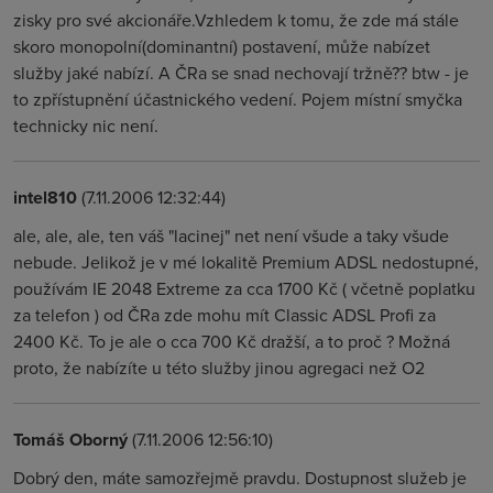
zisky pro své akcionáře.Vzhledem k tomu, že zde má stále
skoro monopolní(dominantní) postavení, může nabízet
služby jaké nabízí. A ČRa se snad nechovají tržně?? btw - je
to zpřístupnění účastnického vedení. Pojem místní smyčka
technicky nic není.
intel810
(7.11.2006 12:32:44)
ale, ale, ale, ten váš "lacinej" net není všude a taky všude
nebude. Jelikož je v mé lokalitě Premium ADSL nedostupné,
používám IE 2048 Extreme za cca 1700 Kč ( včetně poplatku
za telefon ) od ČRa zde mohu mít Classic ADSL Profi za
2400 Kč. To je ale o cca 700 Kč dražší, a to proč ? Možná
proto, že nabízíte u této služby jinou agregaci než O2
Tomáš Oborný
(7.11.2006 12:56:10)
Dobrý den, máte samozřejmě pravdu. Dostupnost služeb je