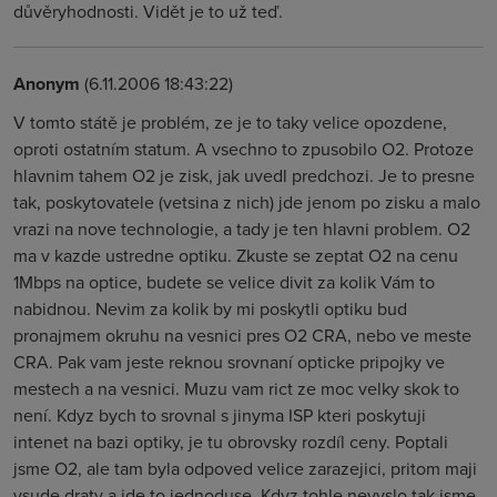
důvěryhodnosti. Vidět je to už teď.
Anonym
(6.11.2006 18:43:22)
V tomto státě je problém, ze je to taky velice opozdene,
oproti ostatním statum. A vsechno to zpusobilo O2. Protoze
hlavnim tahem O2 je zisk, jak uvedl predchozi. Je to presne
tak, poskytovatele (vetsina z nich) jde jenom po zisku a malo
vrazi na nove technologie, a tady je ten hlavni problem. O2
ma v kazde ustredne optiku. Zkuste se zeptat O2 na cenu
1Mbps na optice, budete se velice divit za kolik Vám to
nabidnou. Nevim za kolik by mi poskytli optiku bud
pronajmem okruhu na vesnici pres O2 CRA, nebo ve meste
CRA. Pak vam jeste reknou srovnaní opticke pripojky ve
mestech a na vesnici. Muzu vam rict ze moc velky skok to
není. Kdyz bych to srovnal s jinyma ISP kteri poskytuji
intenet na bazi optiky, je tu obrovsky rozdíl ceny. Poptali
jsme O2, ale tam byla odpoved velice zarazejici, pritom maji
vsude draty a jde to jednoduse. Kdyz tohle nevyslo tak jsme