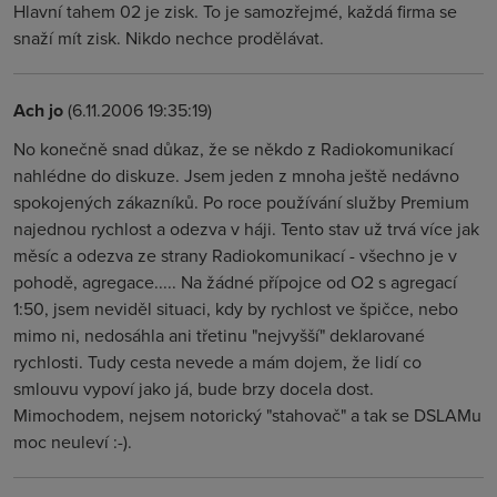
Hlavní tahem 02 je zisk. To je samozřejmé, každá firma se
snaží mít zisk. Nikdo nechce prodělávat.
Ach jo
(6.11.2006 19:35:19)
No konečně snad důkaz, že se někdo z Radiokomunikací
nahlédne do diskuze. Jsem jeden z mnoha ještě nedávno
spokojených zákazníků. Po roce používání služby Premium
najednou rychlost a odezva v háji. Tento stav už trvá více jak
měsíc a odezva ze strany Radiokomunikací - všechno je v
pohodě, agregace..... Na žádné přípojce od O2 s agregací
1:50, jsem neviděl situaci, kdy by rychlost ve špičce, nebo
mimo ni, nedosáhla ani třetinu "nejvyšší" deklarované
rychlosti. Tudy cesta nevede a mám dojem, že lidí co
smlouvu vypoví jako já, bude brzy docela dost.
Mimochodem, nejsem notorický "stahovač" a tak se DSLAMu
moc neuleví :-).