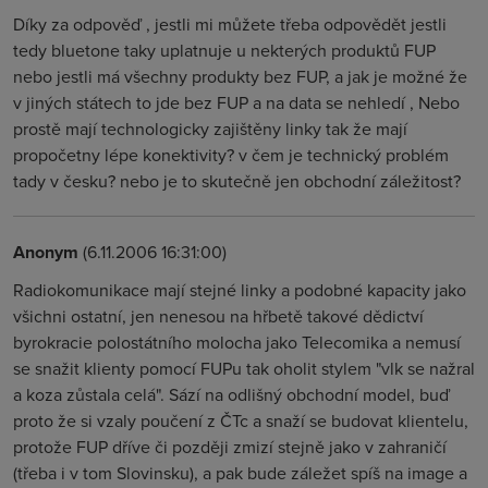
Díky za odpověď , jestli mi můžete třeba odpovědět jestli
tedy bluetone taky uplatnuje u nekterých produktů FUP
nebo jestli má všechny produkty bez FUP, a jak je možné že
v jiných státech to jde bez FUP a na data se nehledí , Nebo
prostě mají technologicky zajištěny linky tak že mají
propočetny lépe konektivity? v čem je technický problém
tady v česku? nebo je to skutečně jen obchodní záležitost?
Anonym
(6.11.2006 16:31:00)
Radiokomunikace mají stejné linky a podobné kapacity jako
všichni ostatní, jen nenesou na hřbetě takové dědictví
byrokracie polostátního molocha jako Telecomika a nemusí
se snažit klienty pomocí FUPu tak oholit stylem "vlk se nažral
a koza zůstala celá". Sází na odlišný obchodní model, buď
proto že si vzaly poučení z ČTc a snaží se budovat klientelu,
protože FUP dříve či později zmizí stejně jako v zahraničí
(třeba i v tom Slovinsku), a pak bude záležet spíš na image a