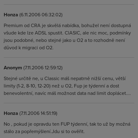
Honza
(6.11.2006 06:32:02)
Premium od CRA je skvělá nabídka, bohužel není dostupná
všude kde lze ADSL spustit. ClASIC, ale nic moc, podmínky
jsou podobné, nebo stejné jako u O2 a to rozhodně není
důvod k migraci od O2.
Anonym
(7.11.2006 12:59:12)
Stejné určitě ne, u Classic máš nepatrně nižší cenu, větší
limity (1-2, 8-10, 12-20) než u O2, Fup je týdenní a dost
benevolentní, navíc máš možnost data nad limit doplácet....
Honza
(7.11.2006 14:51:19)
No , pokud je opravdu ten FUP týdenní, tak to už by možná
stálo za popřemýšlení.Jdu si to ověřit.