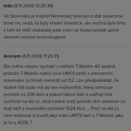
tatin
(8.11.2006 13:26:38)
Ve Slovinsku je majitel Nemeckej telecom a stát soukromé
firmě nic nedá, to byly vlastní investice, ale možná byla finta
v tom že měli zastaralej park a ten se musel prostě uplně
obnovit novými technologiemi
Anonym
(6.11.2006 11:26:31)
Dle mého názoru vychází v měření T-Mobile 4G špatně,
protože T-Mobile nabízí více UMTS tarifů s omezením
maximální rychlosti narozdíl od O2. Lze předpokládat, že
hodně lidí bude mít asi ten nejlevnější, který omezuje
rychlost na 256 kb/s a pokud takoví lidé si udělají test
rychlosti na dsl.cz, dost hodně sníží průměr těm ostatním co
mají tarif s maximální rychlostí 1024 kb/s ... Proč na dsl.cz
není možnost si zvolit jaký mám UMTS tarif u T-Mobile jako
je to u ADSL ?