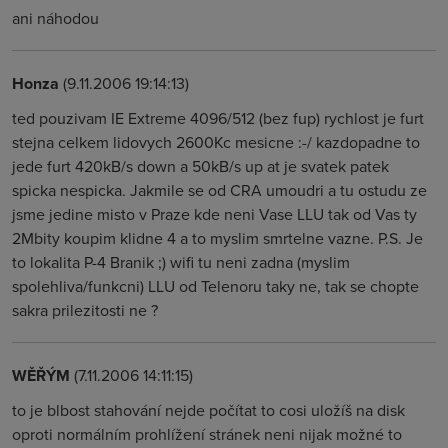
ani náhodou
Honza
(9.11.2006 19:14:13)
ted pouzivam IE Extreme 4096/512 (bez fup) rychlost je furt
stejna celkem lidovych 2600Kc mesicne :-/ kazdopadne to
jede furt 420kB/s down a 50kB/s up at je svatek patek
spicka nespicka. Jakmile se od CRA umoudri a tu ostudu ze
jsme jedine misto v Praze kde neni Vase LLU tak od Vas ty
2Mbity koupim klidne 4 a to myslim smrtelne vazne. P.S. Je
to lokalita P-4 Branik ;) wifi tu neni zadna (myslim
spolehliva/funkcni) LLU od Telenoru taky ne, tak se chopte
sakra prilezitosti ne ?
WĚŘÝM
(7.11.2006 14:11:15)
to je blbost stahování nejde počítat to cosi uložíš na disk
oproti normálním prohlížení stránek neni nijak možné to