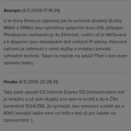
Anonym
(6.11.2006 17:18:29)
U te firmy Emea je zajimavy jak te rychlosti dosahly:Služby
8Mbit a 10Mbit jsou vytvořeny spojením dvou DSL přípojek.
Předávacím rozhraním je 4x Ethernet, vnitřní síť je NATovaná
a k dispozici jsou standardně dvě veřejné IP adresy. Koncové
zařízení je zahrnuto v ceně služby a instalaci provádí
výhradně technik. Takze to nejede na adsl2+?Ted v tom mam
opravdu hokej.
Houba
(6.11.2006 20:28:21)
Taky jsem opustil O2 Internet Expres 512 (mimochodem teď
je šestýho a už sem sfuplej a to sem to krotil) a du k ČRa
konkrétně 1024/256. 2x rychlejší, bez omezení a ještě asi o
60Kč levnější takže neni co řešit a ted už jen čekám na
zprovoznění :)