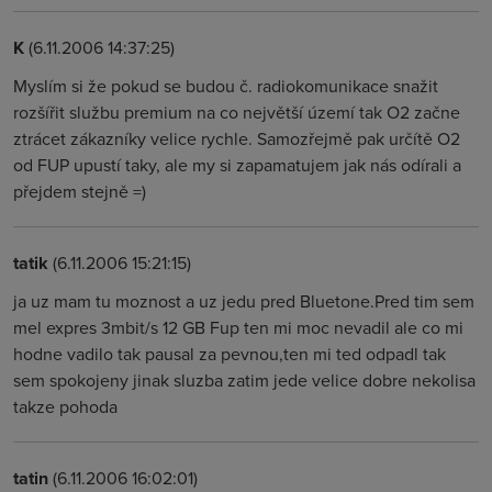
K
(6.11.2006 14:37:25)
Myslím si že pokud se budou č. radiokomunikace snažit
rozšířit službu premium na co největší území tak O2 začne
ztrácet zákazníky velice rychle. Samozřejmě pak určítě O2
od FUP upustí taky, ale my si zapamatujem jak nás odírali a
přejdem stejně =)
tatik
(6.11.2006 15:21:15)
ja uz mam tu moznost a uz jedu pred Bluetone.Pred tim sem
mel expres 3mbit/s 12 GB Fup ten mi moc nevadil ale co mi
hodne vadilo tak pausal za pevnou,ten mi ted odpadl tak
sem spokojeny jinak sluzba zatim jede velice dobre nekolisa
takze pohoda
tatin
(6.11.2006 16:02:01)