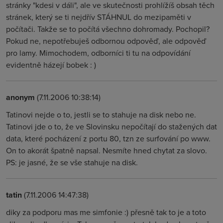
stránky "kdesi v dáli", ale ve skutečnosti prohlížíš obsah těch
stránek, který se ti nejdřív STÁHNUL do mezipaměti v
počítači. Takže se to počítá všechno dohromady. Pochopil?
Pokud ne, nepotřebuješ odbornou odpověď, ale odpověď
pro lamy. Mimochodem, odborníci ti tu na odpovídání
evidentně házejí bobek : )
anonym
(7.11.2006 10:38:14)
Tatinovi nejde o to, jestli se to stahuje na disk nebo ne.
Tatinovi jde o to, že ve Slovinsku nepočítají do stažených dat
data, které pocházení z portu 80, tzn ze surfování po www.
On to akorát špatně napsal. Nesmíte hned chytat za slovo.
PS: je jasné, že se vše stahuje na disk.
tatin
(7.11.2006 14:47:38)
diky za podporu mas me simfonie :) přesně tak to je a toto