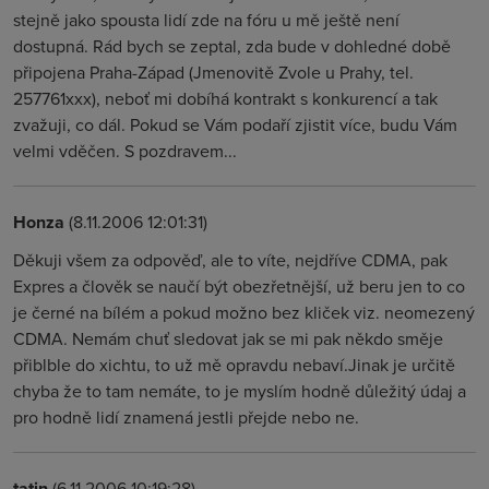
stejně jako spousta lidí zde na fóru u mě ještě není
dostupná. Rád bych se zeptal, zda bude v dohledné době
připojena Praha-Západ (Jmenovitě Zvole u Prahy, tel.
257761xxx), neboť mi dobíhá kontrakt s konkurencí a tak
zvažuji, co dál. Pokud se Vám podaří zjistit více, budu Vám
velmi vděčen. S pozdravem...
Honza
(8.11.2006 12:01:31)
Děkuji všem za odpověď, ale to víte, nejdříve CDMA, pak
Expres a člověk se naučí být obezřetnější, už beru jen to co
je černé na bílém a pokud možno bez kliček viz. neomezený
CDMA. Nemám chuť sledovat jak se mi pak někdo směje
přiblble do xichtu, to už mě opravdu nebaví.Jinak je určitě
chyba že to tam nemáte, to je myslím hodně důležitý údaj a
pro hodně lidí znamená jestli přejde nebo ne.
tatin
(6.11.2006 10:19:28)