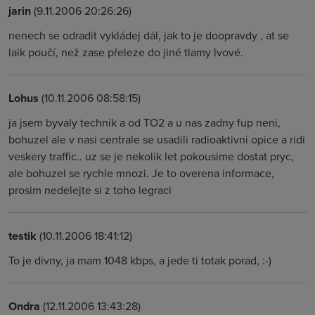
jarin
(9.11.2006 20:26:26)
nenech se odradit vykládej dál, jak to je doopravdy , at se
laik poučí, než zase přeleze do jiné tlamy lvové.
Lohus
(10.11.2006 08:58:15)
ja jsem byvaly technik a od TO2 a u nas zadny fup neni,
bohuzel ale v nasi centrale se usadili radioaktivni opice a ridi
veskery traffic.. uz se je nekolik let pokousime dostat pryc,
ale bohuzel se rychle mnozi. Je to overena informace,
prosim nedelejte si z toho legraci
testik
(10.11.2006 18:41:12)
To je divny, ja mam 1048 kbps, a jede ti totak porad, :-)
Ondra
(12.11.2006 13:43:28)