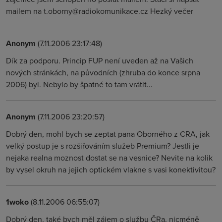
mailem na t.oborny@radiokomunikace.cz Hezký večer
Anonym
(7.11.2006 23:17:48)
Dík za podporu. Princip FUP není uveden až na Vašich
nových stránkách, na původních (zhruba do konce srpna
2006) byl. Nebylo by špatné to tam vrátit...
Anonym
(7.11.2006 23:20:57)
Dobrý den, mohl bych se zeptat pana Oborného z CRA, jak
velký postup je s rozšiřováním služeb Premium? Jestli je
nejaka realna moznost dostat se na vesnice? Nevite na kolik
by vysel okruh na jejich optickém vlakne s vasi konektivitou?
1woko
(8.11.2006 06:55:07)
Dobrý den, také bych měl zájem o službu ČRa, nicméně