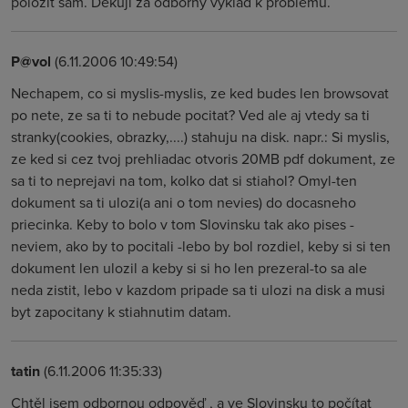
položit sám. Děkuji za odborný výklad k problému.
P@vol
(6.11.2006 10:49:54)
Nechapem, co si myslis-myslis, ze ked budes len browsovat
po nete, ze sa ti to nebude pocitat? Ved ale aj vtedy sa ti
stranky(cookies, obrazky,....) stahuju na disk. napr.: Si myslis,
ze ked si cez tvoj prehliadac otvoris 20MB pdf dokument, ze
sa ti to neprejavi na tom, kolko dat si stiahol? Omyl-ten
dokument sa ti ulozi(a ani o tom nevies) do docasneho
priecinka. Keby to bolo v tom Slovinsku tak ako pises -
neviem, ako by to pocitali -lebo by bol rozdiel, keby si si ten
dokument len ulozil a keby si si ho len prezeral-to sa ale
neda zistit, lebo v kazdom pripade sa ti ulozi na disk a musi
byt zapocitany k stiahnutim datam.
tatin
(6.11.2006 11:35:33)
Chtěl jsem odbornou odpověď , a ve Slovinsku to počítat