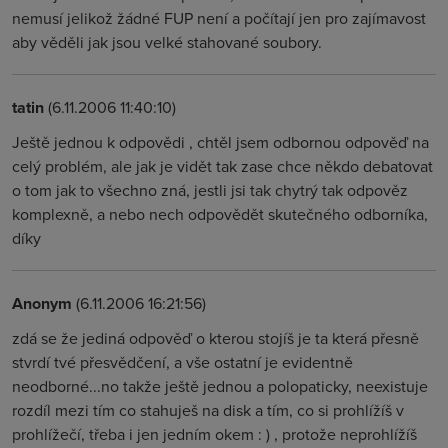
nemusí jelikož žádné FUP není a počítají jen pro zajímavost
aby věděli jak jsou velké stahované soubory.
tatin
(6.11.2006 11:40:10)
Ještě jednou k odpovědi , chtěl jsem odbornou odpověď na
celý problém, ale jak je vidět tak zase chce někdo debatovat
o tom jak to všechno zná, jestli jsi tak chytrý tak odpověz
komplexně, a nebo nech odpovědět skutečného odborníka,
díky
Anonym
(6.11.2006 16:21:56)
zdá se že jediná odpověď o kterou stojíš je ta která přesně
stvrdí tvé přesvědčení, a vše ostatní je evidentně
neodborné...no takže ještě jednou a polopaticky, neexistuje
rozdíl mezi tím co stahuješ na disk a tím, co si prohlížíš v
prohlížečí, třeba i jen jedním okem : ) , protože neprohlížíš