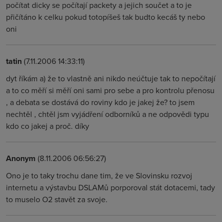
počítat dicky se počítají packety a jejich součet a to je
přičítáno k celku pokud totopíšeš tak budto kecáš ty nebo
oni
tatin
(7.11.2006 14:33:11)
dyt říkám a) že to vlastně ani nikdo neúčtuje tak to nepočítají
a to co měří si měří oni sami pro sebe a pro kontrolu přenosu
, a debata se dostává do roviny kdo je jakej že? to jsem
nechtěl , chtěl jsm vyjádření odborníků a ne odpovědi typu
kdo co jakej a proč. díky
Anonym
(8.11.2006 06:56:27)
Ono je to taky trochu dane tim, že ve Slovinsku rozvoj
internetu a výstavbu DSLAMů porporoval stát dotacemi, tady
to muselo O2 stavět za svoje.