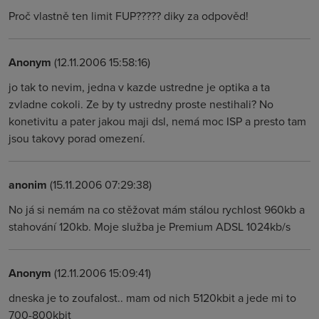
Proč vlastně ten limit FUP????? diky za odpověd!
Anonym
(12.11.2006 15:58:16)
jo tak to nevim, jedna v kazde ustredne je optika a ta
zvladne cokoli. Ze by ty ustredny proste nestihali? No
konetivitu a pater jakou maji dsl, nemá moc ISP a presto tam
jsou takovy porad omezení.
anonim
(15.11.2006 07:29:38)
No já si nemám na co stěžovat mám stálou rychlost 960kb a
stahování 120kb. Moje služba je Premium ADSL 1024kb/s
Anonym
(12.11.2006 15:09:41)
dneska je to zoufalost.. mam od nich 5120kbit a jede mi to
700-800kbit