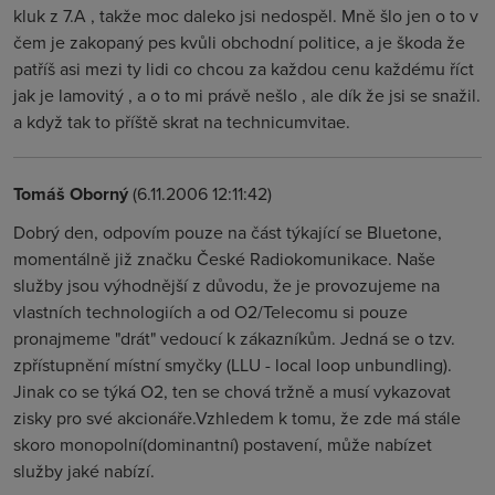
kluk z 7.A , takže moc daleko jsi nedospěl. Mně šlo jen o to v
čem je zakopaný pes kvůli obchodní politice, a je škoda že
patříš asi mezi ty lidi co chcou za každou cenu každému říct
jak je lamovitý , a o to mi právě nešlo , ale dík že jsi se snažil.
a když tak to příště skrat na technicumvitae.
Tomáš Oborný
(6.11.2006 12:11:42)
Dobrý den, odpovím pouze na část týkající se Bluetone,
momentálně již značku České Radiokomunikace. Naše
služby jsou výhodnější z důvodu, že je provozujeme na
vlastních technologiích a od O2/Telecomu si pouze
pronajmeme "drát" vedoucí k zákazníkům. Jedná se o tzv.
zpřístupnění místní smyčky (LLU - local loop unbundling).
Jinak co se týká O2, ten se chová tržně a musí vykazovat
zisky pro své akcionáře.Vzhledem k tomu, že zde má stále
skoro monopolní(dominantní) postavení, může nabízet
služby jaké nabízí.