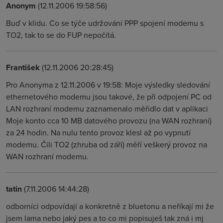
Anonym
(12.11.2006 19:58:56)
Buď v klidu. Co se týče udržování PPP spojení modemu s
TO2, tak to se do FUP nepočítá.
František
(12.11.2006 20:28:45)
Pro Anonyma z 12.11.2006 v 19:58: Moje výsledky sledování
ethernetového modemu jsou takové, že při odpojení PC od
LAN rozhraní modemu zaznamenalo měřidlo dat v aplikaci
Moje konto cca 10 MB datového provozu (na WAN rozhraní)
za 24 hodin. Na nulu tento provoz klesl až po vypnutí
modemu. Čili TO2 (zhruba od září) měří veškerý provoz na
WAN rozhraní modemu.
tatin
(7.11.2006 14:44:28)
odborníci odpovídají a konkretně z bluetonu a neříkají mi že
jsem lama nebo jaký pes a to co mi popisuješ tak zná i mj