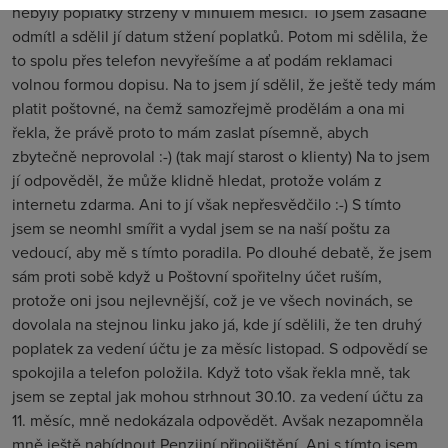
nebyly poplatky strženy v minulém měsíci. To jsem zásadně
odmítl a sdělil jí datum stžení poplatků. Potom mi sdělila, že
to spolu přes telefon nevyřešíme a ať podám reklamaci
volnou formou dopisu. Na to jsem jí sdělil, že ještě tedy mám
platit poštovné, na čemž samozřejmě prodělám a ona mi
řekla, že právě proto to mám zaslat písemně, abych
zbytečně neprovolal :-) (tak mají starost o klienty) Na to jsem
jí odpověděl, že může klidně hledat, protože volám z
internetu zdarma. Ani to jí však nepřesvědčilo :-) S tímto
jsem se neomhl smířit a vydal jsem se na naší poštu za
vedoucí, aby mě s tímto poradila. Po dlouhé debatě, že jsem
sám proti sobě když u Poštovní spořitelny účet ruším,
protože oni jsou nejlevnější, což je ve všech novinách, se
dovolala na stejnou linku jako já, kde jí sdělili, že ten druhý
poplatek za vedení účtu je za měsíc listopad. S odpovědí se
spokojila a telefon položila. Když toto však řekla mně, tak
jsem se zeptal jak mohou strhnout 30.10. za vedení účtu za
11. měsíc, mně nedokázala odpovědět. Avšak nezapomněla
mně ještě nabídnout Penzijní připojištění. Ani s tímto jsem