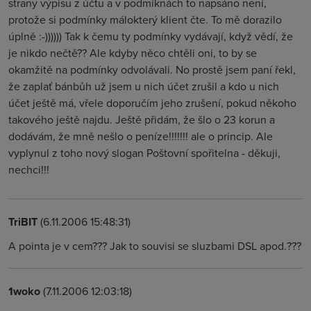
strany výpisu z účtu a v podmíknách to napsáno není,
protože si podmínky málokterý klient čte. To mě dorazilo
úplně :-)))))) Tak k čemu ty podmínky vydávají, když vědí, že
je nikdo nečtě?? Ale kdyby něco chtěli oni, to by se
okamžitě na podmínky odvolávali. No prostě jsem paní řekl,
že zaplať bánbůh už jsem u nich účet zrušil a kdo u nich
účet ještě má, vřele doporučím jeho zrušení, pokud někoho
takového ještě najdu. Ještě přidám, že šlo o 23 korun a
dodávám, že mně nešlo o peníze!!!!!!! ale o princip. Ale
vyplynul z toho nový slogan Poštovní spořitelna - děkuji,
nechci!!!
TriBIT
(6.11.2006 15:48:31)
A pointa je v cem??? Jak to souvisi se sluzbami DSL apod.???
1woko
(7.11.2006 12:03:18)