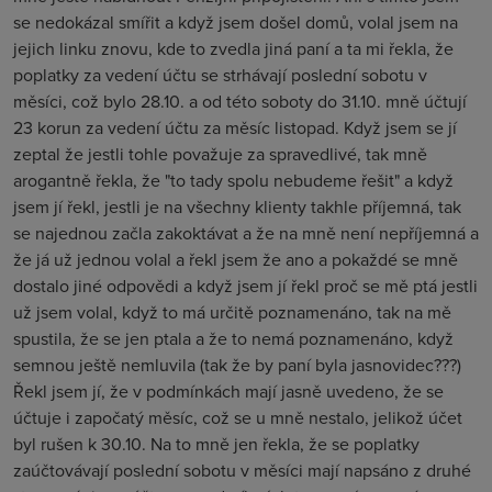
se nedokázal smířit a když jsem došel domů, volal jsem na
jejich linku znovu, kde to zvedla jiná paní a ta mi řekla, že
poplatky za vedení účtu se strhávají poslední sobotu v
měsíci, což bylo 28.10. a od této soboty do 31.10. mně účtují
23 korun za vedení účtu za měsíc listopad. Když jsem se jí
zeptal že jestli tohle považuje za spravedlivé, tak mně
arogantně řekla, že "to tady spolu nebudeme řešit" a když
jsem jí řekl, jestli je na všechny klienty takhle příjemná, tak
se najednou začla zakoktávat a že na mně není nepříjemná a
že já už jednou volal a řekl jsem že ano a pokaždé se mně
dostalo jiné odpovědi a když jsem jí řekl proč se mě ptá jestli
už jsem volal, když to má určitě poznamenáno, tak na mě
spustila, že se jen ptala a že to nemá poznamenáno, když
semnou ještě nemluvila (tak že by paní byla jasnovidec???)
Řekl jsem jí, že v podmínkách mají jasně uvedeno, že se
účtuje i započatý měsíc, což se u mně nestalo, jelikož účet
byl rušen k 30.10. Na to mně jen řekla, že se poplatky
zaúčtovávají poslední sobotu v měsíci mají napsáno z druhé