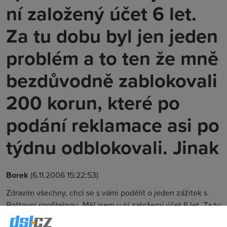
ní založený účet 6 let.
Za tu dobu byl jen jeden
problém a to ten že mně
bezdůvodně zablokovali
200 korun, které po
podání reklamace asi po
týdnu odblokovali. Jinak
Borek
(6.11.2006 15:22:53)
Zdravím všechny, chci se s vámi podělit o jeden zážitek s
Poštovní spořitelnou. Měl jsem u ní založený účet 6 let. Za tu
dobu byl jen jeden problém a to ten že mně bezdůvodně