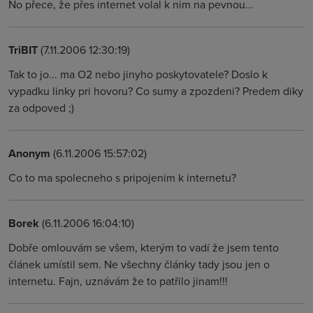
No přece, že přes internet volal k nim na pevnou...
TriBIT
(7.11.2006 12:30:19)
Tak to jo... ma O2 nebo jinyho poskytovatele? Doslo k
vypadku linky pri hovoru? Co sumy a zpozdeni? Predem diky
za odpoved ;)
Anonym
(6.11.2006 15:57:02)
Co to ma spolecneho s pripojenim k internetu?
Borek
(6.11.2006 16:04:10)
Dobře omlouvám se všem, kterým to vadí že jsem tento
článek umístil sem. Ne všechny články tady jsou jen o
internetu. Fajn, uznávám že to patřilo jinam!!!