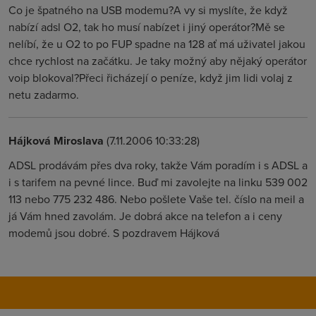
Co je špatného na USB modemu?A vy si myslíte, že když
nabízí adsl O2, tak ho musí nabízet i jiný operátor?Mě se
nelíbí, že u O2 to po FUP spadne na 128 ať má uživatel jakou
chce rychlost na začátku. Je taky možný aby nějaký operátor
voip blokoval?Přeci řicházejí o peníze, když jim lidi volaj z
netu zadarmo.
Hájková Miroslava
(7.11.2006 10:33:28)
ADSL prodávám přes dva roky, takže Vám poradím i s ADSL a
i s tarifem na pevné lince. Buď mi zavolejte na linku 539 002
113 nebo 775 232 486. Nebo pošlete Vaše tel. číslo na meil a
já Vám hned zavolám. Je dobrá akce na telefon a i ceny
modemů jsou dobré. S pozdravem Hájková