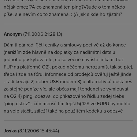
nějak omezí?A co znamená ten ping?Všude o tom někdo
píše, ale nevím co to znamená. :-(A jak a kde ho zjistím?
Anonym
(7.11.2006 21:28:13)
Dám ti pár rad: 1)čti ceníky a smlouvy poctivě až do konce
(narážím zde hlavně na doplatky za nadlimitní data u
jednoho poskytovatele, co se věčně chvástá linkami bez
FUP na platformě O2), pokud něčemu nerozumíš, tak se ptej,
třeba i zde na fóru, informace od prodejců ověřuj ještě jinde
- rádi kecají. 2) neber USB modem 3) u alternativců dostaneš
za stejné peníze víc, ale občas mají tendenci se vymlouvat
na O2 4) ping=odezva, do příkazového řádku zadej třeba
"ping dsl.cz" - čím menší, tím lepší 5) 128 ve FUPU by mohlo
na voip stačit, záleží také na použitém kodeku a odezvě
Joska
(8.11.2006 15:45:44)