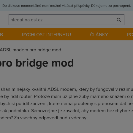
Do diskuse momentálně není možné vkládat příspěvky. Děkujeme za pochopení.
EB
RYCHLOST INTERNETU
ČLÁNKY
P
ADSL modem pro bridge mod
ro bridge mod
shanim nejaky kvalitni ADSL modem, ktery by fungoval v rezimu B
e by ridil router. Protoze mam uz plne zuby marneho snazeni o
ych si poridil zarizeni, ktere nema problemy s prenosem dat nebo
 vsak podminka. Samozrejme je zasadni, aby modem bezchybne z
 modem? Za vsechny odpovedi budu vdecny...