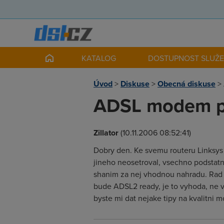
KATALOG
DOSTUPNOST SLUŽ
Úvod
>
Diskuse
>
Obecná diskuse
>
ADSL modem p
Zillator
(10.11.2006 08:52:41)
Dobry den. Ke svemu routeru Linksys 
jineho neosetroval, vsechno podstatn
shanim za nej vhodnou nahradu. Rad b
bude ADSL2 ready, je to vyhoda, ne
byste mi dat nejake tipy na kvalitni