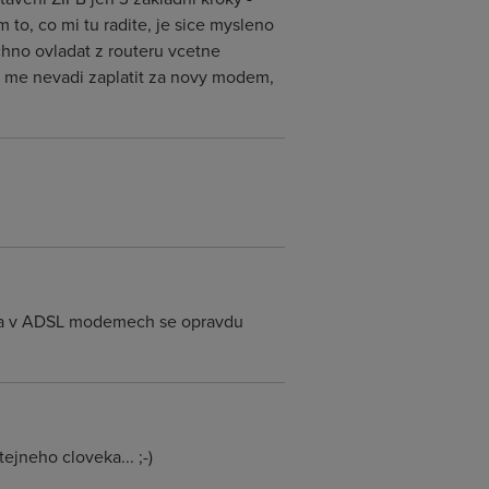
to, co mi tu radite, je sice mysleno
chno ovladat z routeru vcetne
le me nevadi zaplatit za novy modem,
ty a v ADSL modemech se opravdu
ejneho cloveka... ;-)