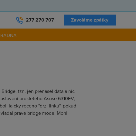
277 270 707
Zavoláme zpátky
ORADNA
ridge, tzn. jen prenasel data a nic
 nastaveni prokleteho Asuse 6310EV,
li laicky receno "drzi linku", pokud
vladal prave bridge mode. Mohli