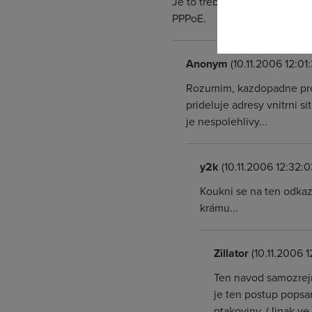
Je to treba jediny zpusob ja
PPPoE.
Anonym
(10.11.2006 12:01:
Rozumim, kazdopadne pro 
prideluje adresy vnitrni s
je nespolehlivy...
y2k
(10.11.2006 12:32:0
Koukni se na ten odka
krámu...
Zillator
(10.11.2006 1
Ten navod samozrej
je ten postup popsa
ptakoviny. (Jinak v