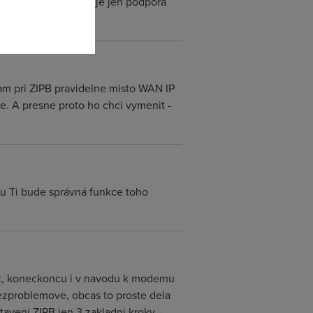
ter neumi. Vetsinou je jen podpora
am pri ZIPB pravidelne misto WAN IP
le. A presne proto ho chci vymenit -
u Ti bude správná funkce toho
at, koneckoncu i v navodu k modemu
ezproblemove, obcas to proste dela
aveni ZIPB jen 3 zakladni kroky -