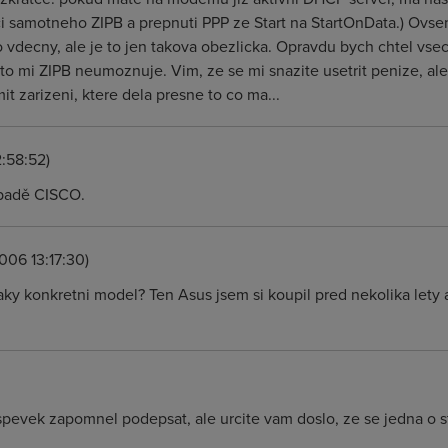
i samotneho ZIPB a prepnuti PPP ze Start na StartOnData.) Ovsem 
o vdecny, ale je to jen takova obezlicka. Opravdu bych chtel vse
a to mi ZIPB neumoznuje. Vim, ze se mi snazite usetrit penize, a
 zarizeni, ktere dela presne to co ma...
2:58:52)
ípadě CISCO.
2006 13:17:30)
jaky konkretni model? Ten Asus jsem si koupil pred nekolika le
ispevek zapomnel podepsat, ale urcite vam doslo, ze se jedna o st