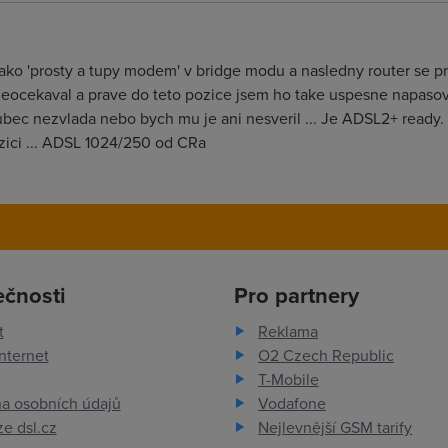
ko 'prosty a tupy modem' v bridge modu a nasledny router se pri
eocekaval a prave do teto pozice jsem ho take uspesne napasova
 vubec nezvlada nebo bych mu je ani nesveril ... Je ADSL2+ ready.
ozici ... ADSL 1024/250 od CRa
ečnosti
Pro partnery
t
Reklama
nternet
O2 Czech Republic
T-Mobile
a osobních údajů
Vodafone
e dsl.cz
Nejlevnější GSM tarify