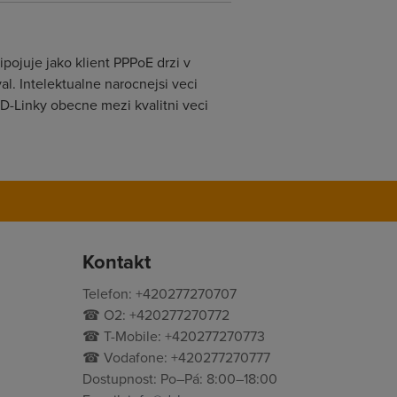
pojuje jako klient PPPoE drzi v
l. Intelektualne narocnejsi veci
 D-Linky obecne mezi kvalitni veci
Kontakt
Telefon: +420277270707
☎ O2: +420277270772
☎ T-Mobile: +420277270773
☎ Vodafone: +420277270777
Dostupnost: Po–Pá: 8:00–18:00