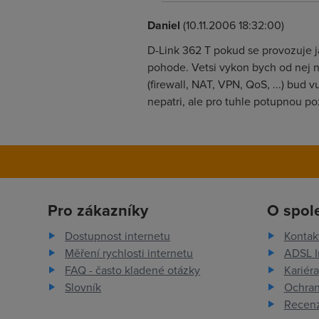
Daniel
(10.11.2006 18:32:00)
D-Link 362 T pokud se provozuje ja
pohode. Vetsi vykon bych od nej n
(firewall, NAT, VPN, QoS, ...) bud
nepatri, ale pro tuhle potupnou p
Pro zákazníky
O spol
Dostupnost internetu
Kontak
Měření rychlosti internetu
ADSL I
FAQ - často kladené otázky
Kariéra
Slovník
Ochran
Recenz