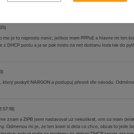
k spustit bridge na PPPoA pripojce, protoze tohle snad zadny rou
35)
me je to naprosto nanic, jelikoz mam PPPoE a hlavne mi ten kr
ite z DHCP poolu a ja se pak misto na net dostanu leda tak do pyt
3)
z, který poskytl NARGON a postupuj přesně dle návodu. Odměno
2:57:18)
me znam a ZIPB jsem nastavoval uz nekolikrat, vim co mam del
ny. Odmenou mi je, ze ten kram si dela co chce, obcas to jede b
e zkratce: pokud mate na modemu jiz aktivni DHCP server, ma nast