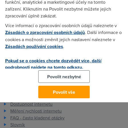
funkční, analytické a marketingové účely na tomto
zařízení. Kliknutím na Povolit nezbytné můžete jejich
Nargon
(16.11.2006 22:06:08)
zpracování úplně zakázat.
ANO
Více informací o zpracování osobních údajů naleznete v
Zásadách o zpracování osobních údajů
. Další informace o
cookies a možnosti změnit jejich nastavení naleznete v
Jindra
(16.11.2006 22:59:00)
Zásadách používání cookies
.
Dík.
Pokud se o cookies chcete dozvědět více, další
podrobnosti najdete na tomto odkazu.
Povolit nezbytné
Povolit vše
Pro zákazníky
Dostupnost internetu
Měření rychlosti internetu
FAQ - často kladené otázky
Slovník