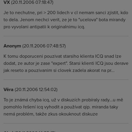
VX
(20.11.2006 07:18:47)
Je to nechutne, pri > 200 lidech v cl nemam sanci zjistit, kdo
to dela. Jenom nechci verit, ze je to "ucelova" bota mirandy
pro vyvolani antipatii k originalnimu icq.
Anonym
(20.11.2006 07:48:57)
K tomu doporuceni pouzivat starsiho klienta ICQ snad lze
dodat, ze autor je zase "expert". Starsi klienti ICQ jsou derave
jak reseto a pouzivanim si clovek zadela akorat na pr...
Věra
(20.11.2006 12:54:02)
To je známá chyba icq, už v diskuzích probíraly rady...u mě
pomohlo řešení icq vyhodit a používat qip. miranda taky
nemá problém, takže zkus okouknout diskuze