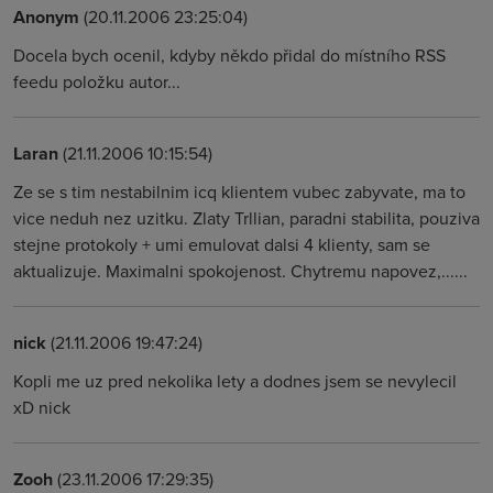
Anonym
(20.11.2006 23:25:04)
Docela bych ocenil, kdyby někdo přidal do místního RSS
feedu položku autor...
Laran
(21.11.2006 10:15:54)
Ze se s tim nestabilnim icq klientem vubec zabyvate, ma to
vice neduh nez uzitku. Zlaty Trllian, paradni stabilita, pouziva
stejne protokoly + umi emulovat dalsi 4 klienty, sam se
aktualizuje. Maximalni spokojenost. Chytremu napovez,......
nick
(21.11.2006 19:47:24)
Kopli me uz pred nekolika lety a dodnes jsem se nevylecil
xD nick
Zooh
(23.11.2006 17:29:35)