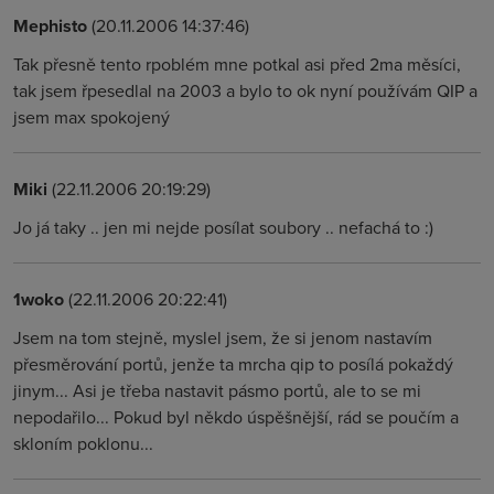
Mephisto
(20.11.2006 14:37:46)
Tak přesně tento rpoblém mne potkal asi před 2ma měsíci,
tak jsem řpesedlal na 2003 a bylo to ok nyní používám QIP a
jsem max spokojený
Miki
(22.11.2006 20:19:29)
Jo já taky .. jen mi nejde posílat soubory .. nefachá to :)
1woko
(22.11.2006 20:22:41)
Jsem na tom stejně, myslel jsem, že si jenom nastavím
přesměrování portů, jenže ta mrcha qip to posílá pokaždý
jinym... Asi je třeba nastavit pásmo portů, ale to se mi
nepodařilo... Pokud byl někdo úspěšnější, rád se poučím a
skloním poklonu...