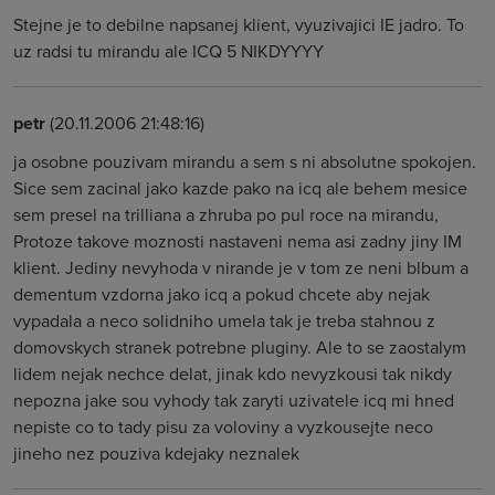
Stejne je to debilne napsanej klient, vyuzivajici IE jadro. To
uz radsi tu mirandu ale ICQ 5 NIKDYYYY
petr
(20.11.2006 21:48:16)
ja osobne pouzivam mirandu a sem s ni absolutne spokojen.
Sice sem zacinal jako kazde pako na icq ale behem mesice
sem presel na trilliana a zhruba po pul roce na mirandu,
Protoze takove moznosti nastaveni nema asi zadny jiny IM
klient. Jediny nevyhoda v nirande je v tom ze neni blbum a
dementum vzdorna jako icq a pokud chcete aby nejak
vypadala a neco solidniho umela tak je treba stahnou z
domovskych stranek potrebne pluginy. Ale to se zaostalym
lidem nejak nechce delat, jinak kdo nevyzkousi tak nikdy
nepozna jake sou vyhody tak zaryti uzivatele icq mi hned
nepiste co to tady pisu za voloviny a vyzkousejte neco
jineho nez pouziva kdejaky neznalek