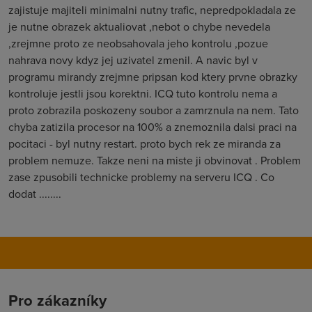
zajistuje majiteli minimalni nutny trafic, nepredpokladala ze
je nutne obrazek aktualiovat ,nebot o chybe nevedela
,zrejmne proto ze neobsahovala jeho kontrolu ,pozue
nahrava novy kdyz jej uzivatel zmenil. A navic byl v
programu mirandy zrejmne pripsan kod ktery prvne obrazky
kontroluje jestli jsou korektni. ICQ tuto kontrolu nema a
proto zobrazila poskozeny soubor a zamrznula na nem. Tato
chyba zatizila procesor na 100% a znemoznila dalsi praci na
pocitaci - byl nutny restart. proto bych rek ze miranda za
problem nemuze. Takze neni na miste ji obvinovat . Problem
zase zpusobili technicke problemy na serveru ICQ . Co
dodat ........
Pro zákazníky