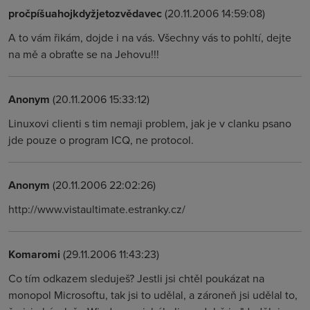
pročpíšuahojkdyžjetozvědavec
(20.11.2006 14:59:08)
A to vám řikám, dojde i na vás. Všechny vás to pohltí, dejte
na mě a obraťte se na Jehovu!!!
Anonym
(20.11.2006 15:33:12)
Linuxovi clienti s tim nemaji problem, jak je v clanku psano
jde pouze o program ICQ, ne protocol.
Anonym
(20.11.2006 22:02:26)
http://www.vistaultimate.estranky.cz/
Komaromi
(29.11.2006 11:43:23)
Co tím odkazem sleduješ? Jestli jsi chtěl poukázat na
monopol Microsoftu, tak jsi to udělal, a zároneň jsi udělal to,