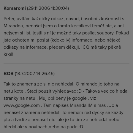
Komaromi
(29.11.2006 11:30:04)
Peter, uvítám každičký odkaz, návod, i osobní zkušenosti s
Mirandou, nenašel jsem o tomto kecálkovi téměř nic, a ani
nejsem si jist, jestli s ní je možné taky posílat soubory. Pokud
jste ochoten mi poslat (kdokoliv) informace, nebo nějaké
odkazy na informace, předem děkuji. ICQ mě taky pěkně
krká!
BOB
(13.7.2007 14:26:45)
Tak to znamena ze si nic nehledal. O mirande je toho na
netu kotel. Staci pouzit vyhledavac :D - Takova vec co hleda
stranky na netu . Muj oblibeny je google . viz
www.google.com . Tam napises Miranda IM a mas . Jo a
nenasel znamena nehledal. To nemam rad dycky se kazdy
pta a tvrdi ze nenasel nic ,ale je to tim ze nehledal,nebo
hledal ale v novinach,nebo na pude :D