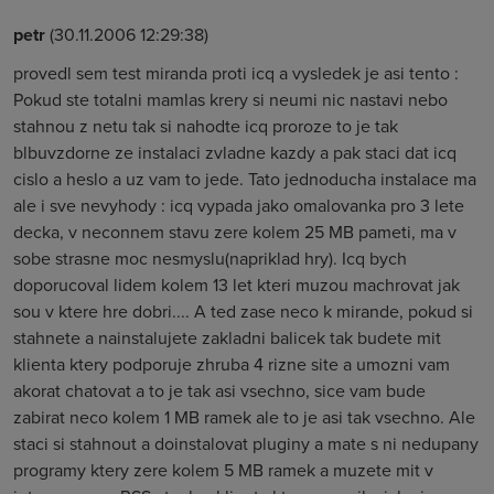
petr
(30.11.2006 12:29:38)
provedl sem test miranda proti icq a vysledek je asi tento :
Pokud ste totalni mamlas krery si neumi nic nastavi nebo
stahnou z netu tak si nahodte icq proroze to je tak
blbuvzdorne ze instalaci zvladne kazdy a pak staci dat icq
cislo a heslo a uz vam to jede. Tato jednoducha instalace ma
ale i sve nevyhody : icq vypada jako omalovanka pro 3 lete
decka, v neconnem stavu zere kolem 25 MB pameti, ma v
sobe strasne moc nesmyslu(napriklad hry). Icq bych
doporucoval lidem kolem 13 let kteri muzou machrovat jak
sou v ktere hre dobri.... A ted zase neco k mirande, pokud si
stahnete a nainstalujete zakladni balicek tak budete mit
klienta ktery podporuje zhruba 4 rizne site a umozni vam
akorat chatovat a to je tak asi vsechno, sice vam bude
zabirat neco kolem 1 MB ramek ale to je asi tak vsechno. Ale
staci si stahnout a doinstalovat pluginy a mate s ni nedupany
programy ktery zere kolem 5 MB ramek a muzete mit v