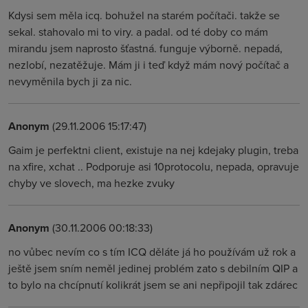
Kdysi sem měla icq. bohužel na starém počítači. takže se
sekal. stahovalo mi to viry. a padal. od té doby co mám
mirandu jsem naprosto šťastná. funguje výborně. nepadá,
nezlobí, nezatěžuje. Mám ji i teď když mám nový počítač a
nevyměnila bych ji za nic.
Anonym
(29.11.2006 15:17:47)
Gaim je perfektni client, existuje na nej kdejaky plugin, treba
na xfire, xchat .. Podporuje asi 10protocolu, nepada, opravuje
chyby ve slovech, ma hezke zvuky
Anonym
(30.11.2006 00:18:33)
no vůbec nevím co s tím ICQ děláte já ho používám už rok a
ještě jsem sním neměl jedinej problém zato s debilním QIP a
to bylo na chcípnutí kolikrát jsem se ani nepřipojil tak zdárec