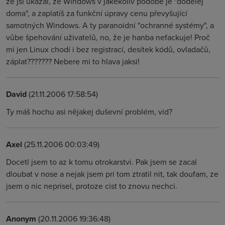
že jsi ukázal, že Windows v jakékoliv podobě je "dodělej
doma", a zaplatíš za funkční úpravy cenu převyšující
samotných Windows. A ty paranoidní "ochranné systémy", a
vůbe špehování uživatelů, no, že je hanba nefackuje! Proč
mi jen Linux chodí i bez registrací, desítek kódů, ovladačů,
záplat??????? Nebere mi to hlava jaksi!
David
(21.11.2006 17:58:54)
Ty máš hochu asi nějakej duševní problém, vid?
Axel
(25.11.2006 00:03:49)
Docetl jsem to az k tomu otrokarstvi. Pak jsem se zacal
dloubat v nose a nejak jsem pri tom ztratil nit, tak doufam, ze
jsem o nic neprisel, protoze cist to znovu nechci.
Anonym
(20.11.2006 19:36:48)