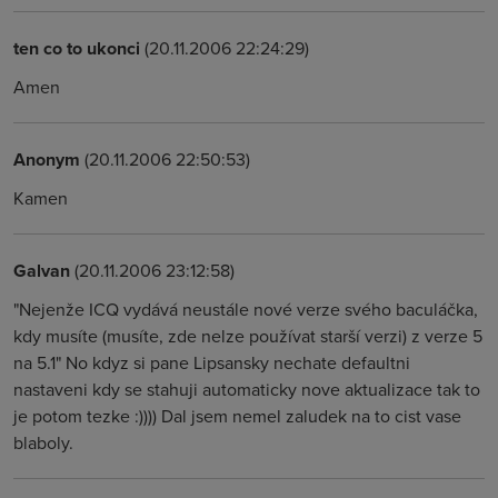
ten co to ukonci
(20.11.2006 22:24:29)
Amen
Anonym
(20.11.2006 22:50:53)
Kamen
Galvan
(20.11.2006 23:12:58)
"Nejenže ICQ vydává neustále nové verze svého baculáčka,
kdy musíte (musíte, zde nelze používat starší verzi) z verze 5
na 5.1" No kdyz si pane Lipsansky nechate defaultni
nastaveni kdy se stahuji automaticky nove aktualizace tak to
je potom tezke :)))) Dal jsem nemel zaludek na to cist vase
blaboly.