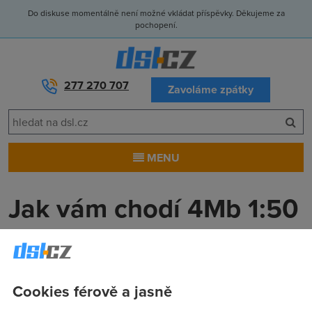
Do diskuse momentálně není možné vkládat příspěvky. Děkujeme za
pochopení.
277 270 707
Zavoláme zpátky
MENU
Jak vám chodí 4Mb 1:50
no FUP ?
Rouchi
(1.12.2006 08:55:37)
Cookies férově a jasně
Zdravim, jak chodí tento tarif ? jaká je tak rychlost, pingy,