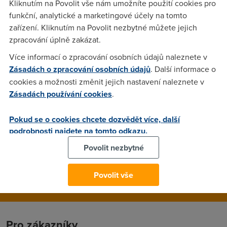
Kliknutím na Povolit vše nám umožníte použití cookies pro
sabilita ? můj poskytovatel GTS novera, předpokládám, že
funkční, analytické a marketingové účely na tomto
více lidí tady bude mít přímo modrý mor O2, pište všichni,
zařízení. Kliknutím na Povolit nezbytné můžete jejich
díky
zpracování úplně zakázat.
Více informací o zpracování osobních údajů naleznete v
Anonym
(3.12.2006 17:43:04)
Zásadách o zpracování osobních údajů
. Další informace o
cookies a možnosti změnit jejich nastavení naleznete v
o2 4 mb s fup stabilne kolem 2.9 mb
Zásadách používání cookies
.
pchb
(4.12.2006 10:40:47)
Pokud se o cookies chcete dozvědět více, další
podrobnosti najdete na tomto odkazu.
bohužel nemam modrý mor o2 mam coprosis a o2 fup 8 giga
přetáhnu asi za 5 hodin he he
Povolit nezbytné
Povolit vše
Pro zákazníky