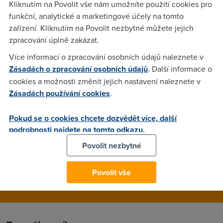
Kliknutím na Povolit vše nám umožníte použití cookies pro
funkční, analytické a marketingové účely na tomto
zařízení. Kliknutím na Povolit nezbytné můžete jejich
Anonym
(3.12.2006 11:17:30)
zpracování úplně zakázat.
Alcatel Speedtouche 510i Cisco 876
Více informací o zpracování osobních údajů naleznete v
Zásadách o zpracování osobních údajů
. Další informace o
cookies a možnosti změnit jejich nastavení naleznete v
Anonym
(3.12.2006 17:41:46)
Zásadách používání cookies
.
na torrenty prd lepsi je ++DC
Pokud se o cookies chcete dozvědět více, další
podrobnosti najdete na tomto odkazu.
Ty si chytrej, vid?
(3.12.2006 18:20:00)
Povolit nezbytné
Tak leda na stary veci a cesky veci...
Povolit vše