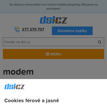
Do diskuse momentálně není možné vkládat příspěvky. Děkujeme za
pochopení.
277 270 707
Zavoláme zpátky
MENU
modem
Joe
(3.12.2006 10:54:49)
Dobrý den.Chci si koupit nový ADSL modem,který by byl
vhodný na stahování přes torrenty.Jaký by jste mi
Cookies férově a jasně
doporučily??Předem dík.