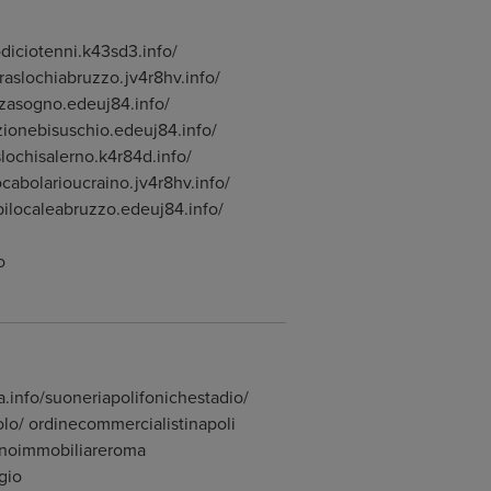
diciotenni.k43sd3.info/
raslochiabruzzo.jv4r8hv.info/
zzasogno.edeuj84.info/
azionebisuschio.edeuj84.info/
slochisalerno.k4r84d.info/
cabolarioucraino.jv4r8hv.info/
bilocaleabruzzo.edeuj84.info/
o
info/suoneriapolifonichestadio/
rolo/ ordinecommercialistinapoli
sinoimmobiliareroma
gio