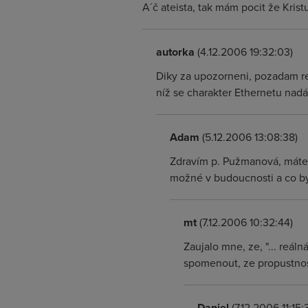
A´č ateista, tak mám pocit že Kristus
autorka
(4.12.2006 19:32:03)
Diky za upozorneni, pozadam re
níž se charakter Ethernetu nadále
Adam
(5.12.2006 13:08:38)
Zdravím p. Pužmanová, máte n
možné v budoucnosti a co by 
mt
(7.12.2006 10:32:44)
Zaujalo mne, ze, "... reálná
spomenout, ze propustnost
Daniel
(7.12.2006 11:15: