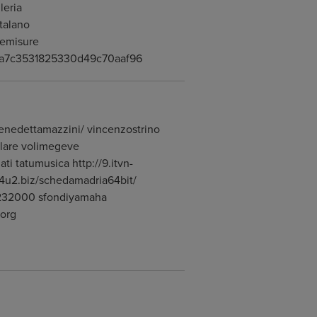
leria
talano
llemisure
2c177a7c3531825330d49c70aaf96
enedettamazzini/ vincenzostrino
alare volimegeve
i tatumusica http://9.itvn-
s4u2.biz/schedamadria64bit/
ge3232000 sfondiyamaha
iorg