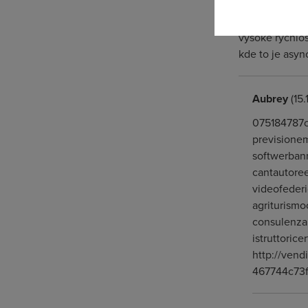
400Mbit vezme
v cem je probl
vysoké rychlos
kde to je asyn
Aubrey
(15.
075184787c0
previsionem
softwerbann
cantautoree
videofederi
agriturismo
consulenzap
istruttoric
http://vend
467744c73