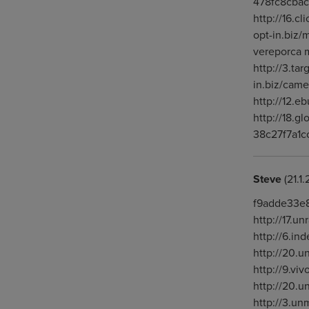
478fc8cba
http://16.c
opt-in.biz/
vereporca m
http://3.ta
in.biz/came
http://12.
http://18.g
38c27f7a1
Steve
(21.1
f9adde33e8
http://17.u
http://6.i
http://20.
http://9.vi
http://20.u
http://3.un