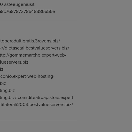
0 asteeugeniusit
98e268c768787278548386656e
operadultigratis.3ravens.biz/
://dietascarl.bestvalueservers.biz/
 http://gommemarche.expert-web-
lueservers.biz
iz
rconio.expert-web-hosting-
biz
ting.biz
ng.biz/ corsiditeatroapistoia.expert-
ltilaterali2003.bestvalueservers.biz/