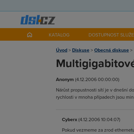
KATALOG
DOSTUPNOST SLUŽ
Úvod
>
Diskuse
>
Obecná diskuse
>
Multigigabitové
Anonym
(4.12.2006 00:00:00)
Nárůst propustnosti sítí je v dnešní 
rychlosti v mnoha případech jsou mi
Cyberx
(4.12.2006 10:04:07)
Pokud vezmeme za zrod ethernetu, j