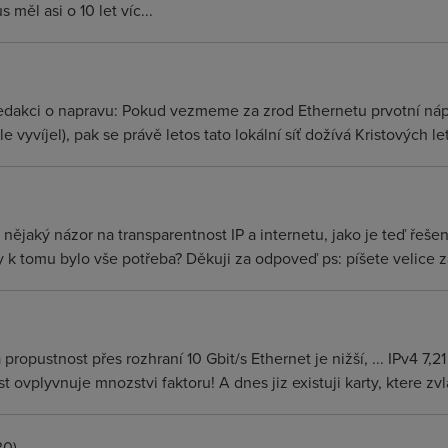
 měl asi o 10 let víc...
dakci o napravu: Pokud vezmeme za zrod Ethernetu prvotní náp
 vyvíjel), pak se právě letos tato lokální síť dožívá Kristových let
ějaký názor na transparentnost IP a internetu, jako je teď řešeno
k tomu bylo vše potřeba? Děkuji za odpoveď ps: píšete velice z
 propustnost přes rozhraní 10 Gbit/s Ethernet je nižší, ... IPv4 7,21
 ovplyvnuje mnozstvi faktoru! A dnes jiz existuji karty, ktere 
30)