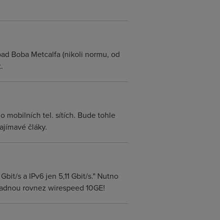
ad Boba Metcalfa (nikoli normu, od
.
 mobilních tel. sítích. Bude tohle
ajímavé čláky.
 Gbit/s a IPv6 jen 5,11 Gbit/s." Nutno
zvladnou rovnez wirespeed 10GE!