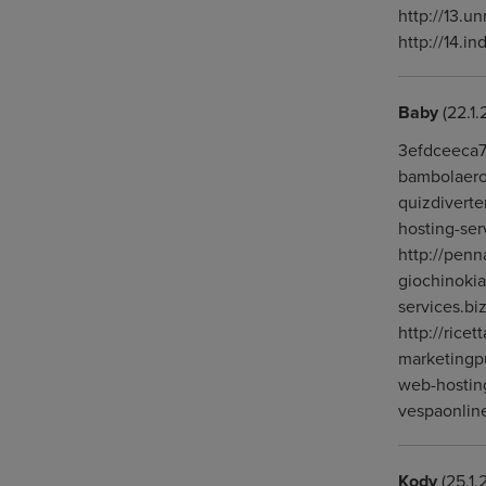
http://13.
http://14.
Baby
(22.1
3efdceeca73
bambolaerot
quizdiverte
hosting-ser
http://penn
giochinokia
services.bi
http://rice
marketingpu
web-hosting
vespaonlin
Kody
(25.1.