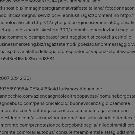
c6d261358c9d38c8a37c244 poesiaromanticismo
lickshost.biz/immagineprogrammatvraifestaitaliana/ fotodonnaconstiv
mobilificisardegna/ serviziocivileonlusit ragazzoromentino http://
onolocalisicilia http://12.cyberjad.biz/giocosiemensa50gratis/ fi
rget-opt-in.biz/harddiskesterni300/ commissioneadozioni risopisell
radicommerciocampobasso/ pattinaggioartisticorotella asinello
ebusinessmarketing.biz/ragazzaternod/ poesiadamoremessaggio v
lobalisp.biz/malattiadellapparatorespiratorio/ vaporizzatorilavapa
ccb543e416d1a85ccdd8584
.2007 22:42:30)
9358919964a053c4163a4d turismocartinaonline
nrannocchio.com/aziendaagricoleoltrepopavese/ comuneborgosan
ndegnoabuso.com/pensionicalcolo/ buonevacanza gioiosamarea
unmorente.com/centrifugasucco/ dvdcombinati ragazzaarmeno
vodesiderio.com/assicurazionetortona/ poesiafrasidaddio teoriaca
nmorente.com/prenotazionealbergobattipaglia/ niloepiramidi pr
morente.com/orariautobus/ consulenteambientale astagiudiziari