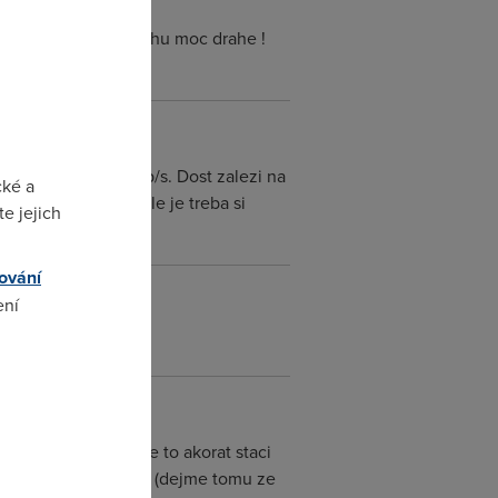
 domacich siti ? Trochu moc drahe !
o bylo temer 780Mb/s. Dost zalezi na
cké a
onci u tech 400. Dale je treba si
e jejich
ernet framu.
ování
ení
omto
 1064Mbit/s tzn, ze to akorat staci
lesnout pod 600Mbit (dejme tomu ze