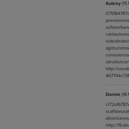
Aubrey
(15.
075184787c0
previsionem
softwerbann
cantautoree
videofederi
agriturismo
consulenzap
istruttoric
http://vend
467744c73
Donnie
(18.
cf72a16787
scaffaleusa
altomilanes
http://19.d