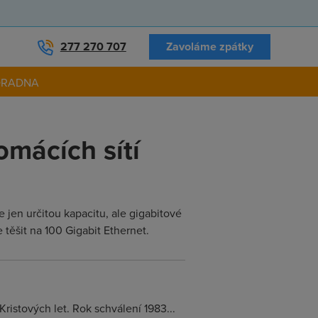
277 270 707
Zavoláme zpátky
ORADNA
omácích sítí
 jen určitou kapacitu, ale gigabitové
ěšit na 100 Gigabit Ethernet.
ristových let. Rok schválení 1983...