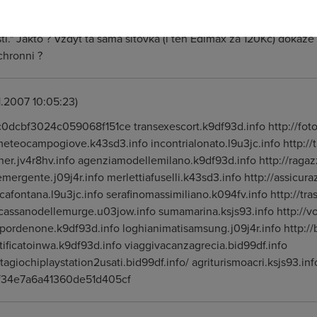
 zvuk ale to opravdu hodne prehanim) praxe ukazuje ze to 600
em ? A dotaz na zaver: "Ethernet je asynchronní technologie, co
ti." Jakto ? Vzdyt ta sama sitovka (i ten Edimax za 120Kc) dokaze p
chronni ?
1.2007 10:05:23)
dcbf3024c059068f151ce transexescort.k9df93d.info http://foto
eteocampogiove.k43sd3.info incontrialonato.l9u3jc.info http://t
er.jv4r8hv.info agenziamodellemilano.k9df93d.info http://raga
mergente.j09j4r.info merlettiafuselli.k43sd3.info http://assicur
cafontana.l9u3jc.info serafinomassimiliano.k094fv.info http://tra
cassanodellemurge.u03jow.info sumamarina.ksjs93.info http://vo
ordenone.k9df93d.info loghianimatisamsung.j09j4r.info http://
ertificatoinwa.k9df93d.info viaggivacanzagrecia.bid99df.info
itagiochiplaystation2usati.bid99df.info/ agriturismoacri.ksjs93.inf
f34e7a6a41360de51d405cf