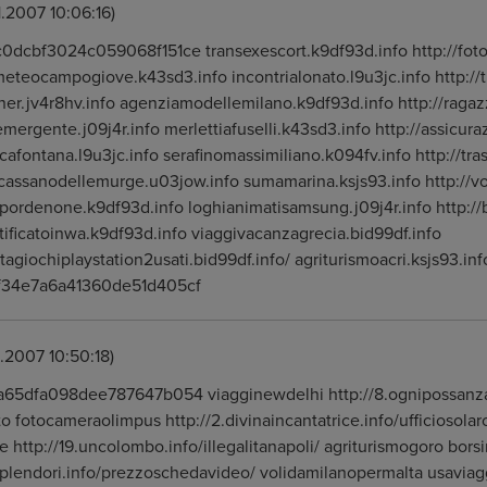
1.2007 10:06:16)
dcbf3024c059068f151ce transexescort.k9df93d.info http://foto
eteocampogiove.k43sd3.info incontrialonato.l9u3jc.info http://t
er.jv4r8hv.info agenziamodellemilano.k9df93d.info http://raga
mergente.j09j4r.info merlettiafuselli.k43sd3.info http://assicur
cafontana.l9u3jc.info serafinomassimiliano.k094fv.info http://tra
cassanodellemurge.u03jow.info sumamarina.ksjs93.info http://vo
ordenone.k9df93d.info loghianimatisamsung.j09j4r.info http://
ertificatoinwa.k9df93d.info viaggivacanzagrecia.bid99df.info
itagiochiplaystation2usati.bid99df.info/ agriturismoacri.ksjs93.inf
f34e7a6a41360de51d405cf
1.2007 10:50:18)
a65dfa098dee787647b054 viagginewdelhi http://8.ognipossanza.
to fotocameraolimpus http://2.divinaincantatrice.info/ufficiosola
e http://19.uncolombo.info/illegalitanapoli/ agriturismogoro bor
isplendori.info/prezzoschedavideo/ volidamilanopermalta usaviag