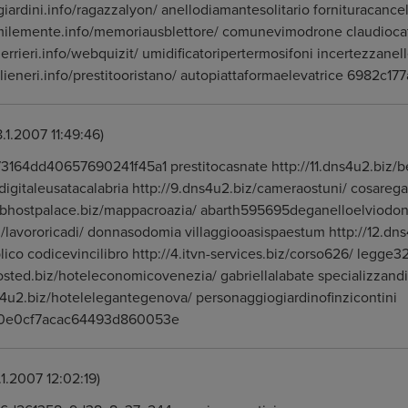
giardini.info/ragazzalyon/ anellodiamantesolitario fornituracancel
umilemente.info/memoriausblettore/ comunevimodrone claudioca
uerrieri.info/webquizit/ umidificatoripertermosifoni incertezzane
gilieneri.info/prestitooristano/ autopiattaformaelevatrice 698
8.1.2007 11:49:46)
3164dd40657690241f45a1 prestitocasnate http://11.dns4u2.biz/b
igitaleusatacalabria http://9.dns4u2.biz/cameraostuni/ cosareg
ebhostpalace.biz/mappacroazia/ abarth595695deganelloelviodonat
z/lavororicadi/ donnasodomia villaggiooasispaestum http://12.dn
lico codicevincilibro http://4.itvn-services.biz/corso626/ leg
hosted.biz/hoteleconomicovenezia/ gabriellalabate specializzand
s4u2.biz/hotelelegantegenova/ personaggiogiardinofinzicontini
0e0cf7acac64493d860053e
.1.2007 12:02:19)