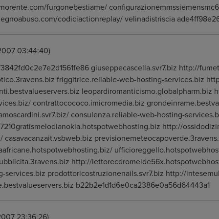
unmorente.com/furgonebestiame/ configurazionemmssiemensmc6
indegnoabuso.com/codiciactionreplay/ velinadistriscia ade4ff
.2007 03:44:40)
842fd0c2e7e2d1561fe86 giuseppecascella.svr7.biz http://fumett
ico.3ravens.biz friggitrice.reliable-web-hosting-services.biz http
nti.bestvalueservers.biz leopardiromanticismo.globalpharm.biz
vices.biz/ contrattocococo.imicromedia.biz grondeinrame.bestva
amoscardini.svr7.biz/ consulenza.reliable-web-hosting-services.b
7210gratismelodianokia.hotspotwebhosting.biz http://ossidodizi
z/ casavacanzait.vsbweb.biz previsionemeteocapoverde.3ravens.
ttaafricane.hotspotwebhosting.biz/ ufficioreggello.hotspotwebhos
bblicita.3ravens.biz http://lettorecdromeide56x.hotspotwebhosti
-services.biz prodottoricostruzionenails.svr7.biz http://intesemu
e.bestvalueservers.biz b22b2e1d1d6e0ca2386e0a56d64443a1
2007 23:36:26)