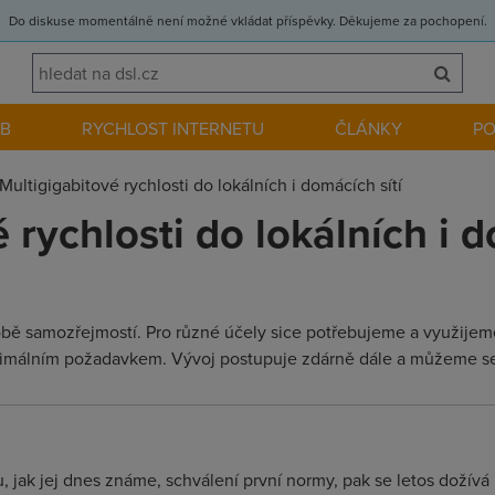
Do diskuse momentálně není možné vkládat příspěvky. Děkujeme za pochopení.
EB
RYCHLOST INTERNETU
ČLÁNKY
P
Multigigabitové rychlosti do lokálních i domácích sítí
 rychlosti do lokálních i d
době samozřejmostí. Pro různé účely sice potřebujeme a využijeme
nimálním požadavkem. Vývoj postupuje zdárně dále a můžeme se t
ak jej dnes známe, schválení první normy, pak se letos dožívá K