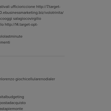
ali ufficioriccione http://7.target-
10.ebusinessmarketing.biz/volotrinita/
scooggi salagiocovirgilio
o http://14.target-opt-
ololastminute
vimenti
lorenzo giochicellularenodialer
pitalbudgeting
opostadacquisto
aastapiemonte