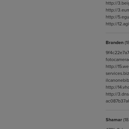
http://3.bei
http://3.e
http://5.eg
http://12.a
Branden
(1
9f4c22e7a7
fotocamerad
http://15.w
services.bi
ilcanonebib
http://14.v
http://3.dn
ac087b37a
Shamar
(18