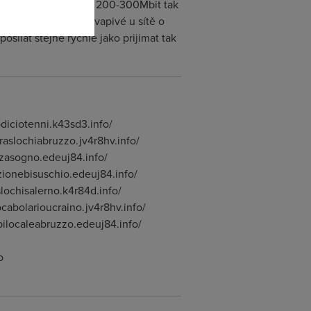
Mbit nejede ale tak 200-300Mbit tak
ž se může zdát překvapivé u sítě o
osilat stejne rychle jako prijimat tak
diciotenni.k43sd3.info/
raslochiabruzzo.jv4r8hv.info/
zzasogno.edeuj84.info/
azionebisuschio.edeuj84.info/
slochisalerno.k4r84d.info/
cabolarioucraino.jv4r8hv.info/
bilocaleabruzzo.edeuj84.info/
o