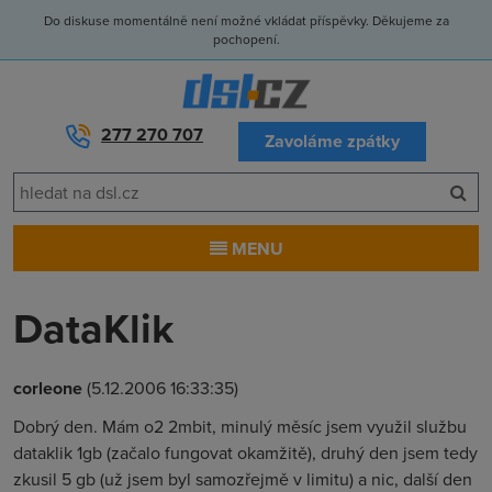
Do diskuse momentálně není možné vkládat příspěvky. Děkujeme za
pochopení.
277 270 707
Zavoláme zpátky
MENU
DataKlik
corleone
(5.12.2006 16:33:35)
Dobrý den. Mám o2 2mbit, minulý měsíc jsem využil službu
dataklik 1gb (začalo fungovat okamžitě), druhý den jsem tedy
zkusil 5 gb (už jsem byl samozřejmě v limitu) a nic, další den