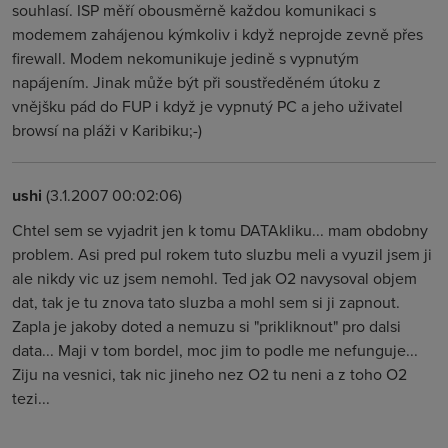
souhlasí. ISP měří obousměrně každou komunikaci s
modemem zahájenou kýmkoliv i když neprojde zevně přes
firewall. Modem nekomunikuje jedině s vypnutým
napájením. Jinak může být při soustředěném útoku z
vnějšku pád do FUP i když je vypnutý PC a jeho uživatel
browsí na pláži v Karibiku;-)
ushi
(3.1.2007 00:02:06)
Chtel sem se vyjadrit jen k tomu DATAkliku... mam obdobny
problem. Asi pred pul rokem tuto sluzbu meli a vyuzil jsem ji
ale nikdy vic uz jsem nemohl. Ted jak O2 navysoval objem
dat, tak je tu znova tato sluzba a mohl sem si ji zapnout.
Zapla je jakoby doted a nemuzu si "prikliknout" pro dalsi
data... Maji v tom bordel, moc jim to podle me nefunguje...
Ziju na vesnici, tak nic jineho nez O2 tu neni a z toho O2
tezi...