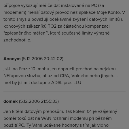
přípojce vykazují měřiče dat instalované na PC (za
modemem) menší datový provoz než aplikace Moje Konto. V
tomto smyslu považuji očekávané zvýšení datových limitů u
koncových zákazníků TO2 za částečnou kompenzaci
"zpřesněného měření", které současné limity výrazně
znehodnotilo.
Anonym
(5.12.2006 20:42:02)
jsi-li na Praze 10, mohu jen doprucit prechod na nejakou
NEfupovou sluzbu, at uz od CRA, Volneho nebo jinych....
mel by jsi mit dostupne ADSL pres LLU
domek
(5.12.2006 21:55:33)
Jen k těm datovým přenosům. Tak kolem 1:4 je vzájemný
poměr toků dat na WAN rozhraní modemu při běžném
použití PC. Ty Vámi udávané hodnoty s tím jak vidno