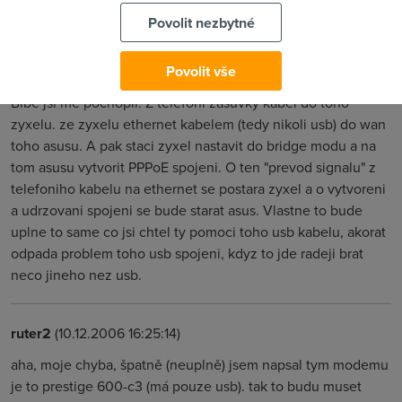
modem, takže tam nemohu rovnou zapojit připojku do WAN
Povolit nezbytné
Nargon
(10.12.2006 13:00:59)
Povolit vše
Blbe jsi me pochopil. Z telefoni zasuvky kabel do toho
zyxelu. ze zyxelu ethernet kabelem (tedy nikoli usb) do wan
toho asusu. A pak staci zyxel nastavit do bridge modu a na
tom asusu vytvorit PPPoE spojeni. O ten "prevod signalu" z
telefoniho kabelu na ethernet se postara zyxel a o vytvoreni
a udrzovani spojeni se bude starat asus. Vlastne to bude
uplne to same co jsi chtel ty pomoci toho usb kabelu, akorat
odpada problem toho usb spojeni, kdyz to jde radeji brat
neco jineho nez usb.
ruter2
(10.12.2006 16:25:14)
aha, moje chyba, špatně (neuplně) jsem napsal tym modemu
je to prestige 600-c3 (má pouze usb). tak to budu muset