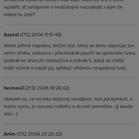
vyjádřit, ať netápeme v nedůstojné neznalosti s kým že
máme tu čest?
Azazel
(17.12.2006 11:10:49)
Velmi pěkně napsáno, knižní styl, který se dnes objevuje jen
velmi zřídka, dokonce i přechodník použit ve správném tvaru
(jednak se dnes již nepouživá a jednak ti, kdož se chtějí
tvářit učeně a napíší jej, aplikují většinou nesprávný tvar).
hermes3
(21.12.2006 18:28:42)
obavam se, ze na toto dotycny neodpovi, neb jsa kymkoli, z
tveho vyctu, je rozumu mdleho a drzosti prevelike :-)) skoda
slov :-(
Anim
(17.12.2006 20:20:22)