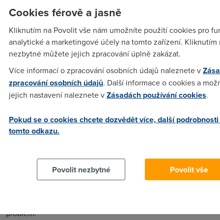
O tom sledovani mas docela pravdu - uzly v p2p sitich
Cookies férově a jasně
prolizaji boti agentur ktere se zivi vyhledavanim nelegalniho
Kliknutím na Povolit vše nám umožníte použití cookies pro fu
sdileni a automaticky jsou schopni zjistovat a predavat
analytické a marketingové účely na tomto zařízení. Kliknutím 
informace o uzivatelich.
nezbytné můžete jejich zpracování úplně zakázat.
Více informací o zpracování osobních údajů naleznete v
Zása
Anonym
(16.12.2006 10:37:02)
zpracování osobních údajů
. Další informace o cookies a mož
O napíchnutém PC to může platit pro M$. Tam byste se
jejich nastavení naleznete v
Zásadách používání cookies
.
mohli dočkat časem toho, že to stahování za vás udělá OS i
bez vašeho vědomí a pak vás práskne. Na skutečných OS
Pokud se o cookies chcete dozvědět více, další podrobnosti
poskytujících zdrojáky však sotva. To by neprodali licenci ani
tomto odkazu.
na jeden kus.
Povolit nezbytné
Povolit vše
Anonym
(16.12.2006 11:45:07)
Hlavne nepouzivat nelegalni OS - pocitam ze tady ma tak 1%
windows legalne, ti co maji Linux/BSD, apod nemaji
problem.