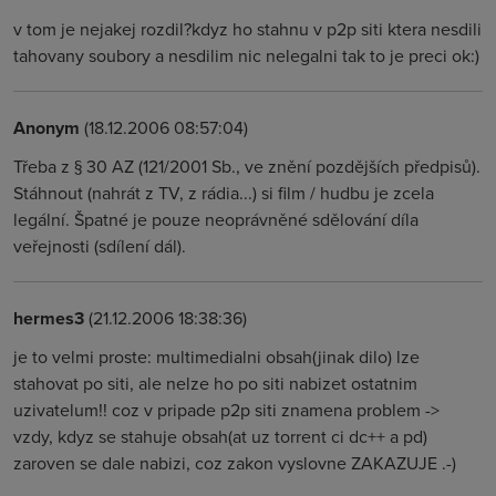
v tom je nejakej rozdil?kdyz ho stahnu v p2p siti ktera nesdili
tahovany soubory a nesdilim nic nelegalni tak to je preci ok:)
Anonym
(18.12.2006 08:57:04)
Třeba z § 30 AZ (121/2001 Sb., ve znění pozdějších předpisů).
Stáhnout (nahrát z TV, z rádia...) si film / hudbu je zcela
legální. Špatné je pouze neoprávněné sdělování díla
veřejnosti (sdílení dál).
hermes3
(21.12.2006 18:38:36)
je to velmi proste: multimedialni obsah(jinak dilo) lze
stahovat po siti, ale nelze ho po siti nabizet ostatnim
uzivatelum!! coz v pripade p2p siti znamena problem ->
vzdy, kdyz se stahuje obsah(at uz torrent ci dc++ a pd)
zaroven se dale nabizi, coz zakon vyslovne ZAKAZUJE .-)