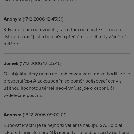
Anonym
(17.12.2006 12:45:31)
Když něčemu nerozumíte, tak o tom nemluvte s takovou
jistotou a raději si o tom něco přečtěte. Jestli tedy záměrně
nelžete.
domek
(17.12.2006 12:55:46)
O subjektu který nemá na krabicovou verzi nelze tvrdit, že je
prosperující;-) A zakoupením se poměr pořizovací ceny s
užitnou hodnotou téměř neovlivní, ať jde o osobní, či
výdělečné použití.
Anonym
(18.12.2006 09:02:01)
Kupovat krabici je ta nejhorsi varianta nakupu SW. To plati
jak pro Linux ale i pro M$ produkty - u krabic jsou ty nejhorsi