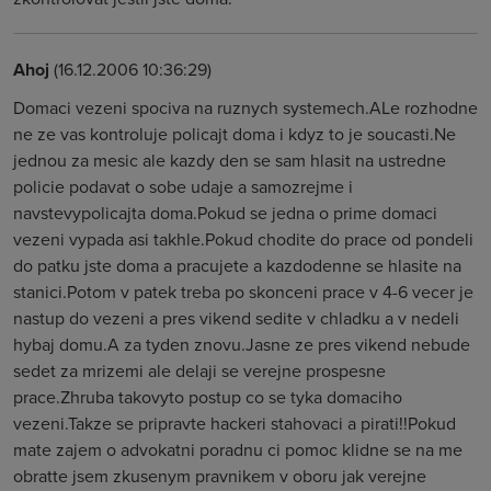
Ahoj
(16.12.2006 10:36:29)
Domaci vezeni spociva na ruznych systemech.ALe rozhodne
ne ze vas kontroluje policajt doma i kdyz to je soucasti.Ne
jednou za mesic ale kazdy den se sam hlasit na ustredne
policie podavat o sobe udaje a samozrejme i
navstevypolicajta doma.Pokud se jedna o prime domaci
vezeni vypada asi takhle.Pokud chodite do prace od pondeli
do patku jste doma a pracujete a kazdodenne se hlasite na
stanici.Potom v patek treba po skonceni prace v 4-6 vecer je
nastup do vezeni a pres vikend sedite v chladku a v nedeli
hybaj domu.A za tyden znovu.Jasne ze pres vikend nebude
sedet za mrizemi ale delaji se verejne prospesne
prace.Zhruba takovyto postup co se tyka domaciho
vezeni.Takze se pripravte hackeri stahovaci a pirati!!Pokud
mate zajem o advokatni poradnu ci pomoc klidne se na me
obratte jsem zkusenym pravnikem v oboru jak verejne