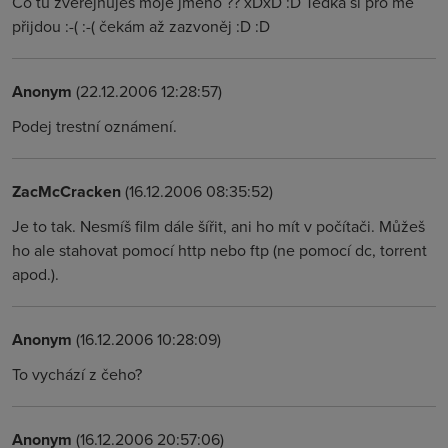
Co tu zveřejnuješ moje jméno ?? xDxD :D Tědka si pro mě
přijdou :-( :-( čekám až zazvoněj :D :D
Anonym
(22.12.2006 12:28:57)
Podej trestní oznámení.
ZacMcCracken
(16.12.2006 08:35:52)
Je to tak. Nesmíš film dále šířit, ani ho mít v počítači. Můžeš
ho ale stahovat pomocí http nebo ftp (ne pomocí dc, torrent
apod.).
Anonym
(16.12.2006 10:28:09)
To vychází z čeho?
Anonym
(16.12.2006 20:57:06)