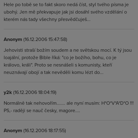
Hele po tobě se to fakt skoro nedá číst, styl tvého písma je
ubohý. Jen mě překvapuje jak jsi dosáhl svého vzdělání o
kterém nás tady všechny přesvědčuješ...
Anonym
(16.12.2006 15:47:58)
Jehovisti straší božím soudem a ne světskou mocí. K tý jsou
loajální, protože Bible říká: "co je božího, bohu, co je
královo, králi". Proto se nesnášeli s komunisty, kteří
neuznávají obojí a tak nevěděli komu lézt do...
y2k
(16.12.2006 18:04:19)
Normálně tak nehovořím....... ale nyní musím: H*O*V*A*D*O !!!
PS,- raději se nauč česky, magore....
Anonym
(16.12.2006 18:17:55)