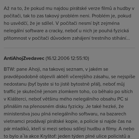
Až na to, že pokud mu najdou pirátské verze filmů a hudby v
počítači, tak to zas takový problém neni. Problém je, pokud
ho usvědčí, že je sdílel. V počítači nesmí být zejména
nelegální software a cracky, neboť u nich je pouhá fyzická
přítomnost v počítači důvodem zahájení trestního stíhání...
AntiAhojZvedavec
(16.12.2006 12:55:10)
BTW: pane Ahoji, na takovej seznam, v jakém se
pravděpodobně objevili aktéři včerejšího zásahu, se nejspíše
nedostanu (byť byste si to jistě bytostně přál), neboť můj
traffic je skutečně jenom zlomkem toho, co běhalo po sítích
v Klášterci, neboť většinu mého nelegálního obsahu PC si
přináším na přenosném disku fyzicky. Je také hezké, že
ministerstva jsou plná nelegálního softwaru, na bazarech
vietnamci prodávají pirátské kopie, a policie si najde čas na
pár mladíků, kteří si mezi sebou sdílejí hudbu a filmy. A nebo
to bylo a`la akce Kryštof: jeden týden plné ulice policistů a