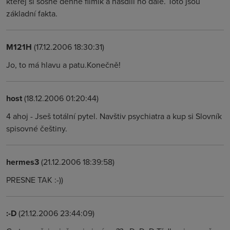
kterej si sosne denně filmík a nasdílí ho dále. Toto jsou
základní fakta.
M121H
(17.12.2006 18:30:31)
Jo, to má hlavu a patu.Konečně!
host
(18.12.2006 01:20:44)
4 ahoj - Jseš totální pytel. Navštiv psychiatra a kup si Slovník
spisovné češtiny.
hermes3
(21.12.2006 18:39:58)
PRESNE TAK :-))
:-D
(21.12.2006 23:44:09)