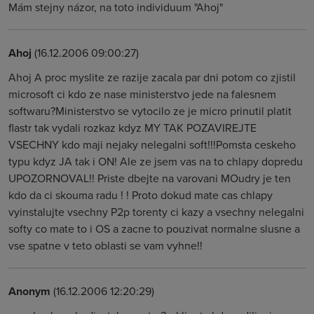
Mám stejny názor, na toto individuum "Ahoj"
Ahoj
(16.12.2006 09:00:27)
Ahoj A proc myslite ze razije zacala par dni potom co zjistil
microsoft ci kdo ze nase ministerstvo jede na falesnem
softwaru?Ministerstvo se vytocilo ze je micro prinutil platit
flastr tak vydali rozkaz kdyz MY TAK POZAVIREJTE
VSECHNY kdo maji nejaky nelegalni soft!!!Pomsta ceskeho
typu kdyz JA tak i ON! Ale ze jsem vas na to chlapy dopredu
UPOZORNOVAL!! Priste dbejte na varovani MOudry je ten
kdo da ci skouma radu ! ! Proto dokud mate cas chlapy
vyinstalujte vsechny P2p torenty ci kazy a vsechny nelegalni
softy co mate to i OS a zacne to pouzivat normalne slusne a
vse spatne v teto oblasti se vam vyhne!!
Anonym
(16.12.2006 12:20:29)