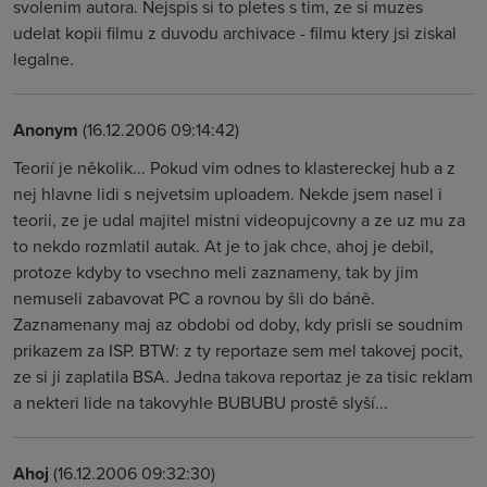
svolenim autora. Nejspis si to pletes s tim, ze si muzes
udelat kopii filmu z duvodu archivace - filmu ktery jsi ziskal
legalne.
Anonym
(16.12.2006 09:14:42)
Teorií je několik... Pokud vim odnes to klastereckej hub a z
nej hlavne lidi s nejvetsim uploadem. Nekde jsem nasel i
teorii, ze je udal majitel mistni videopujcovny a ze uz mu za
to nekdo rozmlatil autak. At je to jak chce, ahoj je debil,
protoze kdyby to vsechno meli zaznameny, tak by jim
nemuseli zabavovat PC a rovnou by šli do báně.
Zaznamenany maj az obdobi od doby, kdy prisli se soudnim
prikazem za ISP. BTW: z ty reportaze sem mel takovej pocit,
ze si ji zaplatila BSA. Jedna takova reportaz je za tisic reklam
a nekteri lide na takovyhle BUBUBU prostě slyší...
Ahoj
(16.12.2006 09:32:30)