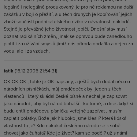
legálně i nelegálně produkovaný, je pro ně reklamou na další
zakázku v boji o přežití, a u těch druhých je kopírování jejich
zboží součástí podnikatelského rizika v návratnosti nákladů.
Stejně je převážně jeho životnost jepičí. Dnešní stav musí
doznat radikálních změn, jinak se opravdu bude zanedlouho
platit i za užívání smyslů jimiž nás příroda obdařila a nejen za
vodu, ale i za vzduch.
tatik
(16.12.2006 21:54:31)
OK OK OK , tohle je OK napsany, a ještě bych dodal něco o
národních písničkách, můj pradědeček byl jeden z těch
vlastenců , který skládal české písně a nechal je zapisovat
jako národní , aby byl národ bohatší - kulturně, a dnes když si
budu chtít pradědovu písničku veřejně zazpívat , musím
zaplatit polatky, Bože jak hluboko jsme klesli? která lidská
vlastnost to je? Kdo nakukal českému národu se k sobě
chovat jako čuňata? Kde je život? kam se poděl? už s námi