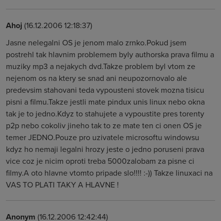
Ahoj
(16.12.2006 12:18:37)
Jasne nelegalni OS je jenom malo zrnko.Pokud jsem
postrehl tak hlavnim problemem byly authorska prava filmu a
muziky mp3 a nejakych dvd.Takze problem byl vtom ze
nejenom os na ktery se snad ani neupozornovalo ale
predevsim stahovani teda vypousteni stovek mozna tisicu
pisni a filmu.Takze jestli mate pindux unis linux nebo okna
tak je to jedno.Kdyz to stahujete a vypoustite pres torenty
p2p nebo cokoliv jineho tak to ze mate ten ci onen OS je
temer JEDNO.Pouze pro uzivatele microsoftu windowsu
kdyz ho nemaji legalni hrozy jeste o jedno poruseni prava
vice coz je nicim oproti treba 5000zalobam za pisne ci
filmy.A oto hlavne vtomto pripade slo!!!! :-)) Takze linuxaci na
VAS TO PLATI TAKY A HLAVNE !
Anonym
(16.12.2006 12:42:44)