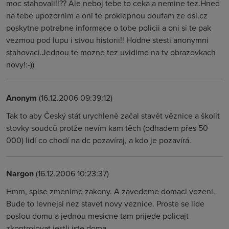
moc stahovali!!?? Ale neboj tebe to ceka a nemine tez.Hned
na tebe upozornim a oni te proklepnou doufam ze dsl.cz
poskytne potrebne informace o tobe policii a oni si te pak
vezmou pod lupu i stvou historii!! Hodne stesti anonymni
stahovaci.Jednou te mozne tez uvidime na tv obrazovkach
novy!:-))
Anonym
(16.12.2006 09:39:12)
Tak to aby Český stát urychleně začal stavět věznice a školit
stovky soudců protže nevím kam těch (odhadem přes 50
000) lidí co chodí na dc pozavíraj, a kdo je pozavírá.
Nargon
(16.12.2006 10:23:37)
Hmm, spise zmenime zakony. A zavedeme domaci vezeni.
Bude to levnejsi nez stavet novy veznice. Proste se lide
poslou domu a jednou mesicne tam prijede policajt
zkontrolovat jestli jste doma.