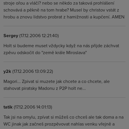
stroje ořou a vláčí? nebo se někdo za taková prohlášení
schovává a pěkně na tom hrabe? Musel by christov vstát z
hrobu a znovu lidstvo probrat z hamižnosti a kupčení. AMEN
Sergey
(17.12.2006 12:21:40)
Holt si budeme muset vždycky když na nás přijde záchvat
zpěvu odskočit do "země krále Miroslava"
y2k
(17.12.2006 13:09:22)
Magori... Zpivat si muzete jak chcete a co chcete, ale
stahovat piratsky Madonu z P2P holt ne...
tatik
(17.12.2006 14:01:13)
Tak jsi na omylu, zpívat si můžeš co chceš ale tak doma a na
WC jinak jak začneš prozpěvovat nahlas venku vřejně a