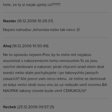
hele, ze ty si nejak ujetej co?????
Nazdar
(16.12.2006 10:29:37)
Nejses nahodou Jehovista nebo tak neco :D
Ahoj
(16.12.2006 10:50:49)
Ne to opravdu nejsem.Proc by to melo mit nejakou
souvislost s nabozenstvim tomu nerozumim.To ze jsou
vsichni sledovani a nakonec pirati chyceni snad otom dost
svedci nebo stale pochybujete i po takovychto jasnych
zasazich? Ale prece vam neco reknu. Je milne se domnivat
ze kdyz verici strati svou viru ze uz nebude verit nicemu.BA
NAOPAK takovy clovek bude verit CEMUKOLIV!
flecbek
(25.12.2006 09:57:21)