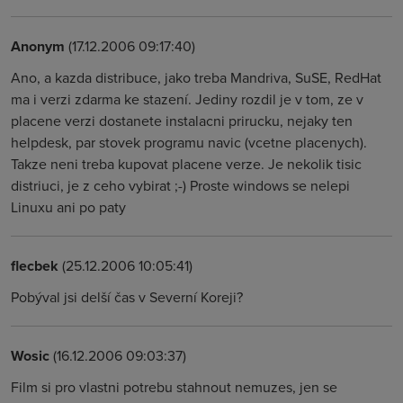
Anonym
(17.12.2006 09:17:40)
Ano, a kazda distribuce, jako treba Mandriva, SuSE, RedHat
ma i verzi zdarma ke stazení. Jediny rozdil je v tom, ze v
placene verzi dostanete instalacni prirucku, nejaky ten
helpdesk, par stovek programu navic (vcetne placenych).
Takze neni treba kupovat placene verze. Je nekolik tisic
distriuci, je z ceho vybirat ;-) Proste windows se nelepi
Linuxu ani po paty
flecbek
(25.12.2006 10:05:41)
Pobýval jsi delší čas v Severní Koreji?
Wosic
(16.12.2006 09:03:37)
Film si pro vlastni potrebu stahnout nemuzes, jen se