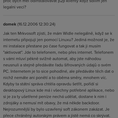
proc bych mel odinstalovavat p2p klienty kdyz sdilim jen
legalni veci?
domek
(16.12.2006 12:30:24)
Jak ten Mrkvosoft zjisti, že mám Widle nelegálně, když se k
internetu připojuji jen pomocí Linuxu? Jediná možnost je, že
mi instalace přestane po čase fungovat a tak ji musím
"aktivovat". Jde to telefonem, nebo přes internet. Telefonem
s vámi mluví pěkně svižně automat, aby jste náhodou
neusnuli a stejně předáváte řadu šifrovaných údajů o svém
PC. Internetem je to sice pohodlné, ale předáváte těch dat o
nichž nemáte ani ponětí a to oběma směry, mnohem víc.
Kdyby ta státní správa chtěla opravdu šetřit, pořídí si
desktopový Linux kde má i všechny potřebné aplikace, nebo
si je za ty ušetřené peníze nechá udělat, dostane k nim i
zdrojáky a nemusí mít obavy, že má někde backdoor.
Nejrozumnější by bylo uzavřený soft zákonem zakázat. Je
přece chráněný autorským právem a jistě nemá co skrývat.