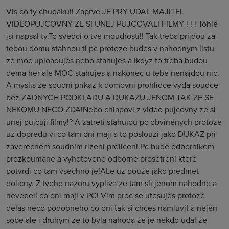
Vis co ty chudaku!! Zaprve JE PRY UDAL MAJITEL
VIDEOPUJCOVNY ZE SI UNEJ PUJCOVALI FILMY ! ! ! Tohle
jsi napsal ty.To svedci o tve moudrosti!! Tak treba prijdou za
tebou domu stahnou ti pc protoze budes v nahodnym listu
ze moc uploadujes nebo stahujes a ikdyz to treba budou
dema her ale MOC stahujes a nakonec u tebe nenajdou nic.
A myslis ze soudni prikaz k domovni prohlidce vyda soudce
bez ZADNYCH PODKLADU A DUKAZU JENOM TAK ZE SE
NEKOMU NECO ZDA!Nebo chlapovi z video pujcovny ze si
unej pujcuji filmy!? A zatreti stahujou pc obvinenych protoze
uz dopredu vi co tam oni maji a to poslouzi jako DUKAZ pri
zaverecnem soudnim rizeni preliceni.Pc bude odbornikem
prozkoumane a vyhotovene odborne prosetreni ktere
potvrdi co tam vsechno je!ALe uz pouze jako predmet
dolicny. Z tveho nazoru vypliva ze tam sli jenom nahodne a
nevedeli co oni maji v PC! Vim proc se utesujes protoze
delas neco podobneho co oni tak si chces namluvit a nejen
sobe ale i druhym ze to byla nahoda ze je nekdo udal ze