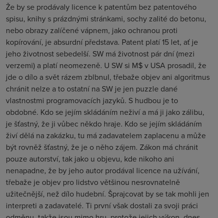
Že by se prodávaly licence k patentům bez patentového
spisu, knihy s prázdnými stránkami, sochy zalité do betonu,
nebo obrazy zalíčené vápnem, jako ochranou proti
kopírování, je absurdní představa. Patent platí 15 let, ať je
jeho životnost sebedelší. SW má životnost pár dní (mezi
verzemi) a platí neomezeně. U SW si M$ v USA prosadil, že
jde o dílo a svět rázem zblbnul, třebaže objev ani algoritmus
chránit nelze a to ostatní na SW je jen puzzle dané
vlastnostmi programovacích jazyků. S hudbou je to
obdobné. Kdo se jejím skládáním neživí a má ji jako zálibu,
je šťastný, že ji vůbec někdo hraje. Kdo se jejím skládáním
živí dělá na zakázku, tu má zadavatelem zaplacenu a může
být rovněž šťastný, že je o něho zájem. Zákon má chránit
pouze autorství, tak jako u objevu, kde nikoho ani
nenapadne, že by jeho autor prodával licence na užívání,
třebaže je objev pro lidstvo většinou nesrovnatelně
užitečnější, než dílo hudební. Šprajcovat by se tak mohli jen
interpreti a zadavatelé. Ti první však dostali za svoji práci
odměnu, takže jsou mimo hru, protože jejich výkon, dnes