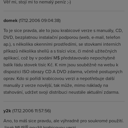
Věř mi, stojí mi to nemalý peníz ;-)
domek
(17.12.2006 09:04:38)
To je sice pravda, ale to jsou krabicové verze s manuály, CD,
DVD, bezplatnou instalační podporou (web, e-mail, telefon
ap.), s několika okenními prostředími, se stovkami interních
příkazů několika shellů a s tisíci více, či méně užitečných
aplikací, což by v podání M$ představovalo nepochybně
balík řádu stovek tisíc Kč. K nim jsou souběžně na webu k
dispozici ISO obrazy CD A DVD zdarma, včetně postupných
oprav. Kdo si pořídí krabicovou verzi a nepotřebuje další
manuály z verze novější, tak může, mimo náklady na
stahování, udržet svoji distribuci neustále aktuální zdarma.
y2k
(17.12.2006 11:57:56)
Ano, to máš sice pravdu, ale výhradně pro soukromé použití.
Jinak MUSÍŠ použít krabicovou verzi.