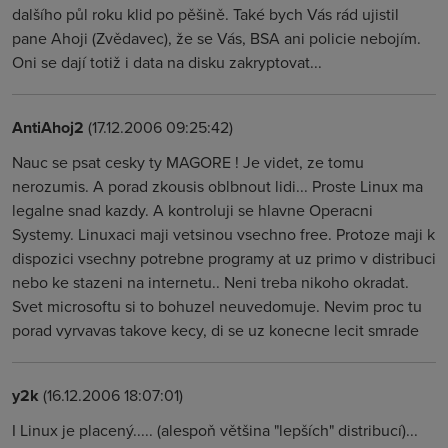
dalšího půl roku klid po pěšině. Také bych Vás rád ujistil
pane Ahoji (Zvědavec), že se Vás, BSA ani policie nebojím.
Oni se dají totiž i data na disku zakryptovat...
AntiAhoj2
(17.12.2006 09:25:42)
Nauc se psat cesky ty MAGORE ! Je videt, ze tomu
nerozumis. A porad zkousis oblbnout lidi... Proste Linux ma
legalne snad kazdy. A kontroluji se hlavne Operacni
Systemy. Linuxaci maji vetsinou vsechno free. Protoze maji k
dispozici vsechny potrebne programy at uz primo v distribuci
nebo ke stazeni na internetu.. Neni treba nikoho okradat.
Svet microsoftu si to bohuzel neuvedomuje. Nevim proc tu
porad vyrvavas takove kecy, di se uz konecne lecit smrade
y2k
(16.12.2006 18:07:01)
I Linux je placený..... (alespoň většina "lepších" distribucí)...