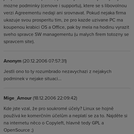
mozne podminky (cenove i supportu), ktere se s libovolnou
verzi Agreementu nedaji ani srovnavat. Pokud nejaka firma
ukazuje svou prosperitu tim, ze pro kazde uzivane PC ma
koupenou krabici OS a Office, pak by mela na hodinu vyrazit
sveho spravce SW managementu (u malych firem totozny se
spravcem site).
Anonym
(20.12.2006 07:57:31)
Jestli ono to ty rozumbrado nezavychazi z nejakych
podminek v nejake situaci...
Mige_Amour
(18.12.2006 22:09:42)
Kde jste vzal, že pro soukromé účely? Linux se hojně
používá ke komerčním účelům a neplatí se za to. Najděte si
na internetu něco o Copyleft, hlavně tedy GPL a
OpenSource ;)