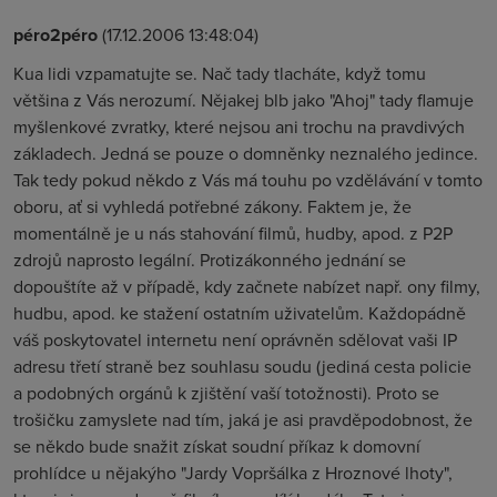
péro2péro
(17.12.2006 13:48:04)
Kua lidi vzpamatujte se. Nač tady tlacháte, když tomu
většina z Vás nerozumí. Nějakej blb jako "Ahoj" tady flamuje
myšlenkové zvratky, které nejsou ani trochu na pravdivých
základech. Jedná se pouze o domněnky neznalého jedince.
Tak tedy pokud někdo z Vás má touhu po vzdělávání v tomto
oboru, ať si vyhledá potřebné zákony. Faktem je, že
momentálně je u nás stahování filmů, hudby, apod. z P2P
zdrojů naprosto legální. Protizákonného jednání se
dopouštíte až v případě, kdy začnete nabízet např. ony filmy,
hudbu, apod. ke stažení ostatním uživatelům. Každopádně
váš poskytovatel internetu není oprávněn sdělovat vaši IP
adresu třetí straně bez souhlasu soudu (jediná cesta policie
a podobných orgánů k zjištění vaší totožnosti). Proto se
trošičku zamyslete nad tím, jaká je asi pravděpodobnost, že
se někdo bude snažit získat soudní příkaz k domovní
prohlídce u nějakýho "Jardy Vopršálka z Hroznové lhoty",