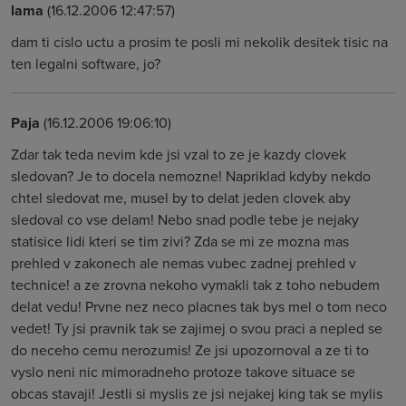
lama
(16.12.2006 12:47:57)
dam ti cislo uctu a prosim te posli mi nekolik desitek tisic na
ten legalni software, jo?
Paja
(16.12.2006 19:06:10)
Zdar tak teda nevim kde jsi vzal to ze je kazdy clovek
sledovan? Je to docela nemozne! Napriklad kdyby nekdo
chtel sledovat me, musel by to delat jeden clovek aby
sledoval co vse delam! Nebo snad podle tebe je nejaky
statisice lidi kteri se tim zivi? Zda se mi ze mozna mas
prehled v zakonech ale nemas vubec zadnej prehled v
technice! a ze zrovna nekoho vymakli tak z toho nebudem
delat vedu! Prvne nez neco placnes tak bys mel o tom neco
vedet! Ty jsi pravnik tak se zajimej o svou praci a nepled se
do neceho cemu nerozumis! Ze jsi upozornoval a ze ti to
vyslo neni nic mimoradneho protoze takove situace se
obcas stavaji! Jestli si myslis ze jsi nejakej king tak se mylis