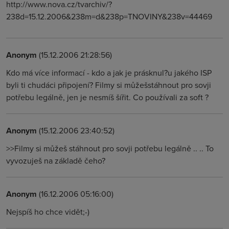
http://www.nova.cz/tvarchiv/?
238d=15.12.2006&238m=d&238p=TNOVINY&238v=44469
Anonym
(15.12.2006 21:28:56)
Kdo má více informací - kdo a jak je prásknul?u jakého ISP
byli ti chudáci připojení? Filmy si můžešstáhnout pro sovji
potřebu legálně, jen je nesmíš šířit. Co používali za soft ?
Anonym
(15.12.2006 23:40:52)
>>Filmy si můžeš stáhnout pro sovji potřebu legálně .. .. To
vyvozuješ na základě čeho?
Anonym
(16.12.2006 05:16:00)
Nejspíš ho chce vidět;-)