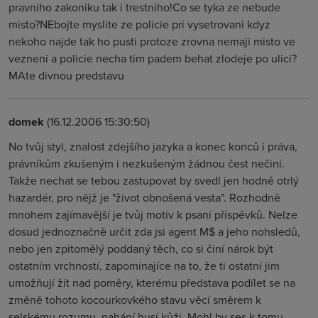
pravniho zakoniku tak i trestniho!Co se tyka ze nebude
misto?NEbojte myslite ze policie pri vysetrovani kdyz
nekoho najde tak ho pusti protoze zrovna nemaji misto ve
vezneni a policie necha tim padem behat zlodeje po ulici?
MAte divnou predstavu
domek
(16.12.2006 15:30:50)
No tvůj styl, znalost zdejšího jazyka a konec konců i práva,
právníkům zkušeným i nezkušeným žádnou čest nečiní.
Takže nechat se tebou zastupovat by svedl jen hodně otrlý
hazardér, pro nějž je "život obnošená vesta". Rozhodně
mnohem zajímavější je tvůj motiv k psaní příspěvků. Nelze
dosud jednoznačně určit zda jsi agent M$ a jeho nohsledů,
nebo jen zpitomělý poddaný těch, co si činí nárok být
ostatním vrchností, zapomínajíce na to, že ti ostatní jim
umožňují žít nad poměry, kterému představa podílet se na
změně tohoto kocourkovkého stavu věcí směrem k
selskému rozumu, nahání husí kůži. Mohl by ses k tomu