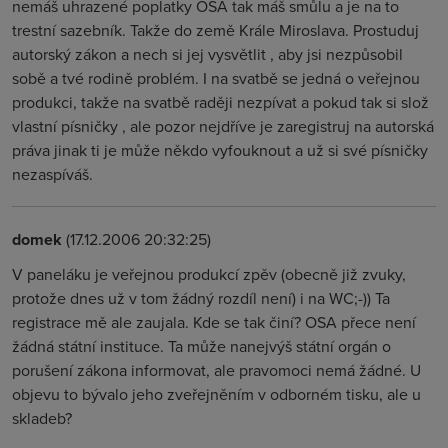
nemáš uhrazené poplatky OSA tak máš smůlu a je na to
trestní sazebník. Takže do země Krále Miroslava. Prostuduj
autorský zákon a nech si jej vysvětlit , aby jsi nezpůsobil
sobě a tvé rodině problém. I na svatbě se jedná o veřejnou
produkci, takže na svatbě raději nezpívat a pokud tak si slož
vlastní písničky , ale pozor nejdříve je zaregistruj na autorská
práva jinak ti je může někdo vyfouknout a už si své písničky
nezaspíváš.
domek
(17.12.2006 20:32:25)
V paneláku je veřejnou produkcí zpěv (obecně již zvuky,
protože dnes už v tom žádný rozdíl není) i na WC;-)) Ta
registrace mě ale zaujala. Kde se tak činí? OSA přece není
žádná státní instituce. Ta může nanejvýš státní orgán o
porušení zákona informovat, ale pravomoci nemá žádné. U
objevu to bývalo jeho zveřejněním v odborném tisku, ale u
skladeb?