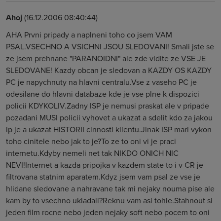
Ahoj
(16.12.2006 08:40:44)
AHA Prvni pripady a naplneni toho co jsem VAM
PSAL.VSECHNO A VSICHNI JSOU SLEDOVANI! Smali jste se
ze jsem prehnane "PARANOIDNI" ale zde vidite ze VSE JE
SLEDOVANE! Kazdy obcan je sledovan a KAZDY OS KAZDY
PC je napychnuty na hlavni centralu.Vse z vaseho PC je
odesilane do hlavni databaze kde je vse plne k dispozici
policii KDYKOLIV.Zadny ISP je nemusi praskat ale v pripade
pozadani MUSI policii vyhovet a ukazat a sdelit kdo za jakou
ip je a ukazat HISTORII cinnosti klientu.Jinak ISP mari vykon
toho cinitele nebo jak to je?To ze to oni vi je praci
internetu.Kdyby nemeli net tak NIKDO ONICH NIC
NEVI!Internet a kazda pripojka v kazdem state to i v CR je
filtrovana statnim aparatem.Kdyz jsem vam psal ze vse je
hlidane sledovane a nahravane tak mi nejaky nouma pise ale
kam by to vsechno ukladali?Reknu vam asi tohle.Stahnout si
jeden film rocne nebo jeden nejaky soft nebo pocem to oni