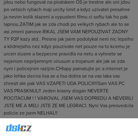
jdou nebo fungovat na piratskem OS je trestne ale oni jdou
po vetsich rybach maji urcity limit a kdyz uzivatel presahne
ja nevim kolik stazeni a vypusteni filmu ci softu tak ho pak
lapnou.ZATIM jak se zda chodi po velkych rybach ale to se
asi zmeni panove.RIKAL JSEM VAM NEPOUZIVAT ZADNY
TY P2P kazy atd.. Presne jak jsem podotykal neni nic lepsiho
a klidnejsiho nez kdyz pouzivate net pouze na to kcemu je
urcen slusne a bezpecne pravidla na netu a vyhnete se
nejenom neprijemnym virusum a trojanum ale jak se zda
nyni i policejnim razijim.CHlapy pamatujte pc a internet je
jako lehka slecna lisa se a lisa dotira se na vas laka vas
zhresit ale pak VAS VZAPETI UDA POLICII!!!Sam VAS PC
VAS PRASKNUL!! Jeden krasny slogan NEVERTE
POCITACUM ! ! VAROVAL JSEM VAS DOPREDU A NEVERILI
JSTE ME A MELI JSTE ZE ME LEGRACI. Nyni Vas presvedcila
policie ze jsem NELHAL!!
Wosic
(16.12.2006 09:05:40)