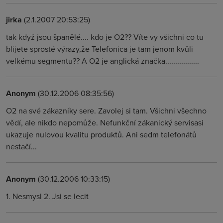
jirka
(2.1.2007 20:53:25)
tak když jsou španělé.... kdo je O2?? Víte vy všichni co tu
blijete sprosté výrazy,že Telefonica je tam jenom kvůli
velkému segmentu?? A O2 je anglická značka.................
Anonym
(30.12.2006 08:35:56)
O2 na své zákazníky sere. Zavolej si tam. Všichni všechno
vědí, ale nikdo nepomůže. Nefunkční zákanický servisasi
ukazuje nulovou kvalitu produktů. Ani sedm telefonátů
nestačí...
Anonym
(30.12.2006 10:33:15)
1. Nesmysl 2. Jsi se lecit