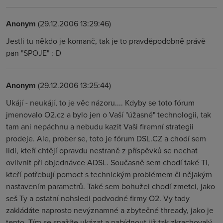
Anonym
(29.12.2006 13:29:46)
Jestli tu někdo je komanč, tak je to pravděpodobně právě
pan "SPOJE" :-D
Anonym
(29.12.2006 13:25:44)
Ukájí - neukájí, to je věc názoru.... Kdyby se toto fórum
jmenovalo O2.cz a bylo jen o Vaší "úžasné" technologii, tak
tam ani nepáchnu a nebudu kazit Vaši firemní strategii
prodeje. Ale, prober se, toto je fórum DSL.CZ a chodí sem
lidi, kteří chtějí opravdu nestraně z příspěvků se nechat
ovlivnit při objednávce ADSL. Současně sem chodí také Ti,
kteří potřebují pomoct s technickým problémem či nějakým
nastavením parametrů. Také sem bohužel chodí zmetci, jako
seš Ty a ostatní nohsledi podvodné firmy O2. Vy tady
zakládáte naprosto nevýznamné a zbytečné thready, jako je
tento. Tím se snažíte ukázat a nabídnout již tak zkrachovalý