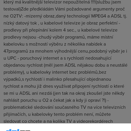
který má kvalitnější televizor nepoužitelná !!!!(službu jsem
testoval)Zde předkládám Vámi požadované argumenty proč
ne O2TV: -mizerný obraz,daný technologií MPEG4 a ADSL tj.
nízký datový tok , u kabelové televize je obraz perfektní -
prodlevy při přepínání kolem 4 sec., u kabelové televize
prodlevy nejsou -chudý výběr programů, máme místní
kabelovku s možností výběru z několika nabídek a
47programů za mnohem výhodnější cenu,podobný výběr je i
u UPC - poruchový internet a s rychlostí nedosahující
objedanou rychlost (měl jsem ADSL nějakou dobu a neustálé
problémy), u kabelovky internet bez problémů,bez
výpadků,s rychlostí i malinko přesahující objednanou
rychlost a mohu již dnes využívat připojení rychlostí o které
se mi u ADSL ani nezdá (jen tak na okraj zkoušel jste někdy
nahlásit poruchu u O2 a čekat jak a kdy ji opraví ?!) -
problematické sledování současného TV na více televizních
přijímačích, u kabelovky tento problém není, můžete
sledovat co chcete a na kolika TV a videorekordérech
chcete -vysoká cena, u kabelovky je cena na nižší i poloviční