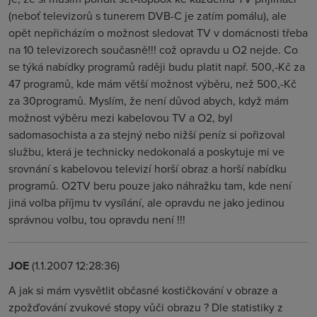
(neboť televizorů s tunerem DVB-C je zatím pomálu), ale
opět nepřicházím o možnost sledovat TV v domácnosti třeba
na 10 televizorech současně!!! což opravdu u O2 nejde. Co
se týká nabídky programů raději budu platit např. 500,-Kč za
47 programů, kde mám větší možnost výběru, než 500,-Kč
za 30programů. Myslím, že není důvod abych, když mám
možnost výběru mezi kabelovou TV a O2, byl
sadomasochista a za stejný nebo nižší peníz si pořizoval
službu, která je technicky nedokonalá a poskytuje mi ve
srovnání s kabelovou televizí horší obraz a horší nabídku
programů. O2TV beru pouze jako náhražku tam, kde není
jiná volba příjmu tv vysílání, ale opravdu ne jako jedinou
správnou volbu, tou opravdu není !!!
JOE
(1.1.2007 12:28:36)
A jak si mám vysvětlit občasné kostičkování v obraze a
zpožďování zvukové stopy vůči obrazu ? Dle statistiky z