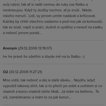
svůj názor, tak ať si radši vemou do ruky zas flašku a
neotravujou. Když ty služby nechce, ať je zruší.. Nikdo
nikoho nenutí.. Lidi, vy jenom umíte nadávát a kritizovat.
Každej by chtěl všechno zadarmo a pod nos jak za komoušů.
tak se snaž, najdi si práci, slušně si vydělej a neseď na zadku
a nebreč jenom porád...
Anonym
(29.12.2006 13:19:07)
he he právě že ušetřim a zbyde mě na tu flašku :-)
O2
(30.12.2006 11:27:21)
Mno vidíš, tak nebreč a dej si další dávku... Nejdřív, když
vypustíš takovej slint, tak si to přečti po sobě a uvědom si co
vlastně a komu vlastně tohle říkáš.. Já mám na šetřeno.. To
víš, zaměstnanec a mám to za pár korun...