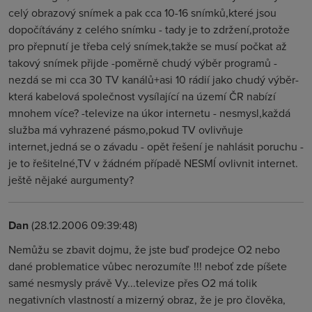
celý obrazový snímek a pak cca 10-16 snímků,které jsou
dopočítávány z celého snímku - tady je to zdržení,protože
pro přepnutí je třeba celý snímek,takže se musí počkat až
takový snímek přijde -poměrně chudý výběr programů -
nezdá se mi cca 30 TV kanálů+asi 10 rádií jako chudý výběr-
která kabelová společnost vysílající na území ČR nabízí
mnohem více? -televize na úkor internetu - nesmysl,každá
služba má vyhrazené pásmo,pokud TV ovlivňuje
internet,jedná se o závadu - opět řešení je nahlásit poruchu -
je to řešitelné,TV v žádném případě NESMÍ ovlivnit internet.
ještě nějaké aurgumenty?
Dan
(28.12.2006 09:39:48)
Nemůžu se zbavit dojmu, že jste buď prodejce O2 nebo
dané problematice vůbec nerozumíte !!! neboť zde píšete
samé nesmysly právě Vy...televize přes O2 má tolik
negativních vlastností a mizerný obraz, že je pro člověka,