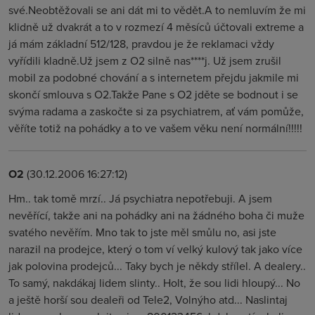
své.Neobtěžovali se ani dát mi to vědět.A to nemluvím že mi
klidně už dvakrát a to v rozmezí 4 měsíců účtovali extreme a
já mám základní 512/128, pravdou je že reklamaci vždy
vyřídili kladně.Už jsem z O2 silně nas****j. Už jsem zrušil
mobil za podobné chování a s internetem přejdu jakmile mi
skončí smlouva s O2.Takže Pane s O2 jděte se bodnout i se
svýma radama a zaskočte si za psychiatrem, ať vám pomůže,
věříte totiž na pohádky a to ve vašem věku není normální!!!!!
O2
(30.12.2006 16:27:12)
Hm.. tak tomě mrzí.. Já psychiatra nepotřebuji. A jsem
nevěřící, takže ani na pohádky ani na žádného boha či muže
svatého nevěřím. Mno tak to jste měl smůlu no, asi jste
narazil na prodejce, který o tom ví velký kulový tak jako více
jak polovina prodejců... Taky bych je někdy střílel. A dealery..
To samý, nakdákaj lidem slinty.. Holt, že sou lidi hloupý... No
a ještě horší sou dealeři od Tele2, Volnýho atd... Naslintaj