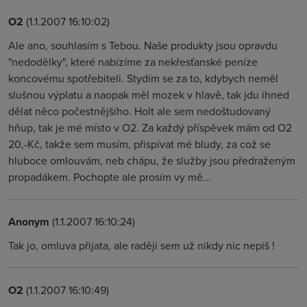
O2
(1.1.2007 16:10:02)
Ale ano, souhlasím s Tebou. Naše produkty jsou opravdu
"nedodělky", které nabízíme za nekřesťanské peníze
koncovému spotřebiteli. Stydím se za to, kdybych neměl
slušnou výplatu a naopak měl mozek v hlavě, tak jdu ihned
dělat něco počestnějšího. Holt ale sem nedoštudovaný
hňup, tak je mé místo v O2. Za každý příspěvek mám od O2
20,-Kč, takže sem musím, přispívat mé bludy, za což se
hluboce omlouvám, neb chápu, že služby jsou předraženým
propadákem. Pochopte ale prosím vy mě...
Anonym
(1.1.2007 16:10:24)
Tak jo, omluva přijata, ale raději sem už nikdy nic nepiš !
O2
(1.1.2007 16:10:49)