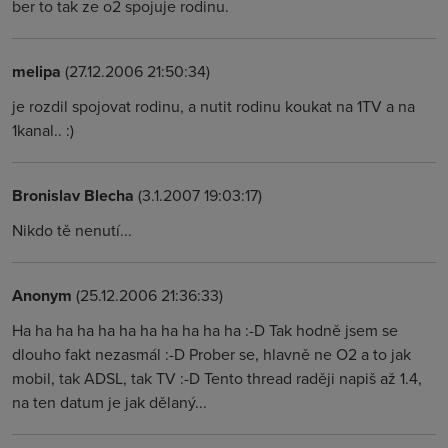
ber to tak ze o2 spojuje rodinu.
melipa
(27.12.2006 21:50:34)
je rozdil spojovat rodinu, a nutit rodinu koukat na 1TV a na
1kanal.. :)
Bronislav Blecha
(3.1.2007 19:03:17)
Nikdo tě nenutí...
Anonym
(25.12.2006 21:36:33)
Ha ha ha ha ha ha ha ha ha ha ha :-D Tak hodně jsem se
dlouho fakt nezasmál :-D Prober se, hlavně ne O2 a to jak
mobil, tak ADSL, tak TV :-D Tento thread raději napiš až 1.4,
na ten datum je jak dělaný...