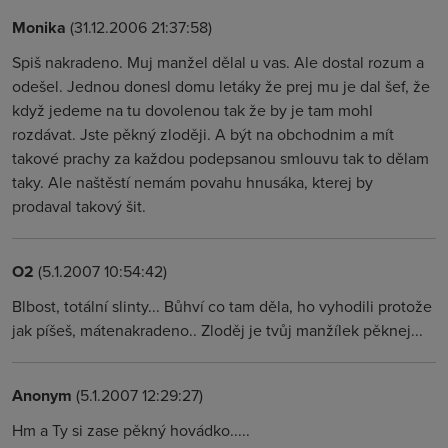
Monika
(31.12.2006 21:37:58)
Spiš nakradeno. Muj manžel dělal u vas. Ale dostal rozum a
odešel. Jednou donesl domu letáky že prej mu je dal šef, že
když jedeme na tu dovolenou tak že by je tam mohl
rozdávat. Jste pěkný zloději. A být na obchodnim a mít
takové prachy za každou podepsanou smlouvu tak to dělam
taky. Ale naštěstí nemám povahu hnusáka, kterej by
prodaval takový šit.
O2
(5.1.2007 10:54:42)
Blbost, totální slinty... Bůhví co tam děla, ho vyhodili protože
jak píšeš, mátenakradeno.. Zloděj je tvůj manžílek pěknej...
Anonym
(5.1.2007 12:29:27)
Hm a Ty si zase pěkný hovádko.....