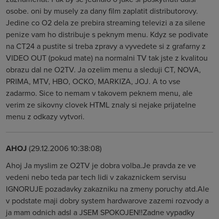
osobe. oni by musely za dany film zaplatit distributorovy.
Jedine co O2 dela ze prebira streaming televizi a za silene
penize vam ho distribuje s peknym menu. Kdyz se podivate
na CT24 a pustite si treba zpravy a vyvedete si z grafarny z
VIDEO OUT (pokud mate) na normalni TV tak jste z kvalitou
obrazu dal ne O2TV. Ja ozelim menu a sleduji CT, NOVA,
PRIMA, MTV, HBO, OCKO, MARKIZA, JOJ. A to vse
zadarmo. Sice to nemam v takovem peknem menu, ale
verim ze sikovny clovek HTML znaly si nejake prijatelne
menu z odkazy vytvori.
AHOJ
(29.12.2006 10:38:08)
Ahoj Ja myslim ze O2TV je dobra volba.Je pravda ze ve
vedeni nebo teda par tech lidi v zakaznickem servisu
IGNORUJE pozadavky zakazniku na zmeny poruchy atd.Ale
v podstate maji dobry system hardwarove zazemi rozvody a
ja mam odnich adsl a JSEM SPOKOJEN!!Zadne vypadky