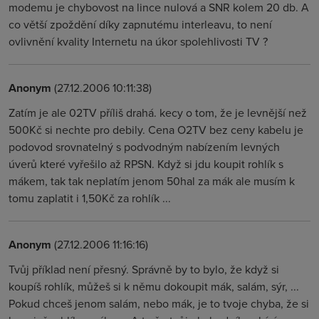
modemu je chybovost na lince nulová a SNR kolem 20 db. A
co větší zpoždění díky zapnutému interleavu, to není
ovlivnění kvality Internetu na úkor spolehlivosti TV ?
Anonym
(27.12.2006 10:11:38)
Zatím je ale 02TV příliš drahá. kecy o tom, že je levnější než
500Kč si nechte pro debily. Cena O2TV bez ceny kabelu je
podovod srovnatelný s podvodným nabízením levných
úverů které vyřešilo až RPSN. Když si jdu koupit rohlík s
mákem, tak tak neplatím jenom 50hal za mák ale musím k
tomu zaplatit i 1,50Kč za rohlík ...
Anonym
(27.12.2006 11:16:16)
Tvůj příklad není přesný. Správně by to bylo, že když si
koupíš rohlík, můžeš si k němu dokoupit mák, salám, sýr, ...
Pokud chceš jenom salám, nebo mák, je to tvoje chyba, že si