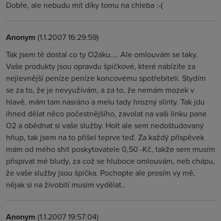
Dobře, ale nebudu mít díky tomu na chleba :-(
Anonym
(1.1.2007 16:29:59)
Tak jsem tě dostal co ty O2áku.... Ale omlouvám se taky.
Vaše produkty jsou opravdu špičkové, které nabízíte za
nejlevnější peníze peníze koncovému spotřebiteli. Stydím
se za to, že je nevyužívám, a za to, že nemám mozek v
hlavě, mám tam nasráno a melu tady hrozný slinty. Tak jdu
ihned dělat něco počestnějšího, zavolat na vaši linku pane
O2 a obědnat si vaše služby. Holt ale sem nedoštudovaný
hňup, tak jsem na to přišel teprve teď. Za každý příspěvek
mám od mého shit poskytovatele 0,50 -Kč, takže sem musím
přispívat mé bludy, za což se hluboce omlouvám, neb chápu,
že vaše služby jsou špička. Pochopte ale prosím vy mě,
nějak si na živobití musím vydělat..
Anonym
(1.1.2007 19:57:04)