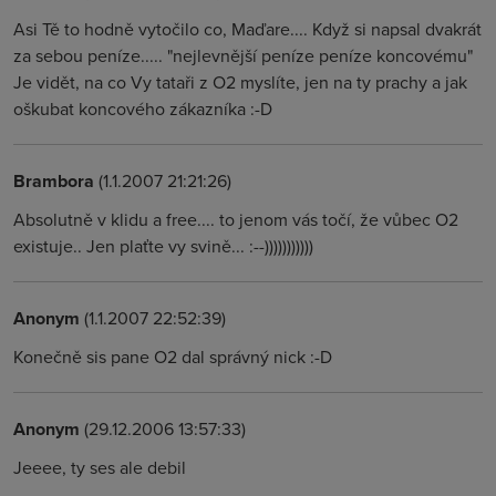
Asi Tě to hodně vytočilo co, Maďare.... Když si napsal dvakrát
za sebou peníze..... "nejlevnější peníze peníze koncovému"
Je vidět, na co Vy tataři z O2 myslíte, jen na ty prachy a jak
oškubat koncového zákazníka :-D
Brambora
(1.1.2007 21:21:26)
Absolutně v klidu a free.... to jenom vás točí, že vůbec O2
existuje.. Jen plaťte vy svině... :--)))))))))))
Anonym
(1.1.2007 22:52:39)
Konečně sis pane O2 dal správný nick :-D
Anonym
(29.12.2006 13:57:33)
Jeeee, ty ses ale debil