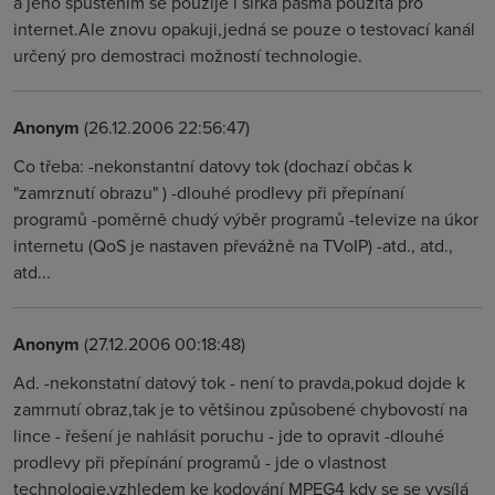
a jeho spuštěním se použije i šířka pásma použitá pro
internet.Ale znovu opakuji,jedná se pouze o testovací kanál
určený pro demostraci možností technologie.
Anonym
(26.12.2006 22:56:47)
Co třeba: -nekonstantní datovy tok (dochazí občas k
"zamrznutí obrazu" ) -dlouhé prodlevy při přepínaní
programů -poměrně chudý výběr programů -televize na úkor
internetu (QoS je nastaven převážně na TVoIP) -atd., atd.,
atd...
Anonym
(27.12.2006 00:18:48)
Ad. -nekonstatní datový tok - není to pravda,pokud dojde k
zamrnutí obraz,tak je to většinou způsobené chybovostí na
lince - řešení je nahlásit poruchu - jde to opravit -dlouhé
prodlevy při přepínání programů - jde o vlastnost
technologie,vzhledem ke kodování MPEG4 kdy se se vysílá