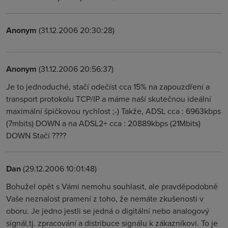
Anonym
(31.12.2006 20:30:28)
Anonym
(31.12.2006 20:56:37)
Je to jednoduché, stačí odečíst cca 15% na zapouzdření a
transport protokolu TCP/IP a máme naší skutečnou ideální
maximální špičkovou rychlost ;-) Takže, ADSL cca : 6963kbps
(7mbits) DOWN a na ADSL2+ cca : 20889kbps (21Mbits)
DOWN Stačí ????
Dan
(29.12.2006 10:01:48)
Bohužel opět s Vámi nemohu souhlasit, ale pravděpodobně
Vaše neznalost pramení z toho, že nemáte zkušenosti v
oboru. Je jedno jestli se jedná o digitální nebo analogový
signál,tj. zpracování a distribuce signálu k zákazníkovi. To je