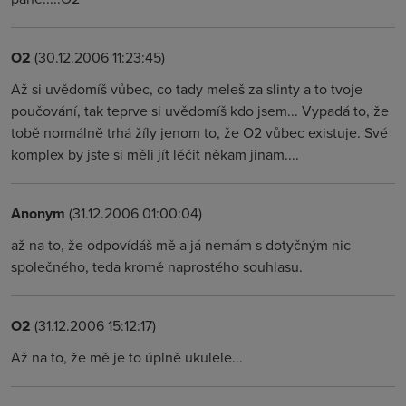
O2
(30.12.2006 11:23:45)
Až si uvědomíš vůbec, co tady meleš za slinty a to tvoje
poučování, tak teprve si uvědomíš kdo jsem... Vypadá to, že
tobě normálně trhá žíly jenom to, že O2 vůbec existuje. Své
komplex by jste si měli jít léčit někam jinam....
Anonym
(31.12.2006 01:00:04)
až na to, že odpovídáš mě a já nemám s dotyčným nic
společného, teda kromě naprostého souhlasu.
O2
(31.12.2006 15:12:17)
Až na to, že mě je to úplně ukulele...