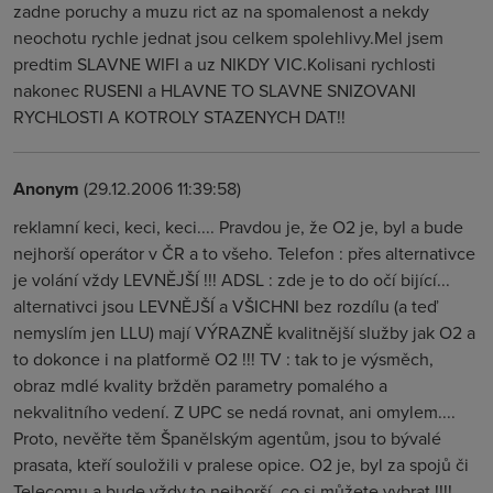
zadne poruchy a muzu rict az na spomalenost a nekdy
neochotu rychle jednat jsou celkem spolehlivy.Mel jsem
predtim SLAVNE WIFI a uz NIKDY VIC.Kolisani rychlosti
nakonec RUSENI a HLAVNE TO SLAVNE SNIZOVANI
RYCHLOSTI A KOTROLY STAZENYCH DAT!!
Anonym
(29.12.2006 11:39:58)
reklamní keci, keci, keci.... Pravdou je, že O2 je, byl a bude
nejhorší operátor v ČR a to všeho. Telefon : přes alternativce
je volání vždy LEVNĚJŠÍ !!! ADSL : zde je to do očí bijící...
alternativci jsou LEVNĚJŠÍ a VŠICHNI bez rozdílu (a teď
nemyslím jen LLU) mají VÝRAZNĚ kvalitnější služby jak O2 a
to dokonce i na platformě O2 !!! TV : tak to je výsměch,
obraz mdlé kvality bržděn parametry pomalého a
nekvalitního vedení. Z UPC se nedá rovnat, ani omylem....
Proto, nevěřte těm Španělským agentům, jsou to bývalé
prasata, kteří souložili v pralese opice. O2 je, byl za spojů či
Telecomu a bude vždy to nejhorší, co si můžete vybrat !!!!