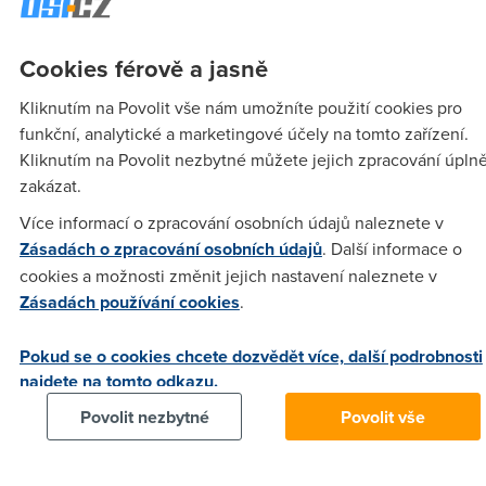
úrovni -nedostatek kabelovky je, že není všude, toto je
jediná výhoda O2, ale kde je možnost kabelovky je jasná
Cookies férově a jasně
volba kabelová televize
Kliknutím na Povolit vše nám umožníte použití cookies pro
funkční, analytické a marketingové účely na tomto zařízení.
Anonym
(28.12.2006 10:02:32)
Kliknutím na Povolit nezbytné můžete jejich zpracování úpln
Obraz je u O2TV hodně kvalitní (používá se datový tok cca 3
zakázat.
Mbit/s,kodování MPEG4),je pravda,že na větší televizi od cca
Více informací o zpracování osobních údajů naleznete v
80 cm výše (zejména u LCD) jsou obrazové body větší,ale to
Zásadách o zpracování osobních údajů
. Další informace o
je způsobené tím,že se vysílá v normě PAL (tak jako všechny
cookies a možnosti změnit jejich nastavení naleznete v
ostatní vysílače a kabelovky).Mimochodem mícháte hrušky s
Zásadách používání cookies
.
jabkama,protože pokud jde u kabelovky sledovat různé
kanály na různých TV najednou,tak to není digitální
Pokud se o cookies chcete dozvědět více, další podrobnosti
vysílání,ale obyčejný analog.Zkuste si na digitální vysílání od
najdete na tomto odkazu.
kabelovky naladit více kanálů najednou (a,ejhle,ono to
nejde).Pokud jde o kvalitu (kostičkování,zamrzání obrazu),tak
Povolit nezbytné
Povolit vše
to jde samožejmě řešit,protože se jedná většinou o
závadu,ale je třeba to nahlásit. Rychlost přepínání - zase