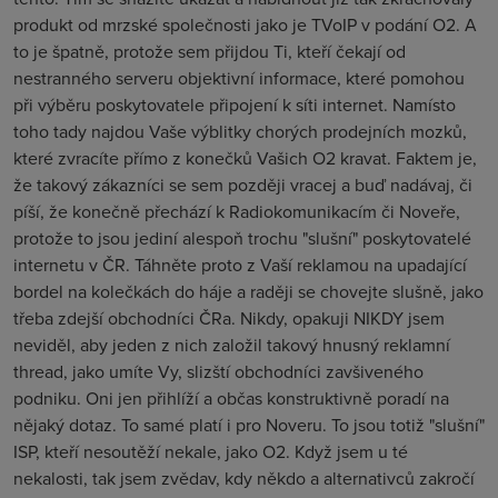
produkt od mrzské společnosti jako je TVoIP v podání O2. A
to je špatně, protože sem přijdou Ti, kteří čekají od
nestranného serveru objektivní informace, které pomohou
při výběru poskytovatele připojení k síti internet. Namísto
toho tady najdou Vaše výblitky chorých prodejních mozků,
které zvracíte přímo z konečků Vašich O2 kravat. Faktem je,
že takový zákazníci se sem později vracej a buď nadávaj, či
píší, že konečně přechází k Radiokomunikacím či Noveře,
protože to jsou jediní alespoň trochu "slušní" poskytovatelé
internetu v ČR. Táhněte proto z Vaší reklamou na upadající
bordel na kolečkách do háje a raději se chovejte slušně, jako
třeba zdejší obchodníci ČRa. Nikdy, opakuji NIKDY jsem
neviděl, aby jeden z nich založil takový hnusný reklamní
thread, jako umíte Vy, slizští obchodníci zavšiveného
podniku. Oni jen přihlíží a občas konstruktivně poradí na
nějaký dotaz. To samé platí i pro Noveru. To jsou totiž "slušní"
ISP, kteří nesoutěží nekale, jako O2. Když jsem u té
nekalosti, tak jsem zvědav, kdy někdo a alternativců zakročí