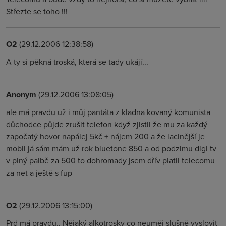
Střezte se toho !!!
O2
(29.12.2006 12:38:58)
A ty si pěkná troská, která se tady ukájí...
Anonym
(29.12.2006 13:08:05)
ale má pravdu už i můj pantáta z kladna kovaný komunista
důchodce půjde zrušit telefon když zjistil že mu za každý
započatý hovor napálej 5kč + nájem 200 a že lacinější je
mobil já sám mám už rok bluetone 850 a od podzimu digi tv
v plný palbě za 500 to dohromady jsem dřív platil telecomu
za net a ještě s fup
O2
(29.12.2006 13:15:00)
Prd má pravdu.. Nějaký alkotrosky co neuměj slušně vyslovit