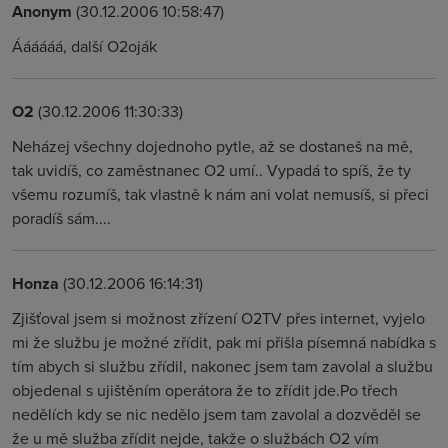
Anonym
(30.12.2006 10:58:47)
Áááááá, další O2oják
O2
(30.12.2006 11:30:33)
Neházej všechny dojednoho pytle, až se dostaneš na mě,
tak uvidíš, co zaměstnanec O2 umí.. Vypadá to spíš, že ty
všemu rozumíš, tak vlastně k nám ani volat nemusíš, si přeci
poradíš sám....
Honza
(30.12.2006 16:14:31)
Zjišťoval jsem si možnost zřízení O2TV přes internet, vyjelo
mi že službu je možné zřídit, pak mi přišla písemná nabídka s
tím abych si službu zřídil, nakonec jsem tam zavolal a službu
objedenal s ujištěním operátora že to zřídit jde.Po třech
nedělích kdy se nic nedělo jsem tam zavolal a dozvěděl se
že u mě služba zřídit nejde, takže o službách O2 vím