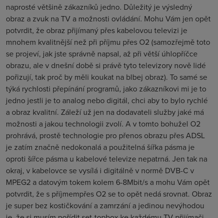
naprosté většině zákazníků jedno. Důležitý je výsledný
obraz a zvuk na TV a možnosti ovládání. Mohu Vám jen opět
potvrdit, že obraz přijímaný přes kabelovou televizi je
mnohem kvalitnější než při příjmu přes O2 (samozřejmě toto
se projeví, jak jste správně napsal, až při větší úhlopříčce
obrazu, ale v dnešní době si právě tyto televizory nově lidé
pořizují, tak proč by měli koukat na blbej obraz). To samé se
týká rychlosti přepínání programů, jako zákazníkovi mi je to
jedno jestli je to analog nebo digitál, chci aby to bylo rychlé
a obraz kvalitní. Záleží už jen na dodavateli služby jaké má
možnosti a jakou technologii zvolí. A v tomto bohužel O2
prohrává, prostě technologie pro přenos obrazu přes ADSL
je zatím značně nedokonalá a použitelná šířka pásma je
oproti šířce pásma u kabelové televize nepatrná. Jen tak na
okraj, v kabelovce se vysílá i digitálně v normě DVB-C v
MPEG2 a datovým tokem kolem 6-8Mbit/s a mohu Vám opět
potvrdit, že s příjmempřes O2 se to opět nedá srovnat. Obraz
je super bez kostičkování a zamrzání a jedinou nevýhodou
je, že si musím pořídit set-topbox ke každému TV přijímači