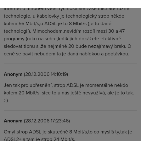
motáte digitál a analog. Jistě,můžete u kabelovky mít
internet o mnohem větší rychlosti,ale zase mícháte různé
technologie, u kabelovky je technologický strop někde
kolem 56 Mbit/s,u ADSL je to 8 Mbit/s (je to dané
technologií). Mimochodem,nevidím rozdíl mezi 30 a 47
programy (ruku na srdce,kolik jich dokážete efektivně
sledovat,tipnu si,že nejméně 20 bude nezajímavý brak). O
ceně se bavit nebudem,ta je daná nabídkou a poptávkou.
Anonym
(28.12.2006 14:10:19)
Jen tak pro upřesnění, strop ADSL je momentálně někdo
kolem 20 Mbit/s, sice to u nás ještě nevyužívá, ale je to tak.
:-)
Anonym
(28.12.2006 17:23:46)
Omyl,strop ADSL je skutečně 8 Mbit/s,to co myslíš ty,tak je
ADSL2+ a tam je strop 24 Mbit/s.