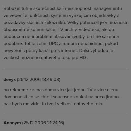
Bobužel tuhle skutečnost kalí neschopnost managementu
ve vedení a funkčnosti systému vyřizujícím objednávky a
požadavky skalních zákazníků. Velký potenciál je v možnosti
obousměrné komunikace, TV archiv, videotéka, ale do
budoucna není problém hlasování,volby, on line sázení a
podobně. Tohle zatím UPC a rumuni nenabídnou, pokud
nevytvoří zpětný kanál přes internet. Další výhodou je
velikost možného datového toku pro HD .
devyx
(25.12.2006 18:49:03)
no rekneme ze mas doma vice jak jednu TV a vice clenu
domacnosti co se chteji soucasne koukat na neco jineho -
pak bych rad videl tu tvoji velikost datoveho toku
Anonym
(25.12.2006 21:24:16)