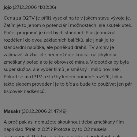
jojo
(27.12.2006 11:02:36)
Cena za O2TV je příliš vysoká na to v jakém stavu vývoje je.
Zatím je to jenom o potenciání možnostech, ale skutek utek.
Počet programů je řekl bych standard. Plus je možná
rozdělení do dvou základních balíčků, ale jinak je to
standardní nabídka, ale poněkud drahá. TV archiv je
zajímavá služba, ale neumožňuje koukat na jakýkoliv
zmeškaný pořad a to je obrovské mínus. Videotéka by byla
super služba, ale výběr filmů je směšný - málo novinek.
Pokud se má IPTV a služby kolem pořádně rozšířit, tak v
takto slabém provedení je to bída a bude to používat jen pár
tisícovek nadšenců.
Masakr
(30.12.2006 21:47:49)
A proč pak asi nemužete skouknout třeba zmeškaný film
například "Piráti z O2".? Protoze by to O2 musela
zaznamenat. Pak by se jednalo o jake si poskytnuti dalsi