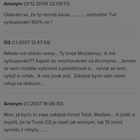
Anonym
(31.12.2006 22:09:37)
Obávám se, že ty nemáš koule ............rozhodně Tvé
vystupování 100% ne !
O2
(1.1.2007 12:47:54)
Někdo má někdo nemá... Ty tvoje Mozartovy.. A mé
vystupování?? Aspoň se neschovávám za Anonyma... Jenom
se sem chodíte vybrečet a postěžovat si... vyřvat se sem,
vylejt si vztek.. A víte jinak prd.. Zakázal bych vám všem
vstup na diskuse...
Anonym
(1.1.2007 16:06:30)
Mno, já bych to zase zakázal ihned Tobě, Maďare... A jestli si
myslíš, že to Tvoje O2 je lepší jak anonym, tak Tě hned
vyvedu z omylu.......