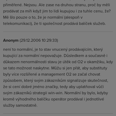
přiměřené. Nejsou. Ale zase na druhou stranu, proč by měli
prodávat za míň když jim to lidi kupujou i za tuhle cenu, že?
Mě šlo pouze o to, že je normální (alespoň v
telekomunikaci), že ti společnost prodává balíček služeb.
Anonym
(29.12.2006 10:29:33)
není to normální, je to stav vnucený prodávajícím, který
kupující za normální nepovažuje. Důsledkem a současně i
důkazem nenormálnosti stavu je útěk od O2 v okamžiku, kdy
se tato možnost naskytne. Můžu si jen přát, aby substituty
byly více rozšířené a management O2 se začal chovat
způsobem, který svým zákazníkům signalizuje skutečnost,
že si cení dobré jméno značky, tedy aby uplatňoval vůči
svým zákazníků strategii win-win. Normální by bylo, kdyby
kromě výhodného balíčku operátor prodával i jednotlivé
služby samostatně.