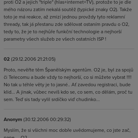
proti O2 a jejich "triple" (hlas+internet+TV), protože to je dle
mého názoru zatím nekalá soutěž (typické znaky O2). Takže
toto je má reakce, až zmizí jednou provždy tyto reklamní
thready, tak já přestanu zde sdělovat ostaním pravdu o O2,
tedy to, že je to nejhůře funkční technologie a nejhorší
parametry všech služeb ze všech ostatních ISP !
02
(29.12.2006 21:21:05)
Proto, nevěřte těm Španělským agentům. O2 je, byl za spojů
či Telecomu a bude vždy to nejhorší, co si můžete vybrat !!!!
No tak u téhle věty je to jasné.. Ať zavedou registraci, bude
klid... A jinak, vůbec nevíš kdo se, co sem, co dělám, proč tu
sem. Teď sis tady vylil srdíčko viď chudinko...
Anonym
(30.12.2006 00:29:32)
Myslím, že si všichni moc dobře uvědomujeme, co jste zač,
pane.....O2