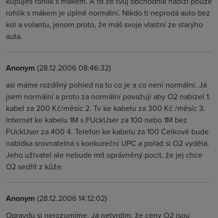
kupuješ rohlík s mákem. A to že tvůj obchodník nabízí pouze
rohlík s mákem je úplně normální. Nikdo ti neprodá auto bez
kol a volantu, jenom proto, že máš svoje vlastní ze starýho
auta.
Anonym
(28.12.2006 08:46:32)
asi máme rozdílný pohled na to co je a co není normální. Já
jsem normální a proto za normální považuji aby O2 nabízel 1.
kabel za 200 Kč/měsíc 2. Tv ke kabelu za 300 Kč /měsíc 3.
Internet ke kabelu 1M s FUckUser za 100 nebo 1M bez
FUckUser za 400 4. Telefon ke kabelu za 100 Celkově bude
nabídka srovnatelná s konkureční UPC a pořád si O2 vydělá.
Jeho uživatel ale nebude mít oprávněný pocit, že jej chce
O2 sedřít z kůže.
Anonym
(28.12.2006 14:12:02)
Opravdu si nerozumíme. Já netvrdím, že ceny O2 jsou