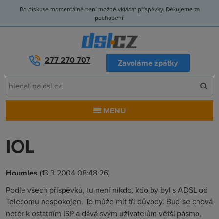
Do diskuse momentálně není možné vkládat příspěvky. Děkujeme za
pochopení.
277 270 707
Zavoláme zpátky
MENU
IOL
Houmles
(13.3.2004 08:48:26)
Podle všech příspěvků, tu není nikdo, kdo by byl s ADSL od
Telecomu nespokojen. To může mít tři důvody. Buď se chová
nefér k ostatním ISP a dává svým uživatelům větší pásmo,