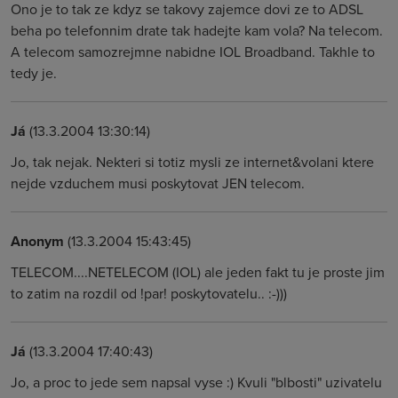
Ono je to tak ze kdyz se takovy zajemce dovi ze to ADSL
beha po telefonnim drate tak hadejte kam vola? Na telecom.
A telecom samozrejmne nabidne IOL Broadband. Takhle to
tedy je.
Já
(13.3.2004 13:30:14)
Jo, tak nejak. Nekteri si totiz mysli ze internet&volani ktere
nejde vzduchem musi poskytovat JEN telecom.
Anonym
(13.3.2004 15:43:45)
TELECOM....NETELECOM (IOL) ale jeden fakt tu je proste jim
to zatim na rozdil od !par! poskytovatelu.. :-)))
Já
(13.3.2004 17:40:43)
Jo, a proc to jede sem napsal vyse :) Kvuli "blbosti" uzivatelu