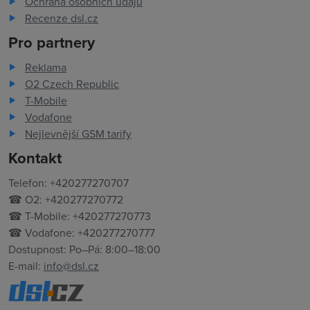
Ochrana osobních údajů
Recenze dsl.cz
Pro partnery
Reklama
O2 Czech Republic
T-Mobile
Vodafone
Nejlevnější GSM tarify
Kontakt
Telefon: +420277270707
☎ O2: +420277270772
☎ T-Mobile: +420277270773
☎ Vodafone: +420277270777
Dostupnost: Po–Pá: 8:00–18:00
E-mail:
info@dsl.cz