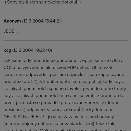
:) Sorry jeslti sem se nekoho dotknul :)
Anonym
(13.3.2004 15:44:21)
JEDE...
kcg
(13.3.2004 19:21:40)
Jak jsem tady mnohde uz podotknul, zeptal jsem se IOLu a
COLu na vysvetleni jak tu svoji FUP delaji. IOL to vzal
seriozne a odpovedel: posílám odpovìdi - jsou zapracované
pod otázkou: > 1) Jak uplatnujete fair user policy, tedy kdy a
za jakych podminek > spadne clovek z prvni do druhe fronty,
kdy a za jakych podminek > ma sanci se vratit z druhe do te
prvni, jak casto se provadi > prerazovani/mereni > (denne,
mesicne...) odpoved: v soucasné dobì Ceský Telecom
NEUPLATNUJE FUP - jsou nastaveny jiné mechanismy
(merene objemy dat pro stahování/odesílání) Takze tak,
takze bud nejake QoS uz maji a je dobre a nebo jeste vubec