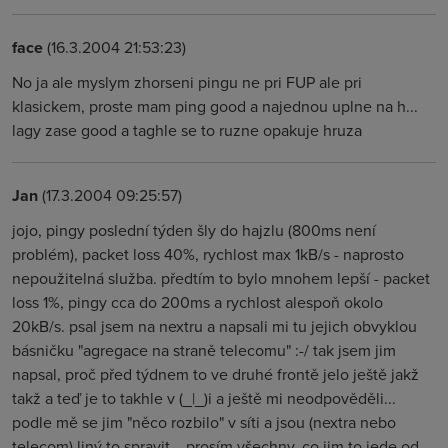
face
(16.3.2004 21:53:23)
No ja ale myslym zhorseni pingu ne pri FUP ale pri
klasickem, proste mam ping good a najednou uplne na h...
lagy zase good a taghle se to ruzne opakuje hruza
Jan
(17.3.2004 09:25:57)
jojo, pingy poslední týden šly do hajzlu (800ms není
problém), packet loss 40%, rychlost max 1kB/s - naprosto
nepoužitelná služba. předtím to bylo mnohem lepší - packet
loss 1%, pingy cca do 200ms a rychlost alespoň okolo
20kB/s. psal jsem na nextru a napsali mi tu jejich obvyklou
básničku "agregace na straně telecomu" :-/ tak jsem jim
napsal, proč před týdnem to ve druhé frontě jelo ještě jakž
takž a teď je to takhle v (_|_)i a ještě mi neodpověděli...
podle mě se jim "něco rozbilo" v síti a jsou (nextra nebo
telecom) liný to spravit... prosím všechny, co jim to jede od