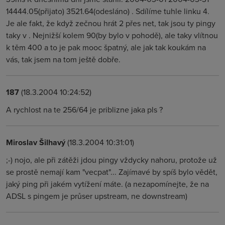
14444.05(přijato) 3521.64(odesláno) . Sdílíme tuhle linku 4.
Je ale fakt, že když zečnou hrát 2 přes net, tak jsou ty pingy
taky v . Nejnižší kolem 90(by bylo v pohodě), ale taky vlítnou
k těm 400 a to je pak mooc špatný, ale jak tak koukám na
vás, tak jsem na tom ještě dobře.
187
(18.3.2004 10:24:52)
A rychlost na te 256/64 je priblizne jaka pls ?
Miroslav Šilhavý
(18.3.2004 10:31:01)
;-) nojo, ale při zátěži jdou pingy vždycky nahoru, protože už
se prostě nemají kam "vecpat"... Zajímavé by spíš bylo vědět,
jaký ping při jakém vytížení máte. (a nezapomínejte, že na
ADSL s pingem je průser upstream, ne downstream)