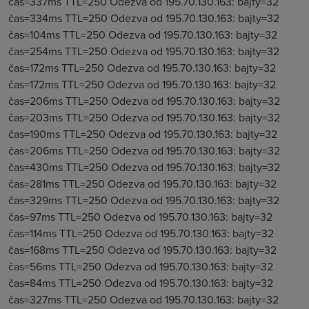
čas=337ms TTL=250 Odezva od 195.70.130.163: bajty=32
čas=334ms TTL=250 Odezva od 195.70.130.163: bajty=32
čas=104ms TTL=250 Odezva od 195.70.130.163: bajty=32
čas=254ms TTL=250 Odezva od 195.70.130.163: bajty=32
čas=172ms TTL=250 Odezva od 195.70.130.163: bajty=32
čas=172ms TTL=250 Odezva od 195.70.130.163: bajty=32
čas=206ms TTL=250 Odezva od 195.70.130.163: bajty=32
čas=203ms TTL=250 Odezva od 195.70.130.163: bajty=32
čas=190ms TTL=250 Odezva od 195.70.130.163: bajty=32
čas=206ms TTL=250 Odezva od 195.70.130.163: bajty=32
čas=430ms TTL=250 Odezva od 195.70.130.163: bajty=32
čas=281ms TTL=250 Odezva od 195.70.130.163: bajty=32
čas=329ms TTL=250 Odezva od 195.70.130.163: bajty=32
čas=97ms TTL=250 Odezva od 195.70.130.163: bajty=32
čas=114ms TTL=250 Odezva od 195.70.130.163: bajty=32
čas=168ms TTL=250 Odezva od 195.70.130.163: bajty=32
čas=56ms TTL=250 Odezva od 195.70.130.163: bajty=32
čas=84ms TTL=250 Odezva od 195.70.130.163: bajty=32
čas=327ms TTL=250 Odezva od 195.70.130.163: bajty=32