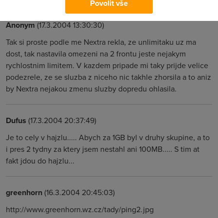
Povolit vše
Anonym
(17.3.2004 13:30:30)
Tak si proste podle me Nextra rekla, ze unlimitaku uz ma
dost, tak nastavila omezeni na 2 frontu jeste nejakym
rychlostnim limitem. V kazdem pripade mi taky prijde velice
podezrele, ze se sluzba z niceho nic takhle zhorsila a to aniz
by Nextra nejakou zmenu sluzby dopredu ohlasila.
Dufus
(17.3.2004 20:37:49)
Je to cely v hajzlu..... Abych za 1GB byl v druhy skupine, a to
i pres 2 tydny za ktery jsem nestahl ani 100MB..... S tim at
fakt jdou do hajzlu...
greenhorn
(16.3.2004 20:45:03)
http://www.greenhorn.wz.cz/tady/ping2.jpg