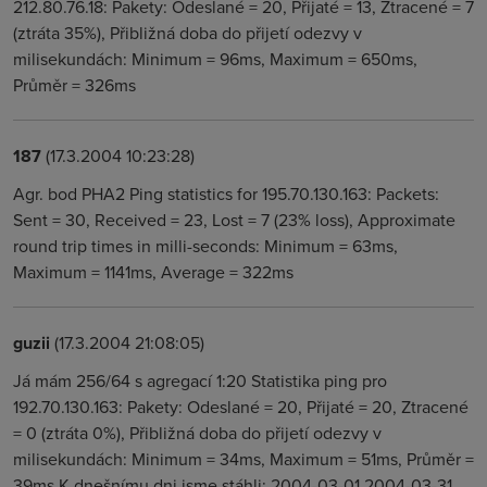
212.80.76.18: Pakety: Odeslané = 20, Přijaté = 13, Ztracené = 7
(ztráta 35%), Přibližná doba do přijetí odezvy v
milisekundách: Minimum = 96ms, Maximum = 650ms,
Průměr = 326ms
187
(17.3.2004 10:23:28)
Agr. bod PHA2 Ping statistics for 195.70.130.163: Packets:
Sent = 30, Received = 23, Lost = 7 (23% loss), Approximate
round trip times in milli-seconds: Minimum = 63ms,
Maximum = 1141ms, Average = 322ms
guzii
(17.3.2004 21:08:05)
Já mám 256/64 s agregací 1:20 Statistika ping pro
192.70.130.163: Pakety: Odeslané = 20, Přijaté = 20, Ztracené
= 0 (ztráta 0%), Přibližná doba do přijetí odezvy v
milisekundách: Minimum = 34ms, Maximum = 51ms, Průměr =
39ms K dnešnímu dni jsme stáhli: 2004-03-01 2004-03-31