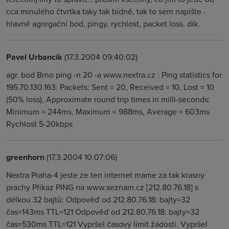
cca minulého čtvrtka taky tak bídně, tak to sem napište -
hlavně agregační bod, pingy, rychlost, packet loss. dík.
Pavel Urbancik
(17.3.2004 09:40:02)
agr. bod Brno ping -n 20 -a www.nextra.cz : Ping statistics for
195.70.130.163: Packets: Sent = 20, Received = 10, Lost = 10
(50% loss), Approximate round trip times in milli-seconds:
Minimum = 244ms, Maximum = 988ms, Average = 603ms
Rychlost 5-20kbps
greenhorn
(17.3.2004 10:07:06)
Nextra Praha-4 jeste ze ten internet mame za tak krasny
prachy Příkaz PING na www.seznam.cz [212.80.76.18] s
délkou 32 bajtů: Odpověď od 212.80.76.18: bajty=32
čas=143ms TTL=121 Odpověď od 212.80.76.18: bajty=32
čas=530ms TTL=121 Vypršel časový limit žádosti. Vypršel