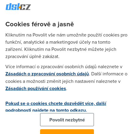
someone
(17.3.2004 12:21:16)
Cookies férově a jasně
mno... agr.bod ostrava 512/128 unlimited mesicni traffic 3-4
Gb packetloos 10% ping 50-350 ve hrach
Kliknutím na Povolit vše nám umožníte použití cookies pro
funkční, analytické a marketingové účely na tomto
zařízení. Kliknutím na Povolit nezbytné můžete jejich
Anonym
(17.3.2004 12:57:43)
zpracování úplně zakázat.
Tak +- takhle mi to bezelo kdyz jsem byl ve 2 (pod FUP) az
Více informací o zpracování osobních údajů naleznete v
do pondeli. V pondeli (stale ve 2) se to najednou drasticky
Zásadách o zpracování osobních údajů
. Další informace o
zmenilo (v nedeli jsem prekrocil 10G) a bylo z toho
cookies a možnosti změnit jejich nastavení naleznete v
packetloss 50%, ping ve hrach 600-2000ms, rychlost
Zásadách používání cookies
.
60kbps +- 30
Pokud se o cookies chcete dozvědět více, další
podrobnosti najdete na tomto odkazu.
Tewet
(17.3.2004 13:22:25)
Povolit nezbytné
Neni to tim limitem 10 GB! Jak jsem psal už jinde, mam traffic
2GB a taky se mi od pondělí totálně zhoršilo připojení.