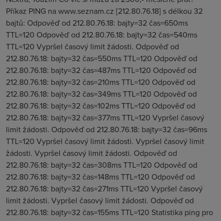
Příkaz PING na www.seznam.cz [212.80.76.18] s délkou 32
bajtů: Odpověď od 212.80.76.18: bajty=32 čas=650ms
TTL=120 Odpověď od 212.80.76.18: bajty=32 čas=540ms
TTL=120 Vypršel časový limit žádosti. Odpověď od
212.80.76.18: bajty=32 čas=550ms TTL=120 Odpověď od
212.80.76.18: bajty=32 čas=487ms TTL=120 Odpověď od
212.80.76.18: bajty=32 čas=210ms TTL=120 Odpověď od
212.80.76.18: bajty=32 čas=349ms TTL=120 Odpověď od
212.80.76.18: bajty=32 čas=102ms TTL=120 Odpověď od
212.80.76.18: bajty=32 čas=377ms TTL=120 Vypršel časový
limit žádosti. Odpověď od 212.80.76.18: bajty=32 čas=96ms
TTL=120 Vypršel časový limit žádosti. Vypršel časový limit
žádosti. Vypršel časový limit žádosti. Odpověď od
212.80.76.18: bajty=32 čas=308ms TTL=120 Odpověď od
212.80.76.18: bajty=32 čas=148ms TTL=120 Odpověď od
212.80.76.18: bajty=32 čas=271ms TTL=120 Vypršel časový
limit žádosti. Vypršel časový limit žádosti. Odpověď od
212.80.76.18: bajty=32 čas=155ms TTL=120 Statistika ping pro