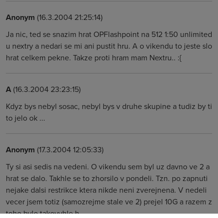
Anonym
(16.3.2004 21:25:14)
Ja nic, ted se snazim hrat OPFlashpoint na 512 1:50 unlimited
u nextry a nedari se mi ani pustit hru. A o vikendu to jeste slo
hrat celkem pekne. Takze proti hram mam Nextru.. :{
A
(16.3.2004 23:23:15)
Kdyz bys nebyl sosac, nebyl bys v druhe skupine a tudiz by ti
to jelo ok ...
Anonym
(17.3.2004 12:05:33)
Ty si asi sedis na vedeni. O vikendu sem byl uz davno ve 2 a
hrat se dalo. Takhle se to zhorsilo v pondeli. Tzn. po zapnuti
nejake dalsi restrikce ktera nikde neni zverejnena. V nedeli
vecer jsem totiz (samozrejme stale ve 2) prejel 10G a razem z
toho bylo takovyhle h...