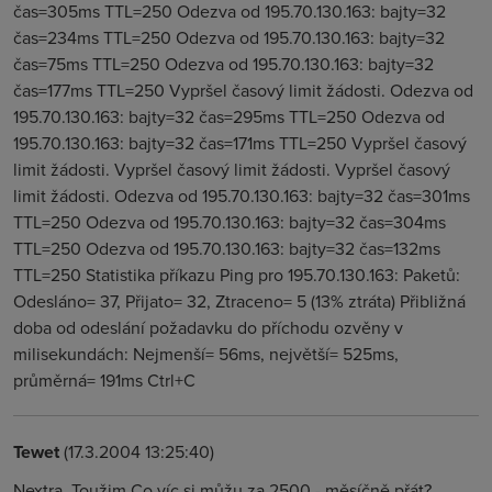
čas=305ms TTL=250 Odezva od 195.70.130.163: bajty=32
čas=234ms TTL=250 Odezva od 195.70.130.163: bajty=32
čas=75ms TTL=250 Odezva od 195.70.130.163: bajty=32
čas=177ms TTL=250 Vypršel časový limit žádosti. Odezva od
195.70.130.163: bajty=32 čas=295ms TTL=250 Odezva od
195.70.130.163: bajty=32 čas=171ms TTL=250 Vypršel časový
limit žádosti. Vypršel časový limit žádosti. Vypršel časový
limit žádosti. Odezva od 195.70.130.163: bajty=32 čas=301ms
TTL=250 Odezva od 195.70.130.163: bajty=32 čas=304ms
TTL=250 Odezva od 195.70.130.163: bajty=32 čas=132ms
TTL=250 Statistika příkazu Ping pro 195.70.130.163: Paketů:
Odesláno= 37, Přijato= 32, Ztraceno= 5 (13% ztráta) Přibližná
doba od odeslání požadavku do příchodu ozvěny v
milisekundách: Nejmenší= 56ms, největší= 525ms,
průměrná= 191ms Ctrl+C
Tewet
(17.3.2004 13:25:40)
Nextra, Toužim Co víc si můžu za 2500,- měsíčně přát?