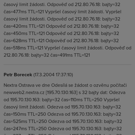
časový limit žádosti. Odpověď od 212.80.76.18: bajty=32
čas=477ms TTL=121 Vypršel časový limit žádosti. Vypršel
časový limit žádosti. Odpověď od 212.80.76.18: bajty=32
čas=420ms TTL=121 Odpověď od 212.80.76.18: bajty=32
čas=450ms TTL=121 Odpověď od 212.80.76.18: bajty=32
čas=628ms TTL=121 Odpověď od 212.80.76.18: bajty=32
čas=518ms TTL=121 Vypršel časový limit žádosti. Odpověď od
212.80.76.18: bajty=32 čas=491ms TTL=121
Petr Borecek
(17.3.2004 17:37:10)
Nextra Ostrava ve dne Odesílá se žádost o ozvěnu počítači
newweb2.nextra.cz [195.70.130.163] s 32 bajty dat: Odezva
od 195.70.130.163: bajty=32 čas=110ms TTL=250 Vypršel
časový limit žádosti. Odezva od 195.70.130.163: bajty=32
čas=150ms TTL=250 Odezva od 195.70.130.163: bajty=32
čas=525ms TTL=250 Odezva od 195.70.130.163: bajty=32
čas=247ms TTL=250 Odezva od 195.70.130.163: bajty=32