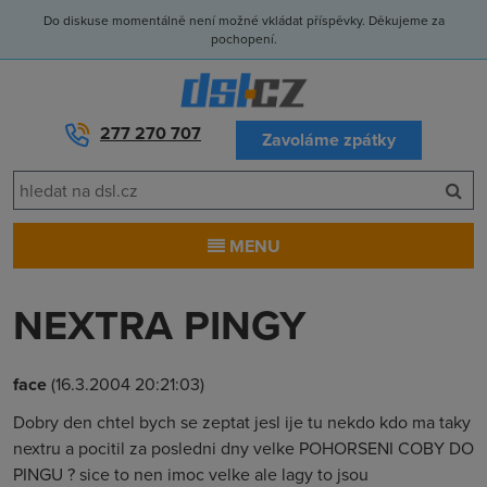
Do diskuse momentálně není možné vkládat příspěvky. Děkujeme za
pochopení.
277 270 707
Zavoláme zpátky
MENU
NEXTRA PINGY
face
(16.3.2004 20:21:03)
Dobry den chtel bych se zeptat jesl ije tu nekdo kdo ma taky
nextru a pocitil za posledni dny velke POHORSENI COBY DO
PINGU ? sice to nen imoc velke ale lagy to jsou