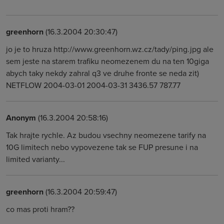
greenhorn
(16.3.2004 20:30:47)
jo je to hruza http://www.greenhorn.wz.cz/tady/ping.jpg ale
sem jeste na starem trafiku neomezenem du na ten 10giga
abych taky nekdy zahral q3 ve druhe fronte se neda zit)
NETFLOW 2004-03-01 2004-03-31 3436.57 787.77
Anonym
(16.3.2004 20:58:16)
Tak hrajte rychle. Az budou vsechny neomezene tarify na
10G limitech nebo vypovezene tak se FUP presune i na
limited varianty...
greenhorn
(16.3.2004 20:59:47)
co mas proti hram??