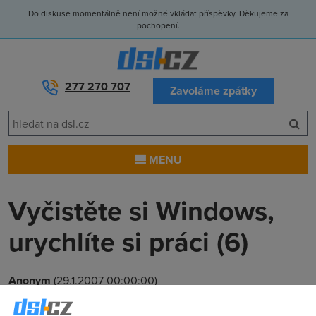
Do diskuse momentálně není možné vkládat příspěvky. Děkujeme za
pochopení.
277 270 707
Zavoláme zpátky
MENU
Vyčistěte si Windows,
urychlíte si práci (6)
Anonym
(29.1.2007 00:00:00)
Ačkoliv pokračujeme v našem seriálu, který nese název, jaký