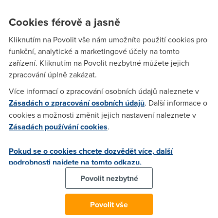
nese, čistit toho již moc nebudeme. Spíše upravovat.
Cookies férově a jasně
Kliknutím na Povolit vše nám umožníte použití cookies pro
Moje
(29.1.2007 11:55:49)
funkční, analytické a marketingové účely na tomto
Podstatně lepší defragmentační software je PerfectDisk od
zařízení. Kliknutím na Povolit nezbytné můžete jejich
Raxco.
zpracování úplně zakázat.
Více informací o zpracování osobních údajů naleznete v
Proč
(30.1.2007 00:37:31)
Zásadách o zpracování osobních údajů
. Další informace o
cookies a možnosti změnit jejich nastavení naleznete v
Proč myslíš?
Zásadách používání cookies
.
omi
(1.2.2007 19:54:56)
Pokud se o cookies chcete dozvědět více, další
podrobnosti najdete na tomto odkazu.
Skús PerfectDisk a uvidíš...
Povolit nezbytné
Jan Šuhaj
(15.9.2008 16:31:11)
Povolit vše
A co Smart Defrag? Jak si stojí?