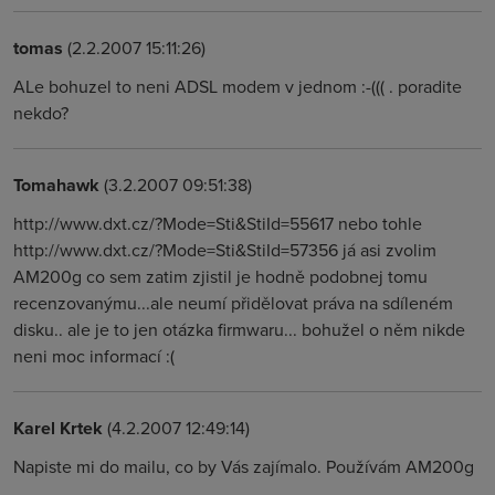
tomas
(2.2.2007 15:11:26)
ALe bohuzel to neni ADSL modem v jednom :-((( . poradite
nekdo?
Tomahawk
(3.2.2007 09:51:38)
http://www.dxt.cz/?Mode=Sti&StiId=55617 nebo tohle
http://www.dxt.cz/?Mode=Sti&StiId=57356 já asi zvolim
AM200g co sem zatim zjistil je hodně podobnej tomu
recenzovanýmu...ale neumí přidělovat práva na sdíleném
disku.. ale je to jen otázka firmwaru... bohužel o něm nikde
neni moc informací :(
Karel Krtek
(4.2.2007 12:49:14)
Napiste mi do mailu, co by Vás zajímalo. Používám AM200g