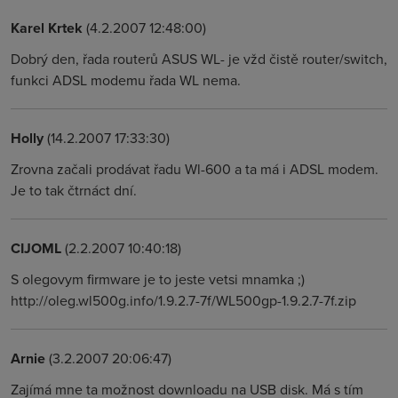
Karel Krtek
(4.2.2007 12:48:00)
Dobrý den, řada routerů ASUS WL- je vžd čistě router/switch,
funkci ADSL modemu řada WL nema.
Holly
(14.2.2007 17:33:30)
Zrovna začali prodávat řadu Wl-600 a ta má i ADSL modem.
Je to tak čtrnáct dní.
CIJOML
(2.2.2007 10:40:18)
S olegovym firmware je to jeste vetsi mnamka ;)
http://oleg.wl500g.info/1.9.2.7-7f/WL500gp-1.9.2.7-7f.zip
Arnie
(3.2.2007 20:06:47)
Zajímá mne ta možnost downloadu na USB disk. Má s tím