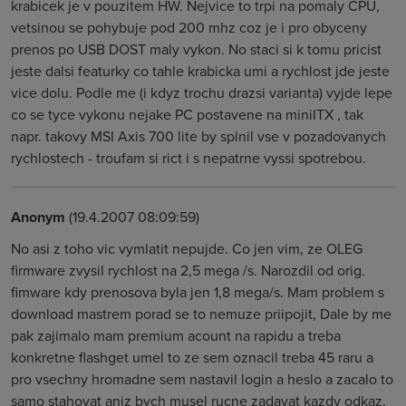
krabicek je v pouzitem HW. Nejvice to trpi na pomaly CPU,
vetsinou se pohybuje pod 200 mhz coz je i pro obyceny
prenos po USB DOST maly vykon. No staci si k tomu pricist
jeste dalsi featurky co tahle krabicka umi a rychlost jde jeste
vice dolu. Podle me (i kdyz trochu drazsi varianta) vyjde lepe
co se tyce vykonu nejake PC postavene na miniITX , tak
napr. takovy MSI Axis 700 lite by splnil vse v pozadovanych
rychlostech - troufam si rict i s nepatrne vyssi spotrebou.
Anonym
(19.4.2007 08:09:59)
No asi z toho vic vymlatit nepujde. Co jen vim, ze OLEG
firmware zvysil rychlost na 2,5 mega /s. Narozdil od orig.
fimware kdy prenosova byla jen 1,8 mega/s. Mam problem s
download mastrem porad se to nemuze priipojit, Dale by me
pak zajimalo mam premium acount na rapidu a treba
konkretne flashget umel to ze sem oznacil treba 45 raru a
pro vsechny hromadne sem nastavil login a heslo a zacalo to
samo stahovat aniz bych musel rucne zadavat kazdy odkaz.