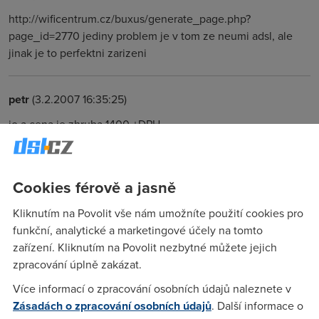
http://wificentrum.cz/buxus/generate_page.php?
page_id=2770 jediny problem je v tom ze neumi adsl, ale
jinak je to perfektni zarizeni
petr
(3.2.2007 16:35:25)
jo a cena je zhruba 1400 +DPH
Anonym
(3.2.2007 16:58:55)
Cookies férově a jasně
By bylo nejaky moc levny :o))))
Kliknutím na Povolit vše nám umožníte použití cookies pro
funkční, analytické a marketingové účely na tomto
petr
(3.2.2007 19:03:39)
zařízení. Kliknutím na Povolit nezbytné můžete jejich
zpracování úplně zakázat.
proc myslis?? se zaregistruj a uvidis, jinak mam na nich
postavenou celou sit a nemuzu i stezovat, ono je taky
Více informací o zpracování osobních údajů naleznete v
problem v tom ze u Asusu platis hodne za znacku a ne za to
Zásadách o zpracování osobních údajů
. Další informace o
co to umi