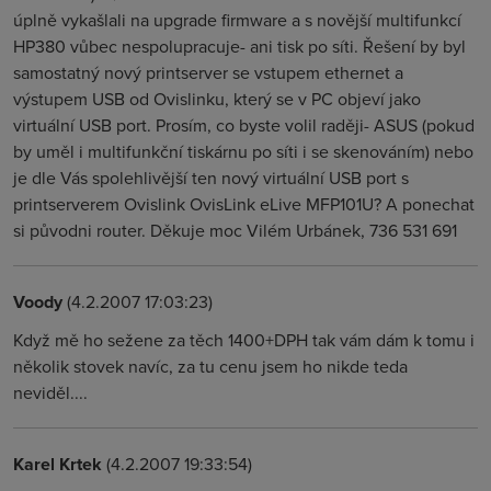
úplně vykašlali na upgrade firmware a s novější multifunkcí
HP380 vůbec nespolupracuje- ani tisk po síti. Řešení by byl
samostatný nový printserver se vstupem ethernet a
výstupem USB od Ovislinku, který se v PC objeví jako
virtuální USB port. Prosím, co byste volil raději- ASUS (pokud
by uměl i multifunkční tiskárnu po síti i se skenováním) nebo
je dle Vás spolehlivější ten nový virtuální USB port s
printserverem Ovislink OvisLink eLive MFP101U? A ponechat
si původni router. Děkuje moc Vilém Urbánek, 736 531 691
Voody
(4.2.2007 17:03:23)
Když mě ho sežene za těch 1400+DPH tak vám dám k tomu i
několik stovek navíc, za tu cenu jsem ho nikde teda
neviděl....
Karel Krtek
(4.2.2007 19:33:54)