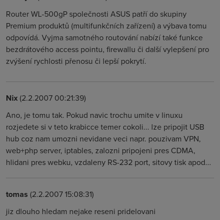
Router WL-500gP společnosti ASUS patří do skupiny
Premium produktů (multifunkčních zařízení) a výbava tomu
odpovídá. Vyjma samotného routování nabízí také funkce
bezdrátového access pointu, firewallu či další vylepšení pro
zvýšení rychlosti přenosu či lepší pokrytí.
Nix
(2.2.2007 00:21:39)
Ano, je tomu tak. Pokud navic trochu umite v linuxu
rozjedete si v teto krabicce temer cokoli... lze pripojit USB
hub coz nam umozni nevidane veci napr. pouzivam VPN,
web+php server, iptables, zalozni pripojeni pres CDMA,
hlidani pres webku, vzdaleny RS-232 port, sitovy tisk apod...
tomas
(2.2.2007 15:08:31)
jiz dlouho hledam nejake reseni pridelovani