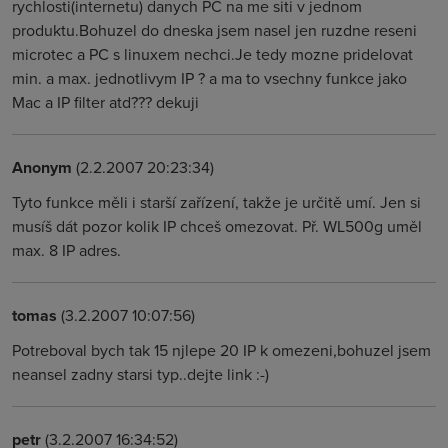
rychlosti(internetu) danych PC na me siti v jednom
produktu.Bohuzel do dneska jsem nasel jen ruzdne reseni
microtec a PC s linuxem nechci.Je tedy mozne pridelovat
min. a max. jednotlivym IP ? a ma to vsechny funkce jako
Mac a IP filter atd??? dekuji
Anonym
(2.2.2007 20:23:34)
Tyto funkce měli i starší zařízení, takže je určitě umí. Jen si
musíš dát pozor kolik IP chceš omezovat. Př. WL500g uměl
max. 8 IP adres.
tomas
(3.2.2007 10:07:56)
Potreboval bych tak 15 njlepe 20 IP k omezeni,bohuzel jsem
neansel zadny starsi typ..dejte link :-)
petr
(3.2.2007 16:34:52)