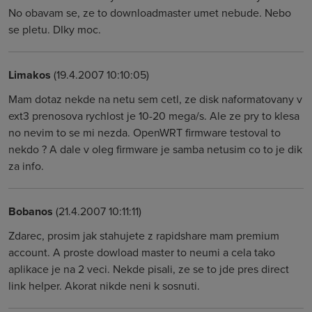
No obavam se, ze to downloadmaster umet nebude. Nebo
se pletu. DIky moc.
Limakos
(19.4.2007 10:10:05)
Mam dotaz nekde na netu sem cetl, ze disk naformatovany v
ext3 prenosova rychlost je 10-20 mega/s. Ale ze pry to klesa
no nevim to se mi nezda. OpenWRT firmware testoval to
nekdo ? A dale v oleg firmware je samba netusim co to je dik
za info.
Bobanos
(21.4.2007 10:11:11)
Zdarec, prosim jak stahujete z rapidshare mam premium
account. A proste dowload master to neumi a cela tako
aplikace je na 2 veci. Nekde pisali, ze se to jde pres direct
link helper. Akorat nikde neni k sosnuti.