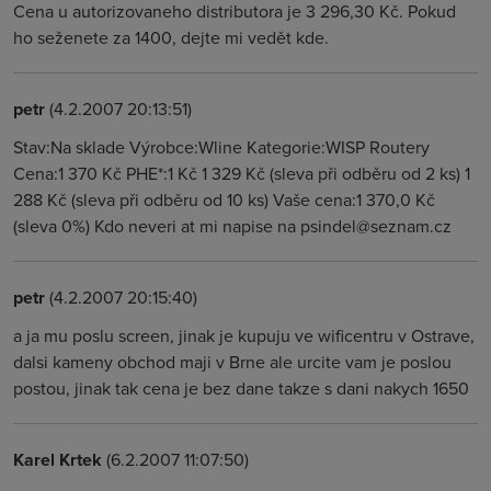
Cena u autorizovaneho distributora je 3 296,30 Kč. Pokud
ho seženete za 1400, dejte mi vedět kde.
petr
(4.2.2007 20:13:51)
Stav:Na sklade Výrobce:Wline Kategorie:WISP Routery
Cena:1 370 Kč PHE*:1 Kč 1 329 Kč (sleva při odběru od 2 ks) 1
288 Kč (sleva při odběru od 10 ks) Vaše cena:1 370,0 Kč
(sleva 0%) Kdo neveri at mi napise na psindel@seznam.cz
petr
(4.2.2007 20:15:40)
a ja mu poslu screen, jinak je kupuju ve wificentru v Ostrave,
dalsi kameny obchod maji v Brne ale urcite vam je poslou
postou, jinak tak cena je bez dane takze s dani nakych 1650
Karel Krtek
(6.2.2007 11:07:50)