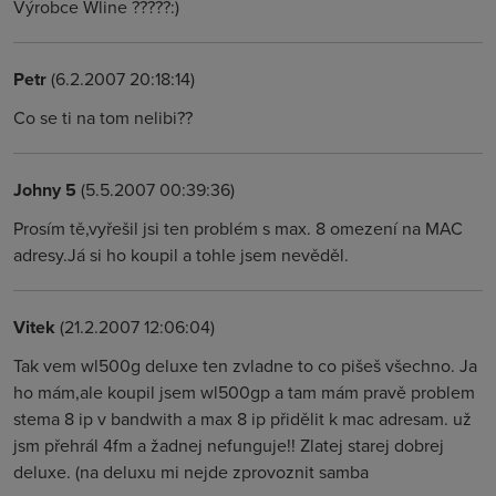
Výrobce Wline ?????:)
Petr
(6.2.2007 20:18:14)
Co se ti na tom nelibi??
Johny 5
(5.5.2007 00:39:36)
Prosím tě,vyřešil jsi ten problém s max. 8 omezení na MAC
adresy.Já si ho koupil a tohle jsem nevěděl.
Vitek
(21.2.2007 12:06:04)
Tak vem wl500g deluxe ten zvladne to co pišeš všechno. Ja
ho mám,ale koupil jsem wl500gp a tam mám pravě problem
stema 8 ip v bandwith a max 8 ip přidělit k mac adresam. už
jsm přehrál 4fm a žadnej nefunguje!! Zlatej starej dobrej
deluxe. (na deluxu mi nejde zprovoznit samba