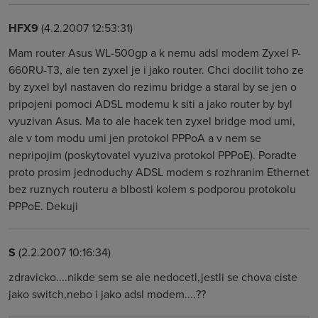
HFX9
(4.2.2007 12:53:31)
Mam router Asus WL-500gp a k nemu adsl modem Zyxel P-
660RU-T3, ale ten zyxel je i jako router. Chci docilit toho ze
by zyxel byl nastaven do rezimu bridge a staral by se jen o
pripojeni pomoci ADSL modemu k siti a jako router by byl
vyuzivan Asus. Ma to ale hacek ten zyxel bridge mod umi,
ale v tom modu umi jen protokol PPPoA a v nem se
nepripojim (poskytovatel vyuziva protokol PPPoE). Poradte
proto prosim jednoduchy ADSL modem s rozhranim Ethernet
bez ruznych routeru a blbosti kolem s podporou protokolu
PPPoE. Dekuji
S
(2.2.2007 10:16:34)
zdravicko....nikde sem se ale nedocetl,jestli se chova ciste
jako switch,nebo i jako adsl modem....??