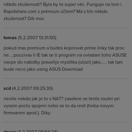
někdo zkušenosti? Byla by to super věc. Funguje na tom i
Rapidshare.com s prémium účtem? Má s tím někdo
zkušenost? Dík moc
tomas
(5.2.2007 13:31:50)
pokud mas premium a budes kopirovat prime linky tak proc
ne....pouzivas li IE tak se ti program na ovladani toho ASUSE
nacpe do nabidky pravehjo myslitka (ulozit jako..... tak tam
bude neco jako using ASUS Download
scd
(4.2.2007 09:25:30)
nevite nekdo jak je to s NAT? zasekne se tento router pri
vyssim poctu spojeni nebo se to da resit (treba novym
firmwarem apod.). Diky
devyx
(4.2.2007 09:54:24)