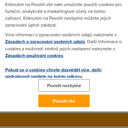
všemu porádně porozuměl. Potřeboval bych si pořídit nějaký
Kliknutím na Povolit vše nám umožníte použití cookies pro
ADSL modem Wi-Fi router přibližně do 2000,- Chci ADSL
funkční, analytické a marketingové účely na tomto
připojení rozdělit na 4 notebooky v bytě (cca. 45m2 - jedna
zařízení. Kliknutím na Povolit nezbytné můžete jejich
stěna), stačí pouze Wi-Fi (ne ethernet atd.), důležitá je pro
zpracování úplně zakázat.
mě stabilita, integrovaný firewall a zabezpečené připojení
Více informací o zpracování osobních údajů naleznete v
(aby se nemohl připojit nikdo jiny, než dané 4 notebooky).
Zásadách o zpracování osobních údajů
. Další informace o
Připojení je mimochodem od ČRa. Děkuji mockrát za vaše
cookies a možnosti změnit jejich nastavení naleznete v
rady!
Zásadách používání cookies
.
Pokud se o cookies chcete dozvědět více, další
Anonym
(3.2.2007 03:57:14)
podrobnosti najdete na tomto odkazu.
https://fixed.o2shop.cz/produkt.php?
Povolit nezbytné
kid=9&od=0&pr_id=000000000000165538&raz=0&razt=0 v
nabídce ČRa jsou, no ... sr@czky ;)
Povolit vše