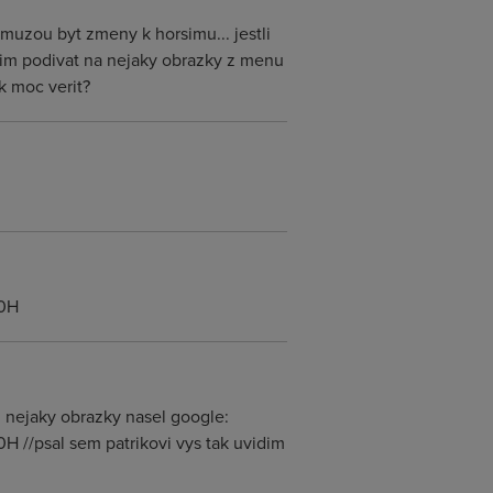
muzou byt zmeny k horsimu... jestli
rosim podivat na nejaky obrazky z menu
ak moc verit?
50H
.. nejaky obrazky nasel google:
//psal sem patrikovi vys tak uvidim