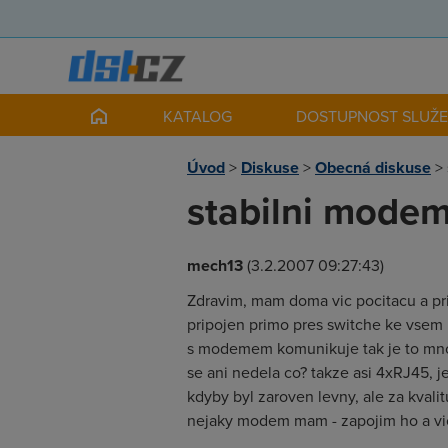
KATALOG
DOSTUPNOST SLUŽ
Úvod
>
Diskuse
>
Obecná diskuse
>
stabilni modem
mech13
(3.2.2007 09:27:43)
Zdravim, mam doma vic pocitacu a pr
pripojen primo pres switche ke vsem P
s modemem komunikuje tak je to mnohm
se ani nedela co? takze asi 4xRJ45, 
kdyby byl zaroven levny, ale za kvali
nejaky modem mam - zapojim ho a vi