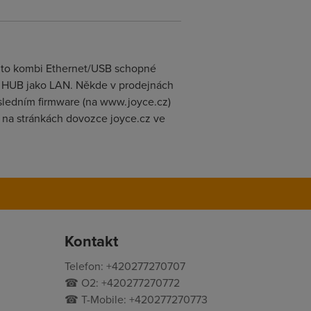
je to kombi Ethernet/USB schopné
át HUB jako LAN. Někde v prodejnách
osledním firmware (na www.joyce.cz)
ný na stránkách dovozce joyce.cz ve
Kontakt
Telefon: +420277270707
☎ O2: +420277270772
☎ T-Mobile: +420277270773