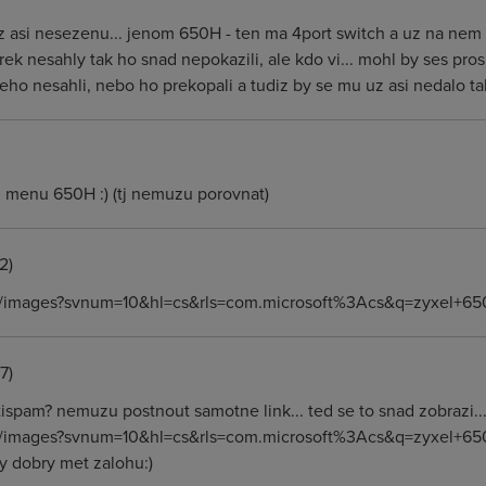
uz asi nesezenu... jenom 650H - ten ma 4port switch a uz na nem 
trek nesahly tak ho snad nepokazili, ale kdo vi... mohl by ses p
a neho nesahli, nebo ho prekopali a tudiz by se mu uz asi nedalo t
z menu 650H :) (tj nemuzu porovnat)
2)
om/images?svnum=10&hl=cs&rls=com.microsoft%3Acs&q=zyxel+6
7)
ntispam? nemuzu postnout samotne link... ted se to snad zobrazi.
/images?svnum=10&hl=cs&rls=com.microsoft%3Acs&q=zyxel+650H 
by dobry met zalohu:)