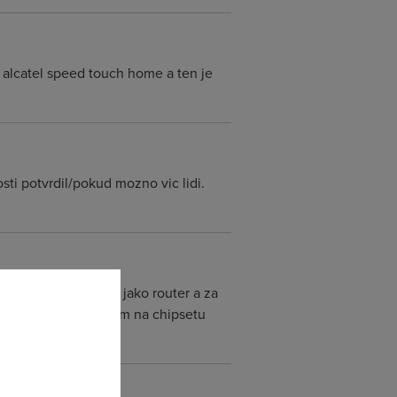
 alcatel speed touch home a ten je
osti potvrdil/pokud mozno vic lidi.
ojeny asi pul roku jako router a za
 jeden podobny modem na chipsetu
zna vada kusu.