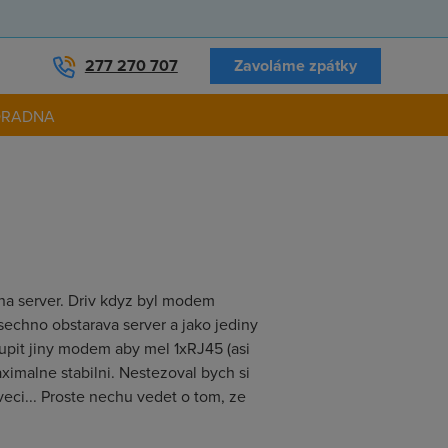
277 270 707
Zavoláme zpátky
ORADNA
na server. Driv kdyz byl modem
sechno obstarava server a jako jediny
upit jiny modem aby mel 1xRJ45 (asi
ximalne stabilni. Nestezoval bych si
veci... Proste nechu vedet o tom, ze