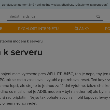
Do diskuse momentálně není možné vkládat příspěvky. Děkujeme za pochopení.
EB
RYCHLOST INTERNETU
ČLÁNKY
P
stabilni modem k serveru
 k serveru
ipojeni mam vyresene pres WELL PTI-845G, ten je napojeny jen 
C tak se casto zasekaval - vytuhl a potreboval reset. Ted kdyz v
e lepsi, ale stejne to jednou za 14 dni vytuhne. takze chci ko
jedine co musi umet je ADSL modem + byt na ethernet) ale byl ma
tu si rad priplatim. Nejsu tak bohate abych si mohl kupovat levny 
c o nem nechci vedet