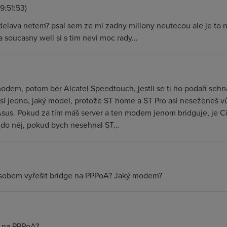
9:51:53)
vydelava netem? psal sem ze mi zadny miliony neutecou ale je to 
soucasny well si s tim nevi moc rady...
dem, potom ber Alcatel Speedtouch, jestli se ti ho podaří sehn
si jedno, jaký model, protože ST home a ST Pro asi neseženeš 
, Asus. Pokud za tím máš server a ten modem jenom bridguje, je 
 do něj, pokud bych nesehnal ST...
ůsobem vyřešit bridge na PPPoA? Jaký modem?
e na PPPoA?