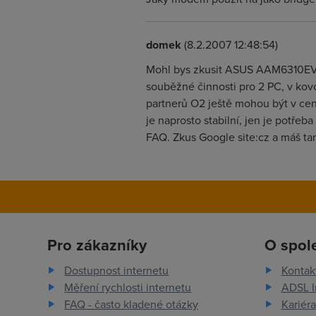
domek
(8.2.2007 12:48:54)
Mohl bys zkusit ASUS AAM6310EV, k
souběžné činnosti pro 2 PC, v kov
partnerů O2 ještě mohou být v ceně
je naprosto stabilní, jen je potře
FAQ. Zkus Google site:cz a máš t
Pro zákazníky
O spol
Dostupnost internetu
Kontak
Měření rychlosti internetu
ADSL I
FAQ - často kladené otázky
Kariéra