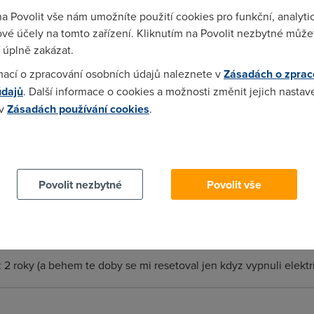
na Povolit vše nám umožníte použití cookies pro funkční, analyti
bridge na PPPoa?
vé účely na tomto zařízení. Kliknutím na Povolit nezbytné můžet
 úplně zakázat.
57:53)
mací o zpracování osobních údajů naleznete v
Zásadách o zprac
ic nemá PPPoA klienta. Většina modemů se ale dá nastavit do ZI
údajů
. Další informace o cookies a možnosti změnit jejich nastav
t, že to spojení se pořád vytváří PPPoA klientem v modemu a ne ně
 v
Zásadách používání cookies
.
 cookies chcete dozvědět více, další podrobnosti najdete na t
Povolit nezbytné
Povolit vše
l a ze by byly vrcholem stability to ne.Ale nejhorsi taky nejsou,
 2 roky (a behem te doby se mi resetoval jen kdyz vypnuli elektr