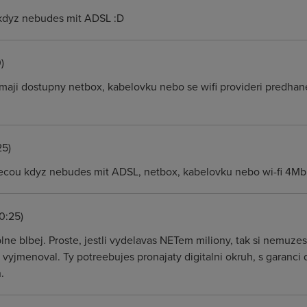
 kdyz nebudes mit ADSL :D
)
a maji dostupny netbox, kabelovku nebo se wifi provideri predhan
25)
tecou kdyz nebudes mit ADSL, netbox, kabelovku nebo wi-fi 4Mbps
0:25)
lne blbej. Proste, jestli vydelavas NETem miliony, tak si nemuzes
i vyjmenoval. Ty potreebujes pronajaty digitalni okruh, s garanci
.