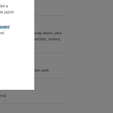
cké a
e jejich
ování
PB módu, kdy se chovají skoro, jako
ení
čím, co je zatím (počítač, router),
omto
jsou na tom lip nez ten well.
inu)