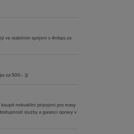
eji ve stabilnim spojeni s 4mbps za
 za 500,- :))
 koupit nekvalitni pripojeni pro masy
 dostupnosti sluzby a garanci opravy v