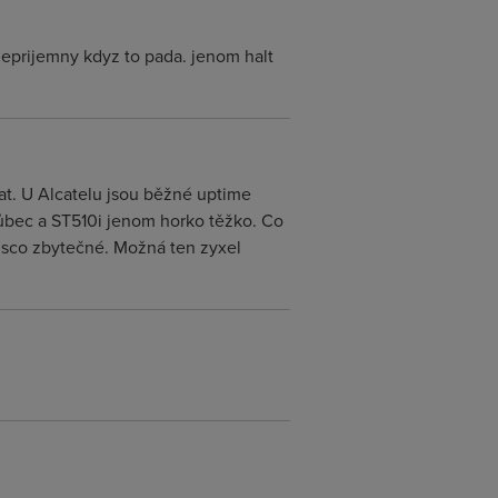
neprijemny kdyz to pada. jenom halt
at. U Alcatelu jsou běžné uptime
vůbec a ST510i jenom horko těžko. Co
Cisco zbytečné. Možná ten zyxel