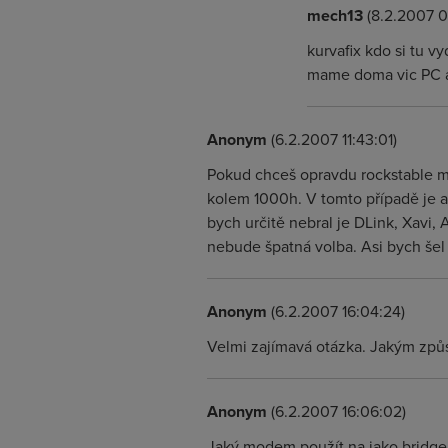
mech13
(8.2.2007 0
kurvafix kdo si tu 
mame doma vic PC a 
Anonym
(6.2.2007 11:43:01)
Pokud chceš opravdu rockstable mo
kolem 1000h. V tomto případě je a
bych určitě nebral je DLink, Xavi
nebude špatná volba. Asi bych šel
Anonym
(6.2.2007 16:04:24)
Velmi zajímavá otázka. Jakým zp
Anonym
(6.2.2007 16:06:02)
Jaký modem použít na jako bridg