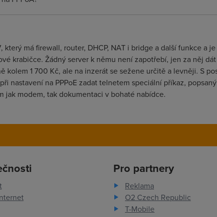
terý má firewall, router, DHCP, NAT i bridge a další funkce a 
ové krabičce. Žádný server k němu není zapotřebí, jen za něj d
 kolem 1 700 Kč, ale na inzerát se sežene určitě a levněji. S p
ba při nastavení na PPPoE zadat telnetem speciální příkaz, popsa
am jak modem, tak dokumentaci v bohaté nabídce.
ečnosti
Pro partnery
t
Reklama
nternet
O2 Czech Republic
T-Mobile