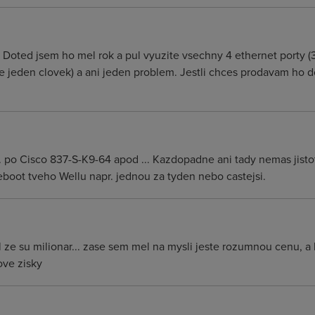
 Doted jsem ho mel rok a pul vyuzite vsechny 4 ethernet porty (3
ste jeden clovek) a ani jeden problem. Jestli chces prodavam ho d
. po Cisco 837-S-K9-64 apod ... Kazdopadne ani tady nemas jisto
reboot tveho Wellu napr. jednou za tyden nebo castejsi.
l ze su milionar... zase sem mel na mysli jeste rozumnou cenu, 
ove zisky