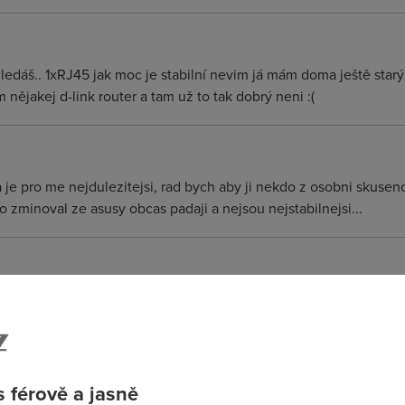
edáš.. 1xRJ45 jak moc je stabilní nevim já mám doma ještě starý
nějakej d-link router a tam už to tak dobrý neni :(
ta je pro me nejdulezitejsi, rad bych aby ji nekdo z osobni skusen
 zminoval ze asusy obcas padaji a nejsou nejstabilnejsi...
ge a PPPoE udelej tim co mas za tim. Jinak ja mam WELL 845 zap
ny vytuh jsem jeste nemel. Mam to tak pul roku. Pak mam jeste
ridgi a spojeni mi dela az router za nim a taky zadny vytuh. Mo
 férově a jasně
50)