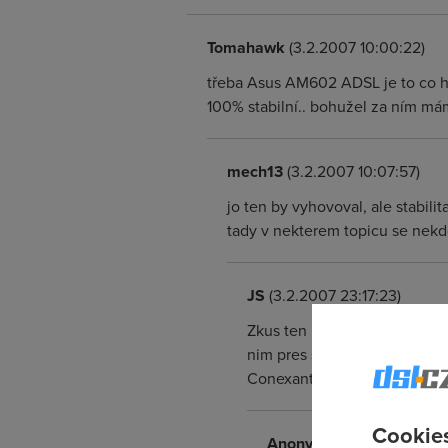
Tomahawk
(3.2.2007 10:00:22)
třeba Asus AM602 ADSL je to co hl
100% stabilní.. bohužel za ním mám 
mech13
(3.2.2007 10:07:57)
jo ten by vyhovoval, ale stabili
tady v nekterem topicu se nekdo
JS
(3.2.2007 23:17:23)
Zkus ten modem dat jako brid
nim pres switch 17 PC a zad
Conexant a ten mam prave v b
Cookies
Anonym
(6.2.2007 16:08: