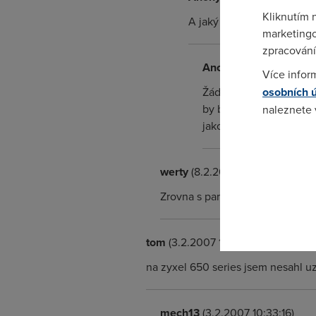
Kliknutím 
A jaký modem použít pro 
marketingo
zpracování
Anonym
(6.2.2007 23:
Více infor
Žádný. Protože skoro n
osobních 
by byly v bridge, akorá
naleznete
jako u PPPoE bridge.
Pokud se o
odkazu.
werty
(8.2.2007 12:44:11)
Zrovna s par AM602 sem se setka
tom
(3.2.2007 10:22:03)
na zyxel 650 series jsem nesahl uz
mech13
(3.2.2007 10:33:16)