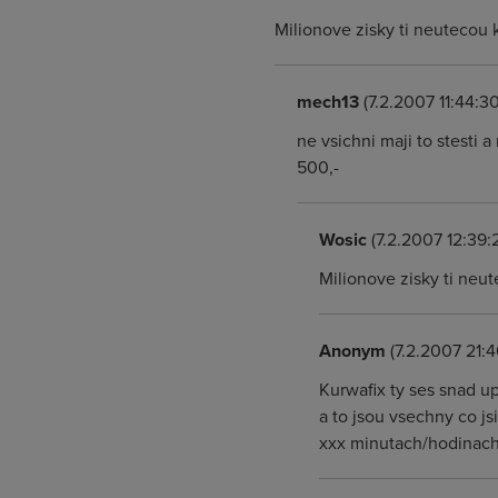
Milionove zisky ti neutecou
mech13
(7.2.2007 11:44:30
ne vsichni maji to stesti 
500,-
Wosic
(7.2.2007 12:39:
Milionove zisky ti neu
Anonym
(7.2.2007 21:4
Kurwafix ty ses snad up
a to jsou vsechny co js
xxx minutach/hodinach