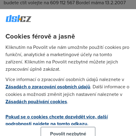
budete ctít volejte na 609 112 567 Bordel máma 13.2.2007
Anonym
(13.2.2007 11:19:36)
Cookies férově a jasně
to je ilegální
Kliknutím na Povolit vše nám umožníte použití cookies pro
funkční, analytické a marketingové účely na tomto
gangsta
(13.2.2007 11:20:05)
zařízení. Kliknutím na Povolit nezbytné můžete jejich
a koho to kurva zajmá???
zpracování úplně zakázat.
Více informací o zpracování osobních údajů naleznete v
tfbilly
(13.2.2007 12:23:34)
Zásadách o zpracování osobních údajů
. Další informace o
cookies a možnosti změnit jejich nastavení naleznete v
Nechápu tyhle tragédní příspěvky, akorát zhoršujete kvalitu
Zásadách používání cookies
.
tohoto fora, ale o to vám asi jde.
Pokud se o cookies chcete dozvědět více, další
Anonym
(13.2.2007 12:35:50)
podrobnosti najdete na tomto odkazu.
Povolit nezbytné
jj správně :D