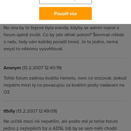
Povolit vše
tfbilly
(13.2.2007 16:10:34)
No ona by to teprve byla sranda, kdyby se admin nasral a
forum úplně zrušil. Co by jste dělali potom? Škemrali někde
o radu, tady vám každej poradil hned. Je to jedno, nemá
smysl to někomu vysvětlovat.
Anonym
(13.2.2007 12:40:19)
Tohle forum zadnou kvalitu nemelo, neni co snizovat. pokud
nepatris mezi ty co povazujou za kvalitni posty nadavani na
O2
tfbilly
(13.2.2007 12:49:09)
Ne určitě mezi ně nepatřím, ale podle mě je tohle forum
jedno z nejlepších for o ADSL lidi by se sem měli chodit