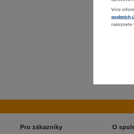
Více infor
osobních 
naleznete
Pokud se o
odkazu.
Pro zákazníky
O spol