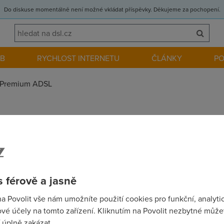
Do diskuse momentálně není možné vkládat příspěvky. Děkujeme za pochopení.
EB
RYCHLOST INTERNETU
ČLÁNKY
P
Premium ADSL
 Speedtouch Thompson 510? Diky za info
 férově a jasně
na Povolit vše nám umožníte použití cookies pro funkční, analyti
vé účely na tomto zařízení. Kliknutím na Povolit nezbytné můžet
 úplně zakázat.