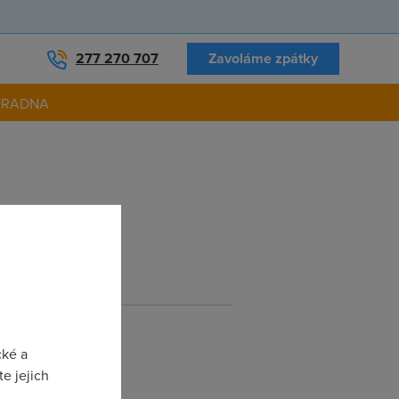
277 270 707
Zavoláme zpátky
ORADNA
cké a
e jejich