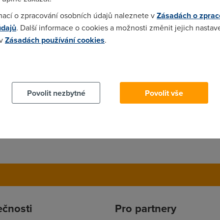
mací o zpracování osobních údajů naleznete v
Zásadách o zprac
údajů
. Další informace o cookies a možnosti změnit jejich nastav
 v
Zásadách používání cookies
.
 cookies chcete dozvědět více, další podrobnosti najdete na t
Povolit nezbytné
Povolit vše
ečnosti
Pro partnery