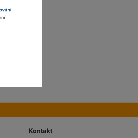
ování
ení
omto
Kontakt