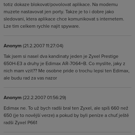
totiz dokaze blokovat/povolovat aplikace. Na modemu
muzete nastavovat jen porty. Takze je to i dobre jako
sledovani, ktera aplikace chce komunikovat s internetem.
Lze tim celkem rychle najit spyware.
Anonym
(21.2.2007 11:27:04)
Tak jsem si nasel dva kandinaty jeden je Zyxel Prestige
650H-E3 a druhy je Edimax AR-7064+B. Co myslite, jaky z
nich mam vzit?? Me osobne pride o trochu lepsi ten Edimax,
ale budu rad za vas nazor
Anonym
(22.2.2007 01:56:29)
Edimax ne. To už bych radši bral ten Zyxel, ale spíš 660 než
650 (je to novější verze) a pokud by byli peníze a chuť ještě
radši Zyxel P661