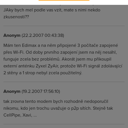
nich mam vzit?? Me osobne pride o trochu lepsi ten Edimax.
JAky bych mel podle vas vzit, mate s nimi nekdo
zkusenosti??
Anonym
(22.2.2007 00:43:38)
Mám ten Edimax a na něm připojené 3 počítače zapojené
přes Wi-Fi. Od doby prvního zapojení jsem na něj nesáhl,
funguje zcela bez problémů. Akorát jsem mu přikoupil
externí anténku Zyxel ZyAir, protože Wi-Fi signál zdolávající
2 stěny a 1 strop nebyl zcela použitelný.
Anonym
(19.2.2007 17:56:10)
tak zrovna tento modem bych rozhodně nedoporučil
nikomu, kdo jen trochu uvažuje o p2p sítích. Stejně tak
CellPipe, Xavi, ...