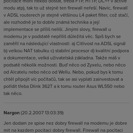
počítače mohl někdo dostat, třeba FTP, HTTP, DC++ v active
modu atp), tak to už stejně ten firewall neřeší. Navíc, firewall
v ADSL routerech je stejně většinou L4 paket filter, což stačí,
ale rozhodně je to dobře známá technika a její
implementace se příliš neliší. Jinými slovy, firewall u
modemu je v podstatě nepříliš důležitá věc. Spíš bych se
zaměřil na následující vlastnosti: a) Citlivost na ADSL signál
b) velkou NAT tabulku c) stabilní procesor d) kvalitní podpora
a dokumentace, velká uživatelská základna. Takže máš v
podsatě několik možnosti. Buď něco od Zyxelu, nebo něco
od Alcatelu nebo něco od Wellu. Nebo, pokud bys k tomu
chtěl připojit víc počítačů, tak se asi vyplatí zainvestovat a
pořídit třeba Dlink 362T a k tomu router Asus WL550 nebo
tak něco.
Nargon
(20.2.2007 13:03:39)
Jen dodam ze spise nez dobry firewall na modemu je dobre
mit na kazdem pocitaci dobry firewall. Firewall na pocitaci