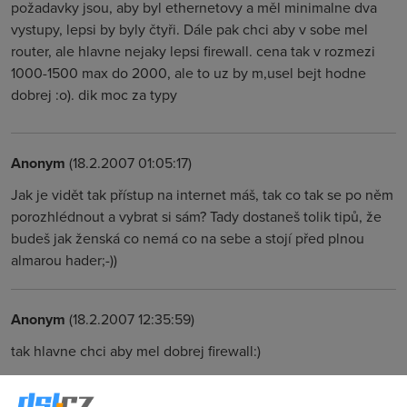
požadavky jsou, aby byl ethernetovy a měl minimalne dva
vystupy, lepsi by byly čtyři. Dále pak chci aby v sobe mel
router, ale hlavne nejaky lepsi firewall. cena tak v rozmezi
1000-1500 max do 2000, ale to uz by m,usel bejt hodne
dobrej :o). dik moc za typy
Anonym
(18.2.2007 01:05:17)
Jak je vidět tak přístup na internet máš, tak co tak se po něm
porozhlédnout a vybrat si sám? Tady dostaneš tolik tipů, že
budeš jak ženská co nemá co na sebe a stojí před plnou
almarou hader;-))
Anonym
(18.2.2007 12:35:59)
tak hlavne chci aby mel dobrej firewall:)