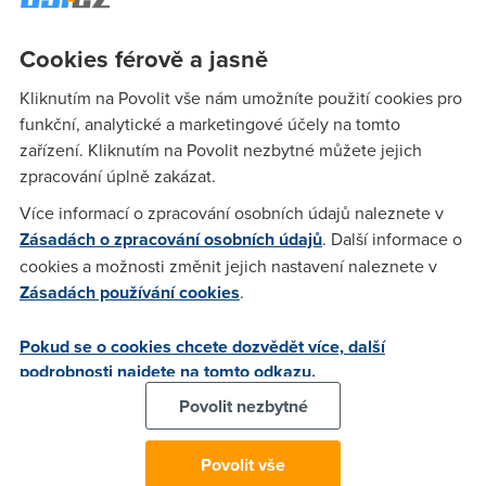
Anonym
(18.2.2007 15:18:54)
Mě se již několik let osvědčuje ASUS AAM6310EV, má ale
Cookies férově a jasně
jen USB a jeden ethernet, ale fungují i souběžně. Se dvěma
ethernety se nic nedělá. Stejný jako ten ASUS je CellPipe
Kliknutím na Povolit vše nám umožníte použití cookies pro
22A-FX který má 4x ethernet.
funkční, analytické a marketingové účely na tomto
zařízení. Kliknutím na Povolit nezbytné můžete jejich
zpracování úplně zakázat.
Anonym
(19.2.2007 05:06:12)
Více informací o zpracování osobních údajů naleznete v
Tak to už radši to smc, které bytostně nesnášim.
Zásadách o zpracování osobních údajů
. Další informace o
cookies a možnosti změnit jejich nastavení naleznete v
Zásadách používání cookies
.
Anonym
(19.2.2007 21:12:48)
A důvod?
Pokud se o cookies chcete dozvědět více, další
podrobnosti najdete na tomto odkazu.
Povolit nezbytné
Anonym
(22.2.2007 00:04:53)
Tak jsem si nasel dva kandinaty jeden je Zyxel Prestige
Povolit vše
650H-E3 a druhy je Edimax AR-7064+B. Co myslite, jaky z