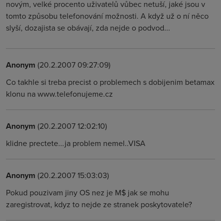
novým, velké procento uživatelů vůbec netuší, jaké jsou v
tomto způsobu telefonování možnosti. A když už o ní něco
slyší, dozajista se obávají, zda nejde o podvod...
Anonym
(20.2.2007 09:27:09)
Co takhle si treba precist o problemech s dobijenim betamax
klonu na www.telefonujeme.cz
Anonym
(20.2.2007 12:02:10)
klidne prectete...ja problem nemel..VISA
Anonym
(20.2.2007 15:03:03)
Pokud pouzivam jiny OS nez je M$ jak se mohu
zaregistrovat, kdyz to nejde ze stranek poskytovatele?