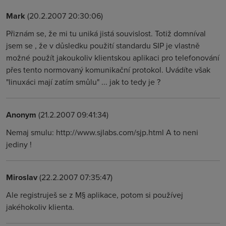
Mark
(20.2.2007 20:30:06)
Přiznám se, že mi tu uniká jistá souvislost. Totiž domníval
jsem se , že v důsledku použití standardu SIP je vlastně
možné použít jakoukoliv klientskou aplikaci pro telefonování
přes tento normovaný komunikační protokol. Uvádíte však
"linuxáci mají zatím smůlu" ... jak to tedy je ?
Anonym
(21.2.2007 09:41:34)
Nemaj smulu: http://www.sjlabs.com/sjp.html A to neni
jediny !
Miroslav
(22.2.2007 07:35:47)
Ale registruješ se z M§ aplikace, potom si používej
jakéhokoliv klienta.