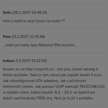
Selic
(28.2.2007 20:46:31)
hele a kolik te stoji hovor na mobil ??
Paia
(21.2.2007 22:15:46)
...mám jen karty typu Maestro? EN neumím...
kotouc
(1.3.2007 13:22:53)
Koukni se na http://voip.tch.cz - tam jsou české návody k
těmto službám. Také je tam návod jak zaplatit kredit 5 euro.
Jak nakonfigurovat ATA adaptery. Jak s příchozím
telefonním číslem. Jak pomocí VOIP nahradit TELECOM (O2)
a neplatit vůbec žádný paušál. 8.2. - 23.2. se špatně po
dobití zaúčtovávaly FREE dny. Nyní je to již v pořádku.