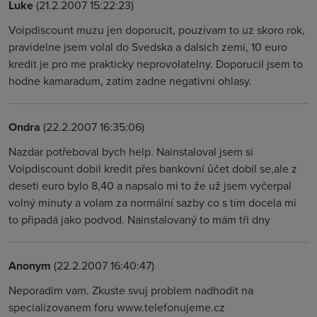
Luke
(21.2.2007 15:22:23)
Voipdiscount muzu jen doporucit, pouzivam to uz skoro rok,
pravidelne jsem volal do Svedska a dalsich zemi, 10 euro
kredit je pro me prakticky neprovolatelny. Doporucil jsem to
hodne kamaradum, zatim zadne negativni ohlasy.
Ondra
(22.2.2007 16:35:06)
Nazdar potřeboval bych help. Nainstaloval jsem si
Voipdiscount dobil kredit přes bankovní ůčet dobil se,ale z
deseti euro bylo 8,40 a napsalo mi to že už jsem vyčerpal
volný minuty a volam za normální sazby co s tím docela mi
to připadá jako podvod. Nainstalovaný to mám tři dny
Anonym
(22.2.2007 16:40:47)
Neporadim vam. Zkuste svuj problem nadhodit na
specializovanem foru www.telefonujeme.cz