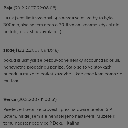
Paja
(20.2.2007 22:08:06)
Ja uz jsem limit vycerpal :-( a nezda se mi ze by to bylo
300min,pise se tam neco o 30-ti volani zdarma kdyz si nic
nedobiju. Uz si nezavolam :-(
zlodeji
(22.2.2007 09:17:48)
pokud si usmysli ze bezduvodne nejaky account zablokuji,
nenavratne propadnou penize. Stalo se to ve stovkach
pripadu a muze to potkat kazdyho... kdo chce kam pomozte
mu tam
Venca
(20.2.2007 11:00:51)
Pisete ze hovor lze provest i pres hardware telefon SIP
uctem, nikde jsem ale nenasel jeho nastaveni. Muzete k
tomu napsat neco vice ? Dekuji Kalina