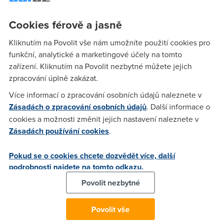
Cookies férově a jasně
Anonym
(21.2.2007 17:22:01)
Kliknutím na Povolit vše nám umožníte použití cookies pro
Chystá se zrychlení, aplikace adsl2+, rychlost 10 mbps,
funkční, analytické a marketingové účely na tomto
samozřejmě FUP 2GB týdně > reklama pěkná, ale reálný
zařízení. Kliknutím na Povolit nezbytné můžete jejich
přínos žádný.
zpracování úplně zakázat.
Více informací o zpracování osobních údajů naleznete v
WIFI
(21.2.2007 17:55:58)
Zásadách o zpracování osobních údajů
. Další informace o
cookies a možnosti změnit jejich nastavení naleznete v
Bude určitě důležitý, na jakou vzdálenost se tento rychlejší
Zásadách používání cookies
.
net dostane. Aby to nebylo jako dnes, kdy 4 Mbit funguje
jen kousek od ústředny. Znam případ, kdy je vzdálenost od
Pokud se o cookies chcete dozvědět více, další
ústředny 400 m a na té lince nejde zřídit 4 Mbit, ale jen 3
podrobnosti najdete na tomto odkazu.
Mbit (tipuju to na odfláknutý kabely v zemi)
Povolit nezbytné
Anonym
(21.2.2007 20:00:40)
Povolit vše
Tohle není vůbec podstatné. Podstatné je, že bude v tv