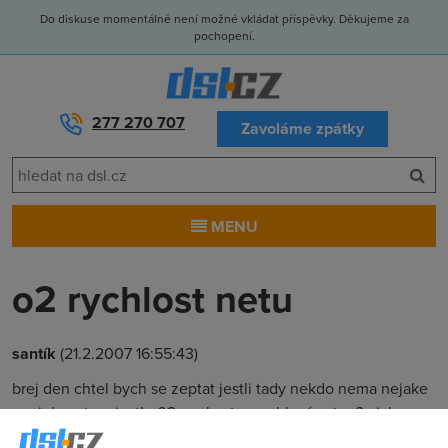
Do diskuse momentálně není možné vkládat příspěvky. Děkujeme za
pochopení.
277 270 707
Zavoláme zpátky
MENU
o2 rychlost netu
santík
(21.2.2007 16:55:43)
brej den chtel bych se zeptat jestli tady nekdo nema nejake
novinky o tom jestlo 02 nechysta zrychlení netu_?_ jako
tomu bylo tuším minuly rok v červnu diky za odpovedi