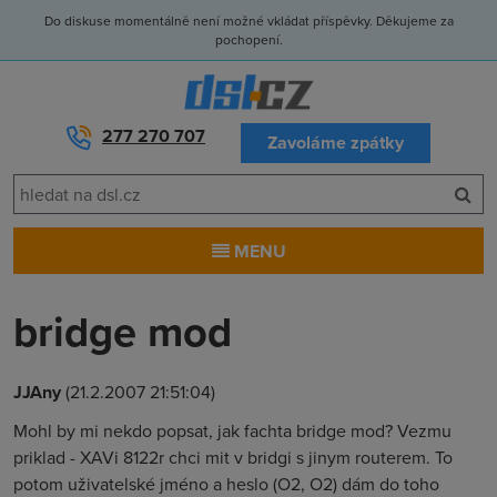
Do diskuse momentálně není možné vkládat příspěvky. Děkujeme za
pochopení.
277 270 707
Zavoláme zpátky
MENU
bridge mod
JJAny
(21.2.2007 21:51:04)
Mohl by mi nekdo popsat, jak fachta bridge mod? Vezmu
priklad - XAVi 8122r chci mit v bridgi s jinym routerem. To
potom uživatelské jméno a heslo (O2, O2) dám do toho