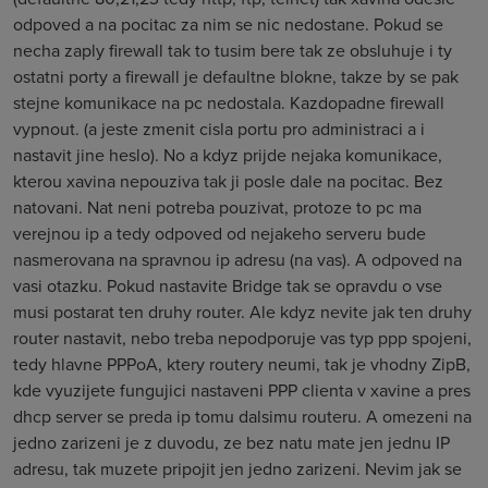
odpoved a na pocitac za nim se nic nedostane. Pokud se
necha zaply firewall tak to tusim bere tak ze obsluhuje i ty
ostatni porty a firewall je defaultne blokne, takze by se pak
stejne komunikace na pc nedostala. Kazdopadne firewall
vypnout. (a jeste zmenit cisla portu pro administraci a i
nastavit jine heslo). No a kdyz prijde nejaka komunikace,
kterou xavina nepouziva tak ji posle dale na pocitac. Bez
natovani. Nat neni potreba pouzivat, protoze to pc ma
verejnou ip a tedy odpoved od nejakeho serveru bude
nasmerovana na spravnou ip adresu (na vas). A odpoved na
vasi otazku. Pokud nastavite Bridge tak se opravdu o vse
musi postarat ten druhy router. Ale kdyz nevite jak ten druhy
router nastavit, nebo treba nepodporuje vas typ ppp spojeni,
tedy hlavne PPPoA, ktery routery neumi, tak je vhodny ZipB,
kde vyuzijete fungujici nastaveni PPP clienta v xavine a pres
dhcp server se preda ip tomu dalsimu routeru. A omezeni na
jedno zarizeni je z duvodu, ze bez natu mate jen jednu IP
adresu, tak muzete pripojit jen jedno zarizeni. Nevim jak se