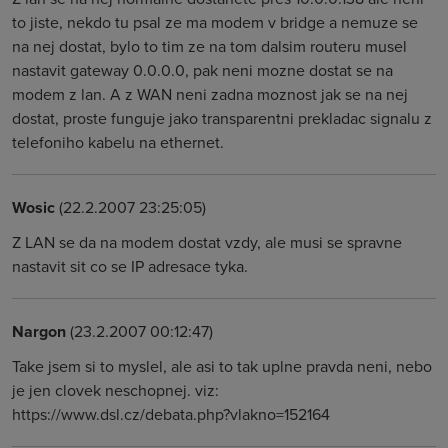
to jiste, nekdo tu psal ze ma modem v bridge a nemuze se
na nej dostat, bylo to tim ze na tom dalsim routeru musel
nastavit gateway 0.0.0.0, pak neni mozne dostat se na
modem z lan. A z WAN neni zadna moznost jak se na nej
dostat, proste funguje jako transparentni prekladac signalu z
telefoniho kabelu na ethernet.
Wosic
(22.2.2007 23:25:05)
Z LAN se da na modem dostat vzdy, ale musi se spravne
nastavit sit co se IP adresace tyka.
Nargon
(23.2.2007 00:12:47)
Take jsem si to myslel, ale asi to tak uplne pravda neni, nebo
je jen clovek neschopnej. viz:
https://www.dsl.cz/debata.php?vlakno=152164