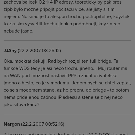
zachova balicek O2 1+4 IP adresy, teoreticky by pak pres
zipb bylo mozne pripojit pocitacu vice, ale jisty si tim
nejsem. No snad je to alespon trochu pochopitelne, kdyztak
to zkusim vysvetlit trochu jinak a podrobneji, kdyz neco
nebude jasne.
JJAny
(22.2.2007 08:25:12)
Oka, mockrat dekuji. Rad bych rozjel ten full bridge. Ta
funkce WDS tedy je asi neco trochu jineho... Muj router ma
na WAN port moznost nastavit PPP a zadat uzivatelske
jmeno a heslo, co je v modemu. Jenom bych se chtel zeptat,
co se s modemem stane, az ho prepnu do bridge - to potom
nema pridelenou zadnou IP adresu a stene se z nej neco
jako sitova karta?
Nargon
(22.2.2007 08:52:16)
Z lan se na nej normalne dostanete pres 10.0.0.138 ale neni