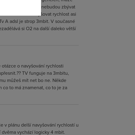
op., a pak už Vám ani nebudou zbývat
í. Jak se bude navyšovat rychlost asi
v A adsl je strop 3mbit. V současné
zadělává si O2 na další daleko větší
 otázce o navyšování rychlosti
přesnit.?? TV funguje na 3mbitu,
k tomu můžeš mít net bo ne. Někde
m co to má znamenat, co to je za
je v plánu delší navyšování rychlostí u
í dvěma vychází logicky 4 mbit.