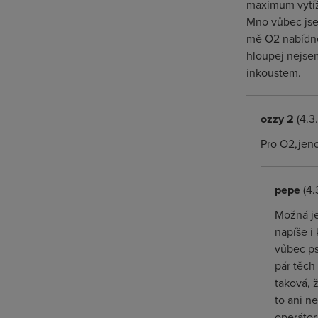
maximum vytíže
Mno vůbec jsem
mě O2 nabídne
hloupej nejsem
inkoustem.
ozzy 2
(4.3
Pro O2,jeno
pepe
(4.
Možná je
napíše i
vůbec ps
pár těch
taková, 
to ani n
operátor