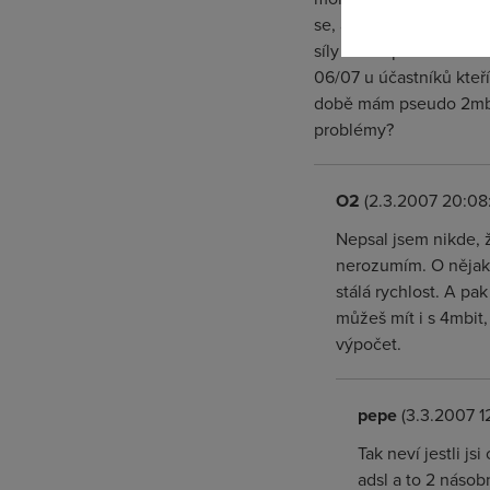
se, ale stát, že nebud
síly říct to podstatné.
06/07 u účastníků kteř
době mám pseudo 2mbit,
problémy?
O2
(2.3.2007 20:08
Nepsal jsem nikde, 
nerozumím. O nějaké
stálá rychlost. A pa
můžeš mít i s 4mbit
výpočet.
pepe
(3.3.2007 1
Tak neví jestli j
adsl a to 2 násob