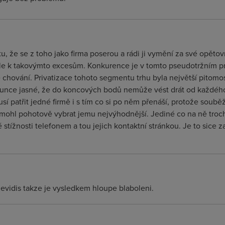
, že se z toho jako firma poserou a rádi ji vymění za své opětovn
e k takovýmto excesům. Konkurence je v tomto pseudotržním pr
chování. Privatizace tohoto segmentu trhu byla největší pitomo
lunce jasné, že do koncových bodů nemůže vést drát od každého
sí patřit jedné firmě i s tím co si po něm přenáší, protože sou
ch mohl pohotově vybrat jemu nejvýhodnější. Jediné co na ně tro
stížnosti telefonem a tou jejich kontaktní stránkou. Je to sice 
nevidis takze je vysledkem hloupe blaboleni.