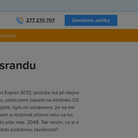
277 270 707
Zavoláme zpátky
ORADNA
 srandu
et Expres 3072, protože má při stejné
u, proto jsem zavolal na infolinku O2.
 ejhle, bylo mi oznámeno, že na mé
sem si možnost zřízení netu na tel.
to píše max. 2048. Tak nevím, co si o
y někdo podobnou zkušenost?