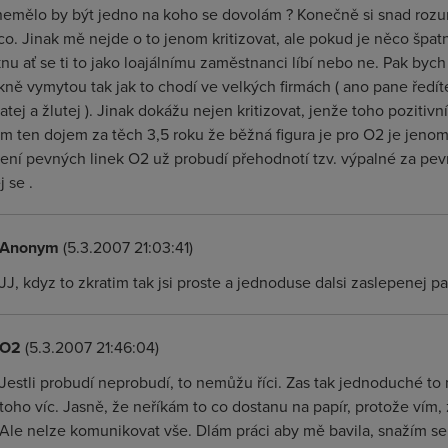
nemělo by být jedno na koho se dovolám ? Konečně si snad roz
o. Jinak mě nejde o to jenom kritizovat, ale pokud je něco špatn
nu ať se ti to jako loajálnímu zaměstnanci líbí nebo ne. Pak byc
kně vymytou tak jak to chodí ve velkých firmách ( ano pane ředít
atej a žlutej ). Jinak dokážu nejen kritizovat, jenže toho pozitiv
m ten dojem za těch 3,5 roku že běžná figura je pro O2 je jeno
šení pevných linek O2 už probudí přehodnotí tzv. výpalné za pev
 se .
Anonym
(5.3.2007 21:03:41)
JJ, kdyz to zkratim tak jsi proste a jednoduse dalsi zaslepenej pa
O2
(5.3.2007 21:46:04)
Jestli probudí neprobudí, to nemůžu říci. Zas tak jednoduché to
toho víc. Jasně, že neříkám to co dostanu na papír, protože vím, 
Ale nelze komunikovat vše. Dlám práci aby mě bavila, snažím se b