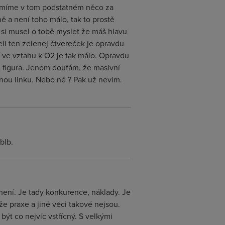
umíme v tom podstatném něco za
ě a není toho málo, tak to prostě
h si musel o tobě myslet že máš hlavu
eli ten zelenej čtvereček je opravdu
ní ve vztahu k O2 je tak málo. Opravdu
m figura. Jenom doufám, že masivní
nou linku. Nebo né ? Pak už nevim.
blb.
 není. Je tady konkurence, náklady. Je
že praxe a jiné věci takové nejsou.
ýt co nejvíc vstřícný. S velkými