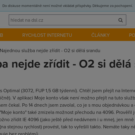
Do diskuse momentálně není možné vkládat příspěvky. Děkujeme za pochopení.
EB
RYCHLOST INTERNETU
ČLÁNKY
P
Najednou služba nejde zřídit - O2 si dělá srandu
 nejde zřídit - O2 si dělá
Optimal (3072, FUP 1,5 GB týdenní). Chtěl jsem přejít na Intern
čně). V aplikaci Moje konto však není možno přejít na tuto služb
jsem čekal. Po 14 dnech jsem zavolal, co je s mou objednávkou a
 "Moje konto" také zmizela možnost přechodu na 4096. Prověřil j
žno zřídit IE 4096 (jako ještě před nedávnem i u mne), jen mně 
(na stejnou rychlost) provést, tak to vyřešili takto. Nemáte tak
guje bez problémů.