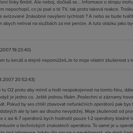
ní linky 6mbit. Ale neboj, dočkáš se... Informace o stropu mohu k
 nepochopil, co jsi psal o té TV, tak proto taková reakce. Troš
 avízované 2násobné navýšení rychlosti ? A nebo se bude tvářit
 abych netrval na službách za mé peníze. A tuto otázku jako by
.2007 19:23:40)
m tu kecáš a stejně nepomůžeš.Je to moje vlastní zkušenost s 
3.2007 20:52:43)
 tu O2 proto aby mírnil a ředil nespokojenost na tomto fóru, dále 
 když je jedno co. Ještě jednou říkám ,Poslechni si záznamy hov
át. Pokud by ses chtěl zbavovat nefunkčních operátorů pak bys t
 dobrých ale ty tam asi dlouho nevydržej. Moje zkušenost od pro
že z asi 6-7 operátorů bych hodnotil pouze 1-2 operátory kladně
emluvím o technických znalostech operátora. To samé je u operáto
 to jiná informace, kdyby šlo pouze o nevědomost, ale dosti často j