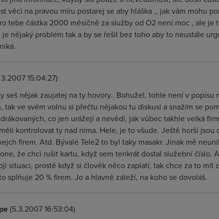
st věci na pravou míru postarej se aby hláška ,, jak vám mohu po
o tebe částka 2000 měsíčně za služby od O2 není moc , ale je to
je nějaký problém tak a by se řešil bez toho aby to neustále urg
niká.
.3.2007 15:04:27)
ty seš nějak zaujatej na ty hovory.. Bohužel, tohle není v popisu
, tak ve svém volnu si přečtu nějakou tu diskusi a snažím se pom
drákovaných, co jen urážejí a nevědí, jak vůbec takhle velká firm
měli kontrolovat ty nad nima. Hele, je to všude. Ještě horší jsou d
kejch firem. Atd. Bývalé Tele2 to byl taky masakr. Jinak mě neun
one, že chci rušit kartu, když sem tenkrát dostal služební číslo. 
oji situaci, prostě když si člověk něco zaplatí, tak chce za to mít
oto splňuje 20 % firem. Jo a hlavně záleží, na koho se dovoláš.
pe
(5.3.2007 16:53:04)