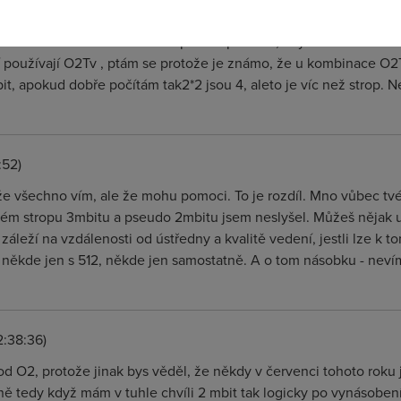
ete celou dobu dělat nic jiného, než jmenovat jednotlivé jména 
 Jenom taková diskusní otázka pro O2 pisatele, když tak všechno v
í používají O2Tv , ptám se protože je známo, že u kombinace O2T
 apokud dobře počítám tak2*2 jsou 4, aleto je víc než strop. Ne
:52)
že všechno vím, ale že mohu pomoci. To je rozdíl. Mno vůbec tvé
m stropu 3mbitu a pseudo 2mbitu jsem neslyšel. Můžeš nějak u
k záleží na vzdálenosti od ústředny a kvalitě vedení, jestli lze 
, někde jen s 512, někde jen samostatně. A o tom násobku - neví
2:38:36)
si od O2, protože jinak bys věděl, že někdy v červenci tohoto roku 
ně tedy když mám v tuhle chvíli 2 mbit tak logicky po vynásoben