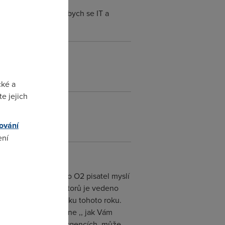
zde na fóru, živil bych se IT a
cké a
e jejich
ování
ení
omto
 Myslím, že pokud to O2 pisatel myslí
dnání většiny operátorů je vedeno
 skušenost od začátku tohoto roku.
rátor přihlásí a řekne ,, jak Vám
tupně používat při urgencích, může