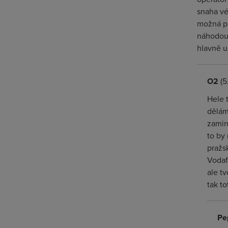
snaha vé
možná pr
náhodou 
hlavně u
O2
(5
Hele 
dělám
zamin
to by 
pražs
Vodaf
ale tv
tak t
Pe