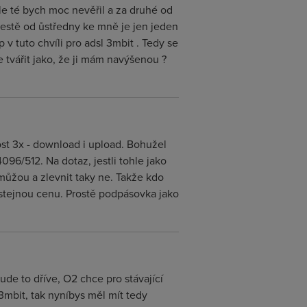
le té bych moc nevěřil a za druhé od
cestě od ůstředny ke mně je jen jeden
 v tuto chvíli pro adsl 3mbit . Tedy se
tvářit jako, že ji mám navýšenou ?
st 3x - download i upload. Bohužel
096/512. Na dotaz, jestli tohle jako
můžou a zlevnit taky ne. Takže kdo
 stejnou cenu. Prostě podpásovka jako
ude to dříve, O2 chce pro stávající
bit, tak nyníbys měl mít tedy