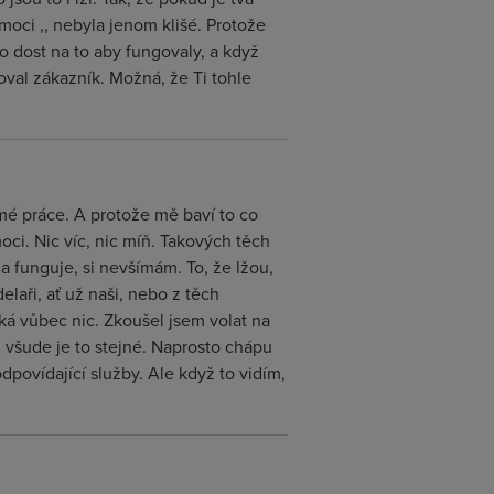
moci ,, nebyla jenom klišé. Protože
 dost na to aby fungovaly, a když
oval zákazník. Možná, že Ti tohle
 mé práce. A protože mě baví to co
oci. Nic víc, nic míň. Takových těch
a funguje, si nevšímám. To, že lžou,
elaři, ať už naši, nebo z těch
iká vůbec nic. Zkoušel jsem volat na
A všude je to stejné. Naprosto chápu
 odpovídající služby. Ale když to vidím,