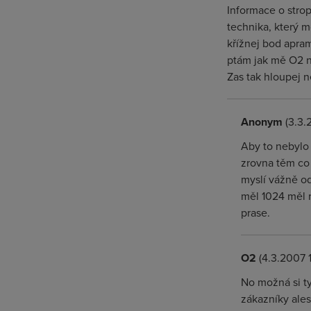
Informace o strop
technika, který m
křížnej bod aprame
ptám jak mě O2 n
Zas tak hloupej 
Anonym
(3.3.
Aby to nebylo
zrovna těm co 
myslí vážně od
měl 1024 měl 
prase.
O2
(4.3.2007 
No možná si ty
zákazníky ale