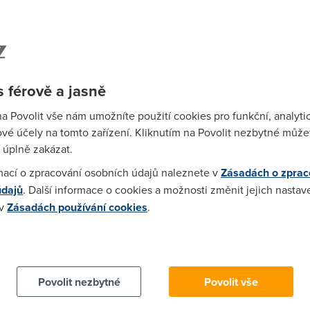
idím, píšu sem o radu. Kdybych byl chytrý a vzdělaný jako mnozí 
ím" na netu.
 férově a jasně
 nějak to vyřešíme.
na Povolit vše nám umožníte použití cookies pro funkční, analyti
vé účely na tomto zařízení. Kliknutím na Povolit nezbytné můžet
:55:01)
 úplně zakázat.
mací o zpracování osobních údajů naleznete v
Zásadách o zprac
, radsi chce kecat pitomosti na foru
údajů
. Další informace o cookies a možnosti změnit jejich nastav
 v
Zásadách používání cookies
.
5)
 cookies chcete dozvědět více, další podrobnosti najdete na t
šťovat na fórech, občas poslechnout záznam hovorů s oparátorem ?
 by neměl vůbec čas sem psát a nebo spíše šmírovat. Protože je
žovatele a nebo spíše mu vnuknout myšlenku, že si vymýšlí. Moje
Povolit nezbytné
Povolit vše
 taky spíše nereaguje. Tak fakt nevím jak je to míněno když se ope
oučen , že je třeba si poznamenávat jména operátorů, a ta pos