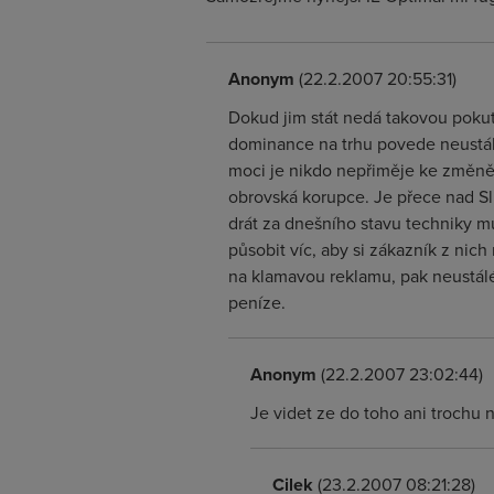
Anonym
(22.2.2007 20:55:31)
Dokud jim stát nedá takovou pokutu
dominance na trhu povede neustál
moci je nikdo nepřiměje ke změně 
obrovská korupce. Je přece nad S
drát za dnešního stavu techniky mu
působit víc, aby si zákazník z ni
na klamavou reklamu, pak neustálé 
peníze.
Anonym
(22.2.2007 23:02:44)
Je videt ze do toho ani trochu 
Cilek
(23.2.2007 08:21:28)