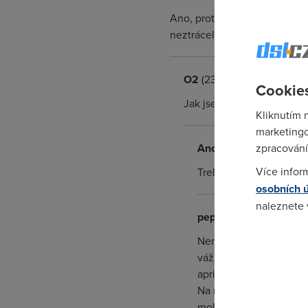
Ano, protože do toho moc nev
neztrácel bych čas "blábolen
O2
(23.2.2007 23:40:37)
Cookies
Jak jsem psal, napište mi,
Kliknutím 
marketingo
Anonym
(24.2.2007 22
zpracování
Více infor
Treba to vyresit nechce
osobních 
naleznete
pepe
(2.3.2007 16:58:4
Pokud se o
Není lepší, než si zji
odkazu.
vážně s pomocí tak pak
apriory k odrazení stě
Na mailové stížnosti se
mohu pomoci ?,, Jsem p