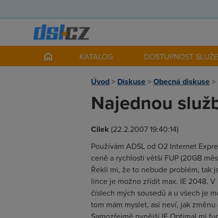
KATALOG
DOSTUPNOST SLUŽ
Úvod
>
Diskuse
>
Obecná diskuse
>
Najednou služba
Cilek
(22.2.2007 19:40:14)
Používám ADSL od O2 Internet Expres 
ceně a rychlosti větší FUP (20GB měsí
Řekli mi, že to nebude problém, tak 
lince je možno zřídit max. IE 2048. V
číslech mých sousedů a u všech je mo
tom mám myslet, asi neví, jak změnu 
Samozřejmě nynější IE Optimal mi fu