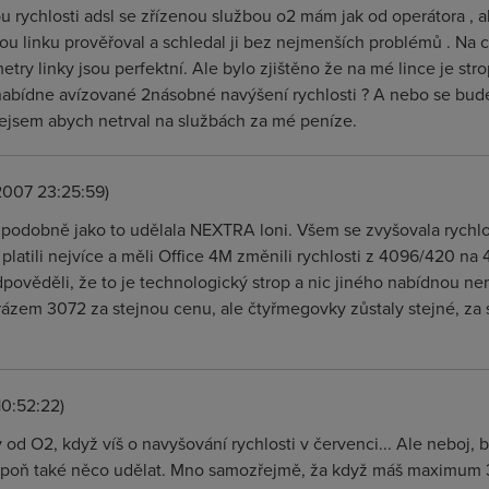
u rychlosti adsl se zřízenou službou o2 mám jak od operátora , a
ou linku prověřoval a schledal ji bez nejmenších problémů . Na 
try linky jsou perfektní. Ale bylo zjištěno že na mé lince je strop
abídne avízované 2násobné navýšení rychlosti ? A nebo se bude 
nejsem abych netrval na službách za mé peníze.
2007 23:25:59)
 podobně jako to udělala NEXTRA loni. Všem se zvyšovala rychlo
platili nejvíce a měli Office 4M změnili rychlosti z 4096/420 na 4
pověděli, že to je technologický strop a nic jiného nabídnou ne
rázem 3072 za stejnou cenu, ale čtyřmegovky zůstaly stejné, za
10:52:22)
 od O2, když víš o navyšování rychlosti v červenci... Ale neboj, b
spoň také něco udělat. Mno samozřejmě, ža když máš maximum 3m