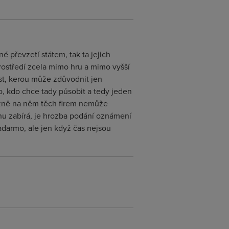
é převzetí státem, tak ta jejich
ostředí zcela mimo hru a mimo vyšší
st, kerou může zdůvodnit jen
, kdo chce tady působit a tedy jeden
běžně na něm těch firem nemůže
chu zabírá, je hrozba podání oznámení
zadarmo, ale jen když čas nejsou