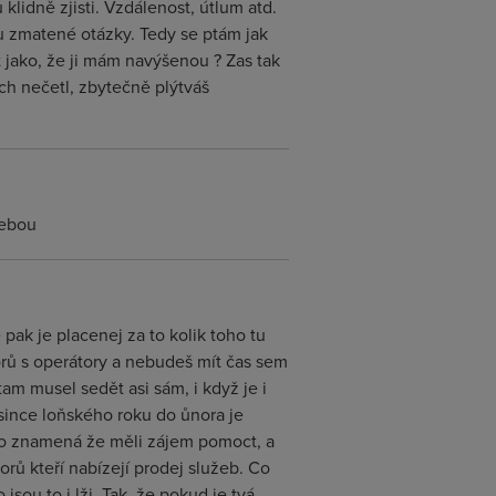
lidně zjisti. Vzdálenost, útlum atd.
ku zmatené otázky. Tedy se ptám jak
 jako, že ji mám navýšenou ? Zas tak
ch nečetl, zbytečně plýtváš
tebou
pak je placenej za to kolik toho tu
orů s operátory a nebudeš mít čas sem
am musel sedět asi sám, i když je i
since loňského roku do ůnora je
 to znamená že měli zájem pomoct, a
rů kteří nabízejí prodej služeb. Co
sou to i lži. Tak, že pokud je tvá